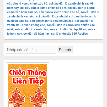
cầu dàn lô xsmb chính xác 60
,
soi cầu dàn lô xsmb chính xác 99
hôm nay
,
soi cầu dàn lô xsmb chính xác âm
,
soi cầu dàn lô xsmb
chính xác hôm sau
,
soi cầu dàn lô xsmb chính xác số
,
soi cầu dàn lô
xsmb chính xác yếu
,
soi cầu dàn lô xsmb dài
,
soi cau dàn lo xsmb
du doan cau
,
soi cầu dàn lô xsmb siêu chuẩn 268
,
soi cầu dàn lô
xsmb siêu chuẩn không che
,
soi cầu dàn lô xsmb siêu chuẩn xác
nhất
,
soi cầu dàn lô xsmb xiên
,
soi cầu lô dàn đề đẹp 10 số
,
soi cau
lo hom nay
,
soi dàn đề hôm nay
,
soi lô miền bắc
|
85
Replies
Primary
Search
Sidebar
Widget
Area