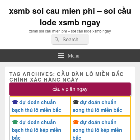
xsmb soi cau mien phi – soi cầu
lode xsmb ngay
xsmb soi cau mien phi – soi cầu lode xsmb ngay
Search
Search
for:
Menu
TAG ARCHIVES:
CẦU DÀN LÔ MIỀN BẮC
CHÍNH XÁC HÀNG NGÀY
cầu vip ăn ngay
☎
dự đoán chuẩn
☎
dự đoán chuẩn
bạch thủ lô miền bắc
song thủ lô miền bắc
☎
dự đoán chuẩn
☎
dự đoán chuẩn
bạch thủ lô kép miền
song thủ lô kép miền
bắc
bắc