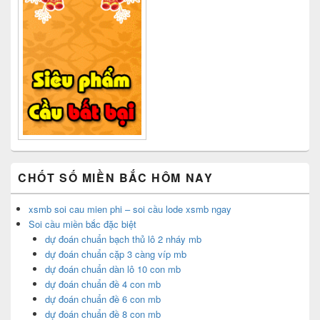
CHỐT SỐ MIỀN BẮC HÔM NAY
xsmb soi cau mien phi – soi cầu lode xsmb ngay
Soi cầu miền bắc đặc biệt
dự đoán chuẩn bạch thủ lô 2 nháy mb
dự đoán chuẩn cặp 3 càng víp mb
dự đoán chuẩn dàn lô 10 con mb
dự đoán chuẩn đề 4 con mb
dự đoán chuẩn đề 6 con mb
dự đoán chuẩn đề 8 con mb