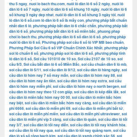
thu 5 ngay
,
nuoi lo bach thu.com
,
nuôi lô dàn lô 6 số 2 ngày
,
nuôi lô
dàn lô 6 số 7 ngày
,
nuôi lô dàn lô 6 số khung 10 ngày
,
nuôi lô dàn lô 6
số khung 3 ngày dep nhat
,
nuôi lô dàn lô 6 số khung 3 ngày tôi
,
nuôi
lô dàn lô 6 số.com lô dàn lô 6 số là mấy con
,
phương pháp bắt chuẩn
nhất dàn 6 lô
,
phương pháp bắt dàn lô 6 chắc chắn
,
phương pháp bắt
dàn lô 6 số
,
phương pháp bắt dàn lô 6 số miền bắc
,
phuong phap
choi lo bach thu
,
phương pháp dàn lô 6 số dàn lô 6 số
,
phương pháp
nuôi lô dàn lô 6 số
,
Phương pháp soi cầu 6 số lô VIP MB bao chuẩn
,
Phương Pháp Soi Cầu 6 số VIP Chuẩn Chính Xác Nhất
,
phương pháp
soi lô chuẩn 6 số
,
phương pháp soi lô dàn lô 6 số
,
phương pháp tính
lô dàn lô 6 số
,
Soi cầu 101010 de 10 so
,
Soi cầu 2107 de 10 so
,
soi
cầu 9/3
,
Soi cầu bắt dàn lô 6 số Miền Bắc
,
soi cầu chuẩn dàn 6 lô mb
,
soi cầu dàn lô 5/11
,
soi cầu dàn lô 9/12
,
soi cầu dàn lô hàng ngày
,
soi
cầu dàn lô hôm nay 7 số may mắn
,
soi cầu dàn lô hôm nay 88
,
soi
cầu dàn lô hôm nay ăn tiền
,
soi cầu dàn lô hôm nay extra
,
soi cầu
dàn lô hôm nay miễn phí
,
soi cầu dàn lô hôm nay o north bergen
,
soi
cầu dàn lô hôm nay theo 12 con giáp
,
soi cầu dàn lô kép đắk lắk
,
soi
cầu dàn lô miền bắc hôm nay 00 00
,
soi cầu dàn lô miền bắc hôm
nay biệt
,
soi cầu dàn lô miền bắc hôm nay càng
,
soi cầu dàn lô miễn
phí 6666
,
soi cầu dàn lô miễn phí 69
,
soi cầu dàn lô miễn phí bất tử
,
soi cầu dàn lô miễn phí miền
,
soi cầu dàn lô miễn phí ultraviewer
,
soi
cầu dàn lô miễn phí víp 3 càng
,
soi cầu dàn lô quán
,
soi cầu dàn lô tối
nay 3/7
,
soi cầu dàn lô tối nay diễn
,
soi cầu dàn lô tối nay khánh hòa
,
soi cầu dàn lô tối nay qua
,
soi cầu dàn lô tối nay quảng nam
,
soi cầu
dàn lô xổ số rồng bạch kim
,
soi cầu dàn lô xsmb chính xác 56
,
soi