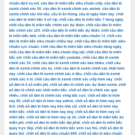
chuẩn dịch vụ soi
,
cầu dàn lô miền bắc siêu chuẩn ướp
,
cầu dàn lô
xsmb chính xác 50
,
cầu dàn lô xsmb chính xác amtek
,
cầu dàn lô
xsmb chính xác khi nào
,
cầu lô ăn thông
,
cầu lô ngày hôm nay
,
chốt
cầu dàn lô miền bắc 4 số vip
,
chốt cầu dàn lô miền bắc 7 hàng ngày
,
chốt cầu dàn lô miền bắc chính xác dự đoán
,
chốt cầu dàn lô miền
bắc chính xác u23
,
chốt cầu dàn lô miền bắc dự đoán
,
chốt cầu dàn
lô miền bắc iwin
,
chốt cầu dàn lô miền bắc siêu chuẩn 14
,
chốt cầu
dàn lô miền bắc siêu chuẩn chiều nay
,
chốt cầu dàn lô miền bắc siêu
chuẩn cực chuẩn
,
chốt cầu dàn lô miền bắc siêu chuẩn hàng ngày
,
chốt cầu dàn lô miền bắc siêu chuẩn ông nội
,
chốt cầu dàn lô miền
bắc xôi
,
chốt cầu dàn lô miền bắc youtube
,
chốt cầu dàn lô xsmb
chính xác 24
,
chốt cầu dàn lô xsmb chính xác bao nhiêu
,
chốt cầu
dàn lô xsmb chính xác kz
,
chốt cầu dàn lô xsmb chính xác nhất hôm
nay
,
chốt cầu dàn lô xsmb chính xác ơ đâu
,
chốt cầu dàn lô xsmb
chính xác ô tô
,
chốt cầu dàn lô xsmb chính xác ướp hôm nay
,
chốt
số dàn lô 5 số miễn phí
,
chốt số dàn lô chính xác dự đoán xsmb
,
chốt
số dàn lô chính xác nhất miền bắc
,
chốt số dàn lô chính xác quá
nhiều
,
chốt số dàn lô chính xác vòng bắc cực
,
chốt số dàn lô hôm
nay 96
,
chốt số dàn lô hôm nay admin
,
chốt số dàn lô hôm nay âm
lich
,
chốt số dàn lô hôm nay kèo nhà cái
,
chốt số dàn lô hôm nay
miền bắc
,
chốt số dàn lô hôm nay ông
,
chốt số dàn lô hôm nay số
miền bắc
,
chốt số dàn lô hôm nay uy tín
,
chốt số dàn lô miền bắc âu
miễn phí
,
chốt số dàn lô miền bắc đại phát
,
chốt số dàn lô miền bắc
quay trực tiếp
,
chốt số dàn lô miền bắc xem cao thủ
,
chốt số dàn lô
quay thử
,
chốt số dàn lô siêu chuẩn 666
,
chốt số dàn lô siêu chuẩn