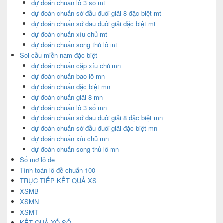
dự đoán chuẩn lô 3 số mt
dự đoán chuẩn sớ đầu đuôi giải 8 đặc biệt mt
dự đoán chuẩn sớ đầu đuôi giải đặc biệt mt
dự đoán chuẩn xíu chủ mt
dự đoán chuẩn song thủ lô mt
Soi cầu miền nam đặc biệt
dự đoán chuẩn cặp xíu chủ mn
dự đoán chuẩn bao lô mn
dự đoán chuẩn đặc biệt mn
dự đoán chuẩn giải 8 mn
dự đoán chuẩn lô 3 số mn
dự đoán chuẩn sớ đầu đuôi giải 8 đặc biệt mn
dự đoán chuẩn sớ đầu đuôi giải đặc biệt mn
dự đoán chuẩn xíu chủ mn
dự đoán chuẩn song thủ lô mn
Sổ mơ lô đề
Tính toán lô đề chuẩn 100
TRỰC TIẾP KẾT QUẢ XS
XSMB
XSMN
XSMT
KẾT QUẢ XỔ SỐ