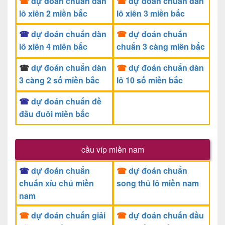
☎
dự đoán chuẩn dàn
☎
dự đoán chuẩn dàn
lô xiên 2 miền bắc
lô xiên 3 miền bắc
☎
dự đoán chuẩn dàn
☎
dự đoán chuẩn
lô xiên 4 miền bắc
chuẩn 3 càng miền bắc
☎
dự đoán chuẩn dàn
☎
dự đoán chuẩn dàn
3 càng 2 số miền bắc
lô 10 số miền bắc
☎
dự đoán chuẩn đề
đầu đuôi miền bắc
cầu víp miền nam
☎
dự đoán chuẩn
☎
dự đoán chuẩn
chuẩn xỉu chủ miền
song thủ lô miền nam
nam
☎
dự đoán chuẩn giải
☎
dự đoán chuẩn đầu