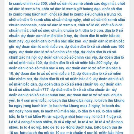
lô xsmb chính xác 300
,
chốt số dàn lô xsmb chính xác đẹp nhất
,
chốt
số dàn lô xsmb ên
,
chốt số dàn lô xsmb giờ hoàng đạo
,
chốt số dàn
lô xsmb rong bach kim
,
chốt số dàn lô xsmb siêu chuẩn a trung roi
,
chốt số dàn lô xsmb siêu chuẩn hàng ngày
,
chốt số dàn lô xsmb siêu
chuẩn indonesia
,
chốt số dàn lô xsmb tt
,
chốt số lô đề
,
chốt số lô đề
chuẩn nhất
,
chốt số siêu chuẩn
,
chuẩn lô 4
,
dàn lô 5 con
,
dàn lô 6 số
chuẩn
,
dự đoán dàn lô miền bắc 9 tay
,
dự đoán dàn lô miền bắc de
hôm nay
,
dự đoán dàn lô miền bắc đặc biệt
,
dự đoán dàn lô miền bắc
giờ
,
dự đoán dàn lô miền bắc vn
,
dự đoán dàn lô xổ số chính xác 100
ngày
,
dự đoán dàn lô xổ số chính xác cặp
,
dự đoán dàn lô xổ số
chính xác hà nội
,
dự đoán dàn lô xổ số chính xác vip
,
dự đoán dàn lô
xổ số miền bắc 100
,
dự đoán dàn lô xổ số miền bắc 200 ngày
,
dự
đoán dàn lô xổ số miền bắc 4 tây
,
dự đoán dàn lô xổ số miền bắc â
10
,
dự đoán dàn lô xổ số miền bắc ă 12
,
dự đoán dàn lô xổ số miền
bắc chấm net
,
dự đoán dàn lô xổ số miền bắc ê 9
,
dự đoán dàn lô xổ
số miền bắc gan
,
dự đoán dàn lô xổ số siêu chuẩn 68
,
dự đoán dàn
lô xổ số siêu chuẩn 777
,
dự đoán dàn lô xổ số siêu chuẩn ân
,
dự
đoán dàn lô xổ số siêu chuẩn loto
,
dự đoán dàn lô xổ số siêu chuẩn
yên
,
lô 4 con miền bắc
,
lo bach thu khung ba ngay
,
lo bach thu khung
ba ngay rong bach kim
,
lo bach thu khung max 3 ngay
,
lo bach thu
mb ngay hom nay
,
lô bạch thủ miền bắc
,
lô dàn lô 4 số
,
lô dàn miền
bắc
,
lô lô 4 số Miễn Phí ăn cặp đẹp nhất hôm nay
,
lô tô 2 3 4 cặp số
,
Lô tô 4 càng ăn bao nhiêu
,
lô tô 4 cặp số
,
lo to 4 so
,
lô tô 4 số ăn bao
nhiêu
,
lo to 4 so vip
,
loto de 10 so Rồng Bạch Kim
,
lotto bach thu de
10 so
,
lotto bach thu mb de 10 so
,
mb chuẩn 4 con lô
,
miền bắc hôm