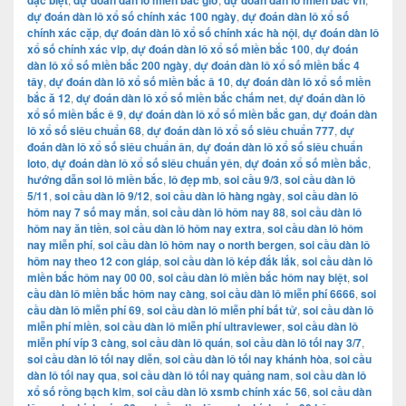
đặc biệt
dự đoán dàn lô miền bắc giờ
dự đoán dàn lô miền bắc vn
dự đoán dàn lô xổ số chính xác 100 ngày
,
dự đoán dàn lô xổ số
chính xác cặp
,
dự đoán dàn lô xổ số chính xác hà nội
,
dự đoán dàn lô
xổ số chính xác vip
,
dự đoán dàn lô xổ số miền bắc 100
,
dự đoán
dàn lô xổ số miền bắc 200 ngày
,
dự đoán dàn lô xổ số miền bắc 4
tây
,
dự đoán dàn lô xổ số miền bắc â 10
,
dự đoán dàn lô xổ số miền
bắc ă 12
,
dự đoán dàn lô xổ số miền bắc chấm net
,
dự đoán dàn lô
xổ số miền bắc ê 9
,
dự đoán dàn lô xổ số miền bắc gan
,
dự đoán dàn
lô xổ số siêu chuẩn 68
,
dự đoán dàn lô xổ số siêu chuẩn 777
,
dự
đoán dàn lô xổ số siêu chuẩn ân
,
dự đoán dàn lô xổ số siêu chuẩn
loto
,
dự đoán dàn lô xổ số siêu chuẩn yên
,
dự đoán xổ số miền bắc
,
hướng dẫn soi lô miền bắc
,
lô đẹp mb
,
soi cầu 9/3
,
soi cầu dàn lô
5/11
,
soi cầu dàn lô 9/12
,
soi cầu dàn lô hàng ngày
,
soi cầu dàn lô
hôm nay 7 số may mắn
,
soi cầu dàn lô hôm nay 88
,
soi cầu dàn lô
hôm nay ăn tiền
,
soi cầu dàn lô hôm nay extra
,
soi cầu dàn lô hôm
nay miễn phí
,
soi cầu dàn lô hôm nay o north bergen
,
soi cầu dàn lô
hôm nay theo 12 con giáp
,
soi cầu dàn lô kép đắk lắk
,
soi cầu dàn lô
miền bắc hôm nay 00 00
,
soi cầu dàn lô miền bắc hôm nay biệt
,
soi
cầu dàn lô miền bắc hôm nay càng
,
soi cầu dàn lô miễn phí 6666
,
soi
cầu dàn lô miễn phí 69
,
soi cầu dàn lô miễn phí bất tử
,
soi cầu dàn lô
miễn phí miền
,
soi cầu dàn lô miễn phí ultraviewer
,
soi cầu dàn lô
miễn phí víp 3 càng
,
soi cầu dàn lô quán
,
soi cầu dàn lô tối nay 3/7
,
soi cầu dàn lô tối nay diễn
,
soi cầu dàn lô tối nay khánh hòa
,
soi cầu
dàn lô tối nay qua
,
soi cầu dàn lô tối nay quảng nam
,
soi cầu dàn lô
xổ số rồng bạch kim
,
soi cầu dàn lô xsmb chính xác 56
,
soi cầu dàn