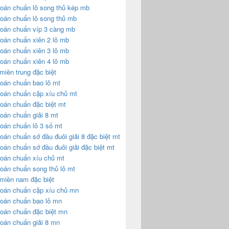
oán chuẩn lô song thủ kép mb
oán chuẩn lô song thủ mb
oán chuẩn víp 3 càng mb
oán chuẩn xiên 2 lô mb
oán chuẩn xiên 3 lô mb
oán chuẩn xiên 4 lô mb
miền trung đặc biệt
oán chuẩn bao lô mt
oán chuẩn cặp xíu chủ mt
oán chuẩn đặc biệt mt
oán chuẩn giải 8 mt
oán chuẩn lô 3 số mt
oán chuẩn sớ đầu đuôi giải 8 đặc biệt mt
oán chuẩn sớ đầu đuôi giải đặc biệt mt
oán chuẩn xíu chủ mt
oán chuẩn song thủ lô mt
 miền nam đặc biệt
oán chuẩn cặp xíu chủ mn
oán chuẩn bao lô mn
oán chuẩn đặc biệt mn
oán chuẩn giải 8 mn