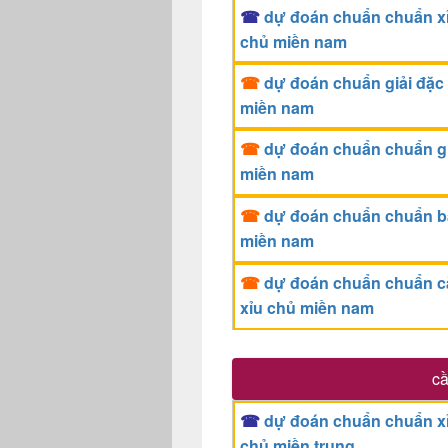
☎
dự đoán chuẩn chuẩn x
chủ miền nam
☎
dự đoán chuẩn giải đặc 
miền nam
☎
dự đoán chuẩn chuẩn gi
miền nam
☎
dự đoán chuẩn chuẩn b
miền nam
☎
dự đoán chuẩn chuẩn c
xỉu chủ miền nam
cầ
☎
dự đoán chuẩn chuẩn x
chủ miền trung