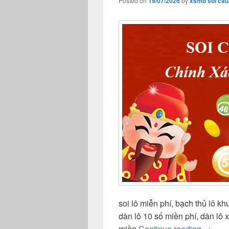
Posted on
19/07/2026
by
xsmb soi cau 
soi lô miễn phí, bạch thủ lô kh
dàn lô 10 số miền phí, dàn lô x
dự đoá
miền
Continue reading
→