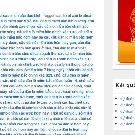
oi cầu miền bắc đặc biệt
|
Tagged
cách soi cầu lô chuẩn
n lô miền bắc 5 số
,
cầu dàn lô miền bắc âm dương
,
cầu
n bắc chính xác chưa
,
cầu dàn lô miền bắc chính xác
 xác sống
,
cầu dàn lô miền bắc chính xác xưa
,
cầu dàn
n lô miền bắc hôm nay ba đài
,
cầu dàn lô miền bắc hôm
m nay đoán
,
cầu dàn lô miền bắc hôm nay gan
,
cầu dàn
 miền bắc hôm nay quay ở đâu
,
cầu dàn lô miền bắc
 lô miền bắc siêu chuẩn bạch thủ
,
cầu dàn lô miền bắc
ền bắc siêu chuẩn ướp
,
cầu dàn lô xsmb chính xác 50
,
 dàn lô xsmb chính xác khi nào
,
cầu lô ăn thông
,
cầu lô
,
chốt cầu dàn lô miền bắc 7 hàng ngày
,
chốt cầu dàn lô
 dàn lô miền bắc chính xác u23
,
chốt cầu dàn lô miền
 iwin
,
chốt cầu dàn lô miền bắc siêu chuẩn 14
,
chốt cầu
Kết qu
,
chốt cầu dàn lô miền bắc siêu chuẩn cực chuẩn
,
chốt
ngày
,
chốt cầu dàn lô miền bắc siêu chuẩn ông nội
,
chốt
 lô miền bắc youtube
,
chốt cầu dàn lô xsmb chính xác
dự đoán
o nhiêu
,
chốt cầu dàn lô xsmb chính xác kz
,
chốt cầu
dự đoán
chốt cầu dàn lô xsmb chính xác ơ đâu
,
chốt cầu dàn lô
dự đoán
 xsmb chính xác ướp hôm nay
,
chốt số dàn lô 5 số miễn
dự đoán
 xsmb
,
chốt số dàn lô chính xác nhất miền bắc
,
chốt số
dự đoán
n lô chính xác vòng bắc cực
,
chốt số dàn lô hôm nay
t số dàn lô hôm nay âm lich
,
chốt số dàn lô hôm nay
iền bắc
,
chốt số dàn lô hôm nay ông
,
chốt số dàn lô