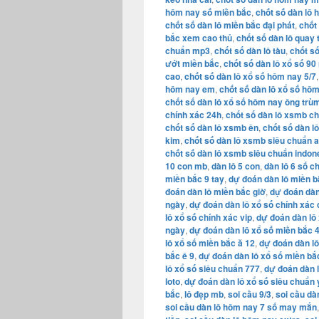
hôm nay số miền bắc
,
chốt số dàn lô 
chốt số dàn lô miền bắc đại phát
,
chốt
bắc xem cao thủ
,
chốt số dàn lô quay 
chuẩn mp3
,
chốt số dàn lô tàu
,
chốt số
ướt miền bắc
,
chốt số dàn lô xổ số 90
cao
,
chốt số dàn lô xổ số hôm nay 5/7
hôm nay em
,
chốt số dàn lô xổ số hô
chốt số dàn lô xổ số hôm nay ông trù
chính xác 24h
,
chốt số dàn lô xsmb ch
chốt số dàn lô xsmb ên
,
chốt số dàn l
kim
,
chốt số dàn lô xsmb siêu chuẩn a 
chốt số dàn lô xsmb siêu chuẩn indon
10 con mb
,
dàn lô 5 con
,
dàn lô 6 số c
miền bắc 9 tay
,
dự đoán dàn lô miền 
đoán dàn lô miền bắc giờ
,
dự đoán dàn
ngày
,
dự đoán dàn lô xổ số chính xác
lô xổ số chính xác vip
,
dự đoán dàn lô
ngày
,
dự đoán dàn lô xổ số miền bắc 4
lô xổ số miền bắc ă 12
,
dự đoán dàn l
bắc ê 9
,
dự đoán dàn lô xổ số miền bắ
lô xổ số siêu chuẩn 777
,
dự đoán dàn l
loto
,
dự đoán dàn lô xổ số siêu chuẩn
bắc
,
lô đẹp mb
,
soi cầu 9/3
,
soi cầu dàn
soi cầu dàn lô hôm nay 7 số may mắn