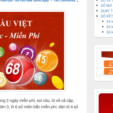
DÒ VÉ 
mien phi - soi cầu lode xsmb ngay
—
198 Comments ↓
SỔ MƠ
QUAY 
SỐ KẾT
Số k
Số k
Số k
ung 3 ngày miễn phí, soi cầu, lô về cả cặp,
iên 3, lô 6 số miền bắc miễn phí, dàn lô 4 số
n chuẩn dàn lô 10 con mb