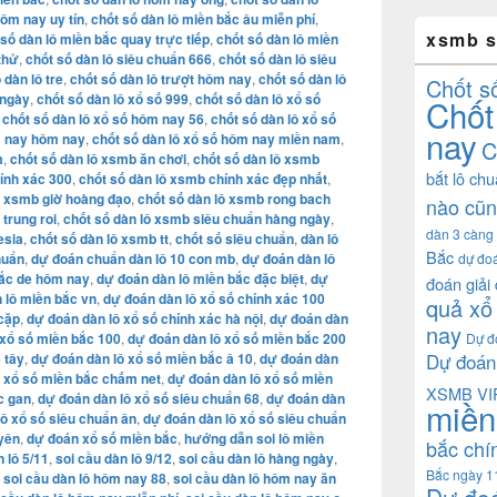
hôm nay uy tín
,
chốt số dàn lô miền bắc âu miễn phí
,
xsmb s
 số dàn lô miền bắc quay trực tiếp
,
chốt số dàn lô miền
thử
,
chốt số dàn lô siêu chuẩn 666
,
chốt số dàn lô siêu
 dàn lô tre
,
chốt số dàn lô trượt hôm nay
,
chốt số dàn lô
Chốt s
 ngày
,
chốt số dàn lô xổ số 999
,
chốt số dàn lô xổ số
Chốt
,
chốt số dàn lô xổ số hôm nay 56
,
chốt số dàn lô xổ số
nay
m nay hôm nay
,
chốt số dàn lô xổ số hôm nay miền nam
,
C
m
,
chốt số dàn lô xsmb ăn chơi
,
chốt số dàn lô xsmb
bắt lô ch
ính xác 300
,
chốt số dàn lô xsmb chính xác đẹp nhất
,
ô xsmb giờ hoàng đạo
,
chốt số dàn lô xsmb rong bach
nào cũn
trung roi
,
chốt số dàn lô xsmb siêu chuẩn hàng ngày
,
dàn 3 càng
esia
,
chốt số dàn lô xsmb tt
,
chốt số siêu chuẩn
,
dàn lô
Bắc
huẩn
,
dự đoán chuẩn dàn lô 10 con mb
,
dự đoán dàn lô
dự đo
bắc de hôm nay
,
dự đoán dàn lô miền bắc đặc biệt
,
dự
đoán giải
 lô miền bắc vn
,
dự đoán dàn lô xổ số chính xác 100
quả xổ
 cặp
,
dự đoán dàn lô xổ số chính xác hà nội
,
dự đoán dàn
nay
 xổ số miền bắc 100
,
dự đoán dàn lô xổ số miền bắc 200
Dự đ
Dự đoán
 tây
,
dự đoán dàn lô xổ số miền bắc â 10
,
dự đoán dàn
ô xổ số miền bắc chấm net
,
dự đoán dàn lô xổ số miền
XSMB VI
c gan
,
dự đoán dàn lô xổ số siêu chuẩn 68
,
dự đoán dàn
miền
ô xổ số siêu chuẩn ân
,
dự đoán dàn lô xổ số siêu chuẩn
 yên
,
dự đoán xổ số miền bắc
,
hướng dẫn soi lô miền
bắc chí
 lô 5/11
,
soi cầu dàn lô 9/12
,
soi cầu dàn lô hàng ngày
,
Bắc ngày 1
,
soi cầu dàn lô hôm nay 88
,
soi cầu dàn lô hôm nay ăn
Dự đoá