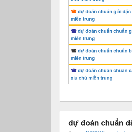
☎
dự đoán chuẩn giải đặc 
miền trung
☎
dự đoán chuẩn chuẩn gi
miền trung
☎
dự đoán chuẩn chuẩn b
miền trung
☎
dự đoán chuẩn chuẩn c
xỉu chủ miền trung
dự đoán chuẩn dà