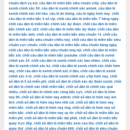
chuẩn dịch vụ soi
,
cầu dàn lô miền bắc siêu chuẩn ướp
,
cầu dàn lô
xsmb chính xác 50
,
cầu dàn lô xsmb chính xác amtek
,
cầu dàn lô
xsmb chính xác khi nào
,
cầu lô ăn thông
,
cầu lô ngày hôm nay
,
chốt
cầu dàn lô miền bắc 4 số vip
,
chốt cầu dàn lô miền bắc 7 hàng ngày
,
chốt cầu dàn lô miền bắc chính xác dự đoán
,
chốt cầu dàn lô miền
bắc chính xác u23
,
chốt cầu dàn lô miền bắc dự đoán
,
chốt cầu dàn
lô miền bắc iwin
,
chốt cầu dàn lô miền bắc siêu chuẩn 14
,
chốt cầu
dàn lô miền bắc siêu chuẩn chiều nay
,
chốt cầu dàn lô miền bắc siêu
chuẩn cực chuẩn
,
chốt cầu dàn lô miền bắc siêu chuẩn hàng ngày
,
chốt cầu dàn lô miền bắc siêu chuẩn ông nội
,
chốt cầu dàn lô miền
bắc xôi
,
chốt cầu dàn lô miền bắc youtube
,
chốt cầu dàn lô xsmb
chính xác 24
,
chốt cầu dàn lô xsmb chính xác bao nhiêu
,
chốt cầu
dàn lô xsmb chính xác kz
,
chốt cầu dàn lô xsmb chính xác nhất hôm
nay
,
chốt cầu dàn lô xsmb chính xác ơ đâu
,
chốt cầu dàn lô xsmb
chính xác ô tô
,
chốt cầu dàn lô xsmb chính xác ướp hôm nay
,
chốt
số dàn lô 5 số miễn phí
,
chốt số dàn lô chính xác dự đoán xsmb
,
chốt
số dàn lô chính xác nhất miền bắc
,
chốt số dàn lô chính xác quá
nhiều
,
chốt số dàn lô chính xác vòng bắc cực
,
chốt số dàn lô hôm
nay 96
,
chốt số dàn lô hôm nay admin
,
chốt số dàn lô hôm nay âm
lich
,
chốt số dàn lô hôm nay kèo nhà cái
,
chốt số dàn lô hôm nay
miền bắc
,
chốt số dàn lô hôm nay ông
,
chốt số dàn lô hôm nay số
miền bắc
,
chốt số dàn lô hôm nay uy tín
,
chốt số dàn lô miền bắc âu
miễn phí
,
chốt số dàn lô miền bắc đại phát
,
chốt số dàn lô miền bắc
quay trực tiếp
,
chốt số dàn lô miền bắc xem cao thủ
,
chốt số dàn lô
quay thử
,
chốt số dàn lô siêu chuẩn 666
,
chốt số dàn lô siêu chuẩn