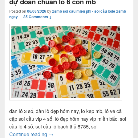
dự đoán chuẩn lô 6 con mb
Posted on
06/08/2026
by
xsmb soi cau mien phi - soi cầu lode xsmb
ngay
—
85 Comments ↓
dàn lô 3 số, dàn lô đẹp hôm nay, lo kep mb, lô về cả
cặp soi cầu vip 4 số, lô đẹp hôm nay vip miền bắc, soi
cầu lô 4 số, soi cầu lô bạch thủ 8785, soi
dự đoán chuẩn lô 6 con mb
Continue reading
→