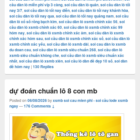
cầu dàn lô miễn phí víp 3 càng
,
soi cầu dàn lô quán
,
soi cầu dàn lô tối
nay 3/7
,
soi cầu dàn lô tối nay diễn
,
soi cầu dàn lô tối nay khánh hòa
,
soi cầu dàn lô tối nay qua
,
soi cầu dàn lô tối nay quảng nam
,
soi cầu
dàn lô xổ số rồng bạch kim
,
soi cầu dàn lô xsmb chính xác 56
,
soi
cầu dàn lô xsmb chính xác 60
,
soi cầu dàn lô xsmb chính xác 99
hôm nay
,
soi cầu dàn lô xsmb chính xác âm
,
soi cầu dàn lô xsmb
chính xác hôm sau
,
soi cầu dàn lô xsmb chính xác số
,
soi cầu dàn lô
xsmb chính xác yếu
,
soi cầu dàn lô xsmb dài
,
soi cau dàn lo xsmb
du doan cau
,
soi cầu dàn lô xsmb siêu chuẩn 268
,
soi cầu dàn lô
xsmb siêu chuẩn không che
,
soi cầu dàn lô xsmb siêu chuẩn xác
nhất
,
soi cầu dàn lô xsmb xiên
,
soi cầu lô dàn đề đẹp 10 số
,
soi dàn
đề hôm nay
|
130
Replies
dự đoán chuẩn lô 8 con mb
Posted on
06/08/2026
by
xsmb soi cau mien phi - soi cầu lode xsmb
ngay
—
176 Comments ↓