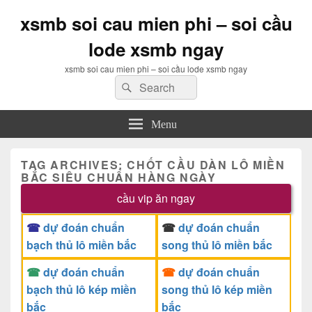
xsmb soi cau mien phi – soi cầu
lode xsmb ngay
xsmb soi cau mien phi – soi cầu lode xsmb ngay
Search
Search
for:
Menu
TAG ARCHIVES:
CHỐT CẦU DÀN LÔ MIỀN
BẮC SIÊU CHUẨN HÀNG NGÀY
cầu vip ăn ngay
☎
dự đoán chuẩn
☎
dự đoán chuẩn
bạch thủ lô miền bắc
song thủ lô miền bắc
☎
dự đoán chuẩn
☎
dự đoán chuẩn
bạch thủ lô kép miền
song thủ lô kép miền
bắc
bắc