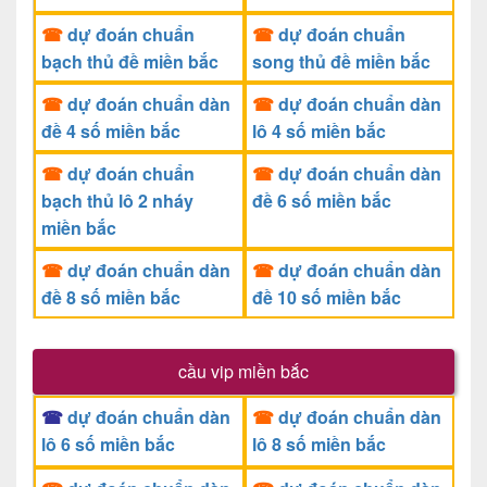
☎
dự đoán chuẩn
☎
dự đoán chuẩn
bạch thủ đề miền bắc
song thủ đề miền bắc
☎
dự đoán chuẩn dàn
☎
dự đoán chuẩn dàn
đề 4 số miền bắc
lô 4 số miền bắc
☎
dự đoán chuẩn
☎
dự đoán chuẩn dàn
bạch thủ lô 2 nháy
đề 6 số miền bắc
miền bắc
☎
dự đoán chuẩn dàn
☎
dự đoán chuẩn dàn
đề 8 số miền bắc
đề 10 số miền bắc
cầu vip miền bắc
☎
dự đoán chuẩn dàn
☎
dự đoán chuẩn dàn
lô 6 số miền bắc
lô 8 số miền bắc