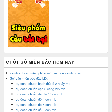
CHỐT SỐ MIỀN BẮC HÔM NAY
xsmb soi cau mien phi – soi cầu lode xsmb ngay
Soi cầu miền bắc đặc biệt
dự đoán chuẩn bạch thủ lô 2 nháy mb
dự đoán chuẩn cặp 3 càng víp mb
dự đoán chuẩn dàn lô 10 con mb
dự đoán chuẩn đề 4 con mb
dự đoán chuẩn đề 6 con mb
dự đoán chuẩn đề 8 con mb