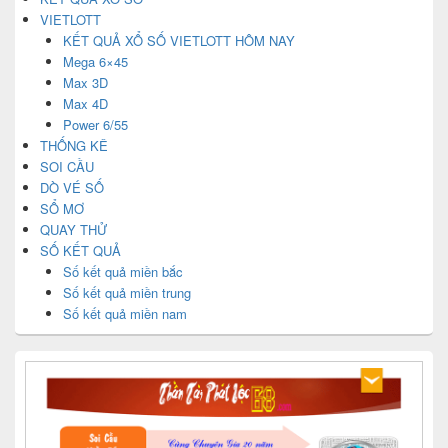
VIETLOTT
KẾT QUẢ XỔ SỐ VIETLOTT HÔM NAY
Mega 6×45
Max 3D
Max 4D
Power 6/55
THỐNG KÊ
SOI CẦU
DÒ VÉ SỐ
SỔ MƠ
QUAY THỬ
SỐ KẾT QUẢ
Số kết quả miền bắc
Số kết quả miền trung
Số kết quả miền nam