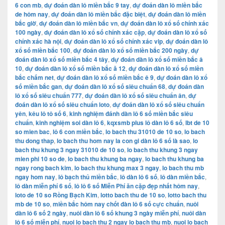
6 con mb
,
dự đoán dàn lô miền bắc 9 tay
,
dự đoán dàn lô miền bắc
de hôm nay
,
dự đoán dàn lô miền bắc đặc biệt
,
dự đoán dàn lô miền
bắc giờ
,
dự đoán dàn lô miền bắc vn
,
dự đoán dàn lô xổ số chính xác
100 ngày
,
dự đoán dàn lô xổ số chính xác cặp
,
dự đoán dàn lô xổ số
chính xác hà nội
,
dự đoán dàn lô xổ số chính xác vip
,
dự đoán dàn lô
xổ số miền bắc 100
,
dự đoán dàn lô xổ số miền bắc 200 ngày
,
dự
đoán dàn lô xổ số miền bắc 4 tây
,
dự đoán dàn lô xổ số miền bắc â
10
,
dự đoán dàn lô xổ số miền bắc ă 12
,
dự đoán dàn lô xổ số miền
bắc chấm net
,
dự đoán dàn lô xổ số miền bắc ê 9
,
dự đoán dàn lô xổ
số miền bắc gan
,
dự đoán dàn lô xổ số siêu chuẩn 68
,
dự đoán dàn
lô xổ số siêu chuẩn 777
,
dự đoán dàn lô xổ số siêu chuẩn ân
,
dự
đoán dàn lô xổ số siêu chuẩn loto
,
dự đoán dàn lô xổ số siêu chuẩn
yên
,
kêu lô tô số 6
,
kinh nghiệm đánh dàn lô 6 số miền bắc siêu
chuẩn
,
kinh nghiệm soi dàn lô 6
,
kqxsmb plus lô dàn lô 6 số
,
lbt de 10
so mien bac
,
lô 6 con miền bắc
,
lo bach thu 31010 de 10 so
,
lo bach
thu dong thap
,
lo bach thu hom nay la con gi dàn lô 6 số là sao
,
lo
bach thu khung 3 ngay 31010 de 10 so
,
lo bach thu khung 3 ngay
mien phi 10 so de
,
lo bach thu khung ba ngay
,
lo bach thu khung ba
ngay rong bach kim
,
lo bach thu khung max 3 ngay
,
lo bach thu mb
ngay hom nay
,
lô bạch thủ miền bắc
,
lô dàn lô 6 số
,
lô dàn miền bắc
,
lô dàn miễn phí 6 số
,
lô lô 6 số Miễn Phí ăn cặp đẹp nhất hôm nay
,
loto de 10 so Rồng Bạch Kim
,
lotto bach thu de 10 so
,
lotto bach thu
mb de 10 so
,
miền bắc hôm nay chốt đàn lô 6 số cực chuẩn
,
nuôi
dàn lô 6 số 2 ngày
,
nuôi dàn lô 6 số khung 3 ngày miễn phí
,
nuôi dàn
lô 6 số miễn phí
,
nuoi lo bach thu 2 ngay lo bach thu mb
,
nuoi lo bach