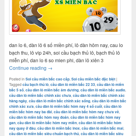
dan lo 6, dàn lô 6 số miền phí, lô dàn hôm nay, cau lo
bạch thu, lô vip 24h, soi cầu bạch thủ lô, bạch thủ lô
miễn phí, dan lo 6 so mien phi, dàn lô xiên 3
dự đoán chuẩn lô 8 con mb
Continue reading
→
Posted in
Soi cầu miền bắc cao cấp
,
Soi cầu miền bắc đặc biệt
|
Tagged
cầu bạch thủ lô
,
cầu dàn lô miền bắc 22 33
,
cầu dàn lô miền
bắc 5 số
,
cầu dàn lô miền bắc âm dương
,
cầu dàn lô miền bắc audio
,
cầu dàn lô miền bắc chính xác chưa
,
cầu dàn lô miền bắc chính xác
hàng ngày
,
cầu dàn lô miền bắc chính xác sống
,
cầu dàn lô miền bắc
chính xác xưa
,
cầu dàn lô miền bắc hôm nay 4 số cuối
,
cầu dàn lô
miền bắc hôm nay ba đài
,
cầu dàn lô miền bắc hôm nay chưa về
,
cầu dàn lô miền bắc hôm nay đoán
,
cầu dàn lô miền bắc hôm nay
gan
,
cầu dàn lô miền bắc hôm nay miền
,
cầu dàn lô miền bắc hôm
nay quay ở đâu
,
cầu dàn lô miền bắc inox
,
cầu dàn lô miền bắc mai
,
cầu dàn lô miền bắc siêu chuẩn bạch thủ
,
cầu dàn lô miền bắc siêu