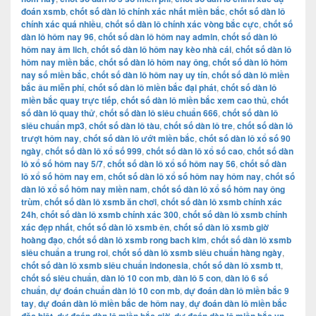
đoán xsmb
,
chốt số dàn lô chính xác nhất miền bắc
,
chốt số dàn lô
chính xác quá nhiều
,
chốt số dàn lô chính xác vòng bắc cực
,
chốt số
dàn lô hôm nay 96
,
chốt số dàn lô hôm nay admin
,
chốt số dàn lô
hôm nay âm lich
,
chốt số dàn lô hôm nay kèo nhà cái
,
chốt số dàn lô
hôm nay miền bắc
,
chốt số dàn lô hôm nay ông
,
chốt số dàn lô hôm
nay số miền bắc
,
chốt số dàn lô hôm nay uy tín
,
chốt số dàn lô miền
bắc âu miễn phí
,
chốt số dàn lô miền bắc đại phát
,
chốt số dàn lô
miền bắc quay trực tiếp
,
chốt số dàn lô miền bắc xem cao thủ
,
chốt
số dàn lô quay thử
,
chốt số dàn lô siêu chuẩn 666
,
chốt số dàn lô
siêu chuẩn mp3
,
chốt số dàn lô tàu
,
chốt số dàn lô tre
,
chốt số dàn lô
trượt hôm nay
,
chốt số dàn lô ướt miền bắc
,
chốt số dàn lô xổ số 90
ngày
,
chốt số dàn lô xổ số 999
,
chốt số dàn lô xổ số cao
,
chốt số dàn
lô xổ số hôm nay 5/7
,
chốt số dàn lô xổ số hôm nay 56
,
chốt số dàn
lô xổ số hôm nay em
,
chốt số dàn lô xổ số hôm nay hôm nay
,
chốt số
dàn lô xổ số hôm nay miền nam
,
chốt số dàn lô xổ số hôm nay ông
trùm
,
chốt số dàn lô xsmb ăn chơi
,
chốt số dàn lô xsmb chính xác
24h
,
chốt số dàn lô xsmb chính xác 300
,
chốt số dàn lô xsmb chính
xác đẹp nhất
,
chốt số dàn lô xsmb ên
,
chốt số dàn lô xsmb giờ
hoàng đạo
,
chốt số dàn lô xsmb rong bach kim
,
chốt số dàn lô xsmb
siêu chuẩn a trung roi
,
chốt số dàn lô xsmb siêu chuẩn hàng ngày
,
chốt số dàn lô xsmb siêu chuẩn indonesia
,
chốt số dàn lô xsmb tt
,
chốt số siêu chuẩn
,
dàn lô 10 con mb
,
dàn lô 5 con
,
dàn lô 6 số
chuẩn
,
dự đoán chuẩn dàn lô 10 con mb
,
dự đoán dàn lô miền bắc 9
tay
,
dự đoán dàn lô miền bắc de hôm nay
,
dự đoán dàn lô miền bắc
,
,
,