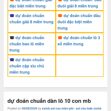
đặc biệt miền trung
đuôi giải 8 miền trung
☎
dự đoán chuẩn
☎
dự đoán chuẩn đầu
chuẩn giải 8 miền trung
đuôi đặc biệt miền
trung
☎
dự đoán chuẩn
☎
dự đoán chuẩn lô 3
chuẩn bao lô miền
số miền trung
trung
☎
dự đoán chuẩn
chuẩn cặp xỉu chủ
miền trung
dự đoán chuẩn dàn lô 10 con mb
Posted on
06/08/2026
by
xsmb soi cau mien phi - soi cầu lode xsmb