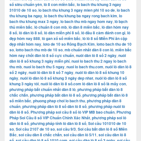
số siêu chuẩn yên
,
lô 8 con miền bắc
,
lo bach thu khung 3 ngay
31010 de 10 so
,
lo bach thu khung 3 ngay mien phi 10 so de
,
lo bach
thu khung ba ngay
,
lo bach thu khung ba ngay rong bach kim
,
lo
bach thu khung max 3 ngay
,
lo bach thu mb ngay hom nay
,
lô bạch
thủ miền bắc
,
lô chuẩn 8 con mb
,
lô dàn 8 miền bắc
,
lô dàn hôm nay
8 số
,
lô dàn lô 8 số
,
lô dàn miễn phí 8 số
,
lô đầu 8 câm đánh con gì
,
lô
đẹp hôm nay 888
,
lô gan xổ số miền bắc
,
lô lô 8 số Miễn Phí ăn cặp
đẹp nhất hôm nay
,
loto de 10 so Rồng Bạch Kim
,
lotto bach thu de 10
so
,
lotto bach thu mb de 10 so
,
mb chuẩn nhất dàn 8 con lô
,
miền bắc
hôm nay chốt đàn lô 8 số cực chuẩn
,
nuôi dàn lô 8 số 2 ngày
,
nuôi
dàn lô 8 số khung 3 ngày miễn phí
,
nuoi lo bach thu 2 ngay lo bach
thu mb
,
nuoi lo bach thu 5 ngay
,
nuoi lo bach thu.com
,
nuôi lô dàn lô 8
số 2 ngày
,
nuôi lô dàn lô 8 số 7 ngày
,
nuôi lô dàn lô 8 số khung 10
ngày
,
nuôi lô dàn lô 8 số khung 3 ngày dep nhat
,
nuôi lô dàn lô 8 số
khung 3 ngày tôi
,
nuôi lô dàn lô 8 số.com lô dàn lô 8 số là mấy con
,
phương pháp bắt chuẩn nhất dàn 8 lô
,
phương pháp bắt dàn lô 8
chắc chắn
,
phương pháp bắt dàn lô 8 số
,
phương pháp bắt dàn lô 8
số miền bắc
,
phuong phap choi lo bach thu
,
phương pháp dàn 8
chuẩn
,
phương pháp dàn lô 8 số dàn lô 8 số
,
phương pháp nuôi lô
dàn lô 8 số
,
Phương pháp soi cầu 8 số lô VIP MB bao chuẩn
,
Phương
Pháp Soi Cầu 8 số VIP Chuẩn Chính Xác Nhất
,
phương pháp soi lô
dàn lô 8 số
,
phương pháp tính lô dàn lô 8 số
,
Soi cầu 101010 de 10
so
,
Soi cầu 2107 de 10 so
,
soi cầu 9/3
,
Soi cầu bắt dàn lô 8 số Miền
Bắc
,
soi cầu dàn 8 chắc chắn
,
soi cầu dàn lô 5/11
,
soi cầu dàn lô 8
số
,
soi cầu dàn lô 8 số 1010 com
,
soi cầu dàn lô 8 số 3 ngày
,
soi cầu