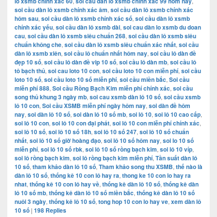
lô xsmb chính xác 60
,
soi cầu dàn lô xsmb chính xác 99 hôm nay
,
soi cầu dàn lô xsmb chính xác âm
,
soi cầu dàn lô xsmb chính xác
hôm sau
,
soi cầu dàn lô xsmb chính xác số
,
soi cầu dàn lô xsmb
chính xác yếu
,
soi cầu dàn lô xsmb dài
,
soi cau dàn lo xsmb du doan
cau
,
soi cầu dàn lô xsmb siêu chuẩn 268
,
soi cầu dàn lô xsmb siêu
chuẩn không che
,
soi cầu dàn lô xsmb siêu chuẩn xác nhất
,
soi cầu
dàn lô xsmb xiên
,
soi cầu lô chuẩn nhất hôm nay
,
soi cầu lô dàn đề
đẹp 10 số
,
soi cầu lô dàn đề vip 10 số
,
soi cầu lô dàn mb
,
soi cầu lô
tô bạch thủ
,
soi cau loto 10 con
,
soi cầu loto 10 con miễn phí
,
soi cầu
loto 10 số
,
soi cầu loto 10 số miễn phí
,
soi cầu miền bắc
,
Soi cầu
miễn phí 888
,
Soi cầu Rồng Bạch Kim miễn phí chính xác
,
soi cầu
song thủ khung 3 ngày mb
,
soi cau xsmb dàn lô 10 số
,
soi cầu xsmb
lô 10 con
,
Soi cầu XSMB miễn phí ngày hôm nay
,
soi dàn đề hôm
nay
,
soi dàn lô 10 số
,
soi dàn lô 10 số mb
,
soi lô 10
,
soi lô 10 cao cấp
,
soi lô 10 con
,
soi lô 10 con đại phát
,
soi lô 10 con miễn phí chính xác
,
soi lô 10 số
,
soi lô 10 số 18h
,
soi lô 10 số 247
,
soi lô 10 số chuẩn
nhất
,
soi lô 10 số giờ hoàng đạo
,
soi lô 10 số hôm nay
,
soi lo 10 số
miễn phí
,
soi lô 10 số rbk
,
soi lô 10 số rồng bạch kim
,
soi lô 10 víp
,
soi lô rồng bạch kim
,
soi lô rồng bạch kim miễn phí
,
Tần suất dàn lô
10 số
,
tham khảo dàn lô 10 số
,
Tham khảo song thu XSMB
,
thế nào là
dàn lô 10 số
,
thống kê 10 con lô hay ra
,
thong ke 10 con lo hay ra
nhat
,
thống kê 10 con lô hay về
,
thống kê dàn lô 10 số
,
thống kê dàn
lô 10 số mb
,
thống kê dàn lô 10 số miền bắc
,
thống kê dàn lô 10 số
nuôi 3 ngày
,
thống kê lô 10 số
,
tong hop 10 con lo hay ve
,
xem dàn lô
10 số
|
198
Replies