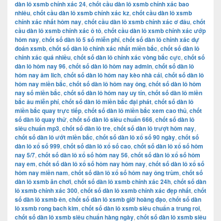
dàn lô xsmb chính xác 24
,
chốt cầu dàn lô xsmb chính xác bao
nhiêu
,
chốt cầu dàn lô xsmb chính xác kz
,
chốt cầu dàn lô xsmb
chính xác nhất hôm nay
,
chốt cầu dàn lô xsmb chính xác ơ đâu
,
chốt
cầu dàn lô xsmb chính xác ô tô
,
chốt cầu dàn lô xsmb chính xác ướp
hôm nay
,
chốt số dàn lô 5 số miễn phí
,
chốt số dàn lô chính xác dự
đoán xsmb
,
chốt số dàn lô chính xác nhất miền bắc
,
chốt số dàn lô
chính xác quá nhiều
,
chốt số dàn lô chính xác vòng bắc cực
,
chốt số
dàn lô hôm nay 96
,
chốt số dàn lô hôm nay admin
,
chốt số dàn lô
hôm nay âm lich
,
chốt số dàn lô hôm nay kèo nhà cái
,
chốt số dàn lô
hôm nay miền bắc
,
chốt số dàn lô hôm nay ông
,
chốt số dàn lô hôm
nay số miền bắc
,
chốt số dàn lô hôm nay uy tín
,
chốt số dàn lô miền
bắc âu miễn phí
,
chốt số dàn lô miền bắc đại phát
,
chốt số dàn lô
miền bắc quay trực tiếp
,
chốt số dàn lô miền bắc xem cao thủ
,
chốt
số dàn lô quay thử
,
chốt số dàn lô siêu chuẩn 666
,
chốt số dàn lô
siêu chuẩn mp3
,
chốt số dàn lô tre
,
chốt số dàn lô trượt hôm nay
,
chốt số dàn lô ướt miền bắc
,
chốt số dàn lô xổ số 90 ngày
,
chốt số
dàn lô xổ số 999
,
chốt số dàn lô xổ số cao
,
chốt số dàn lô xổ số hôm
nay 5/7
,
chốt số dàn lô xổ số hôm nay 56
,
chốt số dàn lô xổ số hôm
nay em
,
chốt số dàn lô xổ số hôm nay hôm nay
,
chốt số dàn lô xổ số
hôm nay miền nam
,
chốt số dàn lô xổ số hôm nay ông trùm
,
chốt số
dàn lô xsmb ăn chơi
,
chốt số dàn lô xsmb chính xác 24h
,
chốt số dàn
lô xsmb chính xác 300
,
chốt số dàn lô xsmb chính xác đẹp nhất
,
chốt
số dàn lô xsmb ên
,
chốt số dàn lô xsmb giờ hoàng đạo
,
chốt số dàn
lô xsmb rong bach kim
,
chốt số dàn lô xsmb siêu chuẩn a trung roi
,
chốt số dàn lô xsmb siêu chuẩn hàng ngày
,
chốt số dàn lô xsmb siêu