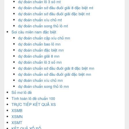
dự đoán chuẩn lô 3 số mt
dự đoán chuẩn sớ đầu đuôi giải 8 đặc biệt mt
dự đoán chuẩn sớ đầu đuôi giải đặc biệt mt
dự đoán chuẩn xíu chủ mt
dự đoán chuẩn song thủ lô mt
Soi cầu miền nam đặc biệt
dự đoán chuẩn cặp xíu chủ mn
dự đoán chuẩn bao lô mn
dự đoán chuẩn đặc biệt mn
dự đoán chuẩn giải 8 mn
dự đoán chuẩn lô 3 số mn
dự đoán chuẩn sớ đầu đuôi giải 8 đặc biệt mn
dự đoán chuẩn sớ đầu đuôi giải đặc biệt mn
dự đoán chuẩn xíu chủ mn
dự đoán chuẩn song thủ lô mn
Sổ mơ lô đề
Tính toán lô đề chuẩn 100
TRỰC TIẾP KẾT QUẢ XS
XSMB
XSMN
XSMT
KẾT QUẢ XỔ SỐ