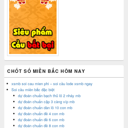
CHỐT SỐ MIỀN BẮC HÔM NAY
xsmb soi cau mien phi – soi cầu lode xsmb ngay
Soi cầu miền bắc đặc biệt
dự đoán chuẩn bạch thủ lô 2 nháy mb
dự đoán chuẩn cặp 3 càng víp mb
dự đoán chuẩn dàn lô 10 con mb
dự đoán chuẩn đề 4 con mb
dự đoán chuẩn đề 6 con mb
dự đoán chuẩn đề 8 con mb