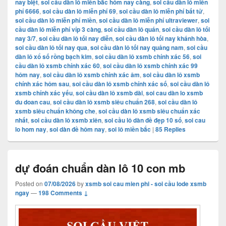
nay biệt
,
soi cầu dàn lô miền bắc hôm nay càng
,
soi cầu dàn lô miễn
phí 6666
,
soi cầu dàn lô miễn phí 69
,
soi cầu dàn lô miễn phí bất tử
,
soi cầu dàn lô miễn phí miền
,
soi cầu dàn lô miễn phí ultraviewer
,
soi
cầu dàn lô miễn phí víp 3 càng
,
soi cầu dàn lô quán
,
soi cầu dàn lô tối
nay 3/7
,
soi cầu dàn lô tối nay diễn
,
soi cầu dàn lô tối nay khánh hòa
,
soi cầu dàn lô tối nay qua
,
soi cầu dàn lô tối nay quảng nam
,
soi cầu
dàn lô xổ số rồng bạch kim
,
soi cầu dàn lô xsmb chính xác 56
,
soi
cầu dàn lô xsmb chính xác 60
,
soi cầu dàn lô xsmb chính xác 99
hôm nay
,
soi cầu dàn lô xsmb chính xác âm
,
soi cầu dàn lô xsmb
chính xác hôm sau
,
soi cầu dàn lô xsmb chính xác số
,
soi cầu dàn lô
xsmb chính xác yếu
,
soi cầu dàn lô xsmb dài
,
soi cau dàn lo xsmb
du doan cau
,
soi cầu dàn lô xsmb siêu chuẩn 268
,
soi cầu dàn lô
xsmb siêu chuẩn không che
,
soi cầu dàn lô xsmb siêu chuẩn xác
nhất
,
soi cầu dàn lô xsmb xiên
,
soi cầu lô dàn đề đẹp 10 số
,
soi cau
lo hom nay
,
soi dàn đề hôm nay
,
soi lô miền bắc
|
85
Replies
dự đoán chuẩn dàn lô 10 con mb
Posted on
07/08/2026
by
xsmb soi cau mien phi - soi cầu lode xsmb
ngay
—
198 Comments ↓