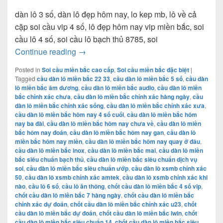
dàn lô 3 số, dàn lô đẹp hôm nay, lo kep mb, lô về cả
cặp soi cầu vip 4 số, lô đẹp hôm nay vip miền bắc, soi
cầu lô 4 số, soi cầu lô bạch thủ 8785, soi
dự đoán chuẩn lô 6 con mb
Continue reading
→
Posted in
Soi cầu miền bắc cao cấp
,
Soi cầu miền bắc đặc biệt
|
Tagged
cầu dàn lô miền bắc 22 33
,
cầu dàn lô miền bắc 5 số
,
cầu dàn
lô miền bắc âm dương
,
cầu dàn lô miền bắc audio
,
cầu dàn lô miền
bắc chính xác chưa
,
cầu dàn lô miền bắc chính xác hàng ngày
,
cầu
dàn lô miền bắc chính xác sống
,
cầu dàn lô miền bắc chính xác xưa
,
cầu dàn lô miền bắc hôm nay 4 số cuối
,
cầu dàn lô miền bắc hôm
nay ba đài
,
cầu dàn lô miền bắc hôm nay chưa về
,
cầu dàn lô miền
bắc hôm nay đoán
,
cầu dàn lô miền bắc hôm nay gan
,
cầu dàn lô
miền bắc hôm nay miền
,
cầu dàn lô miền bắc hôm nay quay ở đâu
,
cầu dàn lô miền bắc inox
,
cầu dàn lô miền bắc mai
,
cầu dàn lô miền
bắc siêu chuẩn bạch thủ
,
cầu dàn lô miền bắc siêu chuẩn dịch vụ
soi
,
cầu dàn lô miền bắc siêu chuẩn ướp
,
cầu dàn lô xsmb chính xác
50
,
cầu dàn lô xsmb chính xác amtek
,
cầu dàn lô xsmb chính xác khi
nào
,
cầu lô 6 số
,
cầu lô ăn thông
,
chốt cầu dàn lô miền bắc 4 số vip
,
chốt cầu dàn lô miền bắc 7 hàng ngày
,
chốt cầu dàn lô miền bắc
chính xác dự đoán
,
chốt cầu dàn lô miền bắc chính xác u23
,
chốt
cầu dàn lô miền bắc dự đoán
,
chốt cầu dàn lô miền bắc iwin
,
chốt
cầu dàn lô miền bắc siêu chuẩn 14
,
chốt cầu dàn lô miền bắc siêu