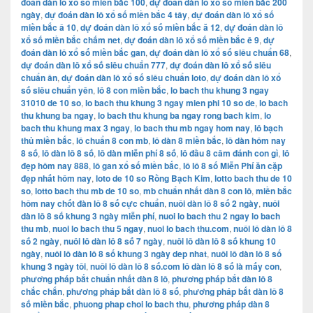
đoán dàn lô xổ số miền bắc 100
,
dự đoán dàn lô xổ số miền bắc 200
ngày
,
dự đoán dàn lô xổ số miền bắc 4 tây
,
dự đoán dàn lô xổ số
miền bắc â 10
,
dự đoán dàn lô xổ số miền bắc ă 12
,
dự đoán dàn lô
xổ số miền bắc chấm net
,
dự đoán dàn lô xổ số miền bắc ê 9
,
dự
đoán dàn lô xổ số miền bắc gan
,
dự đoán dàn lô xổ số siêu chuẩn 68
,
dự đoán dàn lô xổ số siêu chuẩn 777
,
dự đoán dàn lô xổ số siêu
chuẩn ân
,
dự đoán dàn lô xổ số siêu chuẩn loto
,
dự đoán dàn lô xổ
số siêu chuẩn yên
,
lô 8 con miền bắc
,
lo bach thu khung 3 ngay
31010 de 10 so
,
lo bach thu khung 3 ngay mien phi 10 so de
,
lo bach
thu khung ba ngay
,
lo bach thu khung ba ngay rong bach kim
,
lo
bach thu khung max 3 ngay
,
lo bach thu mb ngay hom nay
,
lô bạch
thủ miền bắc
,
lô chuẩn 8 con mb
,
lô dàn 8 miền bắc
,
lô dàn hôm nay
8 số
,
lô dàn lô 8 số
,
lô dàn miễn phí 8 số
,
lô đầu 8 câm đánh con gì
,
lô
đẹp hôm nay 888
,
lô gan xổ số miền bắc
,
lô lô 8 số Miễn Phí ăn cặp
đẹp nhất hôm nay
,
loto de 10 so Rồng Bạch Kim
,
lotto bach thu de 10
so
,
lotto bach thu mb de 10 so
,
mb chuẩn nhất dàn 8 con lô
,
miền bắc
hôm nay chốt đàn lô 8 số cực chuẩn
,
nuôi dàn lô 8 số 2 ngày
,
nuôi
dàn lô 8 số khung 3 ngày miễn phí
,
nuoi lo bach thu 2 ngay lo bach
thu mb
,
nuoi lo bach thu 5 ngay
,
nuoi lo bach thu.com
,
nuôi lô dàn lô 8
số 2 ngày
,
nuôi lô dàn lô 8 số 7 ngày
,
nuôi lô dàn lô 8 số khung 10
ngày
,
nuôi lô dàn lô 8 số khung 3 ngày dep nhat
,
nuôi lô dàn lô 8 số
khung 3 ngày tôi
,
nuôi lô dàn lô 8 số.com lô dàn lô 8 số là mấy con
,
phương pháp bắt chuẩn nhất dàn 8 lô
,
phương pháp bắt dàn lô 8
chắc chắn
,
phương pháp bắt dàn lô 8 số
,
phương pháp bắt dàn lô 8
số miền bắc
,
phuong phap choi lo bach thu
,
phương pháp dàn 8