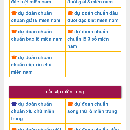
đặc biệt miền nam
đuôi giải 8 miền nam
☎
dự đoán chuẩn
☎
dự đoán chuẩn đầu
chuẩn giải 8 miền nam
đuôi đặc biệt miền nam
☎
dự đoán chuẩn
☎
dự đoán chuẩn
chuẩn bao lô miền nam
chuẩn lô 3 số miền
nam
☎
dự đoán chuẩn
chuẩn cặp xỉu chủ
miền nam
cầu vip miền trung
☎
dự đoán chuẩn
☎
dự đoán chuẩn
chuẩn xỉu chủ miền
song thủ lô miền trung
trung
☎
dự đoán chuẩn giải
☎
dự đoán chuẩn đầu