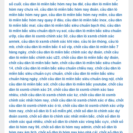
số cuối
,
cầu dàn lô miền bắc hôm nay ba đài
,
cầu dàn lô miền bắc
hôm nay chưa về
,
cầu dàn lô miền bắc hôm nay đoán
,
cầu dàn lô
miền bắc hôm nay gan
,
cầu dàn lô miền bắc hôm nay miền
,
cầu dàn
lô miền bắc hôm nay quay ở đâu
,
cầu dàn lô miền bắc inox
,
cầu dàn
lô miền bắc mai
,
cầu dàn lô miền bắc siêu chuẩn bạch thủ
,
cầu dàn
lô miền bắc siêu chuẩn dịch vụ soi
,
cầu dàn lô miền bắc siêu chuẩn
ướp
,
cầu dàn lô xsmb chính xác 50
,
cầu dàn lô xsmb chính xác
amtek
,
cầu dàn lô xsmb chính xác khi nào
,
cầu lô ăn thông
,
cầu lô
mb
,
chốt cầu dàn lô miền bắc 4 số vip
,
chốt cầu dàn lô miền bắc 7
hàng ngày
,
chốt cầu dàn lô miền bắc chính xác dự đoán
,
chốt cầu
dàn lô miền bắc chính xác u23
,
chốt cầu dàn lô miền bắc dự đoán
,
chốt cầu dàn lô miền bắc iwin
,
chốt cầu dàn lô miền bắc siêu chuẩn
14
,
chốt cầu dàn lô miền bắc siêu chuẩn chiều nay
,
chốt cầu dàn lô
miền bắc siêu chuẩn cực chuẩn
,
chốt cầu dàn lô miền bắc siêu
chuẩn hàng ngày
,
chốt cầu dàn lô miền bắc siêu chuẩn ông nội
,
chốt
cầu dàn lô miền bắc xôi
,
chốt cầu dàn lô miền bắc youtube
,
chốt cầu
dàn lô xsmb chính xác 24
,
chốt cầu dàn lô xsmb chính xác bao
nhiêu
,
chốt cầu dàn lô xsmb chính xác kz
,
chốt cầu dàn lô xsmb
chính xác nhất hôm nay
,
chốt cầu dàn lô xsmb chính xác ơ đâu
,
chốt
cầu dàn lô xsmb chính xác ô tô
,
chốt cầu dàn lô xsmb chính xác ướp
hôm nay
,
chốt số dàn lô 5 số miễn phí
,
chốt số dàn lô chính xác dự
đoán xsmb
,
chốt số dàn lô chính xác nhất miền bắc
,
chốt số dàn lô
chính xác quá nhiều
,
chốt số dàn lô chính xác vòng bắc cực
,
chốt số
dàn lô hôm nay 96
,
chốt số dàn lô hôm nay admin
,
chốt số dàn lô
hôm nay âm lich
,
chốt số dàn lô hôm nay kèo nhà cái
,
chốt số dàn lô