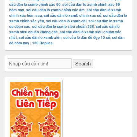
cầu dàn lô xsmb chính xác 60
,
soi cầu dàn lô xsmb chính xác 99
hôm nay
,
soi cầu dàn lô xsmb chính xác âm
,
soi cầu dàn lô xsmb
chính xác hôm sau
,
soi cầu dàn lô xsmb chính xác số
,
soi cầu dàn lô
xsmb chính xác yếu
,
soi cầu dàn lô xsmb dài
,
soi cau dàn lo xsmb
du doan cau
,
soi cầu dàn lô xsmb siêu chuẩn 268
,
soi cầu dàn lô
xsmb siêu chuẩn không che
,
soi cầu dàn lô xsmb siêu chuẩn xác
nhất
,
soi cầu dàn lô xsmb xiên
,
soi cầu lô dàn đề đẹp 10 số
,
soi dàn
đề hôm nay
|
130
Replies
Primary
Search
Sidebar
Widget
Area