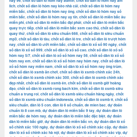
nay 96
,
chốt số dàn lô hôm nay admin
,
chốt số dàn lô hôm nay âm
lich
,
chốt số dàn lô hôm nay kèo nhà cái
,
chốt số dàn lô hôm nay
miền bắc
,
chốt số dàn lô hôm nay ông
,
chốt số dàn lô hôm nay số
miền bắc
,
chốt số dàn lô hôm nay uy tín
,
chốt số dàn lô miền bắc âu
miễn phí
,
chốt số dàn lô miền bắc đại phát
,
chốt số dàn lô miền bắc
quay trực tiếp
,
chốt số dàn lô miền bắc xem cao thủ
,
chốt số dàn lô
quay thử
,
chốt số dàn lô siêu chuẩn 666
,
chốt số dàn lô siêu chuẩn
mp3
,
chốt số dàn lô tàu
,
chốt số dàn lô tre
,
chốt số dàn lô trượt hôm
nay
,
chốt số dàn lô ướt miền bắc
,
chốt số dàn lô xổ số 90 ngày
,
chốt
số dàn lô xổ số 999
,
chốt số dàn lô xổ số cao
,
chốt số dàn lô xổ số
hôm nay 5/7
,
chốt số dàn lô xổ số hôm nay 56
,
chốt số dàn lô xổ số
hôm nay em
,
chốt số dàn lô xổ số hôm nay hôm nay
,
chốt số dàn lô
xổ số hôm nay miền nam
,
chốt số dàn lô xổ số hôm nay ông trùm
,
chốt số dàn lô xsmb ăn chơi
,
chốt số dàn lô xsmb chính xác 24h
,
chốt số dàn lô xsmb chính xác 300
,
chốt số dàn lô xsmb chính xác
đẹp nhất
,
chốt số dàn lô xsmb ên
,
chốt số dàn lô xsmb giờ hoàng
đạo
,
chốt số dàn lô xsmb rong bach kim
,
chốt số dàn lô xsmb siêu
chuẩn a trung roi
,
chốt số dàn lô xsmb siêu chuẩn hàng ngày
,
chốt
số dàn lô xsmb siêu chuẩn indonesia
,
chốt số dàn lô xsmb tt
,
chốt số
siêu chuẩn
,
dàn lô 5 con
,
dàn lô 6 số chuẩn
,
de mien bac
,
dự đoán
chuẩn lô 8 con mb
,
dự đoán dàn lô miền bắc 9 tay
,
dự đoán dàn lô
miền bắc de hôm nay
,
dự đoán dàn lô miền bắc đặc biệt
,
dự đoán
dàn lô miền bắc giờ
,
dự đoán dàn lô miền bắc vn
,
dự đoán dàn lô xổ
số chính xác 100 ngày
,
dự đoán dàn lô xổ số chính xác cặp
,
dự đoán
dàn lô xổ số chính xác hà nội
,
dự đoán dàn lô xổ số chính xác vip
,
dự