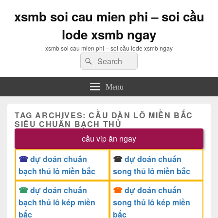
xsmb soi cau mien phi – soi cầu
lode xsmb ngay
xsmb soi cau mien phi – soi cầu lode xsmb ngay
Search
Search
for:
Menu
TAG ARCHIVES:
CẦU DÀN LÔ MIỀN BẮC
SIÊU CHUẨN BẠCH THỦ
cầu vip ăn ngay
☎
dự đoán chuẩn
☎
dự đoán chuẩn
bạch thủ lô miền bắc
song thủ lô miền bắc
☎
dự đoán chuẩn
☎
dự đoán chuẩn
bạch thủ lô kép miền
song thủ lô kép miền
bắc
bắc