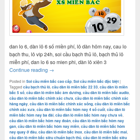
dan lo 6, dàn lô 6 số miền phí, lô dàn hôm nay, cau lo
bạch thu, lô vip 24h, soi cầu bạch thủ lô, bạch thủ lô
miễn phí, dan lo 6 so mien phi, dàn lô xiên 3
dự đoán chuẩn lô 8 con mb
Continue reading
→
Posted in
Soi cầu miền bắc cao cấp
,
Soi cầu miền bắc đặc biệt
|
Tagged
cầu bạch thủ lô
,
cầu dàn lô miền bắc 22 33
,
cầu dàn lô miền
bắc 5 số
,
cầu dàn lô miền bắc âm dương
,
cầu dàn lô miền bắc audio
,
cầu dàn lô miền bắc chính xác chưa
,
cầu dàn lô miền bắc chính xác
hàng ngày
,
cầu dàn lô miền bắc chính xác sống
,
cầu dàn lô miền bắc
chính xác xưa
,
cầu dàn lô miền bắc hôm nay 4 số cuối
,
cầu dàn lô
miền bắc hôm nay ba đài
,
cầu dàn lô miền bắc hôm nay chưa về
,
cầu dàn lô miền bắc hôm nay đoán
,
cầu dàn lô miền bắc hôm nay
gan
,
cầu dàn lô miền bắc hôm nay miền
,
cầu dàn lô miền bắc hôm
nay quay ở đâu
,
cầu dàn lô miền bắc inox
,
cầu dàn lô miền bắc mai
,
cầu dàn lô miền bắc siêu chuẩn bạch thủ
,
cầu dàn lô miền bắc siêu