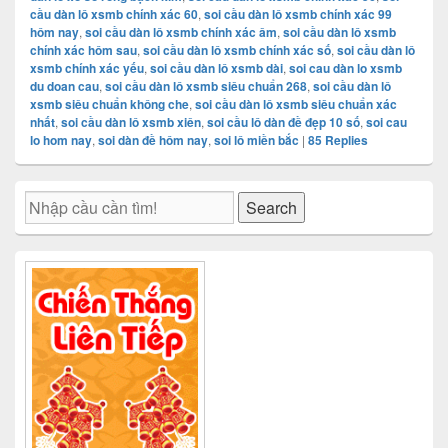
cầu dàn lô xsmb chính xác 60
,
soi cầu dàn lô xsmb chính xác 99
hôm nay
,
soi cầu dàn lô xsmb chính xác âm
,
soi cầu dàn lô xsmb
chính xác hôm sau
,
soi cầu dàn lô xsmb chính xác số
,
soi cầu dàn lô
xsmb chính xác yếu
,
soi cầu dàn lô xsmb dài
,
soi cau dàn lo xsmb
du doan cau
,
soi cầu dàn lô xsmb siêu chuẩn 268
,
soi cầu dàn lô
xsmb siêu chuẩn không che
,
soi cầu dàn lô xsmb siêu chuẩn xác
nhất
,
soi cầu dàn lô xsmb xiên
,
soi cầu lô dàn đề đẹp 10 số
,
soi cau
lo hom nay
,
soi dàn đề hôm nay
,
soi lô miền bắc
|
85
Replies
Primary
Search
Sidebar
Widget
Area