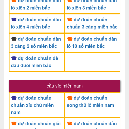
☎
dự đoán chuẩn dàn
☎
dự đoán chuẩn dàn
lô xiên 2 miền bắc
lô xiên 3 miền bắc
☎
dự đoán chuẩn dàn
☎
dự đoán chuẩn
lô xiên 4 miền bắc
chuẩn 3 càng miền bắc
☎
dự đoán chuẩn dàn
☎
dự đoán chuẩn dàn
3 càng 2 số miền bắc
lô 10 số miền bắc
☎
dự đoán chuẩn đề
đầu đuôi miền bắc
cầu víp miền nam
☎
dự đoán chuẩn
☎
dự đoán chuẩn
chuẩn xỉu chủ miền
song thủ lô miền nam
nam
☎
dự đoán chuẩn giải
☎
dự đoán chuẩn đầu