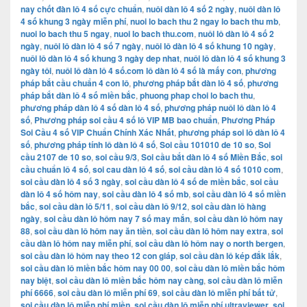
nay chốt đàn lô 4 số cực chuẩn
,
nuôi dàn lô 4 số 2 ngày
,
nuôi dàn lô
4 số khung 3 ngày miễn phí
,
nuoi lo bach thu 2 ngay lo bach thu mb
,
nuoi lo bach thu 5 ngay
,
nuoi lo bach thu.com
,
nuôi lô dàn lô 4 số 2
ngày
,
nuôi lô dàn lô 4 số 7 ngày
,
nuôi lô dàn lô 4 số khung 10 ngày
,
nuôi lô dàn lô 4 số khung 3 ngày dep nhat
,
nuôi lô dàn lô 4 số khung 3
ngày tôi
,
nuôi lô dàn lô 4 số.com lô dàn lô 4 số là mấy con
,
phương
pháp bắt cầu chuẩn 4 con lô
,
phương pháp bắt dàn lô 4 số
,
phương
pháp bắt dàn lô 4 số miền bắc
,
phuong phap choi lo bach thu
,
phương pháp dàn lô 4 số dàn lô 4 số
,
phương pháp nuôi lô dàn lô 4
số
,
Phương pháp soi cầu 4 số lô VIP MB bao chuẩn
,
Phương Pháp
Soi Cầu 4 số VIP Chuẩn Chính Xác Nhất
,
phương pháp soi lô dàn lô 4
số
,
phương pháp tính lô dàn lô 4 số
,
Soi cầu 101010 de 10 so
,
Soi
cầu 2107 de 10 so
,
soi cầu 9/3
,
Soi cầu bắt dàn lô 4 số Miền Bắc
,
soi
cầu chuẩn lô 4 số
,
soi cau dàn lô 4 số
,
soi cầu dàn lô 4 số 1010 com
,
soi cầu dàn lô 4 số 3 ngày
,
soi cầu dàn lô 4 số de miền bắc
,
soi cầu
dàn lô 4 số hôm nay
,
soi cầu dàn lô 4 số mb
,
soi cầu dàn lô 4 số miền
bắc
,
soi cầu dàn lô 5/11
,
soi cầu dàn lô 9/12
,
soi cầu dàn lô hàng
ngày
,
soi cầu dàn lô hôm nay 7 số may mắn
,
soi cầu dàn lô hôm nay
88
,
soi cầu dàn lô hôm nay ăn tiền
,
soi cầu dàn lô hôm nay extra
,
soi
cầu dàn lô hôm nay miễn phí
,
soi cầu dàn lô hôm nay o north bergen
,
soi cầu dàn lô hôm nay theo 12 con giáp
,
soi cầu dàn lô kép đắk lắk
,
soi cầu dàn lô miền bắc hôm nay 00 00
,
soi cầu dàn lô miền bắc hôm
nay biệt
,
soi cầu dàn lô miền bắc hôm nay càng
,
soi cầu dàn lô miễn
phí 6666
,
soi cầu dàn lô miễn phí 69
,
soi cầu dàn lô miễn phí bất tử
,
soi cầu dàn lô miễn phí miền
,
soi cầu dàn lô miễn phí ultraviewer
,
soi