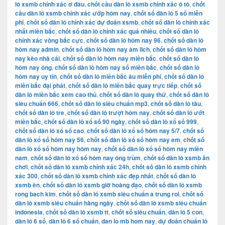
lô xsmb chính xác ơ đâu
,
chốt cầu dàn lô xsmb chính xác ô tô
,
chốt
cầu dàn lô xsmb chính xác ướp hôm nay
,
chốt số dàn lô 5 số miễn
phí
,
chốt số dàn lô chính xác dự đoán xsmb
,
chốt số dàn lô chính xác
nhất miền bắc
,
chốt số dàn lô chính xác quá nhiều
,
chốt số dàn lô
chính xác vòng bắc cực
,
chốt số dàn lô hôm nay 96
,
chốt số dàn lô
hôm nay admin
,
chốt số dàn lô hôm nay âm lich
,
chốt số dàn lô hôm
nay kèo nhà cái
,
chốt số dàn lô hôm nay miền bắc
,
chốt số dàn lô
hôm nay ông
,
chốt số dàn lô hôm nay số miền bắc
,
chốt số dàn lô
hôm nay uy tín
,
chốt số dàn lô miền bắc âu miễn phí
,
chốt số dàn lô
miền bắc đại phát
,
chốt số dàn lô miền bắc quay trực tiếp
,
chốt số
dàn lô miền bắc xem cao thủ
,
chốt số dàn lô quay thử
,
chốt số dàn lô
siêu chuẩn 666
,
chốt số dàn lô siêu chuẩn mp3
,
chốt số dàn lô tàu
,
chốt số dàn lô tre
,
chốt số dàn lô trượt hôm nay
,
chốt số dàn lô ướt
miền bắc
,
chốt số dàn lô xổ số 90 ngày
,
chốt số dàn lô xổ số 999
,
chốt số dàn lô xổ số cao
,
chốt số dàn lô xổ số hôm nay 5/7
,
chốt số
dàn lô xổ số hôm nay 56
,
chốt số dàn lô xổ số hôm nay em
,
chốt số
dàn lô xổ số hôm nay hôm nay
,
chốt số dàn lô xổ số hôm nay miền
nam
,
chốt số dàn lô xổ số hôm nay ông trùm
,
chốt số dàn lô xsmb ăn
chơi
,
chốt số dàn lô xsmb chính xác 24h
,
chốt số dàn lô xsmb chính
xác 300
,
chốt số dàn lô xsmb chính xác đẹp nhất
,
chốt số dàn lô
xsmb ên
,
chốt số dàn lô xsmb giờ hoàng đạo
,
chốt số dàn lô xsmb
rong bach kim
,
chốt số dàn lô xsmb siêu chuẩn a trung roi
,
chốt số
dàn lô xsmb siêu chuẩn hàng ngày
,
chốt số dàn lô xsmb siêu chuẩn
indonesia
,
chốt số dàn lô xsmb tt
,
chốt số siêu chuẩn
,
dàn lô 5 con
,
dàn lô 6 số
,
dàn lô 6 số chuẩn
,
dan lo mb hom nay
,
dự đoán chuẩn lô