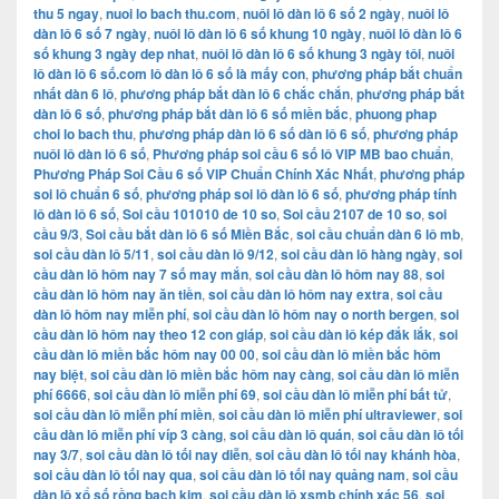
thu 5 ngay
,
nuoi lo bach thu.com
,
nuôi lô dàn lô 6 số 2 ngày
,
nuôi lô
dàn lô 6 số 7 ngày
,
nuôi lô dàn lô 6 số khung 10 ngày
,
nuôi lô dàn lô 6
số khung 3 ngày dep nhat
,
nuôi lô dàn lô 6 số khung 3 ngày tôi
,
nuôi
lô dàn lô 6 số.com lô dàn lô 6 số là mấy con
,
phương pháp bắt chuẩn
nhất dàn 6 lô
,
phương pháp bắt dàn lô 6 chắc chắn
,
phương pháp bắt
dàn lô 6 số
,
phương pháp bắt dàn lô 6 số miền bắc
,
phuong phap
choi lo bach thu
,
phương pháp dàn lô 6 số dàn lô 6 số
,
phương pháp
nuôi lô dàn lô 6 số
,
Phương pháp soi cầu 6 số lô VIP MB bao chuẩn
,
Phương Pháp Soi Cầu 6 số VIP Chuẩn Chính Xác Nhất
,
phương pháp
soi lô chuẩn 6 số
,
phương pháp soi lô dàn lô 6 số
,
phương pháp tính
lô dàn lô 6 số
,
Soi cầu 101010 de 10 so
,
Soi cầu 2107 de 10 so
,
soi
cầu 9/3
,
Soi cầu bắt dàn lô 6 số Miền Bắc
,
soi cầu chuẩn dàn 6 lô mb
,
soi cầu dàn lô 5/11
,
soi cầu dàn lô 9/12
,
soi cầu dàn lô hàng ngày
,
soi
cầu dàn lô hôm nay 7 số may mắn
,
soi cầu dàn lô hôm nay 88
,
soi
cầu dàn lô hôm nay ăn tiền
,
soi cầu dàn lô hôm nay extra
,
soi cầu
dàn lô hôm nay miễn phí
,
soi cầu dàn lô hôm nay o north bergen
,
soi
cầu dàn lô hôm nay theo 12 con giáp
,
soi cầu dàn lô kép đắk lắk
,
soi
cầu dàn lô miền bắc hôm nay 00 00
,
soi cầu dàn lô miền bắc hôm
nay biệt
,
soi cầu dàn lô miền bắc hôm nay càng
,
soi cầu dàn lô miễn
phí 6666
,
soi cầu dàn lô miễn phí 69
,
soi cầu dàn lô miễn phí bất tử
,
soi cầu dàn lô miễn phí miền
,
soi cầu dàn lô miễn phí ultraviewer
,
soi
cầu dàn lô miễn phí víp 3 càng
,
soi cầu dàn lô quán
,
soi cầu dàn lô tối
nay 3/7
,
soi cầu dàn lô tối nay diễn
,
soi cầu dàn lô tối nay khánh hòa
,
soi cầu dàn lô tối nay qua
,
soi cầu dàn lô tối nay quảng nam
,
soi cầu
dàn lô xổ số rồng bạch kim
,
soi cầu dàn lô xsmb chính xác 56
,
soi