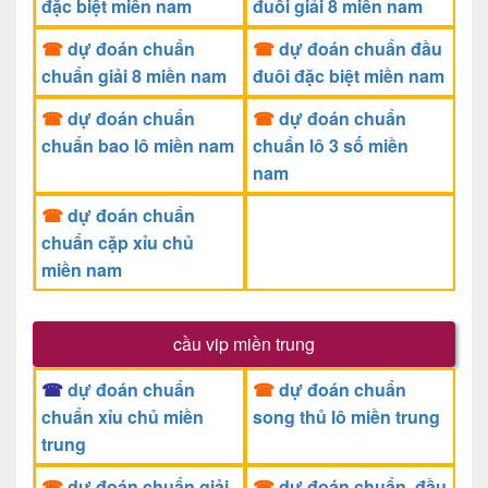
đặc biệt miền nam
đuôi giải 8 miền nam
☎
dự đoán chuẩn
☎
dự đoán chuẩn đầu
chuẩn giải 8 miền nam
đuôi đặc biệt miền nam
☎
dự đoán chuẩn
☎
dự đoán chuẩn
chuẩn bao lô miền nam
chuẩn lô 3 số miền
nam
☎
dự đoán chuẩn
chuẩn cặp xỉu chủ
miền nam
cầu vip miền trung
☎
dự đoán chuẩn
☎
dự đoán chuẩn
chuẩn xỉu chủ miền
song thủ lô miền trung
trung
☎
dự đoán chuẩn giải
☎
dự đoán chuẩn đầu