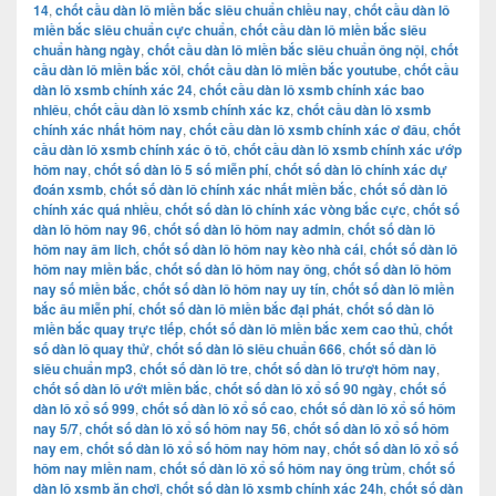
14
,
chốt cầu dàn lô miền bắc siêu chuẩn chiều nay
,
chốt cầu dàn lô
miền bắc siêu chuẩn cực chuẩn
,
chốt cầu dàn lô miền bắc siêu
chuẩn hàng ngày
,
chốt cầu dàn lô miền bắc siêu chuẩn ông nội
,
chốt
cầu dàn lô miền bắc xôi
,
chốt cầu dàn lô miền bắc youtube
,
chốt cầu
dàn lô xsmb chính xác 24
,
chốt cầu dàn lô xsmb chính xác bao
nhiêu
,
chốt cầu dàn lô xsmb chính xác kz
,
chốt cầu dàn lô xsmb
chính xác nhất hôm nay
,
chốt cầu dàn lô xsmb chính xác ơ đâu
,
chốt
cầu dàn lô xsmb chính xác ô tô
,
chốt cầu dàn lô xsmb chính xác ướp
hôm nay
,
chốt số dàn lô 5 số miễn phí
,
chốt số dàn lô chính xác dự
đoán xsmb
,
chốt số dàn lô chính xác nhất miền bắc
,
chốt số dàn lô
chính xác quá nhiều
,
chốt số dàn lô chính xác vòng bắc cực
,
chốt số
dàn lô hôm nay 96
,
chốt số dàn lô hôm nay admin
,
chốt số dàn lô
hôm nay âm lich
,
chốt số dàn lô hôm nay kèo nhà cái
,
chốt số dàn lô
hôm nay miền bắc
,
chốt số dàn lô hôm nay ông
,
chốt số dàn lô hôm
nay số miền bắc
,
chốt số dàn lô hôm nay uy tín
,
chốt số dàn lô miền
bắc âu miễn phí
,
chốt số dàn lô miền bắc đại phát
,
chốt số dàn lô
miền bắc quay trực tiếp
,
chốt số dàn lô miền bắc xem cao thủ
,
chốt
số dàn lô quay thử
,
chốt số dàn lô siêu chuẩn 666
,
chốt số dàn lô
siêu chuẩn mp3
,
chốt số dàn lô tre
,
chốt số dàn lô trượt hôm nay
,
chốt số dàn lô ướt miền bắc
,
chốt số dàn lô xổ số 90 ngày
,
chốt số
dàn lô xổ số 999
,
chốt số dàn lô xổ số cao
,
chốt số dàn lô xổ số hôm
nay 5/7
,
chốt số dàn lô xổ số hôm nay 56
,
chốt số dàn lô xổ số hôm
nay em
,
chốt số dàn lô xổ số hôm nay hôm nay
,
chốt số dàn lô xổ số
hôm nay miền nam
,
chốt số dàn lô xổ số hôm nay ông trùm
,
chốt số
dàn lô xsmb ăn chơi
,
chốt số dàn lô xsmb chính xác 24h
,
chốt số dàn