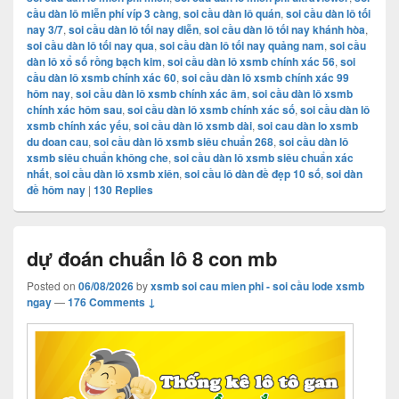
cầu dàn lô miễn phí víp 3 càng
,
soi cầu dàn lô quán
,
soi cầu dàn lô tối
nay 3/7
,
soi cầu dàn lô tối nay diễn
,
soi cầu dàn lô tối nay khánh hòa
,
soi cầu dàn lô tối nay qua
,
soi cầu dàn lô tối nay quảng nam
,
soi cầu
dàn lô xổ số rồng bạch kim
,
soi cầu dàn lô xsmb chính xác 56
,
soi
cầu dàn lô xsmb chính xác 60
,
soi cầu dàn lô xsmb chính xác 99
hôm nay
,
soi cầu dàn lô xsmb chính xác âm
,
soi cầu dàn lô xsmb
chính xác hôm sau
,
soi cầu dàn lô xsmb chính xác số
,
soi cầu dàn lô
xsmb chính xác yếu
,
soi cầu dàn lô xsmb dài
,
soi cau dàn lo xsmb
du doan cau
,
soi cầu dàn lô xsmb siêu chuẩn 268
,
soi cầu dàn lô
xsmb siêu chuẩn không che
,
soi cầu dàn lô xsmb siêu chuẩn xác
nhất
,
soi cầu dàn lô xsmb xiên
,
soi cầu lô dàn đề đẹp 10 số
,
soi dàn
đề hôm nay
|
130
Replies
dự đoán chuẩn lô 8 con mb
Posted on
06/08/2026
by
xsmb soi cau mien phi - soi cầu lode xsmb
ngay
—
176 Comments ↓