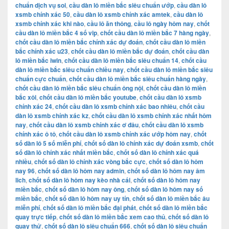
chuẩn dịch vụ soi
,
cầu dàn lô miền bắc siêu chuẩn ướp
,
cầu dàn lô
xsmb chính xác 50
,
cầu dàn lô xsmb chính xác amtek
,
cầu dàn lô
xsmb chính xác khi nào
,
cầu lô ăn thông
,
cầu lô ngày hôm nay
,
chốt
cầu dàn lô miền bắc 4 số vip
,
chốt cầu dàn lô miền bắc 7 hàng ngày
,
chốt cầu dàn lô miền bắc chính xác dự đoán
,
chốt cầu dàn lô miền
bắc chính xác u23
,
chốt cầu dàn lô miền bắc dự đoán
,
chốt cầu dàn
lô miền bắc iwin
,
chốt cầu dàn lô miền bắc siêu chuẩn 14
,
chốt cầu
dàn lô miền bắc siêu chuẩn chiều nay
,
chốt cầu dàn lô miền bắc siêu
chuẩn cực chuẩn
,
chốt cầu dàn lô miền bắc siêu chuẩn hàng ngày
,
chốt cầu dàn lô miền bắc siêu chuẩn ông nội
,
chốt cầu dàn lô miền
bắc xôi
,
chốt cầu dàn lô miền bắc youtube
,
chốt cầu dàn lô xsmb
chính xác 24
,
chốt cầu dàn lô xsmb chính xác bao nhiêu
,
chốt cầu
dàn lô xsmb chính xác kz
,
chốt cầu dàn lô xsmb chính xác nhất hôm
nay
,
chốt cầu dàn lô xsmb chính xác ơ đâu
,
chốt cầu dàn lô xsmb
chính xác ô tô
,
chốt cầu dàn lô xsmb chính xác ướp hôm nay
,
chốt
số dàn lô 5 số miễn phí
,
chốt số dàn lô chính xác dự đoán xsmb
,
chốt
số dàn lô chính xác nhất miền bắc
,
chốt số dàn lô chính xác quá
nhiều
,
chốt số dàn lô chính xác vòng bắc cực
,
chốt số dàn lô hôm
nay 96
,
chốt số dàn lô hôm nay admin
,
chốt số dàn lô hôm nay âm
lich
,
chốt số dàn lô hôm nay kèo nhà cái
,
chốt số dàn lô hôm nay
miền bắc
,
chốt số dàn lô hôm nay ông
,
chốt số dàn lô hôm nay số
miền bắc
,
chốt số dàn lô hôm nay uy tín
,
chốt số dàn lô miền bắc âu
miễn phí
,
chốt số dàn lô miền bắc đại phát
,
chốt số dàn lô miền bắc
quay trực tiếp
,
chốt số dàn lô miền bắc xem cao thủ
,
chốt số dàn lô
quay thử
,
chốt số dàn lô siêu chuẩn 666
,
chốt số dàn lô siêu chuẩn