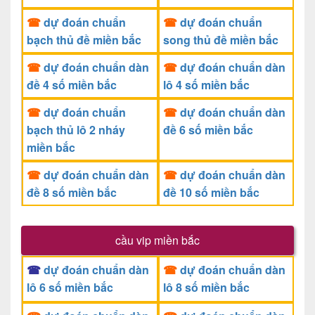
☎
dự đoán chuẩn
☎
dự đoán chuẩn
bạch thủ đề miền bắc
song thủ đề miền bắc
☎
dự đoán chuẩn dàn
☎
dự đoán chuẩn dàn
đề 4 số miền bắc
lô 4 số miền bắc
☎
dự đoán chuẩn
☎
dự đoán chuẩn dàn
bạch thủ lô 2 nháy
đề 6 số miền bắc
miền bắc
☎
dự đoán chuẩn dàn
☎
dự đoán chuẩn dàn
đề 8 số miền bắc
đề 10 số miền bắc
cầu vip miền bắc
☎
dự đoán chuẩn dàn
☎
dự đoán chuẩn dàn
lô 6 số miền bắc
lô 8 số miền bắc