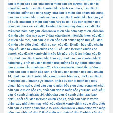
dàn lô miền bắc 5 số
,
cầu dàn lô miền bắc âm dương
,
cầu dàn lô
miền bắc audio
,
cầu dàn lô miền bắc chính xác chưa
,
cầu dàn lô
miền bắc chính xác hàng ngày
,
cầu dàn lô miền bắc chính xác sống
,
cầu dàn lô miền bắc chính xác xưa
,
cầu dàn lô miền bắc hôm nay 4
số cuối
,
cầu dàn lô miền bắc hôm nay ba đài
,
cầu dàn lô miền bắc
hôm nay chưa về
,
cầu dàn lô miền bắc hôm nay đoán
,
cầu dàn lô
miền bắc hôm nay gan
,
cầu dàn lô miền bắc hôm nay miền
,
cầu dàn
lô miền bắc hôm nay quay ở đâu
,
cầu dàn lô miền bắc inox
,
cầu dàn
lô miền bắc mai
,
cầu dàn lô miền bắc siêu chuẩn bạch thủ
,
cầu dàn
lô miền bắc siêu chuẩn dịch vụ soi
,
cầu dàn lô miền bắc siêu chuẩn
ướp
,
cầu dàn lô xsmb chính xác 50
,
cầu dàn lô xsmb chính xác
amtek
,
cầu dàn lô xsmb chính xác khi nào
,
cầu lô ăn thông
,
cầu lô
mb
,
chốt cầu dàn lô miền bắc 4 số vip
,
chốt cầu dàn lô miền bắc 7
hàng ngày
,
chốt cầu dàn lô miền bắc chính xác dự đoán
,
chốt cầu
dàn lô miền bắc chính xác u23
,
chốt cầu dàn lô miền bắc dự đoán
,
chốt cầu dàn lô miền bắc iwin
,
chốt cầu dàn lô miền bắc siêu chuẩn
14
,
chốt cầu dàn lô miền bắc siêu chuẩn chiều nay
,
chốt cầu dàn lô
miền bắc siêu chuẩn cực chuẩn
,
chốt cầu dàn lô miền bắc siêu
chuẩn hàng ngày
,
chốt cầu dàn lô miền bắc siêu chuẩn ông nội
,
chốt
cầu dàn lô miền bắc xôi
,
chốt cầu dàn lô miền bắc youtube
,
chốt cầu
dàn lô xsmb chính xác 24
,
chốt cầu dàn lô xsmb chính xác bao
nhiêu
,
chốt cầu dàn lô xsmb chính xác kz
,
chốt cầu dàn lô xsmb
chính xác nhất hôm nay
,
chốt cầu dàn lô xsmb chính xác ơ đâu
,
chốt
cầu dàn lô xsmb chính xác ô tô
,
chốt cầu dàn lô xsmb chính xác ướp
hôm nay
,
chốt số dàn lô 5 số miễn phí
,
chốt số dàn lô chính xác dự