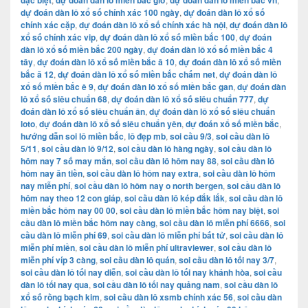
đặc biệt
dự đoán dàn lô miền bắc giờ
dự đoán dàn lô miền bắc vn
dự đoán dàn lô xổ số chính xác 100 ngày
,
dự đoán dàn lô xổ số
chính xác cặp
,
dự đoán dàn lô xổ số chính xác hà nội
,
dự đoán dàn lô
xổ số chính xác vip
,
dự đoán dàn lô xổ số miền bắc 100
,
dự đoán
dàn lô xổ số miền bắc 200 ngày
,
dự đoán dàn lô xổ số miền bắc 4
tây
,
dự đoán dàn lô xổ số miền bắc â 10
,
dự đoán dàn lô xổ số miền
bắc ă 12
,
dự đoán dàn lô xổ số miền bắc chấm net
,
dự đoán dàn lô
xổ số miền bắc ê 9
,
dự đoán dàn lô xổ số miền bắc gan
,
dự đoán dàn
lô xổ số siêu chuẩn 68
,
dự đoán dàn lô xổ số siêu chuẩn 777
,
dự
đoán dàn lô xổ số siêu chuẩn ân
,
dự đoán dàn lô xổ số siêu chuẩn
loto
,
dự đoán dàn lô xổ số siêu chuẩn yên
,
dự đoán xổ số miền bắc
,
hướng dẫn soi lô miền bắc
,
lô đẹp mb
,
soi cầu 9/3
,
soi cầu dàn lô
5/11
,
soi cầu dàn lô 9/12
,
soi cầu dàn lô hàng ngày
,
soi cầu dàn lô
hôm nay 7 số may mắn
,
soi cầu dàn lô hôm nay 88
,
soi cầu dàn lô
hôm nay ăn tiền
,
soi cầu dàn lô hôm nay extra
,
soi cầu dàn lô hôm
nay miễn phí
,
soi cầu dàn lô hôm nay o north bergen
,
soi cầu dàn lô
hôm nay theo 12 con giáp
,
soi cầu dàn lô kép đắk lắk
,
soi cầu dàn lô
miền bắc hôm nay 00 00
,
soi cầu dàn lô miền bắc hôm nay biệt
,
soi
cầu dàn lô miền bắc hôm nay càng
,
soi cầu dàn lô miễn phí 6666
,
soi
cầu dàn lô miễn phí 69
,
soi cầu dàn lô miễn phí bất tử
,
soi cầu dàn lô
miễn phí miền
,
soi cầu dàn lô miễn phí ultraviewer
,
soi cầu dàn lô
miễn phí víp 3 càng
,
soi cầu dàn lô quán
,
soi cầu dàn lô tối nay 3/7
,
soi cầu dàn lô tối nay diễn
,
soi cầu dàn lô tối nay khánh hòa
,
soi cầu
dàn lô tối nay qua
,
soi cầu dàn lô tối nay quảng nam
,
soi cầu dàn lô
xổ số rồng bạch kim
,
soi cầu dàn lô xsmb chính xác 56
,
soi cầu dàn