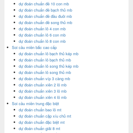
dự đoán chuẩn đề 10 con mb
dự đoán chuẩn đề bạch thủ mb
dự đoán chuẩn đề đầu đuôi mb
dự đoán chuẩn đề song thủ mb
dự đoán chuẩn lô 4 con mb
dự đoán chuẩn lô 6 con mb
dự đoán chuẩn lô 8 con mb
Soi cầu miền bắc cao cấp
dự đoán chuẩn lô bạch thủ kép mb
dự đoán chuẩn lô bạch thủ mb
dự đoán chuẩn lô song thủ kép mb
dự đoán chuẩn lô song thủ mb
dự đoán chuẩn víp 3 càng mb
dự đoán chuẩn xiên 2 lô mb
dự đoán chuẩn xiên 3 lô mb
dự đoán chuẩn xiên 4 lô mb
Soi cầu miền trung đặc biệt
dự đoán chuẩn bao lô mt
dự đoán chuẩn cặp xíu chủ mt
dự đoán chuẩn đặc biệt mt
dự đoán chuẩn giải 8 mt