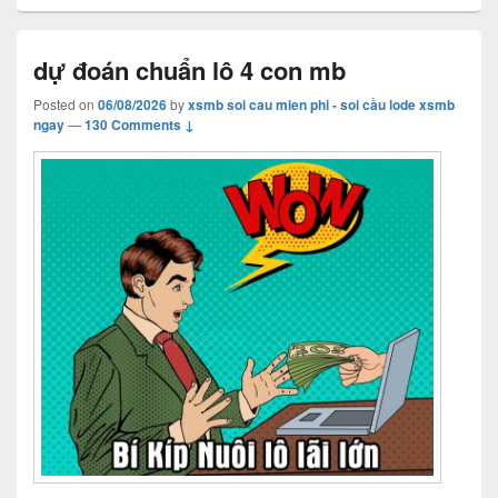
dự đoán chuẩn lô 4 con mb
Posted on
06/08/2026
by
xsmb soi cau mien phi - soi cầu lode xsmb
ngay
—
130 Comments ↓