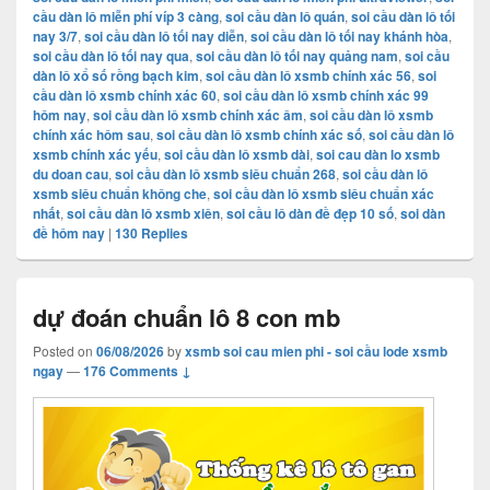
cầu dàn lô miễn phí víp 3 càng
,
soi cầu dàn lô quán
,
soi cầu dàn lô tối
nay 3/7
,
soi cầu dàn lô tối nay diễn
,
soi cầu dàn lô tối nay khánh hòa
,
soi cầu dàn lô tối nay qua
,
soi cầu dàn lô tối nay quảng nam
,
soi cầu
dàn lô xổ số rồng bạch kim
,
soi cầu dàn lô xsmb chính xác 56
,
soi
cầu dàn lô xsmb chính xác 60
,
soi cầu dàn lô xsmb chính xác 99
hôm nay
,
soi cầu dàn lô xsmb chính xác âm
,
soi cầu dàn lô xsmb
chính xác hôm sau
,
soi cầu dàn lô xsmb chính xác số
,
soi cầu dàn lô
xsmb chính xác yếu
,
soi cầu dàn lô xsmb dài
,
soi cau dàn lo xsmb
du doan cau
,
soi cầu dàn lô xsmb siêu chuẩn 268
,
soi cầu dàn lô
xsmb siêu chuẩn không che
,
soi cầu dàn lô xsmb siêu chuẩn xác
nhất
,
soi cầu dàn lô xsmb xiên
,
soi cầu lô dàn đề đẹp 10 số
,
soi dàn
đề hôm nay
|
130
Replies
dự đoán chuẩn lô 8 con mb
Posted on
06/08/2026
by
xsmb soi cau mien phi - soi cầu lode xsmb
ngay
—
176 Comments ↓