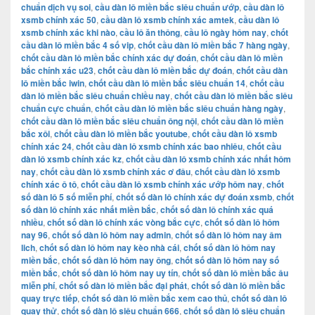
chuẩn dịch vụ soi
,
cầu dàn lô miền bắc siêu chuẩn ướp
,
cầu dàn lô
xsmb chính xác 50
,
cầu dàn lô xsmb chính xác amtek
,
cầu dàn lô
xsmb chính xác khi nào
,
cầu lô ăn thông
,
cầu lô ngày hôm nay
,
chốt
cầu dàn lô miền bắc 4 số vip
,
chốt cầu dàn lô miền bắc 7 hàng ngày
,
chốt cầu dàn lô miền bắc chính xác dự đoán
,
chốt cầu dàn lô miền
bắc chính xác u23
,
chốt cầu dàn lô miền bắc dự đoán
,
chốt cầu dàn
lô miền bắc iwin
,
chốt cầu dàn lô miền bắc siêu chuẩn 14
,
chốt cầu
dàn lô miền bắc siêu chuẩn chiều nay
,
chốt cầu dàn lô miền bắc siêu
chuẩn cực chuẩn
,
chốt cầu dàn lô miền bắc siêu chuẩn hàng ngày
,
chốt cầu dàn lô miền bắc siêu chuẩn ông nội
,
chốt cầu dàn lô miền
bắc xôi
,
chốt cầu dàn lô miền bắc youtube
,
chốt cầu dàn lô xsmb
chính xác 24
,
chốt cầu dàn lô xsmb chính xác bao nhiêu
,
chốt cầu
dàn lô xsmb chính xác kz
,
chốt cầu dàn lô xsmb chính xác nhất hôm
nay
,
chốt cầu dàn lô xsmb chính xác ơ đâu
,
chốt cầu dàn lô xsmb
chính xác ô tô
,
chốt cầu dàn lô xsmb chính xác ướp hôm nay
,
chốt
số dàn lô 5 số miễn phí
,
chốt số dàn lô chính xác dự đoán xsmb
,
chốt
số dàn lô chính xác nhất miền bắc
,
chốt số dàn lô chính xác quá
nhiều
,
chốt số dàn lô chính xác vòng bắc cực
,
chốt số dàn lô hôm
nay 96
,
chốt số dàn lô hôm nay admin
,
chốt số dàn lô hôm nay âm
lich
,
chốt số dàn lô hôm nay kèo nhà cái
,
chốt số dàn lô hôm nay
miền bắc
,
chốt số dàn lô hôm nay ông
,
chốt số dàn lô hôm nay số
miền bắc
,
chốt số dàn lô hôm nay uy tín
,
chốt số dàn lô miền bắc âu
miễn phí
,
chốt số dàn lô miền bắc đại phát
,
chốt số dàn lô miền bắc
quay trực tiếp
,
chốt số dàn lô miền bắc xem cao thủ
,
chốt số dàn lô
quay thử
,
chốt số dàn lô siêu chuẩn 666
,
chốt số dàn lô siêu chuẩn