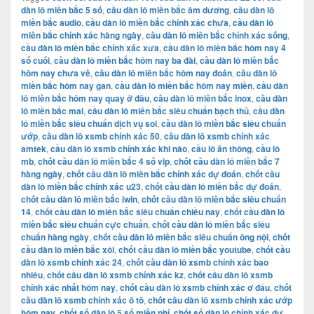
dàn lô miền bắc 5 số
,
cầu dàn lô miền bắc âm dương
,
cầu dàn lô
miền bắc audio
,
cầu dàn lô miền bắc chính xác chưa
,
cầu dàn lô
miền bắc chính xác hàng ngày
,
cầu dàn lô miền bắc chính xác sống
,
cầu dàn lô miền bắc chính xác xưa
,
cầu dàn lô miền bắc hôm nay 4
số cuối
,
cầu dàn lô miền bắc hôm nay ba đài
,
cầu dàn lô miền bắc
hôm nay chưa về
,
cầu dàn lô miền bắc hôm nay đoán
,
cầu dàn lô
miền bắc hôm nay gan
,
cầu dàn lô miền bắc hôm nay miền
,
cầu dàn
lô miền bắc hôm nay quay ở đâu
,
cầu dàn lô miền bắc inox
,
cầu dàn
lô miền bắc mai
,
cầu dàn lô miền bắc siêu chuẩn bạch thủ
,
cầu dàn
lô miền bắc siêu chuẩn dịch vụ soi
,
cầu dàn lô miền bắc siêu chuẩn
ướp
,
cầu dàn lô xsmb chính xác 50
,
cầu dàn lô xsmb chính xác
amtek
,
cầu dàn lô xsmb chính xác khi nào
,
cầu lô ăn thông
,
cầu lô
mb
,
chốt cầu dàn lô miền bắc 4 số vip
,
chốt cầu dàn lô miền bắc 7
hàng ngày
,
chốt cầu dàn lô miền bắc chính xác dự đoán
,
chốt cầu
dàn lô miền bắc chính xác u23
,
chốt cầu dàn lô miền bắc dự đoán
,
chốt cầu dàn lô miền bắc iwin
,
chốt cầu dàn lô miền bắc siêu chuẩn
14
,
chốt cầu dàn lô miền bắc siêu chuẩn chiều nay
,
chốt cầu dàn lô
miền bắc siêu chuẩn cực chuẩn
,
chốt cầu dàn lô miền bắc siêu
chuẩn hàng ngày
,
chốt cầu dàn lô miền bắc siêu chuẩn ông nội
,
chốt
cầu dàn lô miền bắc xôi
,
chốt cầu dàn lô miền bắc youtube
,
chốt cầu
dàn lô xsmb chính xác 24
,
chốt cầu dàn lô xsmb chính xác bao
nhiêu
,
chốt cầu dàn lô xsmb chính xác kz
,
chốt cầu dàn lô xsmb
chính xác nhất hôm nay
,
chốt cầu dàn lô xsmb chính xác ơ đâu
,
chốt
cầu dàn lô xsmb chính xác ô tô
,
chốt cầu dàn lô xsmb chính xác ướp
hôm nay
,
chốt số dàn lô 5 số miễn phí
,
chốt số dàn lô chính xác dự