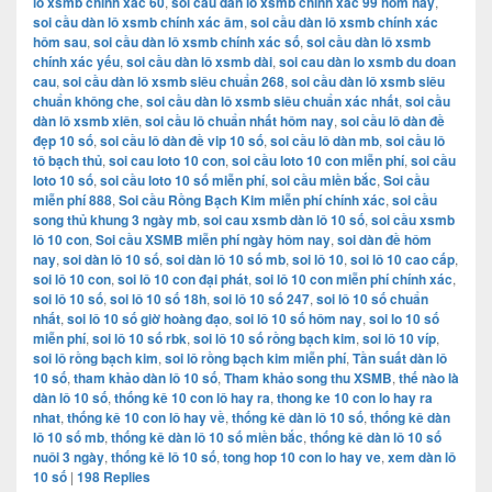
lô xsmb chính xác 60
,
soi cầu dàn lô xsmb chính xác 99 hôm nay
,
soi cầu dàn lô xsmb chính xác âm
,
soi cầu dàn lô xsmb chính xác
hôm sau
,
soi cầu dàn lô xsmb chính xác số
,
soi cầu dàn lô xsmb
chính xác yếu
,
soi cầu dàn lô xsmb dài
,
soi cau dàn lo xsmb du doan
cau
,
soi cầu dàn lô xsmb siêu chuẩn 268
,
soi cầu dàn lô xsmb siêu
chuẩn không che
,
soi cầu dàn lô xsmb siêu chuẩn xác nhất
,
soi cầu
dàn lô xsmb xiên
,
soi cầu lô chuẩn nhất hôm nay
,
soi cầu lô dàn đề
đẹp 10 số
,
soi cầu lô dàn đề vip 10 số
,
soi cầu lô dàn mb
,
soi cầu lô
tô bạch thủ
,
soi cau loto 10 con
,
soi cầu loto 10 con miễn phí
,
soi cầu
loto 10 số
,
soi cầu loto 10 số miễn phí
,
soi cầu miền bắc
,
Soi cầu
miễn phí 888
,
Soi cầu Rồng Bạch Kim miễn phí chính xác
,
soi cầu
song thủ khung 3 ngày mb
,
soi cau xsmb dàn lô 10 số
,
soi cầu xsmb
lô 10 con
,
Soi cầu XSMB miễn phí ngày hôm nay
,
soi dàn đề hôm
nay
,
soi dàn lô 10 số
,
soi dàn lô 10 số mb
,
soi lô 10
,
soi lô 10 cao cấp
,
soi lô 10 con
,
soi lô 10 con đại phát
,
soi lô 10 con miễn phí chính xác
,
soi lô 10 số
,
soi lô 10 số 18h
,
soi lô 10 số 247
,
soi lô 10 số chuẩn
nhất
,
soi lô 10 số giờ hoàng đạo
,
soi lô 10 số hôm nay
,
soi lo 10 số
miễn phí
,
soi lô 10 số rbk
,
soi lô 10 số rồng bạch kim
,
soi lô 10 víp
,
soi lô rồng bạch kim
,
soi lô rồng bạch kim miễn phí
,
Tần suất dàn lô
10 số
,
tham khảo dàn lô 10 số
,
Tham khảo song thu XSMB
,
thế nào là
dàn lô 10 số
,
thống kê 10 con lô hay ra
,
thong ke 10 con lo hay ra
nhat
,
thống kê 10 con lô hay về
,
thống kê dàn lô 10 số
,
thống kê dàn
lô 10 số mb
,
thống kê dàn lô 10 số miền bắc
,
thống kê dàn lô 10 số
nuôi 3 ngày
,
thống kê lô 10 số
,
tong hop 10 con lo hay ve
,
xem dàn lô
10 số
|
198
Replies