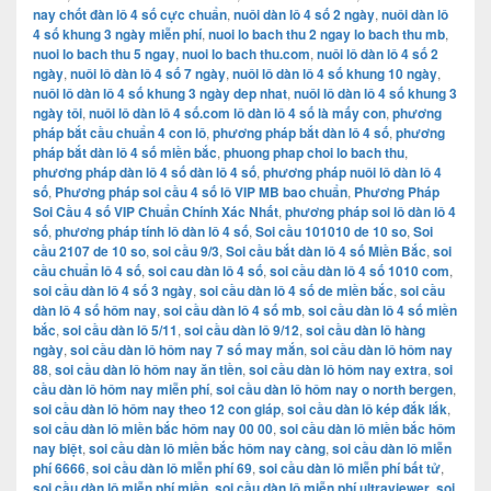
nay chốt đàn lô 4 số cực chuẩn
,
nuôi dàn lô 4 số 2 ngày
,
nuôi dàn lô
4 số khung 3 ngày miễn phí
,
nuoi lo bach thu 2 ngay lo bach thu mb
,
nuoi lo bach thu 5 ngay
,
nuoi lo bach thu.com
,
nuôi lô dàn lô 4 số 2
ngày
,
nuôi lô dàn lô 4 số 7 ngày
,
nuôi lô dàn lô 4 số khung 10 ngày
,
nuôi lô dàn lô 4 số khung 3 ngày dep nhat
,
nuôi lô dàn lô 4 số khung 3
ngày tôi
,
nuôi lô dàn lô 4 số.com lô dàn lô 4 số là mấy con
,
phương
pháp bắt cầu chuẩn 4 con lô
,
phương pháp bắt dàn lô 4 số
,
phương
pháp bắt dàn lô 4 số miền bắc
,
phuong phap choi lo bach thu
,
phương pháp dàn lô 4 số dàn lô 4 số
,
phương pháp nuôi lô dàn lô 4
số
,
Phương pháp soi cầu 4 số lô VIP MB bao chuẩn
,
Phương Pháp
Soi Cầu 4 số VIP Chuẩn Chính Xác Nhất
,
phương pháp soi lô dàn lô 4
số
,
phương pháp tính lô dàn lô 4 số
,
Soi cầu 101010 de 10 so
,
Soi
cầu 2107 de 10 so
,
soi cầu 9/3
,
Soi cầu bắt dàn lô 4 số Miền Bắc
,
soi
cầu chuẩn lô 4 số
,
soi cau dàn lô 4 số
,
soi cầu dàn lô 4 số 1010 com
,
soi cầu dàn lô 4 số 3 ngày
,
soi cầu dàn lô 4 số de miền bắc
,
soi cầu
dàn lô 4 số hôm nay
,
soi cầu dàn lô 4 số mb
,
soi cầu dàn lô 4 số miền
bắc
,
soi cầu dàn lô 5/11
,
soi cầu dàn lô 9/12
,
soi cầu dàn lô hàng
ngày
,
soi cầu dàn lô hôm nay 7 số may mắn
,
soi cầu dàn lô hôm nay
88
,
soi cầu dàn lô hôm nay ăn tiền
,
soi cầu dàn lô hôm nay extra
,
soi
cầu dàn lô hôm nay miễn phí
,
soi cầu dàn lô hôm nay o north bergen
,
soi cầu dàn lô hôm nay theo 12 con giáp
,
soi cầu dàn lô kép đắk lắk
,
soi cầu dàn lô miền bắc hôm nay 00 00
,
soi cầu dàn lô miền bắc hôm
nay biệt
,
soi cầu dàn lô miền bắc hôm nay càng
,
soi cầu dàn lô miễn
phí 6666
,
soi cầu dàn lô miễn phí 69
,
soi cầu dàn lô miễn phí bất tử
,
soi cầu dàn lô miễn phí miền
,
soi cầu dàn lô miễn phí ultraviewer
,
soi