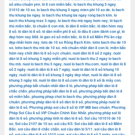
số siêu chuẩn yên
,
lô 8 con miền bắc
,
lo bach thu khung 3 ngay
31010 de 10 so
,
lo bach thu khung 3 ngay mien phi 10 so de
,
lo bach
thu khung ba ngay
,
lo bach thu khung ba ngay rong bach kim
,
lo
bach thu khung max 3 ngay
,
lo bach thu mb ngay hom nay
,
lô bạch
thủ miền bắc
,
lô chuẩn 8 con mb
,
lô dàn 8 miền bắc
,
lô dàn hôm nay
8 số
,
lô dàn lô 8 số
,
lô dàn miễn phí 8 số
,
lô đầu 8 câm đánh con gì
,
lô
đẹp hôm nay 888
,
lô gan xổ số miền bắc
,
lô lô 8 số Miễn Phí ăn cặp
đẹp nhất hôm nay
,
loto de 10 so Rồng Bạch Kim
,
lotto bach thu de 10
so
,
lotto bach thu mb de 10 so
,
mb chuẩn nhất dàn 8 con lô
,
miền bắc
hôm nay chốt đàn lô 8 số cực chuẩn
,
nuôi dàn lô 8 số 2 ngày
,
nuôi
dàn lô 8 số khung 3 ngày miễn phí
,
nuoi lo bach thu 2 ngay lo bach
thu mb
,
nuoi lo bach thu 5 ngay
,
nuoi lo bach thu.com
,
nuôi lô dàn lô 8
số 2 ngày
,
nuôi lô dàn lô 8 số 7 ngày
,
nuôi lô dàn lô 8 số khung 10
ngày
,
nuôi lô dàn lô 8 số khung 3 ngày dep nhat
,
nuôi lô dàn lô 8 số
khung 3 ngày tôi
,
nuôi lô dàn lô 8 số.com lô dàn lô 8 số là mấy con
,
phương pháp bắt chuẩn nhất dàn 8 lô
,
phương pháp bắt dàn lô 8
chắc chắn
,
phương pháp bắt dàn lô 8 số
,
phương pháp bắt dàn lô 8
số miền bắc
,
phuong phap choi lo bach thu
,
phương pháp dàn 8
chuẩn
,
phương pháp dàn lô 8 số dàn lô 8 số
,
phương pháp nuôi lô
dàn lô 8 số
,
Phương pháp soi cầu 8 số lô VIP MB bao chuẩn
,
Phương
Pháp Soi Cầu 8 số VIP Chuẩn Chính Xác Nhất
,
phương pháp soi lô
dàn lô 8 số
,
phương pháp tính lô dàn lô 8 số
,
Soi cầu 101010 de 10
so
,
Soi cầu 2107 de 10 so
,
soi cầu 9/3
,
Soi cầu bắt dàn lô 8 số Miền
Bắc
,
soi cầu dàn 8 chắc chắn
,
soi cầu dàn lô 5/11
,
soi cầu dàn lô 8
số
,
soi cầu dàn lô 8 số 1010 com
,
soi cầu dàn lô 8 số 3 ngày
,
soi cầu