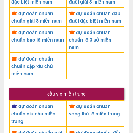
đặc biệt miền nam
đuôi giải 8 miền nam
☎
dự đoán chuẩn
☎
dự đoán chuẩn đầu
chuẩn giải 8 miền nam
đuôi đặc biệt miền nam
☎
dự đoán chuẩn
☎
dự đoán chuẩn
chuẩn bao lô miền nam
chuẩn lô 3 số miền
nam
☎
dự đoán chuẩn
chuẩn cặp xỉu chủ
miền nam
cầu vip miền trung
☎
dự đoán chuẩn
☎
dự đoán chuẩn
chuẩn xỉu chủ miền
song thủ lô miền trung
trung
☎
dự đoán chuẩn giải
☎
dự đoán chuẩn đầu