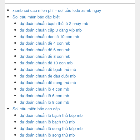
xsmb soi cau mien phi – soi cầu lode xsmb ngay
Soi cầu miền bắc đặc biệt
dự đoán chuẩn bạch thủ lô 2 nháy mb
dự đoán chuẩn cặp 3 càng víp mb
dự đoán chuẩn dàn lô 10 con mb
dự đoán chuẩn đề 4 con mb
dự đoán chuẩn đề 6 con mb
dự đoán chuẩn đề 8 con mb
dự đoán chuẩn đề 10 con mb
dự đoán chuẩn đề bạch thủ mb
dự đoán chuẩn đề đầu đuôi mb
dự đoán chuẩn đề song thủ mb
dự đoán chuẩn lô 4 con mb
dự đoán chuẩn lô 6 con mb
dự đoán chuẩn lô 8 con mb
Soi cầu miền bắc cao cấp
dự đoán chuẩn lô bạch thủ kép mb
dự đoán chuẩn lô bạch thủ mb
dự đoán chuẩn lô song thủ kép mb
dự đoán chuẩn lô song thủ mb