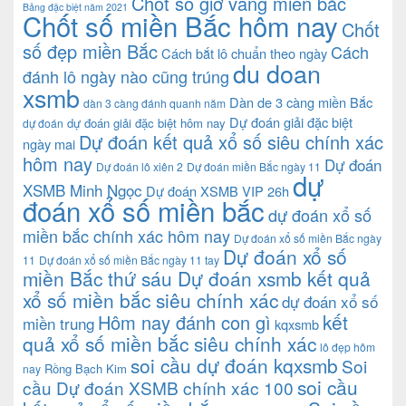
Chốt số giờ vàng miền bắc
Bảng đặc biệt năm 2021
Chốt số miền Bắc hôm nay
Chốt
số đẹp miền Bắc
Cách
Cách bắt lô chuẩn theo ngày
du doan
đánh lô ngày nào cũng trúng
xsmb
Dàn de 3 càng miền Bắc
dàn 3 càng đánh quanh năm
Dự đoán giải đặc biệt
dự đoán giải đặc biệt hôm nay
dự đoán
Dự đoán kết quả xổ số siêu chính xác
ngày mai
hôm nay
Dự đoán
Dự đoán lô xiên 2
Dự đoán miền Bắc ngày 11
dự
XSMB Minh Ngọc
Dự đoán XSMB VIP 26h
đoán xổ số miền bắc
dự đoán xổ số
miền bắc chính xác hôm nay
Dự đoán xổ số miền Bắc ngày
Dự đoán xổ số
11
Dự đoán xổ số miền Bắc ngày 11 tay
miền Bắc thứ sáu Dự đoán xsmb kết quả
xổ số miền bắc siêu chính xác
dự đoán xổ số
kết
Hôm nay đánh con gì
miền trung
kqxsmb
quả xổ số miền bắc siêu chính xác
lô đẹp hôm
soi cầu dự đoán kqxsmb
Soi
Rồng Bạch Kim
nay
soi cầu
cầu Dự đoán XSMB chính xác 100