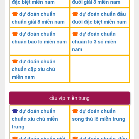
đặc biệt miền nam
đuôi giải 8 miền nam
☎
dự đoán chuẩn
☎
dự đoán chuẩn đầu
chuẩn giải 8 miền nam
đuôi đặc biệt miền nam
☎
dự đoán chuẩn
☎
dự đoán chuẩn
chuẩn bao lô miền nam
chuẩn lô 3 số miền
nam
☎
dự đoán chuẩn
chuẩn cặp xỉu chủ
miền nam
cầu vip miền trung
☎
dự đoán chuẩn
☎
dự đoán chuẩn
chuẩn xỉu chủ miền
song thủ lô miền trung
trung
☎
dự đoán chuẩn giải
☎
dự đoán chuẩn đầu