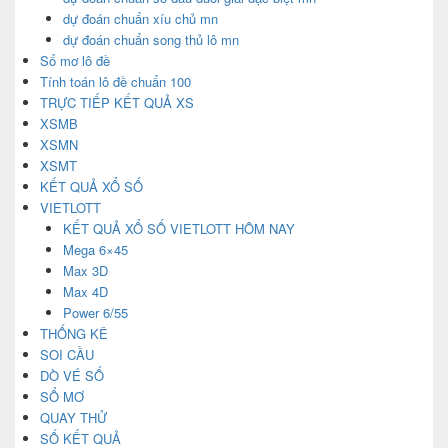
dự đoán chuẩn xíu chủ mn
dự đoán chuẩn song thủ lô mn
Sổ mơ lô đề
Tính toán lô đề chuẩn 100
TRỰC TIẾP KẾT QUẢ XS
XSMB
XSMN
XSMT
KẾT QUẢ XỔ SỐ
VIETLOTT
KẾT QUẢ XỔ SỐ VIETLOTT HÔM NAY
Mega 6×45
Max 3D
Max 4D
Power 6/55
THỐNG KÊ
SOI CẦU
DÒ VÉ SỐ
SỔ MƠ
QUAY THỬ
SỐ KẾT QUẢ