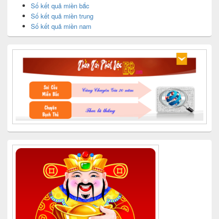
Số kết quả miền bắc
Số kết quả miền trung
Số kết quả miền nam