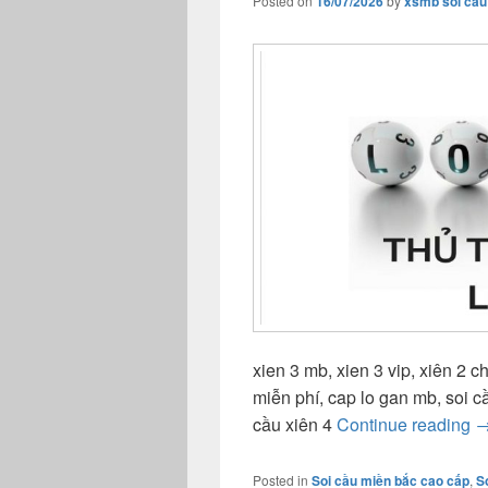
Posted on
16/07/2026
by
xsmb soi cau 
xien 3 mb, xien 3 vip, xiên 2 c
miễn phí, cap lo gan mb, soi cầ
d
cầu xiên 4
Continue reading
Posted in
Soi cầu miền bắc cao cấp
,
S