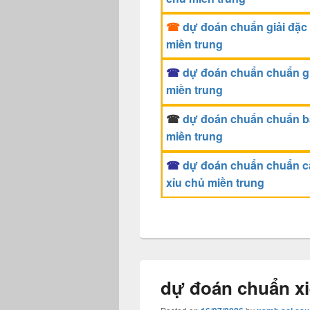
☎
dự đoán chuẩn giải đặc 
miền trung
☎
dự đoán chuẩn chuẩn gi
miền trung
☎
dự đoán chuẩn chuẩn b
miền trung
☎
dự đoán chuẩn chuẩn c
xỉu chủ miền trung
dự đoán chuẩn xi