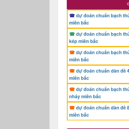
☎
dự đoán chuẩn bạch thủ
miền bắc
☎
dự đoán chuẩn bạch thủ
kép miền bắc
☎
dự đoán chuẩn bạch th
miền bắc
☎
dự đoán chuẩn dàn đề 4
miền bắc
☎
dự đoán chuẩn bạch thủ
nháy miền bắc
☎
dự đoán chuẩn dàn đề 8
miền bắc