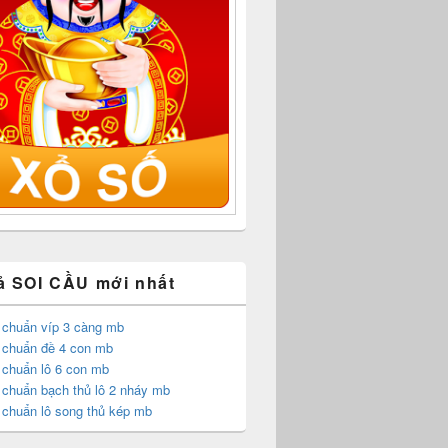
ả SOI CẦU mới nhất
 chuẩn víp 3 càng mb
 chuẩn đề 4 con mb
 chuẩn lô 6 con mb
 chuẩn bạch thủ lô 2 nháy mb
 chuẩn lô song thủ kép mb