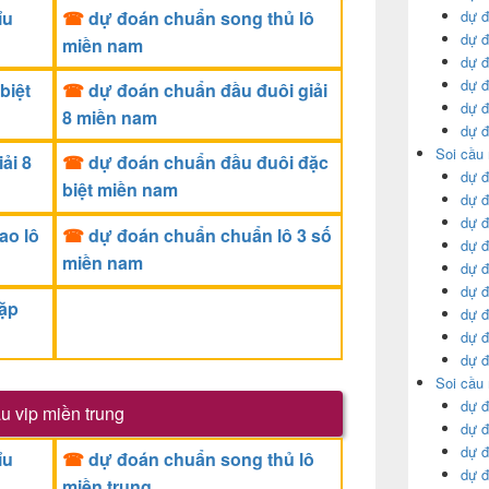
dự đ
ỉu
☎
dự đoán chuẩn song thủ lô
dự đ
miền nam
dự đ
dự đ
biệt
☎
dự đoán chuẩn đầu đuôi giải
dự đ
8 miền nam
dự đ
Soi cầu 
ải 8
☎
dự đoán chuẩn đầu đuôi đặc
dự đ
biệt miền nam
dự đ
dự đ
ao lô
☎
dự đoán chuẩn chuẩn lô 3 số
dự đ
miền nam
dự đ
dự đ
ặp
dự đ
dự đ
dự đ
Soi cầu
dự đ
u vip miền trung
dự đ
dự đ
ỉu
☎
dự đoán chuẩn song thủ lô
dự đ
miền trung