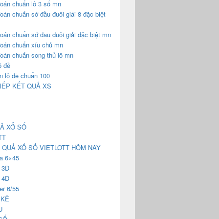
oán chuẩn lô 3 số mn
oán chuẩn sớ đầu đuôi giải 8 đặc biệt
oán chuẩn sớ đầu đuôi giải đặc biệt mn
oán chuẩn xíu chủ mn
oán chuẩn song thủ lô mn
ô đề
n lô đề chuẩn 100
IẾP KẾT QUẢ XS
Ả XỔ SỐ
TT
 QUẢ XỔ SỐ VIETLOTT HÔM NAY
a 6×45
 3D
 4D
r 6/55
 KÊ
U