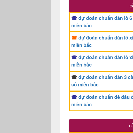
c
☎
dự đoán chuẩn dàn lô 6
miền bắc
☎
dự đoán chuẩn dàn lô x
miền bắc
☎
dự đoán chuẩn dàn lô x
miền bắc
☎
dự đoán chuẩn dàn 3 c
số miền bắc
☎
dự đoán chuẩn đề đầu 
miền bắc
c