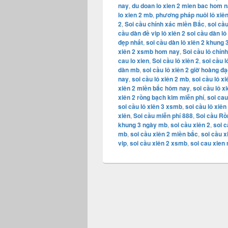
nay
,
du doan lo xien 2 mien bac hom 
lo xien 2 mb
,
phương pháp nuôi lô xiên
2
,
Soi cầu chính xác miền Bắc
,
soi cầ
cầu dàn đề vip lô xiên 2 soi cầu dàn lô
đẹp nhất
,
soi cầu dàn lô xiên 2 khung 
xiên 2 xsmb hom nay
,
Soi cầu lô chín
cau lo xien
,
Soi cầu lô xiên 2
,
soi cầu l
dàn mb
,
soi cầu lô xiên 2 giờ hoàng đ
nay
,
soi cầu lô xiên 2 mb
,
soi cầu lô x
xiên 2 miền bắc hôm nay
,
soi cầu lô x
xiên 2 rồng bạch kim miễn phí
,
soi cau
soi cầu lô xiên 3 xsmb
,
soi cầu lô xiê
xiên
,
Soi cầu miễn phí 888
,
Soi cầu Rồ
khung 3 ngày mb
,
soi cầu xiên 2
,
soi c
mb
,
soi cầu xiên 2 miền bắc
,
soi cầu 
vip
,
soi cầu xiên 2 xsmb
,
soi cau xien