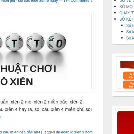
DÒ VÉ 
mien phi - soi cầu lode xsmb ngay
—
194 Comments ↓
SỔ MƠ
QUAY 
SỐ KẾT
Số k
Số k
Số k
huẩn, xiên 2 mb, xiên 2 miền bắc, xiên 2
u xiên 4 hay ra, soi cầu xiên 4 miễn phí, soi
ự đoán chuẩn xiên 2 lô mb
→
oi cầu miền bắc đặc biệt
|
Tagged
du doan lo xien 2 hom