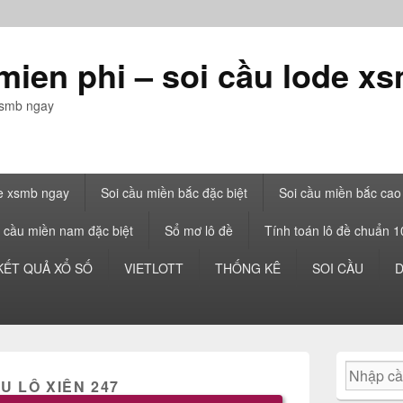
mien phi – soi cầu lode x
 xsmb ngay
de xsmb ngay
Soi cầu miền bắc đặc biệt
Soi cầu miền bắc cao
i cầu miền nam đặc biệt
Sổ mơ lô đề
Tính toán lô đề chuẩn 1
KẾT QUẢ XỔ SỐ
VIETLOTT
THỐNG KÊ
SOI CẦU
D
Primary
Sidebar
U LÔ XIÊN 247
Widget