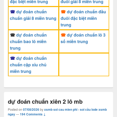
đặc biệt miền trung
đuôi giải 8 miền trung
☎
dự đoán chuẩn
☎
dự đoán chuẩn đầu
chuẩn giải 8 miền trung
đuôi đặc biệt miền
trung
☎
dự đoán chuẩn
☎
dự đoán chuẩn lô 3
chuẩn bao lô miền
số miền trung
trung
☎
dự đoán chuẩn
chuẩn cặp xỉu chủ
miền trung
dự đoán chuẩn xiên 2 lô mb
Posted on
07/08/2026
by
xsmb soi cau mien phi - soi cầu lode xsmb
ngay
—
194 Comments ↓