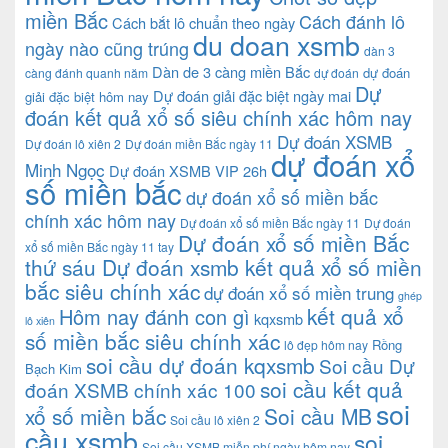
miền Bắc
Cách đánh lô
Cách bắt lô chuẩn theo ngày
du doan xsmb
ngày nào cũng trúng
dàn 3
Dàn de 3 càng miền Bắc
dự đoán
càng đánh quanh năm
dự đoán
Dự
Dự đoán giải đặc biệt ngày mai
giải đặc biệt hôm nay
đoán kết quả xổ số siêu chính xác hôm nay
Dự đoán XSMB
Dự đoán lô xiên 2
Dự đoán miền Bắc ngày 11
dự đoán xổ
Minh Ngọc
Dự đoán XSMB VIP 26h
số miền bắc
dự đoán xổ số miền bắc
chính xác hôm nay
Dự đoán xổ số miền Bắc ngày 11
Dự đoán
Dự đoán xổ số miền Bắc
xổ số miền Bắc ngày 11 tay
thứ sáu Dự đoán xsmb kết quả xổ số miền
bắc siêu chính xác
dự đoán xổ số miền trung
ghép
kết quả xổ
Hôm nay đánh con gì
kqxsmb
lô xiên
số miền bắc siêu chính xác
Rồng
lô đẹp hôm nay
soi cầu dự đoán kqxsmb
Soi cầu Dự
Bạch Kim
soi cầu kết quả
đoán XSMB chính xác 100
soi
xổ số miền bắc
Soi cầu MB
Soi cầu lô xiên 2
cầu xsmb
soi
Soi cầu XSMB miễn phí ngày hôm nay