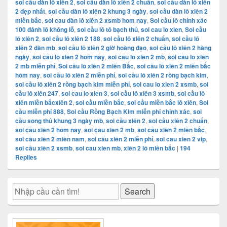
soi cầu dàn lô xiên 2
,
soi cầu dàn lô xiên 2 chuẩn
,
soi cầu dàn lô xiên
2 đẹp nhất
,
soi cầu dàn lô xiên 2 khung 3 ngày
,
soi cầu dàn lô xiên 2
miền bắc
,
soi cau dàn lô xiên 2 xsmb hom nay
,
Soi cầu lô chính xác
100 đánh lô không lỗ
,
soi cầu lô tô bạch thủ
,
soi cau lo xien
,
Soi cầu
lô xiên 2
,
soi cầu lô xiên 2 188
,
soi cầu lô xiên 2 chuẩn
,
soi cầu lô
xiên 2 dàn mb
,
soi cầu lô xiên 2 giờ hoàng đạo
,
soi cầu lô xiên 2 hàng
ngày
,
soi cầu lô xiên 2 hôm nay
,
soi cầu lô xiên 2 mb
,
soi cầu lô xiên
2 mb miễn phí
,
Soi cầu lô xiên 2 miền Bắc
,
soi cầu lô xiên 2 miền bắc
hôm nay
,
soi cầu lô xiên 2 miễn phí
,
soi cầu lô xiên 2 rồng bạch kim
,
soi cầu lô xiên 2 rồng bạch kim miễn phí
,
soi cau lo xien 2 xsmb
,
soi
cầu lô xiên 247
,
soi cau lo xien 3
,
soi cầu lô xiên 3 xsmb
,
soi cầu lô
xiên miền bắcxiên 2
,
soi cầu miền bắc
,
soi cầu miền bắc lô xiên
,
Soi
cầu miễn phí 888
,
Soi cầu Rồng Bạch Kim miễn phí chính xác
,
soi
cầu song thủ khung 3 ngày mb
,
soi cầu xiên 2
,
soi cầu xiên 2 chuẩn
,
soi cầu xiên 2 hôm nay
,
soi cau xien 2 mb
,
soi cầu xiên 2 miền bắc
,
soi cầu xiên 2 miền nam
,
soi cầu xiên 2 miễn phí
,
soi cau xien 2 vip
,
soi cầu xiên 2 xsmb
,
soi cau xien mb
,
xiên 2 lô miền bắc
|
194
Replies
Primary
Search
Sidebar
Widget
Area