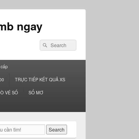
smb ngay
Search
Search
for:
 cấp
00
TRỰC TIẾP KẾT QUẢ XS
Ò VÉ SỐ
SỔ MƠ
Search