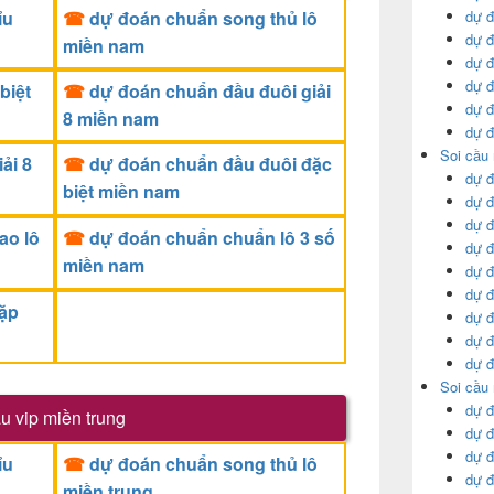
dự đ
ỉu
☎
dự đoán chuẩn song thủ lô
dự đ
miền nam
dự đ
dự đ
biệt
☎
dự đoán chuẩn đầu đuôi giải
dự đ
8 miền nam
dự đ
Soi cầu 
ải 8
☎
dự đoán chuẩn đầu đuôi đặc
dự đ
biệt miền nam
dự đ
dự đ
ao lô
☎
dự đoán chuẩn chuẩn lô 3 số
dự đ
miền nam
dự đ
dự đ
ặp
dự đ
dự đ
dự đ
Soi cầu
dự đ
u vip miền trung
dự đ
dự đ
ỉu
☎
dự đoán chuẩn song thủ lô
dự đ
miền trung