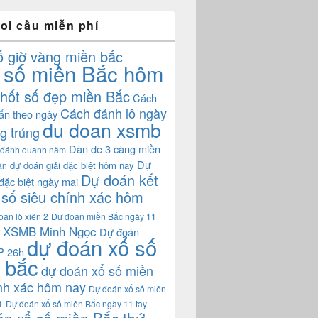
oi cầu miễn phí
ố giờ vàng miền bắc
 số miền Bắc hôm
hốt số đẹp miền Bắc
Cách
Cách đánh lô ngày
uẩn theo ngày
du doan xsmb
g trúng
Dàn de 3 càng miền
 đánh quanh năm
Dự
dự đoán giải đặc biệt hôm nay
án
Dự đoán kết
 đặc biệt ngày mai
 số siêu chính xác hôm
oán lô xiên 2
Dự đoán miền Bắc ngày 11
 XSMB Minh Ngọc
Dự đoán
dự đoán xổ số
P 26h
 bắc
dự đoán xổ số miền
nh xác hôm nay
Dự đoán xổ số miền
1
Dự đoán xổ số miền Bắc ngày 11 tay
n xổ số miền Bắc thứ