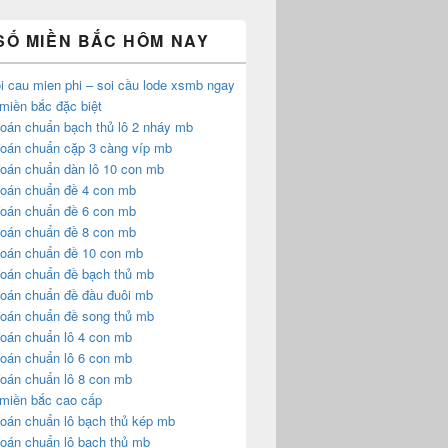
SỐ MIỀN BẮC HÔM NAY
i cau mien phi – soi cầu lode xsmb ngay
miền bắc đặc biệt
oán chuẩn bạch thủ lô 2 nháy mb
oán chuẩn cặp 3 càng víp mb
oán chuẩn dàn lô 10 con mb
oán chuẩn đề 4 con mb
oán chuẩn đề 6 con mb
oán chuẩn đề 8 con mb
oán chuẩn đề 10 con mb
oán chuẩn đề bạch thủ mb
oán chuẩn đề đầu đuôi mb
oán chuẩn đề song thủ mb
oán chuẩn lô 4 con mb
oán chuẩn lô 6 con mb
oán chuẩn lô 8 con mb
 miền bắc cao cấp
oán chuẩn lô bạch thủ kép mb
oán chuẩn lô bạch thủ mb