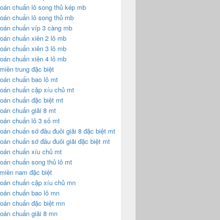
oán chuẩn lô song thủ kép mb
oán chuẩn lô song thủ mb
oán chuẩn víp 3 càng mb
oán chuẩn xiên 2 lô mb
oán chuẩn xiên 3 lô mb
oán chuẩn xiên 4 lô mb
miền trung đặc biệt
oán chuẩn bao lô mt
oán chuẩn cặp xíu chủ mt
oán chuẩn đặc biệt mt
oán chuẩn giải 8 mt
oán chuẩn lô 3 số mt
oán chuẩn sớ đầu đuôi giải 8 đặc biệt mt
oán chuẩn sớ đầu đuôi giải đặc biệt mt
oán chuẩn xíu chủ mt
oán chuẩn song thủ lô mt
 miền nam đặc biệt
oán chuẩn cặp xíu chủ mn
oán chuẩn bao lô mn
oán chuẩn đặc biệt mn
oán chuẩn giải 8 mn