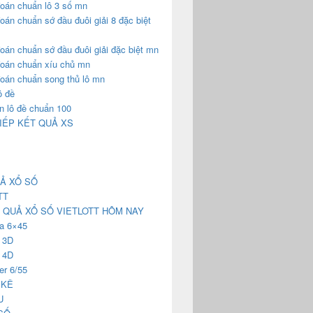
oán chuẩn lô 3 số mn
oán chuẩn sớ đầu đuôi giải 8 đặc biệt
oán chuẩn sớ đầu đuôi giải đặc biệt mn
oán chuẩn xíu chủ mn
oán chuẩn song thủ lô mn
ô đề
n lô đề chuẩn 100
IẾP KẾT QUẢ XS
Ả XỔ SỐ
TT
 QUẢ XỔ SỐ VIETLOTT HÔM NAY
a 6×45
 3D
 4D
r 6/55
 KÊ
U