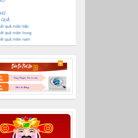
SỐ
THỬ
 QUẢ
ết quả miền bắc
ết quả miền trung
ết quả miền nam