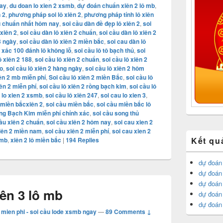
nay
,
du doan lo xien 2 xsmb
,
dự đoán chuẩn xiên 2 lô mb
,
 2
,
phương pháp soi lô xiên 2
,
phương pháp tính lô xiên
u chuẩn nhất hôm nay
,
soi cầu dàn đề đẹp lô xiên 2
,
soi
 xiên 2
,
soi cầu dàn lô xiên 2 chuẩn
,
soi cầu dàn lô xiên 2
3 ngày
,
soi cầu dàn lô xiên 2 miền bắc
,
soi cau dàn lô
h xác 100 đánh lô không lỗ
,
soi cầu lô tô bạch thủ
,
soi
ô xiên 2 188
,
soi cầu lô xiên 2 chuẩn
,
soi cầu lô xiên 2
ạo
,
soi cầu lô xiên 2 hàng ngày
,
soi cầu lô xiên 2 hôm
iên 2 mb miễn phí
,
Soi cầu lô xiên 2 miền Bắc
,
soi cầu lô
iên 2 miễn phí
,
soi cầu lô xiên 2 rồng bạch kim
,
soi cầu lô
 lo xien 2 xsmb
,
soi cầu lô xiên 247
,
soi cau lo xien 3
,
n miền bắcxiên 2
,
soi cầu miền bắc
,
soi cầu miền bắc lô
ng Bạch Kim miễn phí chính xác
,
soi cầu song thủ
ầu xiên 2 chuẩn
,
soi cầu xiên 2 hôm nay
,
soi cau xien 2
xiên 2 miền nam
,
soi cầu xiên 2 miễn phí
,
soi cau xien 2
Kết qu
 mb
,
xiên 2 lô miền bắc
|
194
Replies
dự đoán
dự đoán
dự đoán
ên 3 lô mb
dự đoán
dự đoán
mien phi - soi cầu lode xsmb ngay
—
89 Comments ↓