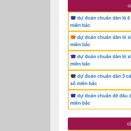
c
☎
dự đoán chuẩn dàn lô 6
miền bắc
☎
dự đoán chuẩn dàn lô x
miền bắc
☎
dự đoán chuẩn dàn lô x
miền bắc
☎
dự đoán chuẩn dàn 3 c
số miền bắc
☎
dự đoán chuẩn đề đầu 
miền bắc
c