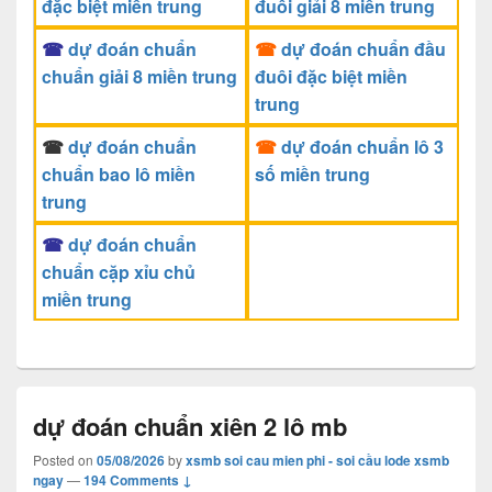
đặc biệt miền trung
đuôi giải 8 miền trung
☎
dự đoán chuẩn
☎
dự đoán chuẩn đầu
chuẩn giải 8 miền trung
đuôi đặc biệt miền
trung
☎
dự đoán chuẩn
☎
dự đoán chuẩn lô 3
chuẩn bao lô miền
số miền trung
trung
☎
dự đoán chuẩn
chuẩn cặp xỉu chủ
miền trung
dự đoán chuẩn xiên 2 lô mb
Posted on
05/08/2026
by
xsmb soi cau mien phi - soi cầu lode xsmb
ngay
—
194 Comments ↓