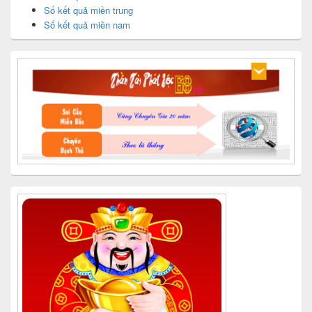
Số kết quả miền trung
Số kết quả miền nam