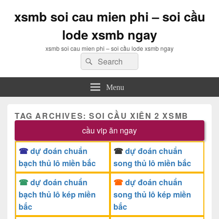
xsmb soi cau mien phi – soi cầu
lode xsmb ngay
xsmb soi cau mien phi – soi cầu lode xsmb ngay
Search
Search
for:
Menu
TAG ARCHIVES:
SOI CẦU XIÊN 2 XSMB
cầu vip ăn ngay
☎
dự đoán chuẩn
☎
dự đoán chuẩn
bạch thủ lô miền bắc
song thủ lô miền bắc
☎
dự đoán chuẩn
☎
dự đoán chuẩn
bạch thủ lô kép miền
song thủ lô kép miền
bắc
bắc