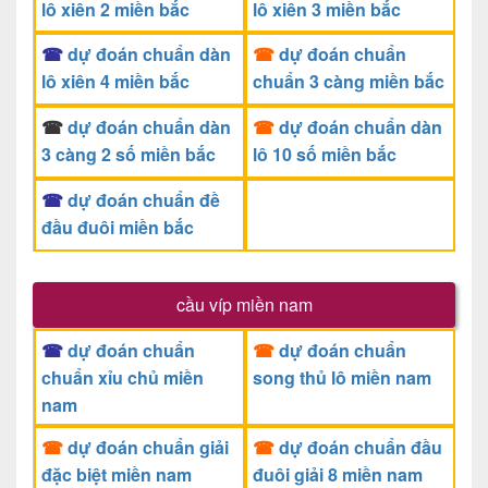
lô xiên 2 miền bắc
lô xiên 3 miền bắc
☎
dự đoán chuẩn dàn
☎
dự đoán chuẩn
lô xiên 4 miền bắc
chuẩn 3 càng miền bắc
☎
dự đoán chuẩn dàn
☎
dự đoán chuẩn dàn
3 càng 2 số miền bắc
lô 10 số miền bắc
☎
dự đoán chuẩn đề
đầu đuôi miền bắc
cầu víp miền nam
☎
dự đoán chuẩn
☎
dự đoán chuẩn
chuẩn xỉu chủ miền
song thủ lô miền nam
nam
☎
dự đoán chuẩn giải
☎
dự đoán chuẩn đầu
đặc biệt miền nam
đuôi giải 8 miền nam