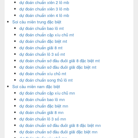
dự đoán chuẩn xiên 2 lô mb
dự đoán chuẩn xiên 3 lô mb
dự đoán chuẩn xiên 4 lô mb
Soi cầu miền trung đặc biệt
dự đoán chuẩn bao lô mt
dự đoán chuẩn cặp xíu chủ mt
dự đoán chuẩn đặc biệt mt
dự đoán chuẩn giải 8 mt
dự đoán chuẩn lô 3 số mt
dự đoán chuẩn sớ đầu đuôi giải 8 đặc biệt mt
dự đoán chuẩn sớ đầu đuôi giải đặc biệt mt
dự đoán chuẩn xíu chủ mt
dự đoán chuẩn song thủ lô mt
Soi cầu miền nam đặc biệt
dự đoán chuẩn cặp xíu chủ mn
dự đoán chuẩn bao lô mn
dự đoán chuẩn đặc biệt mn
dự đoán chuẩn giải 8 mn
dự đoán chuẩn lô 3 số mn
dự đoán chuẩn sớ đầu đuôi giải 8 đặc biệt mn
dự đoán chuẩn sớ đầu đuôi giải đặc biệt mn