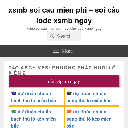
xsmb soi cau mien phi – soi cầu
lode xsmb ngay
xsmb soi cau mien phi – soi cầu lode xsmb ngay
Search
Search
for:
Menu
TAG ARCHIVES:
PHƯƠNG PHÁP NUÔI LÔ
XIÊN 2
cầu vip ăn ngay
☎
dự đoán chuẩn
☎
dự đoán chuẩn
bạch thủ lô miền bắc
song thủ lô miền bắc
☎
dự đoán chuẩn
☎
dự đoán chuẩn
bạch thủ lô kép miền
song thủ lô kép miền
bắc
bắc