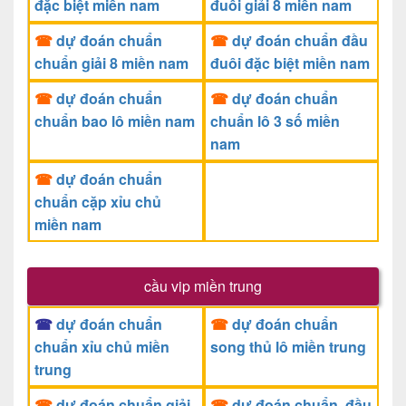
đặc biệt miền nam
đuôi giải 8 miền nam
☎
dự đoán chuẩn
☎
dự đoán chuẩn đầu
chuẩn giải 8 miền nam
đuôi đặc biệt miền nam
☎
dự đoán chuẩn
☎
dự đoán chuẩn
chuẩn bao lô miền nam
chuẩn lô 3 số miền
nam
☎
dự đoán chuẩn
chuẩn cặp xỉu chủ
miền nam
cầu vip miền trung
☎
dự đoán chuẩn
☎
dự đoán chuẩn
chuẩn xỉu chủ miền
song thủ lô miền trung
trung
☎
dự đoán chuẩn giải
☎
dự đoán chuẩn đầu