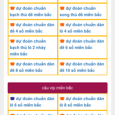
☎
dự đoán chuẩn
☎
dự đoán chuẩn
bạch thủ đề miền bắc
song thủ đề miền bắc
☎
dự đoán chuẩn dàn
☎
dự đoán chuẩn dàn
đề 4 số miền bắc
lô 4 số miền bắc
☎
dự đoán chuẩn
☎
dự đoán chuẩn dàn
bạch thủ lô 2 nháy
đề 6 số miền bắc
miền bắc
☎
dự đoán chuẩn dàn
☎
dự đoán chuẩn dàn
đề 8 số miền bắc
đề 10 số miền bắc
cầu vip miền bắc
☎
dự đoán chuẩn dàn
☎
dự đoán chuẩn dàn
lô 6 số miền bắc
lô 8 số miền bắc