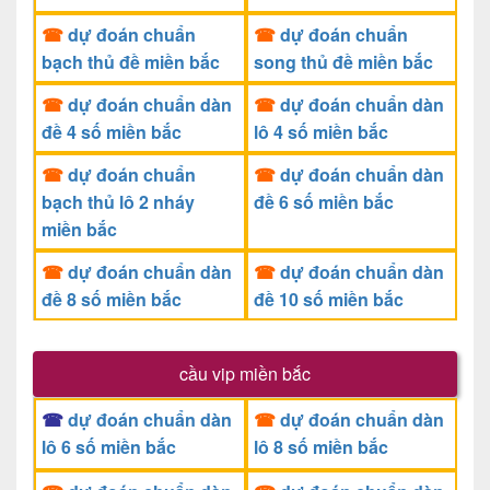
☎
dự đoán chuẩn
☎
dự đoán chuẩn
bạch thủ đề miền bắc
song thủ đề miền bắc
☎
dự đoán chuẩn dàn
☎
dự đoán chuẩn dàn
đề 4 số miền bắc
lô 4 số miền bắc
☎
dự đoán chuẩn
☎
dự đoán chuẩn dàn
bạch thủ lô 2 nháy
đề 6 số miền bắc
miền bắc
☎
dự đoán chuẩn dàn
☎
dự đoán chuẩn dàn
đề 8 số miền bắc
đề 10 số miền bắc
cầu vip miền bắc
☎
dự đoán chuẩn dàn
☎
dự đoán chuẩn dàn
lô 6 số miền bắc
lô 8 số miền bắc