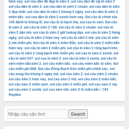
hôm nay
,
soi cầu dàn đề đẹp lô xiên 2
,
soi cầu dàn đề vip lô xiên 2
soi cầu dàn lô xiên 2
,
soi cầu dàn lô xiên 2 chuẩn
,
soi cầu dàn lô xiên
2 đẹp nhất
,
soi cầu dàn lô xiên 2 khung 3 ngày
,
soi cầu dàn lô xiên 2
miền bắc
,
soi cau dàn lô xiên 2 xsmb hom nay
,
Soi cầu lô chính xác
100 đánh lô không lỗ
,
soi cầu lô tô bạch thủ
,
soi cau lo xien
,
Soi cầu
lô xiên 2
,
soi cầu lô xiên 2 188
,
soi cầu lô xiên 2 chuẩn
,
soi cầu lô
xiên 2 dàn mb
,
soi cầu lô xiên 2 giờ hoàng đạo
,
soi cầu lô xiên 2 hàng
ngày
,
soi cầu lô xiên 2 hôm nay
,
soi cầu lô xiên 2 mb
,
soi cầu lô xiên
2 mb miễn phí
,
Soi cầu lô xiên 2 miền Bắc
,
soi cầu lô xiên 2 miền bắc
hôm nay
,
soi cầu lô xiên 2 miễn phí
,
soi cầu lô xiên 2 rồng bạch kim
,
soi cầu lô xiên 2 rồng bạch kim miễn phí
,
soi cau lo xien 2 xsmb
,
soi
cầu lô xiên 247
,
soi cau lo xien 3
,
soi cầu lô xiên 3 xsmb
,
soi cầu lô
xiên miền bắcxiên 2
,
soi cầu miền bắc
,
soi cầu miền bắc lô xiên
,
Soi
cầu miễn phí 888
,
Soi cầu Rồng Bạch Kim miễn phí chính xác
,
soi
cầu song thủ khung 3 ngày mb
,
soi cầu xiên 2
,
soi cầu xiên 2 chuẩn
,
soi cầu xiên 2 hôm nay
,
soi cau xien 2 mb
,
soi cầu xiên 2 miền bắc
,
soi cầu xiên 2 miền nam
,
soi cầu xiên 2 miễn phí
,
soi cau xien 2 vip
,
soi cầu xiên 2 xsmb
,
soi cau xien mb
,
xiên 2 lô miền bắc
|
194
Replies
Primary
Search
Sidebar
Widget
Area