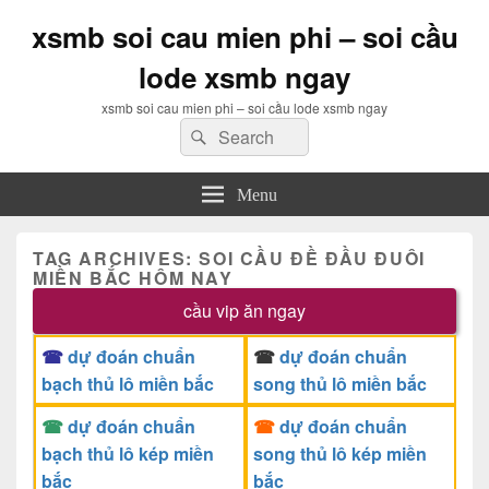
xsmb soi cau mien phi – soi cầu
lode xsmb ngay
xsmb soi cau mien phi – soi cầu lode xsmb ngay
Search
Search
for:
Menu
TAG ARCHIVES:
SOI CẦU ĐỀ ĐẦU ĐUÔI
MIỀN BẮC HÔM NAY
cầu vip ăn ngay
☎
dự đoán chuẩn
☎
dự đoán chuẩn
bạch thủ lô miền bắc
song thủ lô miền bắc
☎
dự đoán chuẩn
☎
dự đoán chuẩn
bạch thủ lô kép miền
song thủ lô kép miền
bắc
bắc