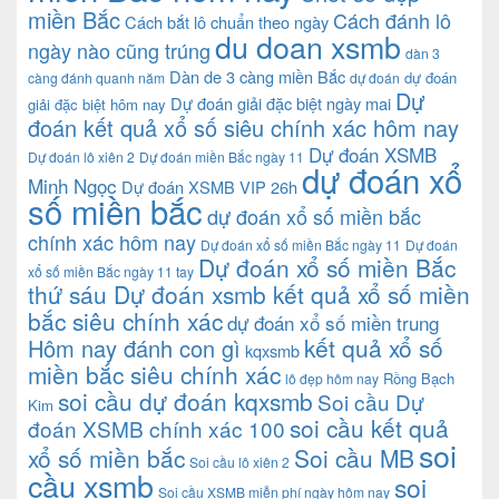
miền Bắc
Cách đánh lô
Cách bắt lô chuẩn theo ngày
du doan xsmb
ngày nào cũng trúng
dàn 3
Dàn de 3 càng miền Bắc
dự đoán
càng đánh quanh năm
dự đoán
Dự
Dự đoán giải đặc biệt ngày mai
giải đặc biệt hôm nay
đoán kết quả xổ số siêu chính xác hôm nay
Dự đoán XSMB
Dự đoán lô xiên 2
Dự đoán miền Bắc ngày 11
dự đoán xổ
Minh Ngọc
Dự đoán XSMB VIP 26h
số miền bắc
dự đoán xổ số miền bắc
chính xác hôm nay
Dự đoán xổ số miền Bắc ngày 11
Dự đoán
Dự đoán xổ số miền Bắc
xổ số miền Bắc ngày 11 tay
thứ sáu Dự đoán xsmb kết quả xổ số miền
bắc siêu chính xác
dự đoán xổ số miền trung
kết quả xổ số
Hôm nay đánh con gì
kqxsmb
miền bắc siêu chính xác
Rồng Bạch
lô đẹp hôm nay
soi cầu dự đoán kqxsmb
Soi cầu Dự
Kim
soi cầu kết quả
đoán XSMB chính xác 100
soi
xổ số miền bắc
Soi cầu MB
Soi cầu lô xiên 2
cầu xsmb
soi
Soi cầu XSMB miễn phí ngày hôm nay