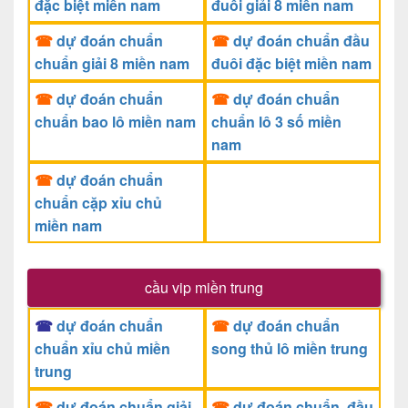
đặc biệt miền nam
đuôi giải 8 miền nam
☎
dự đoán chuẩn
☎
dự đoán chuẩn đầu
chuẩn giải 8 miền nam
đuôi đặc biệt miền nam
☎
dự đoán chuẩn
☎
dự đoán chuẩn
chuẩn bao lô miền nam
chuẩn lô 3 số miền
nam
☎
dự đoán chuẩn
chuẩn cặp xỉu chủ
miền nam
cầu vip miền trung
☎
dự đoán chuẩn
☎
dự đoán chuẩn
chuẩn xỉu chủ miền
song thủ lô miền trung
trung
☎
dự đoán chuẩn giải
☎
dự đoán chuẩn đầu