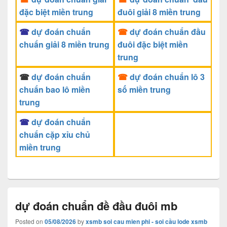
đặc biệt miền trung
đuôi giải 8 miền trung
☎
dự đoán chuẩn
☎
dự đoán chuẩn đầu
chuẩn giải 8 miền trung
đuôi đặc biệt miền
trung
☎
dự đoán chuẩn
☎
dự đoán chuẩn lô 3
chuẩn bao lô miền
số miền trung
trung
☎
dự đoán chuẩn
chuẩn cặp xỉu chủ
miền trung
dự đoán chuẩn đề đầu đuôi mb
Posted on
05/08/2026
by
xsmb soi cau mien phi - soi cầu lode xsmb