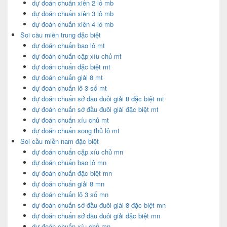
dự đoán chuẩn xiên 2 lô mb
dự đoán chuẩn xiên 3 lô mb
dự đoán chuẩn xiên 4 lô mb
Soi cầu miền trung đặc biệt
dự đoán chuẩn bao lô mt
dự đoán chuẩn cặp xíu chủ mt
dự đoán chuẩn đặc biệt mt
dự đoán chuẩn giải 8 mt
dự đoán chuẩn lô 3 số mt
dự đoán chuẩn sớ đầu đuôi giải 8 đặc biệt mt
dự đoán chuẩn sớ đầu đuôi giải đặc biệt mt
dự đoán chuẩn xíu chủ mt
dự đoán chuẩn song thủ lô mt
Soi cầu miền nam đặc biệt
dự đoán chuẩn cặp xíu chủ mn
dự đoán chuẩn bao lô mn
dự đoán chuẩn đặc biệt mn
dự đoán chuẩn giải 8 mn
dự đoán chuẩn lô 3 số mn
dự đoán chuẩn sớ đầu đuôi giải 8 đặc biệt mn
dự đoán chuẩn sớ đầu đuôi giải đặc biệt mn
dự đoán chuẩn xíu chủ mn