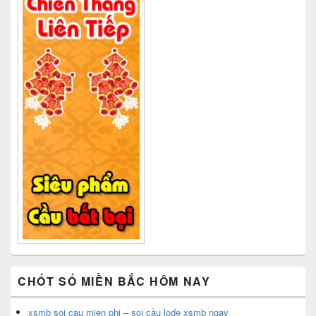
CHỐT SỐ MIỀN BẮC HÔM NAY
xsmb soi cau mien phi – soi cầu lode xsmb ngay