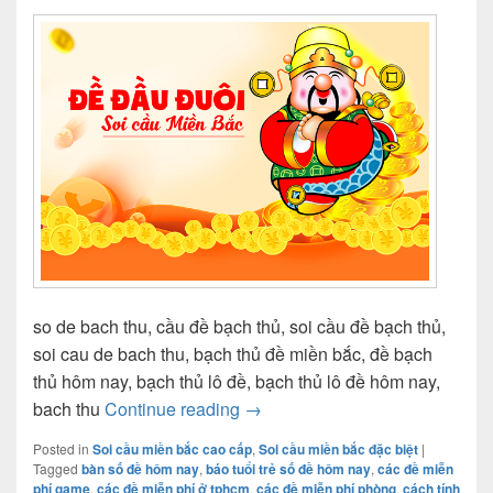
so de bach thu, cầu đề bạch thủ, soi cầu đề bạch thủ,
soi cau de bach thu, bạch thủ đề miền bắc, đề bạch
thủ hôm nay, bạch thủ lô đề, bạch thủ lô đề hôm nay,
dự đoán chuẩn đề đầu đuôi mb
bach thu
Continue reading
→
Posted in
Soi cầu miền bắc cao cấp
,
Soi cầu miền bắc đặc biệt
|
Tagged
bàn số đề hôm nay
,
báo tuổi trẻ số đề hôm nay
,
các đề miễn
phí game
,
các đề miễn phí ở tphcm
,
các đề miễn phí phòng
,
cách tính