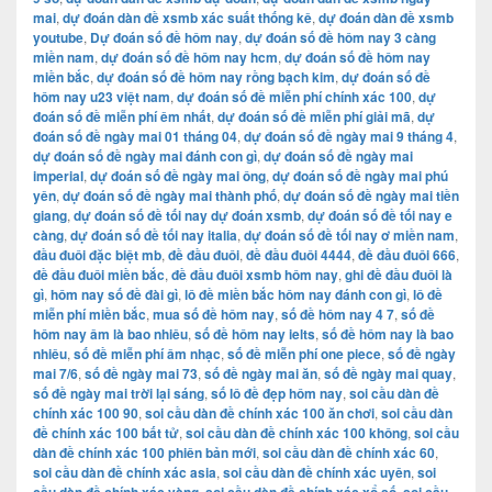
mai
,
dự đoán dàn đề xsmb xác suất thống kê
,
dự đoán dàn đề xsmb
youtube
,
Dự đoán số đề hôm nay
,
dự đoán số đề hôm nay 3 càng
miền nam
,
dự đoán số đề hôm nay hcm
,
dự đoán số đề hôm nay
miền bắc
,
dự đoán số đề hôm nay rồng bạch kim
,
dự đoán số đề
hôm nay u23 việt nam
,
dự đoán số đề miễn phí chính xác 100
,
dự
đoán số đề miễn phí êm nhất
,
dự đoán số đề miễn phí giải mã
,
dự
đoán số đề ngày mai 01 tháng 04
,
dự đoán số đề ngày mai 9 tháng 4
,
dự đoán số đề ngày mai đánh con gì
,
dự đoán số đề ngày mai
imperial
,
dự đoán số đề ngày mai ông
,
dự đoán số đề ngày mai phú
yên
,
dự đoán số đề ngày mai thành phố
,
dự đoán số đề ngày mai tiền
giang
,
dự đoán số đề tối nay dự đoán xsmb
,
dự đoán số đề tối nay e
càng
,
dự đoán số đề tối nay italia
,
dự đoán số đề tối nay ơ miền nam
,
đầu đuôi đặc biệt mb
,
đề đầu đuôi
,
đề đầu đuôi 4444
,
đề đầu đuôi 666
,
đề đầu đuôi miền bắc
,
đề đầu đuôi xsmb hôm nay
,
ghi đề đầu đuôi là
gì
,
hôm nay số đề đài gì
,
lô đề miền bắc hôm nay đánh con gì
,
lô đề
miễn phí miền bắc
,
mua số đề hôm nay
,
số đề hôm nay 4 7
,
số đề
hôm nay âm là bao nhiêu
,
số đề hôm nay ielts
,
số đề hôm nay là bao
nhiêu
,
số đề miễn phí âm nhạc
,
số đề miễn phí one piece
,
số đề ngày
mai 7/6
,
số đề ngày mai 73
,
số đề ngày mai ăn
,
số đề ngày mai quay
,
số đề ngày mai trời lại sáng
,
số lô đề đẹp hôm nay
,
soi cầu dàn đề
chính xác 100 90
,
soi cầu dàn đề chính xác 100 ăn chơi
,
soi cầu dàn
đề chính xác 100 bất tử
,
soi cầu dàn đề chính xác 100 không
,
soi cầu
dàn đề chính xác 100 phiên bản mới
,
soi cầu dàn đề chính xác 60
,
soi cầu dàn đề chính xác asia
,
soi cầu dàn đề chính xác uyên
,
soi
,
,