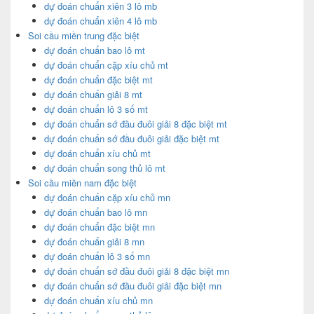
dự đoán chuẩn xiên 3 lô mb
dự đoán chuẩn xiên 4 lô mb
Soi cầu miền trung đặc biệt
dự đoán chuẩn bao lô mt
dự đoán chuẩn cặp xíu chủ mt
dự đoán chuẩn đặc biệt mt
dự đoán chuẩn giải 8 mt
dự đoán chuẩn lô 3 số mt
dự đoán chuẩn sớ đầu đuôi giải 8 đặc biệt mt
dự đoán chuẩn sớ đầu đuôi giải đặc biệt mt
dự đoán chuẩn xíu chủ mt
dự đoán chuẩn song thủ lô mt
Soi cầu miền nam đặc biệt
dự đoán chuẩn cặp xíu chủ mn
dự đoán chuẩn bao lô mn
dự đoán chuẩn đặc biệt mn
dự đoán chuẩn giải 8 mn
dự đoán chuẩn lô 3 số mn
dự đoán chuẩn sớ đầu đuôi giải 8 đặc biệt mn
dự đoán chuẩn sớ đầu đuôi giải đặc biệt mn
dự đoán chuẩn xíu chủ mn