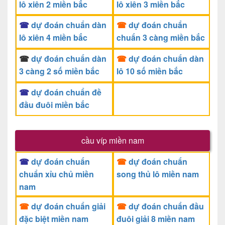
lô xiên 2 miền bắc
lô xiên 3 miền bắc
☎
dự đoán chuẩn dàn
☎
dự đoán chuẩn
lô xiên 4 miền bắc
chuẩn 3 càng miền bắc
☎
dự đoán chuẩn dàn
☎
dự đoán chuẩn dàn
3 càng 2 số miền bắc
lô 10 số miền bắc
☎
dự đoán chuẩn đề
đầu đuôi miền bắc
cầu víp miền nam
☎
dự đoán chuẩn
☎
dự đoán chuẩn
chuẩn xỉu chủ miền
song thủ lô miền nam
nam
☎
dự đoán chuẩn giải
☎
dự đoán chuẩn đầu
đặc biệt miền nam
đuôi giải 8 miền nam