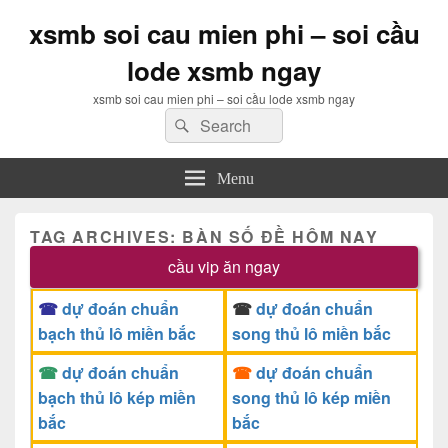
xsmb soi cau mien phi – soi cầu
lode xsmb ngay
xsmb soi cau mien phi – soi cầu lode xsmb ngay
Search
Search
for:
Menu
TAG ARCHIVES:
BÀN SỐ ĐỀ HÔM NAY
cầu vip ăn ngay
☎
dự đoán chuẩn
☎
dự đoán chuẩn
bạch thủ lô miền bắc
song thủ lô miền bắc
☎
dự đoán chuẩn
☎
dự đoán chuẩn
bạch thủ lô kép miền
song thủ lô kép miền
bắc
bắc