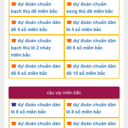
☎
dự đoán chuẩn
☎
dự đoán chuẩn
bạch thủ đề miền bắc
song thủ đề miền bắc
☎
dự đoán chuẩn dàn
☎
dự đoán chuẩn dàn
đề 4 số miền bắc
lô 4 số miền bắc
☎
dự đoán chuẩn
☎
dự đoán chuẩn dàn
bạch thủ lô 2 nháy
đề 6 số miền bắc
miền bắc
☎
dự đoán chuẩn dàn
☎
dự đoán chuẩn dàn
đề 8 số miền bắc
đề 10 số miền bắc
cầu vip miền bắc
☎
dự đoán chuẩn dàn
☎
dự đoán chuẩn dàn
lô 6 số miền bắc
lô 8 số miền bắc
☎
dự đoán chuẩn dàn
☎
dự đoán chuẩn dàn