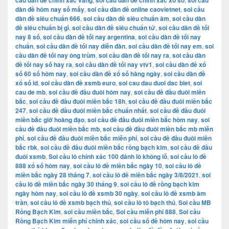
cầu dàn đề chính xác vàng
soi cầu dàn đề chính xác xổ số
soi cầu
dàn đề hôm nay số mấy
,
soi cầu dàn đề online caovietnet
,
soi cầu
dàn đề siêu chuẩn 666
,
soi cầu dàn đề siêu chuẩn âm
,
soi cầu dàn
đề siêu chuẩn bị gì
,
soi cầu dàn đề siêu chuẩn tử
,
soi cầu dàn đề tối
nay 8 số
,
soi cầu dàn đề tối nay argentina
,
soi cầu dàn đề tối nay
chuẩn
,
soi cầu dàn đề tối nay diễn đàn
,
soi cầu dàn đề tối nay em
,
soi
cầu dàn đề tối nay ông trùm
,
soi cầu dàn đề tối nay ra
,
soi cầu dàn
đề tối nay số hay ra
,
soi cầu dàn đề tối nay vtv1
,
soi cầu dàn đề xổ
số 60 số hôm nay
,
soi cầu dàn đề xổ số hàng ngày
,
soi cầu dàn đề
xổ số id
,
soi cầu dàn đề xsmb euro
,
soi cau dau duoi dac biet
,
soi
cau de mb
,
soi cầu đề đầu đuôi hôm nay
,
soi cầu đề đầu đuôi miền
bắc
,
soi cầu đề đầu đuôi miền bắc 18h
,
soi cầu đề đầu đuôi miền bắc
247
,
soi cầu đề đầu đuôi miền bắc chuẩn nhất
,
soi cầu đề đầu đuôi
miền bắc giờ hoàng đạo
,
soi cầu đề đầu đuôi miền bắc hôm nay
,
soi
cầu đề đầu đuôi miền bắc mb
,
soi cầu đề đầu đuôi miền bắc mb miễn
phí
,
soi cầu đề đầu đuôi miền bắc miễn phí
,
soi cầu đề đầu đuôi miền
bắc rbk
,
soi cầu đề đầu đuôi miền bắc rồng bạch kim
,
soi cầu đề đầu
đuôi xsmb
,
Soi cầu lô chính xác 100 đánh lô không lỗ
,
soi cầu lô đề
888 xổ số hôm nay
,
soi cầu lô đề miền bắc ngày 10
,
soi cầu lô đề
miền bắc ngày 28 tháng 7
,
soi cầu lô đề miền bắc ngày 3/8/2021
,
soi
cầu lô đề miền bắc ngày 30 tháng 9
,
soi cầu lô đề rồng bạch kim
ngày hôm nay
,
soi cầu lô đề xsmb 30 ngày
,
soi cầu lô đề xsmb âm
trần
,
soi cầu lô đề xsmb bạch thủ
,
soi cầu lô tô bạch thủ
,
Soi cầu MB
Rồng Bạch Kim
,
soi cầu miền bắc
,
Soi cầu miễn phí 888
,
Soi cầu
Rồng Bạch Kim miễn phí chính xác
,
soi cầu số đề hôm nay
,
soi cầu