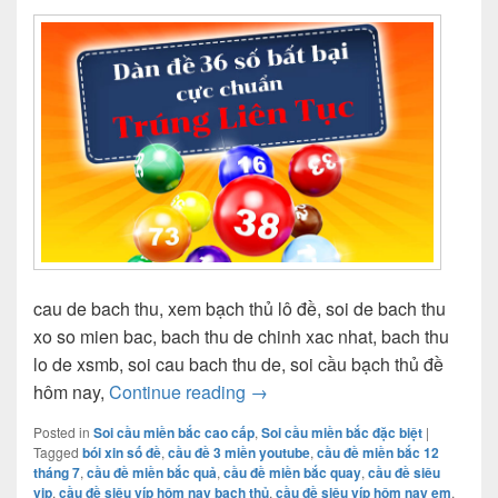
cau de bach thu, xem bạch thủ lô đề, soi de bach thu
xo so mien bac, bach thu de chinh xac nhat, bach thu
lo de xsmb, soi cau bach thu de, soi cầu bạch thủ đề
dự đoán chuẩn đề song thủ mb
hôm nay,
Continue reading
→
Posted in
Soi cầu miền bắc cao cấp
,
Soi cầu miền bắc đặc biệt
|
Tagged
bói xin số đề
,
cầu đề 3 miền youtube
,
cầu đề miền bắc 12
tháng 7
,
cầu đề miền bắc quả
,
cầu đề miền bắc quay
,
cầu đề siêu
vip
,
cầu đề siêu víp hôm nay bạch thủ
,
cầu đề siêu víp hôm nay em
,