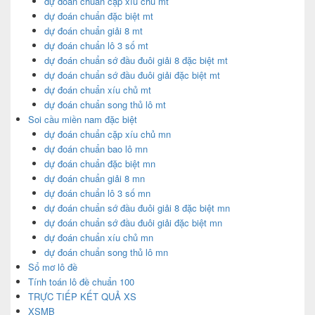
dự đoán chuẩn cặp xíu chủ mt
dự đoán chuẩn đặc biệt mt
dự đoán chuẩn giải 8 mt
dự đoán chuẩn lô 3 số mt
dự đoán chuẩn sớ đầu đuôi giải 8 đặc biệt mt
dự đoán chuẩn sớ đầu đuôi giải đặc biệt mt
dự đoán chuẩn xíu chủ mt
dự đoán chuẩn song thủ lô mt
Soi cầu miền nam đặc biệt
dự đoán chuẩn cặp xíu chủ mn
dự đoán chuẩn bao lô mn
dự đoán chuẩn đặc biệt mn
dự đoán chuẩn giải 8 mn
dự đoán chuẩn lô 3 số mn
dự đoán chuẩn sớ đầu đuôi giải 8 đặc biệt mn
dự đoán chuẩn sớ đầu đuôi giải đặc biệt mn
dự đoán chuẩn xíu chủ mn
dự đoán chuẩn song thủ lô mn
Sổ mơ lô đề
Tính toán lô đề chuẩn 100
TRỰC TIẾP KẾT QUẢ XS
XSMB