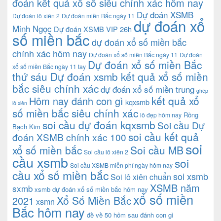
đoán kết quả xổ số siêu chính xác hôm nay
Dự đoán XSMB
Dự đoán lô xiên 2
Dự đoán miền Bắc ngày 11
dự đoán xổ
Minh Ngọc
Dự đoán XSMB VIP 26h
số miền bắc
dự đoán xổ số miền bắc
chính xác hôm nay
Dự đoán xổ số miền Bắc ngày 11
Dự đoán
Dự đoán xổ số miền Bắc
xổ số miền Bắc ngày 11 tay
thứ sáu Dự đoán xsmb kết quả xổ số miền
bắc siêu chính xác
dự đoán xổ số miền trung
ghép
kết quả xổ
Hôm nay đánh con gì
kqxsmb
lô xiên
số miền bắc siêu chính xác
Rồng
lô đẹp hôm nay
soi cầu dự đoán kqxsmb
Soi cầu Dự
Bạch Kim
soi cầu kết quả
đoán XSMB chính xác 100
soi
xổ số miền bắc
Soi cầu MB
Soi cầu lô xiên 2
cầu xsmb
soi
Soi cầu XSMB miễn phí ngày hôm nay
cầu xổ số miền bắc
soi xsmb
Soi lô xiên chuẩn
XSMB năm
sxmb
xsmb dự đoán xổ số miền bắc hôm nay
xổ số miền
Xổ Số Miền Bắc
2021
xsmn
Bắc hôm nay
đề về 50 hôm sau đánh con gì