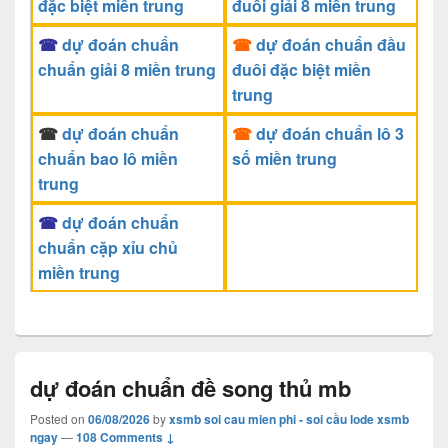
đặc biệt miền trung
đuôi giải 8 miền trung
☎
dự đoán chuẩn
☎
dự đoán chuẩn đầu
chuẩn giải 8 miền trung
đuôi đặc biệt miền
trung
☎
dự đoán chuẩn
☎
dự đoán chuẩn lô 3
chuẩn bao lô miền
số miền trung
trung
☎
dự đoán chuẩn
chuẩn cặp xỉu chủ
miền trung
dự đoán chuẩn đề song thủ mb
Posted on
06/08/2026
by
xsmb soi cau mien phi - soi cầu lode xsmb
ngay
—
108 Comments ↓