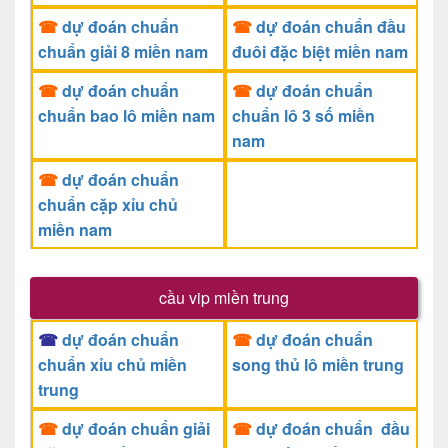
☎
dự đoán chuẩn
☎
dự đoán chuẩn đầu
chuẩn giải 8 miền nam
đuôi đặc biệt miền nam
☎
dự đoán chuẩn
☎
dự đoán chuẩn
chuẩn bao lô miền nam
chuẩn lô 3 số miền
nam
☎
dự đoán chuẩn
chuẩn cặp xỉu chủ
miền nam
cầu vip miền trung
☎
dự đoán chuẩn
☎
dự đoán chuẩn
chuẩn xỉu chủ miền
song thủ lô miền trung
trung
☎
dự đoán chuẩn giải
☎
dự đoán chuẩn đầu