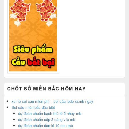
CHỐT SỐ MIỀN BẮC HÔM NAY
xsmb soi cau mien phi – soi cầu lode xsmb ngay
Soi cầu miền bắc đặc biệt
dự đoán chuẩn bạch thủ lô 2 nháy mb
dự đoán chuẩn cặp 3 càng víp mb
dự đoán chuẩn dàn lô 10 con mb