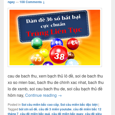
ngay
—
108 Comments ↓
cau de bach thu, xem bạch thủ lô đề, soi de bach thu
xo so mien bac, bach thu de chinh xac nhat, bach thu
lo de xsmb, soi cau bach thu de, soi cầu bạch thủ đề
dự đoán chuẩn đề song thủ mb
hôm nay,
Continue reading
→
Posted in
Soi cầu miền bắc cao cấp
,
Soi cầu miền bắc đặc biệt
|
Tagged
bói xin số đề
,
cầu đề 3 miền youtube
,
cầu đề miền bắc 12
tháng 7
,
cầu đề miền bắc quả
,
cầu đề miền bắc quay
,
cầu đề siêu