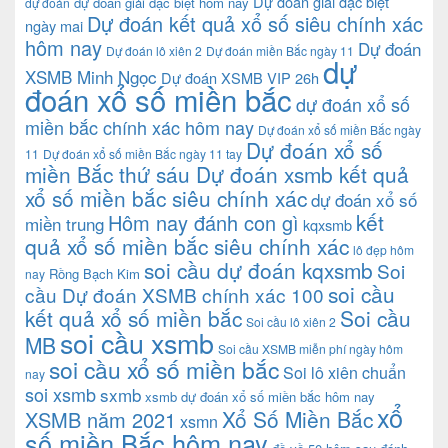
Dự đoán giải đặc biệt
dự đoán giải đặc biệt hôm nay
dự đoán
Dự đoán kết quả xổ số siêu chính xác
ngày mai
hôm nay
Dự đoán
Dự đoán lô xiên 2
Dự đoán miền Bắc ngày 11
dự
XSMB Minh Ngọc
Dự đoán XSMB VIP 26h
đoán xổ số miền bắc
dự đoán xổ số
miền bắc chính xác hôm nay
Dự đoán xổ số miền Bắc ngày
Dự đoán xổ số
11
Dự đoán xổ số miền Bắc ngày 11 tay
miền Bắc thứ sáu Dự đoán xsmb kết quả
xổ số miền bắc siêu chính xác
dự đoán xổ số
kết
Hôm nay đánh con gì
miền trung
kqxsmb
quả xổ số miền bắc siêu chính xác
lô đẹp hôm
soi cầu dự đoán kqxsmb
Soi
Rồng Bạch Kim
nay
soi cầu
cầu Dự đoán XSMB chính xác 100
kết quả xổ số miền bắc
Soi cầu
Soi cầu lô xiên 2
soi cầu xsmb
MB
Soi cầu XSMB miễn phí ngày hôm
soi cầu xổ số miền bắc
Soi lô xiên chuẩn
nay
soi xsmb
sxmb
xsmb dự đoán xổ số miền bắc hôm nay
xổ
Xổ Số Miền Bắc
XSMB năm 2021
xsmn
số miền Bắc hôm nay