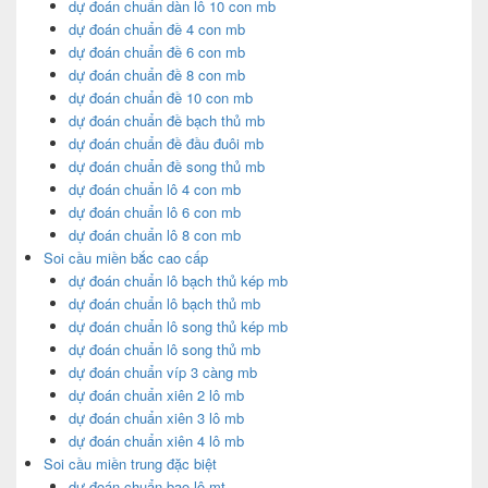
dự đoán chuẩn dàn lô 10 con mb
dự đoán chuẩn đề 4 con mb
dự đoán chuẩn đề 6 con mb
dự đoán chuẩn đề 8 con mb
dự đoán chuẩn đề 10 con mb
dự đoán chuẩn đề bạch thủ mb
dự đoán chuẩn đề đầu đuôi mb
dự đoán chuẩn đề song thủ mb
dự đoán chuẩn lô 4 con mb
dự đoán chuẩn lô 6 con mb
dự đoán chuẩn lô 8 con mb
Soi cầu miền bắc cao cấp
dự đoán chuẩn lô bạch thủ kép mb
dự đoán chuẩn lô bạch thủ mb
dự đoán chuẩn lô song thủ kép mb
dự đoán chuẩn lô song thủ mb
dự đoán chuẩn víp 3 càng mb
dự đoán chuẩn xiên 2 lô mb
dự đoán chuẩn xiên 3 lô mb
dự đoán chuẩn xiên 4 lô mb
Soi cầu miền trung đặc biệt
dự đoán chuẩn bao lô mt