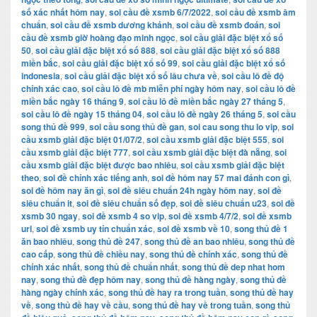
số xác nhất hôm nay
,
soi cầu đề xsmb 6/7/2022
,
soi cầu đề xsmb âm
chuẩn
,
soi cầu đề xsmb dương khánh
,
soi cầu đề xsmb đoán
,
soi
cầu đề xsmb giờ hoàng đạo minh ngọc
,
soi cầu giải đặc biệt xổ số
50
,
soi cầu giải đặc biệt xổ số 888
,
soi cầu giải đặc biệt xổ số 888
miền bắc
,
soi cầu giải đặc biệt xổ số 99
,
soi cầu giải đặc biệt xổ số
indonesia
,
soi cầu giải đặc biệt xổ số lâu chưa về
,
soi cầu lô đề độ
chính xác cao
,
soi cầu lô đề mb miễn phí ngày hôm nay
,
soi cầu lô đề
miền bắc ngày 16 tháng 9
,
soi cầu lô đề miền bắc ngày 27 tháng 5
,
soi cầu lô đề ngày 15 tháng 04
,
soi cầu lô đề ngày 26 tháng 5
,
soi cầu
song thủ đề 999
,
soi cầu song thủ đề gan
,
soi cau song thu lo vip
,
soi
cầu xsmb giải đặc biệt 01/07/2
,
soi cầu xsmb giải đặc biệt 555
,
soi
cầu xsmb giải đặc biệt 777
,
soi cầu xsmb giải đặc biệt đà nẵng
,
soi
cầu xsmb giải đặc biệt được bao nhiêu
,
soi cầu xsmb giải đặc biệt
theo
,
soi đề chính xác tiếng anh
,
soi đề hôm nay 57 mai đánh con gì
,
soi đề hôm nay ăn gì
,
soi đề siêu chuẩn 24h ngày hôm nay
,
soi đề
siêu chuẩn it
,
soi đề siêu chuẩn số đẹp
,
soi đề siêu chuẩn u23
,
soi đề
xsmb 30 ngay
,
soi đề xsmb 4 so vip
,
soi đề xsmb 4/7/2
,
soi đề xsmb
url
,
soi đề xsmb uy tín chuẩn xác
,
soi đề xsmb về 10
,
song thủ đề 1
ăn bao nhiêu
,
song thủ đề 247
,
song thủ đề an bao nhiêu
,
song thủ đề
cao cấp
,
song thủ đề chiều nay
,
song thủ đề chính xác
,
song thủ đề
chính xác nhất
,
song thủ đề chuẩn nhất
,
song thủ đề dep nhat hom
nay
,
song thủ đề đẹp hôm nay
,
song thủ đề hàng ngày
,
song thủ đề
hàng ngày chính xác
,
song thủ đề hay ra trong tuần
,
song thủ đề hay
về
,
song thủ đề hay về cầu
,
song thủ đề hay về trong tuần
,
song thủ