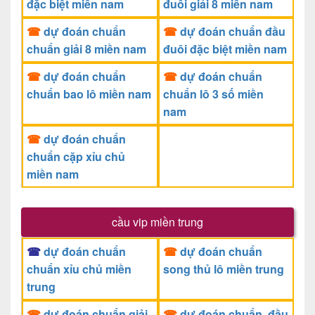
đặc biệt miền nam
đuôi giải 8 miền nam
☎
dự đoán chuẩn
☎
dự đoán chuẩn đầu
chuẩn giải 8 miền nam
đuôi đặc biệt miền nam
☎
dự đoán chuẩn
☎
dự đoán chuẩn
chuẩn bao lô miền nam
chuẩn lô 3 số miền
nam
☎
dự đoán chuẩn
chuẩn cặp xỉu chủ
miền nam
cầu vip miền trung
☎
dự đoán chuẩn
☎
dự đoán chuẩn
chuẩn xỉu chủ miền
song thủ lô miền trung
trung
☎
dự đoán chuẩn giải
☎
dự đoán chuẩn đầu