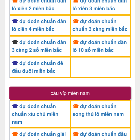
☎
dự đoán chuẩn dàn
☎
dự đoán chuẩn dàn
lô xiên 2 miền bắc
lô xiên 3 miền bắc
☎
dự đoán chuẩn dàn
☎
dự đoán chuẩn
lô xiên 4 miền bắc
chuẩn 3 càng miền bắc
☎
dự đoán chuẩn dàn
☎
dự đoán chuẩn dàn
3 càng 2 số miền bắc
lô 10 số miền bắc
☎
dự đoán chuẩn đề
đầu đuôi miền bắc
cầu víp miền nam
☎
dự đoán chuẩn
☎
dự đoán chuẩn
chuẩn xỉu chủ miền
song thủ lô miền nam
nam
☎
dự đoán chuẩn giải
☎
dự đoán chuẩn đầu