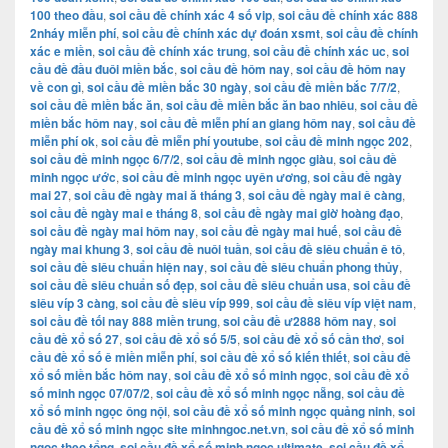
100 theo đầu
,
soi cầu đề chính xác 4 số vip
,
soi cầu đề chính xác 888
2nháy miễn phí
,
soi cầu đề chính xác dự đoán xsmt
,
soi cầu đề chính
xác e miền
,
soi cầu đề chính xác trung
,
soi cầu đề chính xác uc
,
soi
cầu đề đầu đuôi miền bắc
,
soi cầu đề hôm nay
,
soi cầu đề hôm nay
về con gì
,
soi cầu đề miền bắc 30 ngày
,
soi cầu đề miền bắc 7/7/2
,
soi cầu đề miền bắc ăn
,
soi cầu đề miền bắc ăn bao nhiêu
,
soi cầu đề
miền bắc hôm nay
,
soi cầu đề miễn phí an giang hôm nay
,
soi cầu đề
miễn phí ok
,
soi cầu đề miễn phí youtube
,
soi cầu đề minh ngọc 202
,
soi cầu đề minh ngọc 6/7/2
,
soi cầu đề minh ngọc giàu
,
soi cầu đề
minh ngọc ước
,
soi cầu đề minh ngọc uyên ương
,
soi cầu đề ngày
mai 27
,
soi cầu đề ngày mai ă tháng 3
,
soi cầu đề ngày mai ê càng
,
soi cầu đề ngày mai e tháng 8
,
soi cầu đề ngày mai giờ hoàng đạo
,
soi cầu đề ngày mai hôm nay
,
soi cầu đề ngày mai huế
,
soi cầu đề
ngày mai khung 3
,
soi cầu đề nuôi tuần
,
soi cầu đề siêu chuẩn ê tô
,
soi cầu đề siêu chuẩn hiện nay
,
soi cầu đề siêu chuẩn phong thủy
,
soi cầu đề siêu chuẩn số đẹp
,
soi cầu đề siêu chuẩn usa
,
soi cầu đề
siêu víp 3 càng
,
soi cầu đề siêu víp 999
,
soi cầu đề siêu víp việt nam
,
soi cầu đề tối nay 888 miền trung
,
soi cầu đề ư2888 hôm nay
,
soi
cầu đề xổ số 27
,
soi cầu đề xổ số 5/5
,
soi cầu đề xổ số cần thơ
,
soi
cầu đề xổ số ê miền miễn phí
,
soi cầu đề xổ số kiến thiết
,
soi cầu đề
xổ số miền bắc hôm nay
,
soi cầu đề xổ số minh ngọc
,
soi cầu đề xổ
số minh ngọc 07/07/2
,
soi cầu đề xổ số minh ngọc nẵng
,
soi cầu đề
xổ số minh ngọc ông nội
,
soi cầu đề xổ số minh ngọc quảng ninh
,
soi
cầu đề xổ số minh ngọc site minhngoc.net.vn
,
soi cầu đề xổ số minh
ngọc theo tổng
,
soi cầu đề xổ số minh ngọc ultimate
,
soi cầu đề xổ