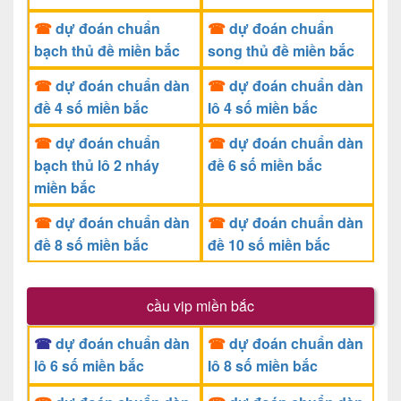
☎
dự đoán chuẩn
☎
dự đoán chuẩn
bạch thủ đề miền bắc
song thủ đề miền bắc
☎
dự đoán chuẩn dàn
☎
dự đoán chuẩn dàn
đề 4 số miền bắc
lô 4 số miền bắc
☎
dự đoán chuẩn
☎
dự đoán chuẩn dàn
bạch thủ lô 2 nháy
đề 6 số miền bắc
miền bắc
☎
dự đoán chuẩn dàn
☎
dự đoán chuẩn dàn
đề 8 số miền bắc
đề 10 số miền bắc
cầu vip miền bắc
☎
dự đoán chuẩn dàn
☎
dự đoán chuẩn dàn
lô 6 số miền bắc
lô 8 số miền bắc