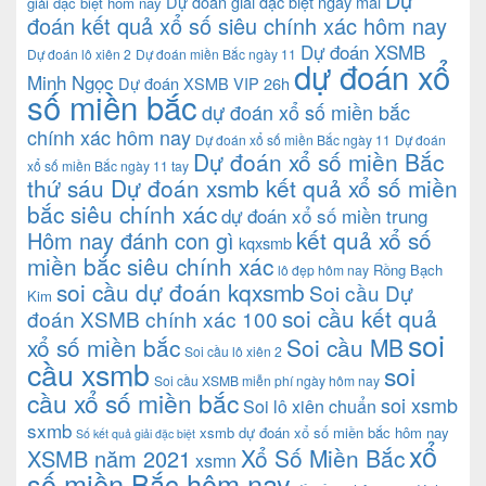
Dự đoán giải đặc biệt ngày mai
giải đặc biệt hôm nay
đoán kết quả xổ số siêu chính xác hôm nay
Dự đoán XSMB
Dự đoán lô xiên 2
Dự đoán miền Bắc ngày 11
dự đoán xổ
Minh Ngọc
Dự đoán XSMB VIP 26h
số miền bắc
dự đoán xổ số miền bắc
chính xác hôm nay
Dự đoán xổ số miền Bắc ngày 11
Dự đoán
Dự đoán xổ số miền Bắc
xổ số miền Bắc ngày 11 tay
thứ sáu Dự đoán xsmb kết quả xổ số miền
bắc siêu chính xác
dự đoán xổ số miền trung
kết quả xổ số
Hôm nay đánh con gì
kqxsmb
miền bắc siêu chính xác
Rồng Bạch
lô đẹp hôm nay
soi cầu dự đoán kqxsmb
Soi cầu Dự
Kim
soi cầu kết quả
đoán XSMB chính xác 100
soi
xổ số miền bắc
Soi cầu MB
Soi cầu lô xiên 2
cầu xsmb
soi
Soi cầu XSMB miễn phí ngày hôm nay
cầu xổ số miền bắc
soi xsmb
Soi lô xiên chuẩn
sxmb
xsmb dự đoán xổ số miền bắc hôm nay
Số kết quả giải đặc biệt
xổ
Xổ Số Miền Bắc
XSMB năm 2021
xsmn
số miền Bắc hôm nay