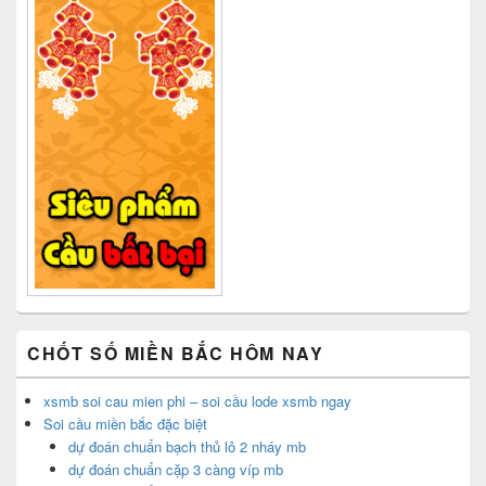
CHỐT SỐ MIỀN BẮC HÔM NAY
xsmb soi cau mien phi – soi cầu lode xsmb ngay
Soi cầu miền bắc đặc biệt
dự đoán chuẩn bạch thủ lô 2 nháy mb
dự đoán chuẩn cặp 3 càng víp mb