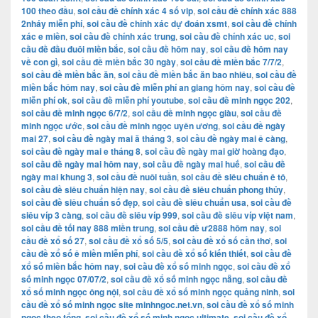
100 theo đầu
,
soi cầu đề chính xác 4 số vip
,
soi cầu đề chính xác 888
2nháy miễn phí
,
soi cầu đề chính xác dự đoán xsmt
,
soi cầu đề chính
xác e miền
,
soi cầu đề chính xác trung
,
soi cầu đề chính xác uc
,
soi
cầu đề đầu đuôi miền bắc
,
soi cầu đề hôm nay
,
soi cầu đề hôm nay
về con gì
,
soi cầu đề miền bắc 30 ngày
,
soi cầu đề miền bắc 7/7/2
,
soi cầu đề miền bắc ăn
,
soi cầu đề miền bắc ăn bao nhiêu
,
soi cầu đề
miền bắc hôm nay
,
soi cầu đề miễn phí an giang hôm nay
,
soi cầu đề
miễn phí ok
,
soi cầu đề miễn phí youtube
,
soi cầu đề minh ngọc 202
,
soi cầu đề minh ngọc 6/7/2
,
soi cầu đề minh ngọc giàu
,
soi cầu đề
minh ngọc ước
,
soi cầu đề minh ngọc uyên ương
,
soi cầu đề ngày
mai 27
,
soi cầu đề ngày mai ă tháng 3
,
soi cầu đề ngày mai ê càng
,
soi cầu đề ngày mai e tháng 8
,
soi cầu đề ngày mai giờ hoàng đạo
,
soi cầu đề ngày mai hôm nay
,
soi cầu đề ngày mai huế
,
soi cầu đề
ngày mai khung 3
,
soi cầu đề nuôi tuần
,
soi cầu đề siêu chuẩn ê tô
,
soi cầu đề siêu chuẩn hiện nay
,
soi cầu đề siêu chuẩn phong thủy
,
soi cầu đề siêu chuẩn số đẹp
,
soi cầu đề siêu chuẩn usa
,
soi cầu đề
siêu víp 3 càng
,
soi cầu đề siêu víp 999
,
soi cầu đề siêu víp việt nam
,
soi cầu đề tối nay 888 miền trung
,
soi cầu đề ư2888 hôm nay
,
soi
cầu đề xổ số 27
,
soi cầu đề xổ số 5/5
,
soi cầu đề xổ số cần thơ
,
soi
cầu đề xổ số ê miền miễn phí
,
soi cầu đề xổ số kiến thiết
,
soi cầu đề
xổ số miền bắc hôm nay
,
soi cầu đề xổ số minh ngọc
,
soi cầu đề xổ
số minh ngọc 07/07/2
,
soi cầu đề xổ số minh ngọc nẵng
,
soi cầu đề
xổ số minh ngọc ông nội
,
soi cầu đề xổ số minh ngọc quảng ninh
,
soi
cầu đề xổ số minh ngọc site minhngoc.net.vn
,
soi cầu đề xổ số minh
ngọc theo tổng
,
soi cầu đề xổ số minh ngọc ultimate
,
soi cầu đề xổ