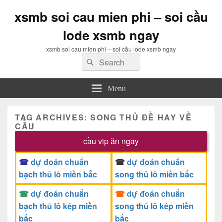
xsmb soi cau mien phi – soi cầu
lode xsmb ngay
xsmb soi cau mien phi – soi cầu lode xsmb ngay
Search
Search
for:
Menu
TAG ARCHIVES:
SONG THỦ ĐỀ HAY VỀ
CẦU
cầu vip ăn ngay
☎
dự đoán chuẩn
☎
dự đoán chuẩn
bạch thủ lô miền bắc
song thủ lô miền bắc
☎
dự đoán chuẩn
☎
dự đoán chuẩn
bạch thủ lô kép miền
song thủ lô kép miền
bắc
bắc