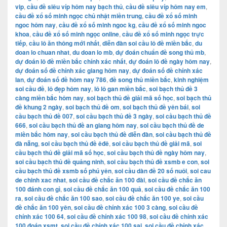
vip
,
cầu đề siêu víp hôm nay bạch thủ
,
cầu đề siêu víp hôm nay em
,
cầu đề xổ số minh ngọc chủ nhật miền trung
,
cầu đề xổ số minh
ngoc hôm nay
,
cầu đề xổ số minh ngoc kg
,
cầu đề xổ số minh ngoc
khoa
,
cầu đề xổ số minh ngọc online
,
cầu đề xổ số minh ngọc trực
tiếp
,
cầu lô ăn thông mới nhất
,
diễn đàn soi cầu lô đề miền bắc
,
du
doan lo chuan nhat
,
du doan lo mb
,
dự đoán chuẩn đề song thủ mb
,
dự đoán lô đề miền bắc chính xác nhất
,
dự đoán lô đề ngày hôm nay
,
dự đoán số đề chính xác giang hôm nay
,
dự đoán số đề chính xác
lan
,
dự đoán số đề hôm nay 786
,
đề song thủ miền bắc
,
kinh nghiệm
soi cầu đề
,
lô đẹp hôm nay
,
lô lô gan miền bắc
,
soi bạch thủ đề 3
càng miền bắc hôm nay
,
soi bạch thủ đề giải mã số học
,
soi bạch thủ
đề khung 2 ngày
,
soi bạch thủ đề om
,
soi bạch thủ đề yên bái
,
soi
cầu bạch thủ đề 007
,
soi cầu bạch thủ đề 3 ngày
,
soi cầu bạch thủ đề
666
,
soi cầu bạch thủ đề an giang hôm nay
,
soi cầu bạch thủ đề de
miền bắc hôm nay
,
soi cầu bạch thủ đề diễn đàn
,
soi cầu bạch thủ đề
đà nẵng
,
soi cầu bạch thủ đề êđê
,
soi cầu bạch thủ đề giải mã
,
soi
cầu bạch thủ đề giải mã số học
,
soi cầu bạch thủ đề ngày hôm nay
,
soi cầu bạch thủ đề quảng ninh
,
soi cầu bạch thủ đề xsmb e con
,
soi
cầu bạch thủ đề xsmb số phú yên
,
soi cầu dàn đề 20 số nuôi
,
soi cau
de chinh xac nhat
,
soi cầu đề chắc ăn 100 đài
,
soi cầu đề chắc ăn
100 đánh con gì
,
soi cầu đề chắc ăn 100 quả
,
soi cầu đề chắc ăn 100
ra
,
soi cầu đề chắc ăn 100 sao
,
soi cầu đề chắc ăn 100 ye
,
soi cầu
đề chắc ăn 100 yên
,
soi cầu đề chính xác 100 3 càng
,
soi cầu đề
chính xác 100 64
,
soi cầu đề chính xác 100 98
,
soi cầu đề chính xác
100 đoán xsmt
,
soi cầu đề chính xác 100 sai
,
soi cầu đề chính xác