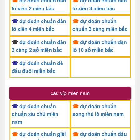
☎
dự đoán chuẩn dàn
☎
dự đoán chuẩn dàn
lô xiên 2 miền bắc
lô xiên 3 miền bắc
☎
dự đoán chuẩn dàn
☎
dự đoán chuẩn
lô xiên 4 miền bắc
chuẩn 3 càng miền bắc
☎
dự đoán chuẩn dàn
☎
dự đoán chuẩn dàn
3 càng 2 số miền bắc
lô 10 số miền bắc
☎
dự đoán chuẩn đề
đầu đuôi miền bắc
cầu víp miền nam
☎
dự đoán chuẩn
☎
dự đoán chuẩn
chuẩn xỉu chủ miền
song thủ lô miền nam
nam
☎
dự đoán chuẩn giải
☎
dự đoán chuẩn đầu