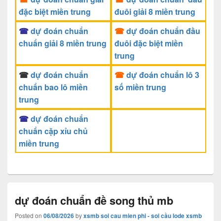
đặc biệt miền trung
đuôi giải 8 miền trung
☎
dự đoán chuẩn
☎
dự đoán chuẩn đầu
chuẩn giải 8 miền trung
đuôi đặc biệt miền
trung
☎
dự đoán chuẩn
☎
dự đoán chuẩn lô 3
chuẩn bao lô miền
số miền trung
trung
☎
dự đoán chuẩn
chuẩn cặp xỉu chủ
miền trung
dự đoán chuẩn đề song thủ mb
Posted on
06/08/2026
by
xsmb soi cau mien phi - soi cầu lode xsmb