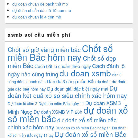
dự đoán chuẩn đề bạch thủ mb
dự đoán chuẩn dàn lô 10 con mb
dự đoán chuẩn lô 4 con mb
xsmb soi cầu miễn phí
Chốt số
Chốt số giờ vàng miền bắc
miền Bắc hôm nay
Chốt số đẹp
miền Bắc
Cách đánh lô
Cách bắt lô chuẩn theo ngày
du doan xsmb
ngày nào cũng trúng
dàn 3
Dàn de 3 càng miền Bắc
dự đoán
càng đánh quanh năm
dự đoán
Dự
Dự đoán giải đặc biệt ngày mai
giải đặc biệt hôm nay
đoán kết quả xổ số siêu chính xác hôm nay
Dự đoán XSMB
Dự đoán lô xiên 2
Dự đoán miền Bắc ngày 11
dự đoán xổ
Minh Ngọc
Dự đoán XSMB VIP 26h
số miền bắc
dự đoán xổ số miền bắc
chính xác hôm nay
Dự đoán xổ số miền Bắc ngày 11
Dự đoán
Dự đoán xổ số miền Bắc
xổ số miền Bắc ngày 11 tay