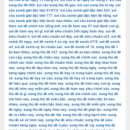
song thủ đề 999
,
soi cầu song thủ đề gan
,
soi cau song thu lo vip
,
soi
cầu xsmb giải đặc biệt 01/07/2
,
soi cầu xsmb giải đặc biệt 555
,
soi
cầu xsmb giải đặc biệt 777
,
soi cầu xsmb giải đặc biệt đà nẵng
,
soi
cầu xsmb giải đặc biệt được bao nhiêu
,
soi cầu xsmb giải đặc biệt
theo
,
soi đề chính xác tiếng anh
,
soi đề hôm nay 57 mai đánh con gì
,
soi đề hôm nay ăn gì
,
soi đề siêu chuẩn 24h ngày hôm nay
,
soi đề
siêu chuẩn it
,
soi đề siêu chuẩn số đẹp
,
soi đề siêu chuẩn u23
,
soi đề
xsmb 30 ngay
,
soi đề xsmb 4 so vip
,
soi đề xsmb 4/7/2
,
soi đề xsmb
url
,
soi đề xsmb uy tín chuẩn xác
,
soi đề xsmb về 10
,
song thủ đề 1
ăn bao nhiêu
,
song thủ đề 247
,
song thủ đề an bao nhiêu
,
song thủ đề
cao cấp
,
song thủ đề chiều nay
,
song thủ đề chính xác
,
song thủ đề
chính xác nhất
,
song thủ đề chuẩn nhất
,
song thủ đề dep nhat hom
nay
,
song thủ đề đẹp hôm nay
,
song thủ đề hàng ngày
,
song thủ đề
hàng ngày chính xác
,
song thủ đề hay ra trong tuần
,
song thủ đề hay
về
,
song thủ đề hay về cầu
,
song thủ đề hay về trong tuần
,
song thủ
đề hiệu quả
,
song thủ đề hôm nay
,
song thủ đề hôm nay con gì
,
song
thủ đề hôm nay miễn phí
,
song thủ đề hôm nay siêu chính xác
,
song
thủ đề là gì
,
song thủ đề mb
,
song thủ đề mb chính xác
,
song thủ đề
mb hôm nay
,
song thủ đề miền bắc
,
song thủ đề miền bắc ăn bao
nhiêu
,
song thủ đề miền bắc hôm nay
,
song thủ đề miễn phí
,
song thủ
đề ngày
,
song thủ đề ngày hôm nay
,
song thủ đề phát lộc
,
song thủ
đề ra chiều nay
,
song thủ đề rbk
,
song thủ đề rồng bạch kim
,
song
thủ đề sẽ về hôm nay
,
song thủ đề siêu chuẩn
,
song thủ đề siêu
chuẩn hàng ngày
,
song thủ đề tỉ phú
,
song thủ đề víp
,
song thủ đề