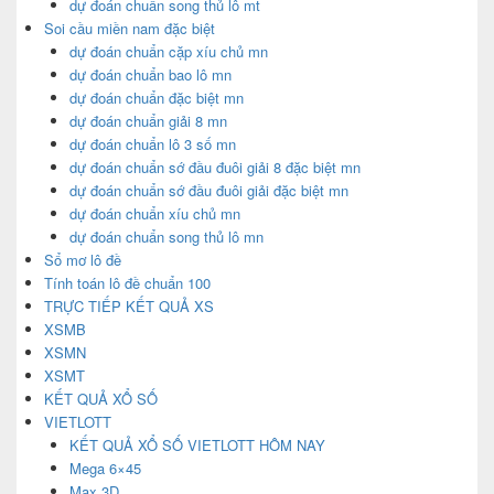
dự đoán chuẩn song thủ lô mt
Soi cầu miền nam đặc biệt
dự đoán chuẩn cặp xíu chủ mn
dự đoán chuẩn bao lô mn
dự đoán chuẩn đặc biệt mn
dự đoán chuẩn giải 8 mn
dự đoán chuẩn lô 3 số mn
dự đoán chuẩn sớ đầu đuôi giải 8 đặc biệt mn
dự đoán chuẩn sớ đầu đuôi giải đặc biệt mn
dự đoán chuẩn xíu chủ mn
dự đoán chuẩn song thủ lô mn
Sổ mơ lô đề
Tính toán lô đề chuẩn 100
TRỰC TIẾP KẾT QUẢ XS
XSMB
XSMN
XSMT
KẾT QUẢ XỔ SỐ
VIETLOTT
KẾT QUẢ XỔ SỐ VIETLOTT HÔM NAY
Mega 6×45
Max 3D