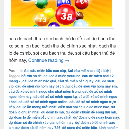
cau de bach thu, xem bạch thủ lô đề, soi de bach thu
xo so mien bac, bach thu de chinh xac nhat, bach thu
lo de xsmb, soi cau bach thu de, soi cầu bạch thủ đề
dự đoán chuẩn đề song thủ mb
hôm nay,
Continue reading
→
Posted in
Soi cầu miền bắc cao cấp
,
Soi cầu miền bắc đặc biệt
|
Tagged
bói xin số đề
,
cầu đề 3 miền youtube
,
cầu đề miền bắc 12
tháng 7
,
cầu đề miền bắc quả
,
cầu đề miền bắc quay
,
cầu đề siêu
vip
,
cầu đề siêu víp hôm nay bạch thủ
,
cầu đề siêu víp hôm nay em
,
cầu đề xổ số minh ngọc chủ nhật miền trung
,
cầu đề xổ số minh
ngoc hôm nay
,
cầu đề xổ số minh ngoc kg
,
cầu đề xổ số minh ngoc
khoa
,
cầu đề xổ số minh ngọc online
,
cầu đề xổ số minh ngọc trực
tiếp
,
cầu lô ăn thông mới nhất
,
diễn đàn soi cầu lô đề miền bắc
,
du
doan lo chuan nhat
,
du doan lo mb
,
dự đoán chuẩn đề song thủ mb
,
dự đoán lô đề miền bắc chính xác nhất
,
dự đoán lô đề ngày hôm nay
,
dự đoán số đề chính xác giang hôm nay
,
dự đoán số đề chính xác
lan
,
dự đoán số đề hôm nay 786
,
đề song thủ miền bắc
,
kinh nghiệm