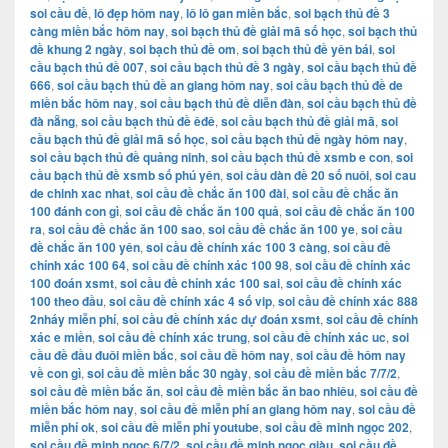
soi cầu đề
,
lô đẹp hôm nay
,
lô lô gan miền bắc
,
soi bạch thủ đề 3
càng miền bắc hôm nay
,
soi bạch thủ đề giải mã số học
,
soi bạch thủ
đề khung 2 ngày
,
soi bạch thủ đề om
,
soi bạch thủ đề yên bái
,
soi
cầu bạch thủ đề 007
,
soi cầu bạch thủ đề 3 ngày
,
soi cầu bạch thủ đề
666
,
soi cầu bạch thủ đề an giang hôm nay
,
soi cầu bạch thủ đề de
miền bắc hôm nay
,
soi cầu bạch thủ đề diễn đàn
,
soi cầu bạch thủ đề
đà nẵng
,
soi cầu bạch thủ đề êđê
,
soi cầu bạch thủ đề giải mã
,
soi
cầu bạch thủ đề giải mã số học
,
soi cầu bạch thủ đề ngày hôm nay
,
soi cầu bạch thủ đề quảng ninh
,
soi cầu bạch thủ đề xsmb e con
,
soi
cầu bạch thủ đề xsmb số phú yên
,
soi cầu dàn đề 20 số nuôi
,
soi cau
de chinh xac nhat
,
soi cầu đề chắc ăn 100 đài
,
soi cầu đề chắc ăn
100 đánh con gì
,
soi cầu đề chắc ăn 100 quả
,
soi cầu đề chắc ăn 100
ra
,
soi cầu đề chắc ăn 100 sao
,
soi cầu đề chắc ăn 100 ye
,
soi cầu
đề chắc ăn 100 yên
,
soi cầu đề chính xác 100 3 càng
,
soi cầu đề
chính xác 100 64
,
soi cầu đề chính xác 100 98
,
soi cầu đề chính xác
100 đoán xsmt
,
soi cầu đề chính xác 100 sai
,
soi cầu đề chính xác
100 theo đầu
,
soi cầu đề chính xác 4 số vip
,
soi cầu đề chính xác 888
2nháy miễn phí
,
soi cầu đề chính xác dự đoán xsmt
,
soi cầu đề chính
xác e miền
,
soi cầu đề chính xác trung
,
soi cầu đề chính xác uc
,
soi
cầu đề đầu đuôi miền bắc
,
soi cầu đề hôm nay
,
soi cầu đề hôm nay
về con gì
,
soi cầu đề miền bắc 30 ngày
,
soi cầu đề miền bắc 7/7/2
,
soi cầu đề miền bắc ăn
,
soi cầu đề miền bắc ăn bao nhiêu
,
soi cầu đề
miền bắc hôm nay
,
soi cầu đề miễn phí an giang hôm nay
,
soi cầu đề
miễn phí ok
,
soi cầu đề miễn phí youtube
,
soi cầu đề minh ngọc 202
,
soi cầu đề minh ngọc 6/7/2
,
soi cầu đề minh ngọc giàu
,
soi cầu đề