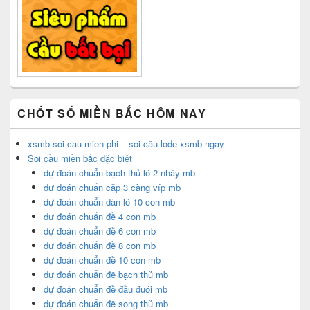
CHỐT SỐ MIỀN BẮC HÔM NAY
xsmb soi cau mien phi – soi cầu lode xsmb ngay
Soi cầu miền bắc đặc biệt
dự đoán chuẩn bạch thủ lô 2 nháy mb
dự đoán chuẩn cặp 3 càng víp mb
dự đoán chuẩn dàn lô 10 con mb
dự đoán chuẩn đề 4 con mb
dự đoán chuẩn đề 6 con mb
dự đoán chuẩn đề 8 con mb
dự đoán chuẩn đề 10 con mb
dự đoán chuẩn đề bạch thủ mb
dự đoán chuẩn đề đầu đuôi mb
dự đoán chuẩn đề song thủ mb