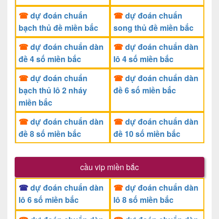
☎
dự đoán chuẩn
☎
dự đoán chuẩn
bạch thủ đề miền bắc
song thủ đề miền bắc
☎
dự đoán chuẩn dàn
☎
dự đoán chuẩn dàn
đề 4 số miền bắc
lô 4 số miền bắc
☎
dự đoán chuẩn
☎
dự đoán chuẩn dàn
bạch thủ lô 2 nháy
đề 6 số miền bắc
miền bắc
☎
dự đoán chuẩn dàn
☎
dự đoán chuẩn dàn
đề 8 số miền bắc
đề 10 số miền bắc
cầu vip miền bắc
☎
dự đoán chuẩn dàn
☎
dự đoán chuẩn dàn
lô 6 số miền bắc
lô 8 số miền bắc