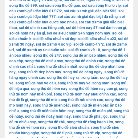
song thủ đề 999
,
soi cầu song thủ đề gan
,
soi cau song thu lo vip
,
soi
cầu xsmb giải đặc biệt 01/07/2
,
soi cầu xsmb giải đặc biệt 555
,
soi
cầu xsmb giải đặc biệt 777
,
soi cầu xsmb giải đặc biệt đà nẵng
,
soi
cầu xsmb giải đặc biệt được bao nhiêu
,
soi cầu xsmb giải đặc biệt
theo
,
soi đề chính xác tiếng anh
,
soi đề hôm nay 57 mai đánh con gì
,
soi đề hôm nay ăn gì
,
soi đề siêu chuẩn 24h ngày hôm nay
,
soi đề
siêu chuẩn it
,
soi đề siêu chuẩn số đẹp
,
soi đề siêu chuẩn u23
,
soi đề
xsmb 30 ngay
,
soi đề xsmb 4 so vip
,
soi đề xsmb 4/7/2
,
soi đề xsmb
url
,
soi đề xsmb uy tín chuẩn xác
,
soi đề xsmb về 10
,
song thủ đề 1
ăn bao nhiêu
,
song thủ đề 247
,
song thủ đề an bao nhiêu
,
song thủ đề
cao cấp
,
song thủ đề chiều nay
,
song thủ đề chính xác
,
song thủ đề
chính xác nhất
,
song thủ đề chuẩn nhất
,
song thủ đề dep nhat hom
nay
,
song thủ đề đẹp hôm nay
,
song thủ đề hàng ngày
,
song thủ đề
hàng ngày chính xác
,
song thủ đề hay ra trong tuần
,
song thủ đề hay
về
,
song thủ đề hay về cầu
,
song thủ đề hay về trong tuần
,
song thủ
đề hiệu quả
,
song thủ đề hôm nay
,
song thủ đề hôm nay con gì
,
song
thủ đề hôm nay miễn phí
,
song thủ đề hôm nay siêu chính xác
,
song
thủ đề là gì
,
song thủ đề mb
,
song thủ đề mb chính xác
,
song thủ đề
mb hôm nay
,
song thủ đề miền bắc
,
song thủ đề miền bắc ăn bao
nhiêu
,
song thủ đề miền bắc hôm nay
,
song thủ đề miễn phí
,
song thủ
đề ngày
,
song thủ đề ngày hôm nay
,
song thủ đề phát lộc
,
song thủ
đề ra chiều nay
,
song thủ đề rbk
,
song thủ đề rồng bạch kim
,
song
thủ đề sẽ về hôm nay
,
song thủ đề siêu chuẩn
,
song thủ đề siêu
chuẩn hàng ngày
,
song thủ đề tỉ phú
,
song thủ đề víp
,
song thủ đề