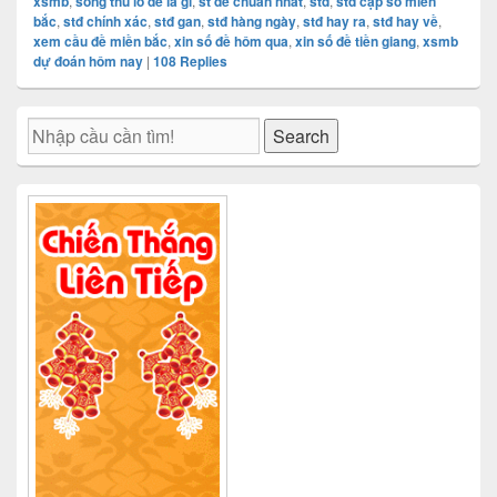
xsmb
,
song thủ lô đề là gì
,
st đề chuẩn nhất
,
stđ
,
stđ cặp số miền
bắc
,
stđ chính xác
,
stđ gan
,
stđ hàng ngày
,
stđ hay ra
,
stđ hay về
,
xem cầu đề miền bắc
,
xin số đề hôm qua
,
xin số đề tiền giang
,
xsmb
dự đoán hôm nay
|
108
Replies
Primary
Search
Sidebar
Widget
Area