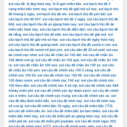
soi cầu đề
,
lô đẹp hôm nay
,
lô lô gan miền bắc
,
soi bạch thủ đề 3
càng miền bắc hôm nay
,
soi bạch thủ đề giải mã số học
,
soi bạch thủ
đề khung 2 ngày
,
soi bạch thủ đề om
,
soi bạch thủ đề yên bái
,
soi
cầu bạch thủ đề 007
,
soi cầu bạch thủ đề 3 ngày
,
soi cầu bạch thủ đề
666
,
soi cầu bạch thủ đề an giang hôm nay
,
soi cầu bạch thủ đề de
miền bắc hôm nay
,
soi cầu bạch thủ đề diễn đàn
,
soi cầu bạch thủ đề
đà nẵng
,
soi cầu bạch thủ đề êđê
,
soi cầu bạch thủ đề giải mã
,
soi
cầu bạch thủ đề giải mã số học
,
soi cầu bạch thủ đề ngày hôm nay
,
soi cầu bạch thủ đề quảng ninh
,
soi cầu bạch thủ đề xsmb e con
,
soi
cầu bạch thủ đề xsmb số phú yên
,
soi cầu dàn đề 20 số nuôi
,
soi cau
de chinh xac nhat
,
soi cầu đề chắc ăn 100 đài
,
soi cầu đề chắc ăn
100 đánh con gì
,
soi cầu đề chắc ăn 100 quả
,
soi cầu đề chắc ăn 100
ra
,
soi cầu đề chắc ăn 100 sao
,
soi cầu đề chắc ăn 100 ye
,
soi cầu
đề chắc ăn 100 yên
,
soi cầu đề chính xác 100 3 càng
,
soi cầu đề
chính xác 100 64
,
soi cầu đề chính xác 100 98
,
soi cầu đề chính xác
100 đoán xsmt
,
soi cầu đề chính xác 100 sai
,
soi cầu đề chính xác
100 theo đầu
,
soi cầu đề chính xác 4 số vip
,
soi cầu đề chính xác 888
2nháy miễn phí
,
soi cầu đề chính xác dự đoán xsmt
,
soi cầu đề chính
xác e miền
,
soi cầu đề chính xác trung
,
soi cầu đề chính xác uc
,
soi
cầu đề đầu đuôi miền bắc
,
soi cầu đề hôm nay
,
soi cầu đề hôm nay
về con gì
,
soi cầu đề miền bắc 30 ngày
,
soi cầu đề miền bắc 7/7/2
,
soi cầu đề miền bắc ăn
,
soi cầu đề miền bắc ăn bao nhiêu
,
soi cầu đề
miền bắc hôm nay
,
soi cầu đề miễn phí an giang hôm nay
,
soi cầu đề
miễn phí ok
,
soi cầu đề miễn phí youtube
,
soi cầu đề minh ngọc 202
,
soi cầu đề minh ngọc 6/7/2
,
soi cầu đề minh ngọc giàu
,
soi cầu đề