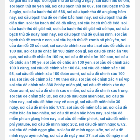
đề giải mã số học
,
soi bạch thủ đề khung 2 ngày
,
soi bạch thủ đề om
,
soi bạch thủ đề yên bái
,
soi cầu bạch thủ đề 007
,
soi cầu bạch thủ đề
3 ngày
,
soi cầu bạch thủ đề 666
,
soi cầu bạch thủ đề an giang hôm
nay
,
soi cầu bạch thủ đề de miền bắc hôm nay
,
soi cầu bạch thủ đề
diễn đàn
,
soi cầu bạch thủ đề đà nẵng
,
soi cầu bạch thủ đề êđê
,
soi
cầu bạch thủ đề giải mã
,
soi cầu bạch thủ đề giải mã số học
,
soi cầu
bạch thủ đề ngày hôm nay
,
soi cầu bạch thủ đề quảng ninh
,
soi cầu
bạch thủ đề xsmb e con
,
soi cầu bạch thủ đề xsmb số phú yên
,
soi
cầu dàn đề 20 số nuôi
,
soi cau de chinh xac nhat
,
soi cầu đề chắc ăn
100 đài
,
soi cầu đề chắc ăn 100 đánh con gì
,
soi cầu đề chắc ăn 100
quả
,
soi cầu đề chắc ăn 100 ra
,
soi cầu đề chắc ăn 100 sao
,
soi cầu
đề chắc ăn 100 ye
,
soi cầu đề chắc ăn 100 yên
,
soi cầu đề chính xác
100 3 càng
,
soi cầu đề chính xác 100 64
,
soi cầu đề chính xác 100
98
,
soi cầu đề chính xác 100 đoán xsmt
,
soi cầu đề chính xác 100
sai
,
soi cầu đề chính xác 100 theo đầu
,
soi cầu đề chính xác 4 số vip
,
soi cầu đề chính xác 888 2nháy miễn phí
,
soi cầu đề chính xác dự
đoán xsmt
,
soi cầu đề chính xác e miền
,
soi cầu đề chính xác trung
,
soi cầu đề chính xác uc
,
soi cầu đề đầu đuôi miền bắc
,
soi cầu đề
hôm nay
,
soi cầu đề hôm nay về con gì
,
soi cầu đề miền bắc 30
ngày
,
soi cầu đề miền bắc 7/7/2
,
soi cầu đề miền bắc ăn
,
soi cầu đề
miền bắc ăn bao nhiêu
,
soi cầu đề miền bắc hôm nay
,
soi cầu đề
miễn phí an giang hôm nay
,
soi cầu đề miễn phí ok
,
soi cầu đề miễn
phí youtube
,
soi cầu đề minh ngọc 202
,
soi cầu đề minh ngọc 6/7/2
,
soi cầu đề minh ngọc giàu
,
soi cầu đề minh ngọc ước
,
soi cầu đề
minh ngọc uyên ương
,
soi cầu đề ngày mai 27
,
soi cầu đề ngày mai