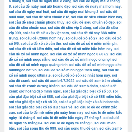
ă tháng 3
,
soi cầu đề ngày mai ê càng
,
soi cầu đề ngày mai e tháng
8
,
soi cầu đề ngày mai giờ hoàng đạo
,
soi cầu đề ngày mai hôm nay
,
soi cầu đề ngày mai huế
,
soi cầu đề ngày mai khung 3
,
soi cầu đề
nuôi tuần
,
soi cầu đề siêu chuẩn ê tô
,
soi cầu đề siêu chuẩn hiện nay
,
soi cầu đề siêu chuẩn phong thủy
,
soi cầu đề siêu chuẩn số đẹp
,
soi
cầu đề siêu chuẩn usa
,
soi cầu đề siêu víp 3 càng
,
soi cầu đề siêu
víp 999
,
soi cầu đề siêu víp việt nam
,
soi cầu đề tối nay 888 miền
trung
,
soi cầu đề ư2888 hôm nay
,
soi cầu đề xổ số 27
,
soi cầu đề xổ
số 5/5
,
soi cầu đề xổ số cần thơ
,
soi cầu đề xổ số ê miền miễn phí
,
soi cầu đề xổ số kiến thiết
,
soi cầu đề xổ số miền bắc hôm nay
,
soi
cầu đề xổ số minh ngọc
,
soi cầu đề xổ số minh ngọc 07/07/2
,
soi cầu
đề xổ số minh ngọc nẵng
,
soi cầu đề xổ số minh ngọc ông nội
,
soi
cầu đề xổ số minh ngọc quảng ninh
,
soi cầu đề xổ số minh ngọc site
minhngoc.net.vn
,
soi cầu đề xổ số minh ngọc theo tổng
,
soi cầu đề
xổ số minh ngọc ultimate
,
soi cầu đề xổ số xác nhất hôm nay
,
soi
cầu đề xsmb
,
soi cầu đề xsmb 6/7/2022
,
soi cầu đề xsmb âm chuẩn
,
soi cầu đề xsmb dương khánh
,
soi cầu đề xsmb đoán
,
soi cầu đề
xsmb giờ hoàng đạo minh ngọc
,
soi cầu giải đặc biệt xổ số 50
,
soi
cầu giải đặc biệt xổ số 888
,
soi cầu giải đặc biệt xổ số 888 miền bắc
,
soi cầu giải đặc biệt xổ số 99
,
soi cầu giải đặc biệt xổ số indonesia
,
soi cầu giải đặc biệt xổ số lâu chưa về
,
soi cầu lô đề độ chính xác
cao
,
soi cầu lô đề mb miễn phí ngày hôm nay
,
soi cầu lô đề miền bắc
ngày 16 tháng 9
,
soi cầu lô đề miền bắc ngày 27 tháng 5
,
soi cầu lô
đề ngày 15 tháng 04
,
soi cầu lô đề ngày 26 tháng 5
,
soi cầu miền
bắc
,
soi cầu song thủ đề 999
,
soi cầu song thủ đề gan
,
soi cầu xsmb