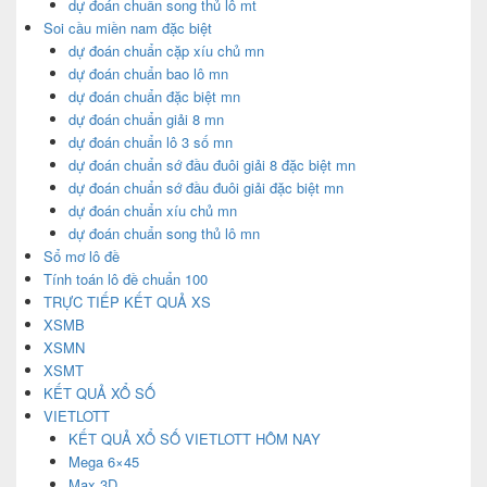
dự đoán chuẩn song thủ lô mt
Soi cầu miền nam đặc biệt
dự đoán chuẩn cặp xíu chủ mn
dự đoán chuẩn bao lô mn
dự đoán chuẩn đặc biệt mn
dự đoán chuẩn giải 8 mn
dự đoán chuẩn lô 3 số mn
dự đoán chuẩn sớ đầu đuôi giải 8 đặc biệt mn
dự đoán chuẩn sớ đầu đuôi giải đặc biệt mn
dự đoán chuẩn xíu chủ mn
dự đoán chuẩn song thủ lô mn
Sổ mơ lô đề
Tính toán lô đề chuẩn 100
TRỰC TIẾP KẾT QUẢ XS
XSMB
XSMN
XSMT
KẾT QUẢ XỔ SỐ
VIETLOTT
KẾT QUẢ XỔ SỐ VIETLOTT HÔM NAY
Mega 6×45
Max 3D