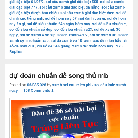
giải đặc biệt 01/07/2
,
soi cầu xsmb giải đặc biệt 555
,
soi cầu xsmb
giải đặc biệt 777
,
soi cầu xsmb giải đặc biệt đà nẵng
,
soi cầu xsmb
giải đặc biệt được bao nhiêu
,
soi cầu xsmb giải đặc biệt theo
,
soi đề
chính xác tiếng anh
,
soi đề hôm nay 57 mai đánh con gì
,
soi đề hôm
nay ăn gì
,
soi đề siêu chuẩn 24h ngày hôm nay
,
soi đề siêu chuẩn it
,
soi đề siêu chuẩn số đẹp
,
soi đề siêu chuẩn u23
,
soi đề xsmb 30
ngay
,
soi đề xsmb 4 so vip
,
soi đề xsmb 4/7/2
,
soi đề xsmb url
,
soi đề
xsmb uy tín chuẩn xác
,
soi đề xsmb về 10
,
xem cầu đề miền bắc
,
xin
số đề hôm qua
,
xin số đề tiền giang
,
xsmb dự đoán hôm nay
|
175
Replies
dự đoán chuẩn đề song thủ mb
Posted on
06/08/2026
by
xsmb soi cau mien phi - soi cầu lode xsmb
ngay
—
108 Comments ↓