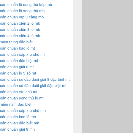
oán chuẩn lô song thủ kép mb
oán chuẩn lô song thủ mb
oán chuẩn víp 3 càng mb
oán chuẩn xiên 2 lô mb
oán chuẩn xiên 3 lô mb
oán chuẩn xiên 4 lô mb
miền trung đặc biệt
oán chuẩn bao lô mt
oán chuẩn cặp xíu chủ mt
oán chuẩn đặc biệt mt
oán chuẩn giải 8 mt
oán chuẩn lô 3 số mt
oán chuẩn sớ đầu đuôi giải 8 đặc biệt mt
oán chuẩn sớ đầu đuôi giải đặc biệt mt
oán chuẩn xíu chủ mt
oán chuẩn song thủ lô mt
 miền nam đặc biệt
oán chuẩn cặp xíu chủ mn
oán chuẩn bao lô mn
oán chuẩn đặc biệt mn
oán chuẩn giải 8 mn