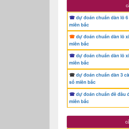
c
☎
dự đoán chuẩn dàn lô 6
miền bắc
☎
dự đoán chuẩn dàn lô x
miền bắc
☎
dự đoán chuẩn dàn lô x
miền bắc
☎
dự đoán chuẩn dàn 3 c
số miền bắc
☎
dự đoán chuẩn đề đầu 
miền bắc
c