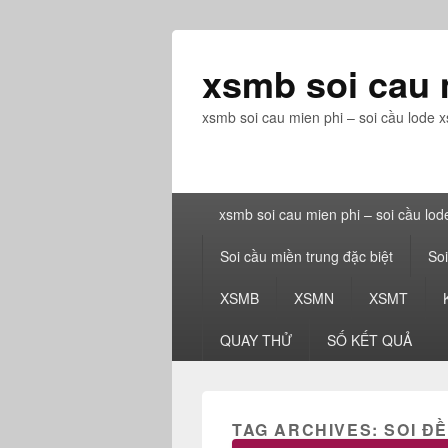
xsmb soi cau 
xsmb soi cau mien phi – soi cầu lode
Primary
xsmb soi cau mien phi – soi cầu lo
menu
Soi cầu miền trung đặc biệt
So
XSMB
XSMN
XSMT
QUAY THỬ
SỐ KẾT QUẢ
TAG ARCHIVES:
SOI Đ