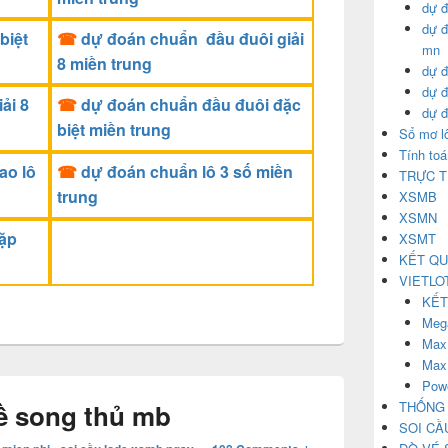
dự đ
dự đ
biệt
☎
dự đoán chuẩn đầu đuôi giải
mn
8 miền trung
dự đ
dự đ
ải 8
☎
dự đoán chuẩn đầu đuôi đặc
dự đ
biệt miền trung
Sổ mơ l
Tính toá
ao lô
☎
dự đoán chuẩn lô 3 số miền
TRỰC T
trung
XSMB
XSMN
ặp
XSMT
KẾT QU
VIETLO
KẾT
Meg
Max
Max
Powe
THỐNG
ề song thủ mb
SOI CẦ