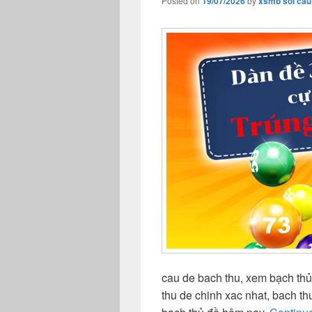
Posted on
19/07/2026
by
xsmb soi cau 
cau de bach thu, xem bạch thủ 
thu de chinh xac nhat, bach th