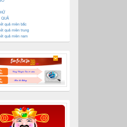
SỐ
THỬ
 QUẢ
ết quả miền bắc
ết quả miền trung
ết quả miền nam