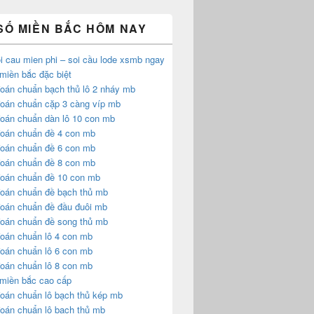
SỐ MIỀN BẮC HÔM NAY
i cau mien phi – soi cầu lode xsmb ngay
miền bắc đặc biệt
oán chuẩn bạch thủ lô 2 nháy mb
oán chuẩn cặp 3 càng víp mb
oán chuẩn dàn lô 10 con mb
oán chuẩn đề 4 con mb
oán chuẩn đề 6 con mb
oán chuẩn đề 8 con mb
oán chuẩn đề 10 con mb
oán chuẩn đề bạch thủ mb
oán chuẩn đề đầu đuôi mb
oán chuẩn đề song thủ mb
oán chuẩn lô 4 con mb
oán chuẩn lô 6 con mb
oán chuẩn lô 8 con mb
 miền bắc cao cấp
oán chuẩn lô bạch thủ kép mb
oán chuẩn lô bạch thủ mb