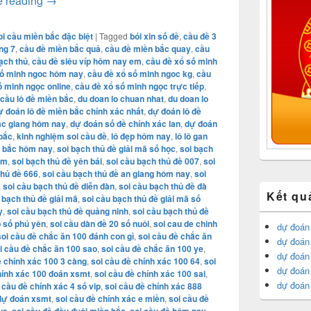
e reading
→
oi cầu miền bắc đặc biệt
|
Tagged
bói xin số đề
,
cầu đề 3
ng 7
,
cầu đề miền bắc quả
,
cầu đề miền bắc quay
,
cầu
ạch thủ
,
cầu đề siêu víp hôm nay em
,
cầu đề xổ số minh
số minh ngoc hôm nay
,
cầu đề xổ số minh ngoc kg
,
cầu
ố minh ngọc online
,
cầu đề xổ số minh ngọc trực tiếp
,
 cầu lô đề miền bắc
,
du doan lo chuan nhat
,
du doan lo
ự đoán lô đề miền bắc chính xác nhất
,
dự đoán lô đề
ác giang hôm nay
,
dự đoán số đề chính xác lan
,
dự đoán
bắc
,
kinh nghiệm soi cầu đề
,
lô đẹp hôm nay
,
lô lô gan
n bắc hôm nay
,
soi bạch thủ đề giải mã số học
,
soi bạch
om
,
soi bạch thủ đề yên bái
,
soi cầu bạch thủ đề 007
,
soi
thủ đề 666
,
soi cầu bạch thủ đề an giang hôm nay
,
soi
,
soi cầu bạch thủ đề diễn đàn
,
soi cầu bạch thủ đề đà
Kết qu
 bạch thủ đề giải mã
,
soi cầu bạch thủ đề giải mã số
y
,
soi cầu bạch thủ đề quảng ninh
,
soi cầu bạch thủ đề
 số phú yên
,
soi cầu dàn đề 20 số nuôi
,
soi cau de chinh
dự đoán
soi cầu đề chắc ăn 100 đánh con gì
,
soi cầu đề chắc ăn
dự đoán
i cầu đề chắc ăn 100 sao
,
soi cầu đề chắc ăn 100 ye
,
dự đoán
ề chính xác 100 3 càng
,
soi cầu đề chính xác 100 64
,
soi
dự đoán
hính xác 100 đoán xsmt
,
soi cầu đề chính xác 100 sai
,
dự đoán
 cầu đề chính xác 4 số vip
,
soi cầu đề chính xác 888
 dự đoán xsmt
,
soi cầu đề chính xác e miền
,
soi cầu đề
uc
,
soi cầu đề đầu đuôi miền bắc
,
soi cầu đề hôm nay
,