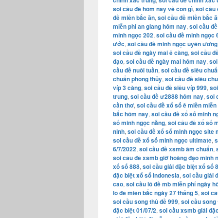
soi cầu đề hôm nay về con gì
,
soi cầu
đề miền bắc ăn
,
soi cầu đề miền bắc ă
miễn phí an giang hôm nay
,
soi cầu đề
minh ngọc 202
,
soi cầu đề minh ngọc 6
ước
,
soi cầu đề minh ngọc uyên ương
soi cầu đề ngày mai ê càng
,
soi cầu đ
đạo
,
soi cầu đề ngày mai hôm nay
,
soi
cầu đề nuôi tuần
,
soi cầu đề siêu chuẩ
chuẩn phong thủy
,
soi cầu đề siêu ch
víp 3 càng
,
soi cầu đề siêu víp 999
,
soi
trung
,
soi cầu đề ư2888 hôm nay
,
soi 
cần thơ
,
soi cầu đề xổ số ê miền miễn 
bắc hôm nay
,
soi cầu đề xổ số minh n
số minh ngọc nẵng
,
soi cầu đề xổ số 
ninh
,
soi cầu đề xổ số minh ngọc site
soi cầu đề xổ số minh ngọc ultimate
,
s
6/7/2022
,
soi cầu đề xsmb âm chuẩn
,
soi cầu đề xsmb giờ hoàng đạo minh 
xổ số 888
,
soi cầu giải đặc biệt xổ số
đặc biệt xổ số indonesia
,
soi cầu giải 
cao
,
soi cầu lô đề mb miễn phí ngày 
lô đề miền bắc ngày 27 tháng 5
,
soi cầ
soi cầu song thủ đề 999
,
soi cầu song 
đặc biệt 01/07/2
,
soi cầu xsmb giải đặc