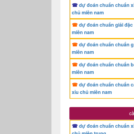
☎
dự đoán chuẩn chuẩn x
chủ miền nam
☎
dự đoán chuẩn giải đặc 
miền nam
☎
dự đoán chuẩn chuẩn gi
miền nam
☎
dự đoán chuẩn chuẩn b
miền nam
☎
dự đoán chuẩn chuẩn c
xỉu chủ miền nam
cầ
☎
dự đoán chuẩn chuẩn x
chủ miền trung