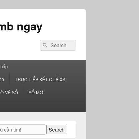
smb ngay
Search
Search
for:
 cấp
00
TRỰC TIẾP KẾT QUẢ XS
Ò VÉ SỐ
SỔ MƠ
Search