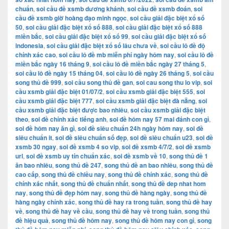
chuẩn
,
soi cầu đề xsmb dương khánh
,
soi cầu đề xsmb đoán
,
soi
cầu đề xsmb giờ hoàng đạo minh ngọc
,
soi cầu giải đặc biệt xổ số
50
,
soi cầu giải đặc biệt xổ số 888
,
soi cầu giải đặc biệt xổ số 888
miền bắc
,
soi cầu giải đặc biệt xổ số 99
,
soi cầu giải đặc biệt xổ số
indonesia
,
soi cầu giải đặc biệt xổ số lâu chưa về
,
soi cầu lô đề độ
chính xác cao
,
soi cầu lô đề mb miễn phí ngày hôm nay
,
soi cầu lô đề
miền bắc ngày 16 tháng 9
,
soi cầu lô đề miền bắc ngày 27 tháng 5
,
soi cầu lô đề ngày 15 tháng 04
,
soi cầu lô đề ngày 26 tháng 5
,
soi cầu
song thủ đề 999
,
soi cầu song thủ đề gan
,
soi cau song thu lo vip
,
soi
cầu xsmb giải đặc biệt 01/07/2
,
soi cầu xsmb giải đặc biệt 555
,
soi
cầu xsmb giải đặc biệt 777
,
soi cầu xsmb giải đặc biệt đà nẵng
,
soi
cầu xsmb giải đặc biệt được bao nhiêu
,
soi cầu xsmb giải đặc biệt
theo
,
soi đề chính xác tiếng anh
,
soi đề hôm nay 57 mai đánh con gì
,
soi đề hôm nay ăn gì
,
soi đề siêu chuẩn 24h ngày hôm nay
,
soi đề
siêu chuẩn it
,
soi đề siêu chuẩn số đẹp
,
soi đề siêu chuẩn u23
,
soi đề
xsmb 30 ngay
,
soi đề xsmb 4 so vip
,
soi đề xsmb 4/7/2
,
soi đề xsmb
url
,
soi đề xsmb uy tín chuẩn xác
,
soi đề xsmb về 10
,
song thủ đề 1
ăn bao nhiêu
,
song thủ đề 247
,
song thủ đề an bao nhiêu
,
song thủ đề
cao cấp
,
song thủ đề chiều nay
,
song thủ đề chính xác
,
song thủ đề
chính xác nhất
,
song thủ đề chuẩn nhất
,
song thủ đề dep nhat hom
nay
,
song thủ đề đẹp hôm nay
,
song thủ đề hàng ngày
,
song thủ đề
hàng ngày chính xác
,
song thủ đề hay ra trong tuần
,
song thủ đề hay
về
,
song thủ đề hay về cầu
,
song thủ đề hay về trong tuần
,
song thủ
đề hiệu quả
,
song thủ đề hôm nay
,
song thủ đề hôm nay con gì
,
song