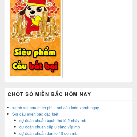
CHỐT SỐ MIỀN BẮC HÔM NAY
xsmb soi cau mien phi – soi cầu lode xsmb ngay
Soi cầu miền bắc đặc biệt
dự đoán chuẩn bạch thủ lô 2 nháy mb
dự đoán chuẩn cặp 3 càng víp mb
dự đoán chuẩn dàn lô 10 con mb