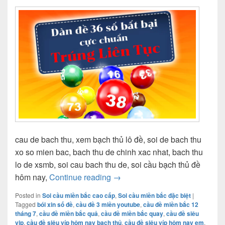
cau de bach thu, xem bạch thủ lô đề, soi de bach thu
xo so mien bac, bach thu de chinh xac nhat, bach thu
lo de xsmb, soi cau bach thu de, soi cầu bạch thủ đề
dự đoán chuẩn đề song thủ mb
hôm nay,
Continue reading
→
Posted in
Soi cầu miền bắc cao cấp
,
Soi cầu miền bắc đặc biệt
|
Tagged
bói xin số đề
,
cầu đề 3 miền youtube
,
cầu đề miền bắc 12
tháng 7
,
cầu đề miền bắc quả
,
cầu đề miền bắc quay
,
cầu đề siêu
vip
,
cầu đề siêu víp hôm nay bạch thủ
,
cầu đề siêu víp hôm nay em
,