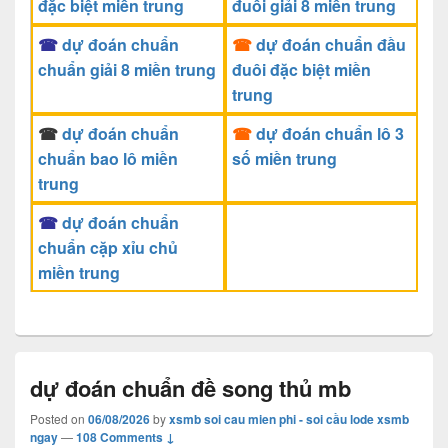
đặc biệt miền trung
đuôi giải 8 miền trung
☎
dự đoán chuẩn
☎
dự đoán chuẩn đầu
chuẩn giải 8 miền trung
đuôi đặc biệt miền
trung
☎
dự đoán chuẩn
☎
dự đoán chuẩn lô 3
chuẩn bao lô miền
số miền trung
trung
☎
dự đoán chuẩn
chuẩn cặp xỉu chủ
miền trung
dự đoán chuẩn đề song thủ mb
Posted on
06/08/2026
by
xsmb soi cau mien phi - soi cầu lode xsmb
ngay
—
108 Comments ↓