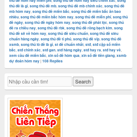
thủ đề hôm nay miễn phí
,
song thủ đề hôm nay siêu chính xác
,
song
thủ đề là gì
,
song thủ đề mb
,
song thủ đề mb chính xác
,
song thủ đề
mb hôm nay
,
song thủ đề miền bắc
,
song thủ đề miền bắc ăn bao
nhiêu
,
song thủ đề miền bắc hôm nay
,
song thủ đề miễn phí
,
song thủ
đề ngày
,
song thủ đề ngày hôm nay
,
song thủ đề phát lộc
,
song thủ
đề ra chiều nay
,
song thủ đề rbk
,
song thủ đề rồng bạch kim
,
song
thủ đề sẽ về hôm nay
,
song thủ đề siêu chuẩn
,
song thủ đề siêu
chuẩn hàng ngày
,
song thủ đề tỉ phú
,
song thủ đề víp
,
song thủ đề
xsmb
,
song thủ lô đề là gì
,
st đề chuẩn nhất
,
stđ
,
stđ cặp số miền
bắc
,
stđ chính xác
,
stđ gan
,
stđ hàng ngày
,
stđ hay ra
,
stđ hay về
,
xem cầu đề miền bắc
,
xin số đề hôm qua
,
xin số đề tiền giang
,
xsmb
dự đoán hôm nay
|
108
Replies
Primary
Search
Sidebar
Widget
Area