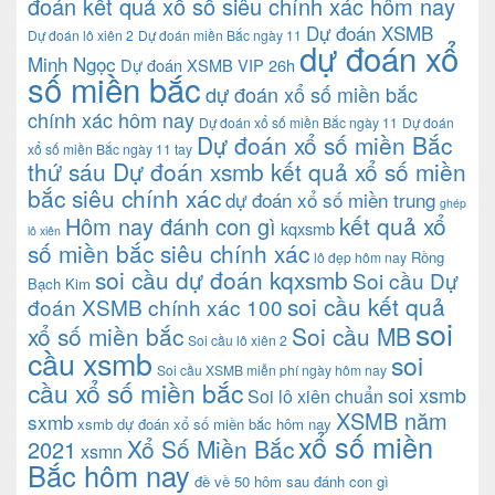
đoán kết quả xổ số siêu chính xác hôm nay
Dự đoán XSMB
Dự đoán lô xiên 2
Dự đoán miền Bắc ngày 11
dự đoán xổ
Minh Ngọc
Dự đoán XSMB VIP 26h
số miền bắc
dự đoán xổ số miền bắc
chính xác hôm nay
Dự đoán xổ số miền Bắc ngày 11
Dự đoán
Dự đoán xổ số miền Bắc
xổ số miền Bắc ngày 11 tay
thứ sáu Dự đoán xsmb kết quả xổ số miền
bắc siêu chính xác
dự đoán xổ số miền trung
ghép
kết quả xổ
Hôm nay đánh con gì
kqxsmb
lô xiên
số miền bắc siêu chính xác
Rồng
lô đẹp hôm nay
soi cầu dự đoán kqxsmb
Soi cầu Dự
Bạch Kim
soi cầu kết quả
đoán XSMB chính xác 100
soi
xổ số miền bắc
Soi cầu MB
Soi cầu lô xiên 2
cầu xsmb
soi
Soi cầu XSMB miễn phí ngày hôm nay
cầu xổ số miền bắc
soi xsmb
Soi lô xiên chuẩn
XSMB năm
sxmb
xsmb dự đoán xổ số miền bắc hôm nay
xổ số miền
Xổ Số Miền Bắc
2021
xsmn
Bắc hôm nay
đề về 50 hôm sau đánh con gì