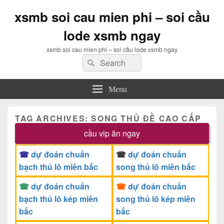
xsmb soi cau mien phi – soi cầu
lode xsmb ngay
xsmb soi cau mien phi – soi cầu lode xsmb ngay
Search
Search
for:
Menu
TAG ARCHIVES:
SONG THỦ ĐỀ CAO CẤP
cầu vip ăn ngay
☎
dự đoán chuẩn
☎
dự đoán chuẩn
bạch thủ lô miền bắc
song thủ lô miền bắc
☎
dự đoán chuẩn
☎
dự đoán chuẩn
bạch thủ lô kép miền
song thủ lô kép miền
bắc
bắc