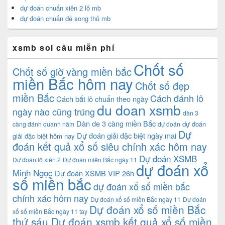
dự đoán chuẩn xiên 2 lô mb
dự đoán chuẩn đề song thủ mb
xsmb soi cầu miễn phí
Chốt số
Chốt số giờ vàng miền bắc
miền Bắc hôm nay
Chốt số đẹp
miền Bắc
Cách đánh lô
Cách bắt lô chuẩn theo ngày
du doan xsmb
ngày nào cũng trúng
dàn 3
Dàn de 3 càng miền Bắc
dự đoán
càng đánh quanh năm
dự đoán
Dự
Dự đoán giải đặc biệt ngày mai
giải đặc biệt hôm nay
đoán kết quả xổ số siêu chính xác hôm nay
Dự đoán XSMB
Dự đoán lô xiên 2
Dự đoán miền Bắc ngày 11
dự đoán xổ
Minh Ngọc
Dự đoán XSMB VIP 26h
số miền bắc
dự đoán xổ số miền bắc
chính xác hôm nay
Dự đoán xổ số miền Bắc ngày 11
Dự đoán
Dự đoán xổ số miền Bắc
xổ số miền Bắc ngày 11 tay
thứ sáu Dự đoán xsmb kết quả xổ số miền