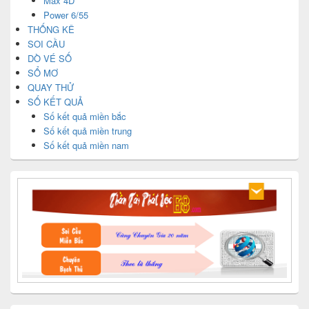
Max 4D
Power 6/55
THỐNG KÊ
SOI CẦU
DÒ VÉ SỐ
SỔ MƠ
QUAY THỬ
SỐ KẾT QUẢ
Số kết quả miền bắc
Số kết quả miền trung
Số kết quả miền nam