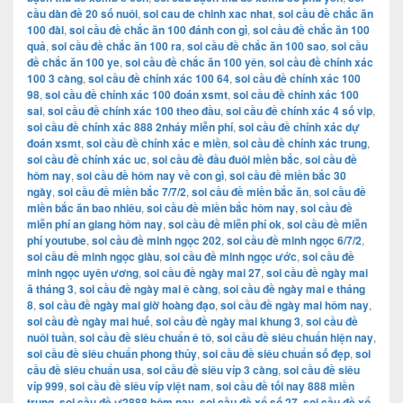
cầu dàn đề 20 số nuôi
,
soi cau de chinh xac nhat
,
soi cầu đề chắc ăn
100 đài
,
soi cầu đề chắc ăn 100 đánh con gì
,
soi cầu đề chắc ăn 100
quả
,
soi cầu đề chắc ăn 100 ra
,
soi cầu đề chắc ăn 100 sao
,
soi cầu
đề chắc ăn 100 ye
,
soi cầu đề chắc ăn 100 yên
,
soi cầu đề chính xác
100 3 càng
,
soi cầu đề chính xác 100 64
,
soi cầu đề chính xác 100
98
,
soi cầu đề chính xác 100 đoán xsmt
,
soi cầu đề chính xác 100
sai
,
soi cầu đề chính xác 100 theo đầu
,
soi cầu đề chính xác 4 số vip
,
soi cầu đề chính xác 888 2nháy miễn phí
,
soi cầu đề chính xác dự
đoán xsmt
,
soi cầu đề chính xác e miền
,
soi cầu đề chính xác trung
,
soi cầu đề chính xác uc
,
soi cầu đề đầu đuôi miền bắc
,
soi cầu đề
hôm nay
,
soi cầu đề hôm nay về con gì
,
soi cầu đề miền bắc 30
ngày
,
soi cầu đề miền bắc 7/7/2
,
soi cầu đề miền bắc ăn
,
soi cầu đề
miền bắc ăn bao nhiêu
,
soi cầu đề miền bắc hôm nay
,
soi cầu đề
miễn phí an giang hôm nay
,
soi cầu đề miễn phí ok
,
soi cầu đề miễn
phí youtube
,
soi cầu đề minh ngọc 202
,
soi cầu đề minh ngọc 6/7/2
,
soi cầu đề minh ngọc giàu
,
soi cầu đề minh ngọc ước
,
soi cầu đề
minh ngọc uyên ương
,
soi cầu đề ngày mai 27
,
soi cầu đề ngày mai
ă tháng 3
,
soi cầu đề ngày mai ê càng
,
soi cầu đề ngày mai e tháng
8
,
soi cầu đề ngày mai giờ hoàng đạo
,
soi cầu đề ngày mai hôm nay
,
soi cầu đề ngày mai huế
,
soi cầu đề ngày mai khung 3
,
soi cầu đề
nuôi tuần
,
soi cầu đề siêu chuẩn ê tô
,
soi cầu đề siêu chuẩn hiện nay
,
soi cầu đề siêu chuẩn phong thủy
,
soi cầu đề siêu chuẩn số đẹp
,
soi
cầu đề siêu chuẩn usa
,
soi cầu đề siêu víp 3 càng
,
soi cầu đề siêu
víp 999
,
soi cầu đề siêu víp việt nam
,
soi cầu đề tối nay 888 miền
trung
,
soi cầu đề ư2888 hôm nay
,
soi cầu đề xổ số 27
,
soi cầu đề xổ