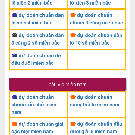
lô xiên 2 miền bắc
lô xiên 3 miền bắc
☎
dự đoán chuẩn dàn
☎
dự đoán chuẩn
lô xiên 4 miền bắc
chuẩn 3 càng miền bắc
☎
dự đoán chuẩn dàn
☎
dự đoán chuẩn dàn
3 càng 2 số miền bắc
lô 10 số miền bắc
☎
dự đoán chuẩn đề
đầu đuôi miền bắc
cầu víp miền nam
☎
dự đoán chuẩn
☎
dự đoán chuẩn
chuẩn xỉu chủ miền
song thủ lô miền nam
nam
☎
dự đoán chuẩn giải
☎
dự đoán chuẩn đầu
đặc biệt miền nam
đuôi giải 8 miền nam