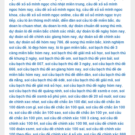
cầu đề xổ số minh ngọc chủ nhật miền trung
,
cầu đề xổ số minh
ngoc hôm nay
,
cầu đề xổ số minh ngoc kg
,
cầu đề xổ số minh ngoc
khoa
,
cầu đề xổ số minh ngọc online
,
cầu đề xổ số minh ngọc trực
tiếp
,
cầu lô ăn thông mới nhất
,
diễn đàn soi cầu lô đề miền bắc
,
du
doan lo chuan nhat
,
du doan lo mb
,
dự đoán chuẩn đề song thủ mb
,
dự đoán lô đề miền bắc chính xác nhất
,
dự đoán lô đề ngày hôm nay
,
dự đoán số đề chính xác giang hôm nay
,
dự đoán số đề chính xác
lan
,
dự đoán số đề hôm nay 786
,
đề song thủ miền bắc
,
kinh nghiệm
soi cầu đề
,
lô đẹp hôm nay
,
lô lô gan miền bắc
,
soi bạch thủ đề 3
càng miền bắc hôm nay
,
soi bạch thủ đề giải mã số học
,
soi bạch thủ
đề khung 2 ngày
,
soi bạch thủ đề om
,
soi bạch thủ đề yên bái
,
soi
cầu bạch thủ đề 007
,
soi cầu bạch thủ đề 3 ngày
,
soi cầu bạch thủ đề
666
,
soi cầu bạch thủ đề an giang hôm nay
,
soi cầu bạch thủ đề de
miền bắc hôm nay
,
soi cầu bạch thủ đề diễn đàn
,
soi cầu bạch thủ đề
đà nẵng
,
soi cầu bạch thủ đề êđê
,
soi cầu bạch thủ đề giải mã
,
soi
cầu bạch thủ đề giải mã số học
,
soi cầu bạch thủ đề ngày hôm nay
,
soi cầu bạch thủ đề quảng ninh
,
soi cầu bạch thủ đề xsmb e con
,
soi
cầu bạch thủ đề xsmb số phú yên
,
soi cầu dàn đề 20 số nuôi
,
soi cau
de chinh xac nhat
,
soi cầu đề chắc ăn 100 đài
,
soi cầu đề chắc ăn
100 đánh con gì
,
soi cầu đề chắc ăn 100 quả
,
soi cầu đề chắc ăn 100
ra
,
soi cầu đề chắc ăn 100 sao
,
soi cầu đề chắc ăn 100 ye
,
soi cầu
đề chắc ăn 100 yên
,
soi cầu đề chính xác 100 3 càng
,
soi cầu đề
chính xác 100 64
,
soi cầu đề chính xác 100 98
,
soi cầu đề chính xác
100 đoán xsmt
,
soi cầu đề chính xác 100 sai
,
soi cầu đề chính xác
100 theo đầu
,
soi cầu đề chính xác 4 số vip
,
soi cầu đề chính xác 888