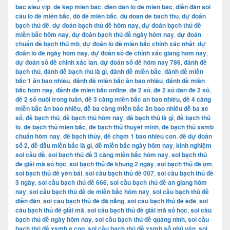
bac sieu vip
,
de kep mien bac
,
dien dan lo de mien bac
,
diễn đàn soi
cầu lô đề miền bắc
,
dò đề miền bắc
,
du doan de bach thu
,
dự đoán
bạch thủ đề
,
dự đoán bạch thủ đề hôm nay
,
dự đoán bạch thủ đề
miền bắc hôm nay
,
dự đoán bạch thủ đề ngày hôm nay
,
dự đoán
chuẩn đề bạch thủ mb
,
dự đoán lô đề miền bắc chính xác nhất
,
dự
đoán lô đề ngày hôm nay
,
dự đoán số đề chính xác giang hôm nay
,
dự đoán số đề chính xác lan
,
dự đoán số đề hôm nay 786
,
đánh đề
bạch thủ
,
đánh đề bạch thủ là gì
,
đánh đề miền bắc
,
đánh đề miền
bắc 1 ăn bao nhiêu
,
đánh đề miền bắc ăn bao nhiêu
,
đánh đề miền
bắc hôm nay
,
đánh đề miền bắc online
,
đề 2 số
,
đề 2 số dan đề 2 số
,
đề 2 số nuôi trong tuần
,
đề 3 càng miền bắc an bao nhiêu
,
đề 4 càng
miền bắc ăn bao nhiêu
,
đề ba càng miền bắc ăn bao nhiêu đề ba xe
số
,
đề bạch thủ
,
đề bạch thủ hôm nay
,
đề bạch thủ là gì
,
đề bạch thủ
lô
,
đề bạch thủ miền bắc
,
đề bạch thủ thuyết minh
,
đề bạch thủ xsmb
chuẩn hôm nay
,
đề bạch thủy
,
đề chạm 1 bao nhiêu con
,
đề dự đoán
số 2
,
đề đầu miền bắc là gì
,
đề miền bắc ngày hôm nay
,
kinh nghiệm
soi cầu đề
,
soi bạch thủ đề 3 càng miền bắc hôm nay
,
soi bạch thủ
đề giải mã số học
,
soi bạch thủ đề khung 2 ngày
,
soi bạch thủ đề om
,
soi bạch thủ đề yên bái
,
soi cầu bạch thủ đề 007
,
soi cầu bạch thủ đề
3 ngày
,
soi cầu bạch thủ đề 666
,
soi cầu bạch thủ đề an giang hôm
nay
,
soi cầu bạch thủ đề de miền bắc hôm nay
,
soi cầu bạch thủ đề
diễn đàn
,
soi cầu bạch thủ đề đà nẵng
,
soi cầu bạch thủ đề êđê
,
soi
cầu bạch thủ đề giải mã
,
soi cầu bạch thủ đề giải mã số học
,
soi cầu
bạch thủ đề ngày hôm nay
,
soi cầu bạch thủ đề quảng ninh
,
soi cầu
bạch thủ đề xsmb e con
,
soi cầu bạch thủ đề xsmb số phú yên
,
soi