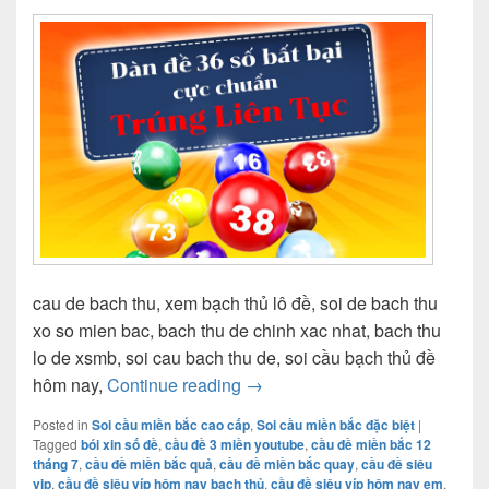
cau de bach thu, xem bạch thủ lô đề, soi de bach thu
xo so mien bac, bach thu de chinh xac nhat, bach thu
lo de xsmb, soi cau bach thu de, soi cầu bạch thủ đề
dự đoán chuẩn đề song thủ mb
hôm nay,
Continue reading
→
Posted in
Soi cầu miền bắc cao cấp
,
Soi cầu miền bắc đặc biệt
|
Tagged
bói xin số đề
,
cầu đề 3 miền youtube
,
cầu đề miền bắc 12
tháng 7
,
cầu đề miền bắc quả
,
cầu đề miền bắc quay
,
cầu đề siêu
vip
,
cầu đề siêu víp hôm nay bạch thủ
,
cầu đề siêu víp hôm nay em
,