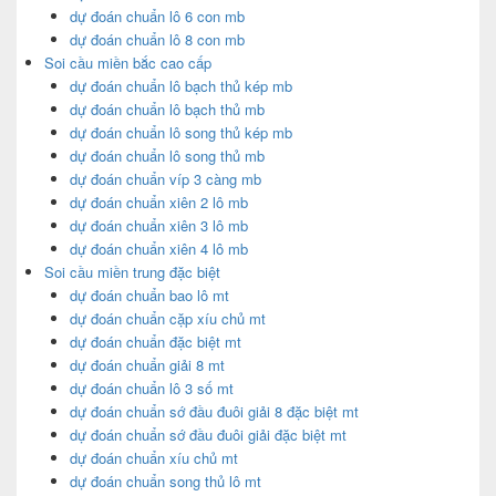
dự đoán chuẩn lô 6 con mb
dự đoán chuẩn lô 8 con mb
Soi cầu miền bắc cao cấp
dự đoán chuẩn lô bạch thủ kép mb
dự đoán chuẩn lô bạch thủ mb
dự đoán chuẩn lô song thủ kép mb
dự đoán chuẩn lô song thủ mb
dự đoán chuẩn víp 3 càng mb
dự đoán chuẩn xiên 2 lô mb
dự đoán chuẩn xiên 3 lô mb
dự đoán chuẩn xiên 4 lô mb
Soi cầu miền trung đặc biệt
dự đoán chuẩn bao lô mt
dự đoán chuẩn cặp xíu chủ mt
dự đoán chuẩn đặc biệt mt
dự đoán chuẩn giải 8 mt
dự đoán chuẩn lô 3 số mt
dự đoán chuẩn sớ đầu đuôi giải 8 đặc biệt mt
dự đoán chuẩn sớ đầu đuôi giải đặc biệt mt
dự đoán chuẩn xíu chủ mt
dự đoán chuẩn song thủ lô mt