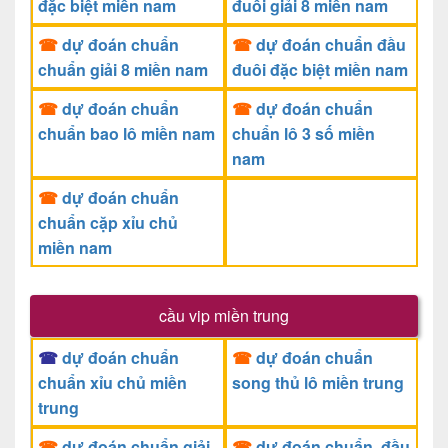
đặc biệt miền nam
đuôi giải 8 miền nam
☎
dự đoán chuẩn
☎
dự đoán chuẩn đầu
chuẩn giải 8 miền nam
đuôi đặc biệt miền nam
☎
dự đoán chuẩn
☎
dự đoán chuẩn
chuẩn bao lô miền nam
chuẩn lô 3 số miền
nam
☎
dự đoán chuẩn
chuẩn cặp xỉu chủ
miền nam
cầu vip miền trung
☎
dự đoán chuẩn
☎
dự đoán chuẩn
chuẩn xỉu chủ miền
song thủ lô miền trung
trung
☎
dự đoán chuẩn giải
☎
dự đoán chuẩn đầu