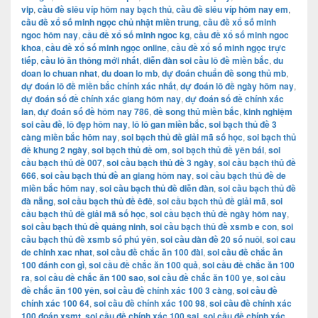
vip
,
cầu đề siêu víp hôm nay bạch thủ
,
cầu đề siêu víp hôm nay em
,
cầu đề xổ số minh ngọc chủ nhật miền trung
,
cầu đề xổ số minh
ngoc hôm nay
,
cầu đề xổ số minh ngoc kg
,
cầu đề xổ số minh ngoc
khoa
,
cầu đề xổ số minh ngọc online
,
cầu đề xổ số minh ngọc trực
tiếp
,
cầu lô ăn thông mới nhất
,
diễn đàn soi cầu lô đề miền bắc
,
du
doan lo chuan nhat
,
du doan lo mb
,
dự đoán chuẩn đề song thủ mb
,
dự đoán lô đề miền bắc chính xác nhất
,
dự đoán lô đề ngày hôm nay
,
dự đoán số đề chính xác giang hôm nay
,
dự đoán số đề chính xác
lan
,
dự đoán số đề hôm nay 786
,
đề song thủ miền bắc
,
kinh nghiệm
soi cầu đề
,
lô đẹp hôm nay
,
lô lô gan miền bắc
,
soi bạch thủ đề 3
càng miền bắc hôm nay
,
soi bạch thủ đề giải mã số học
,
soi bạch thủ
đề khung 2 ngày
,
soi bạch thủ đề om
,
soi bạch thủ đề yên bái
,
soi
cầu bạch thủ đề 007
,
soi cầu bạch thủ đề 3 ngày
,
soi cầu bạch thủ đề
666
,
soi cầu bạch thủ đề an giang hôm nay
,
soi cầu bạch thủ đề de
miền bắc hôm nay
,
soi cầu bạch thủ đề diễn đàn
,
soi cầu bạch thủ đề
đà nẵng
,
soi cầu bạch thủ đề êđê
,
soi cầu bạch thủ đề giải mã
,
soi
cầu bạch thủ đề giải mã số học
,
soi cầu bạch thủ đề ngày hôm nay
,
soi cầu bạch thủ đề quảng ninh
,
soi cầu bạch thủ đề xsmb e con
,
soi
cầu bạch thủ đề xsmb số phú yên
,
soi cầu dàn đề 20 số nuôi
,
soi cau
de chinh xac nhat
,
soi cầu đề chắc ăn 100 đài
,
soi cầu đề chắc ăn
100 đánh con gì
,
soi cầu đề chắc ăn 100 quả
,
soi cầu đề chắc ăn 100
ra
,
soi cầu đề chắc ăn 100 sao
,
soi cầu đề chắc ăn 100 ye
,
soi cầu
đề chắc ăn 100 yên
,
soi cầu đề chính xác 100 3 càng
,
soi cầu đề
chính xác 100 64
,
soi cầu đề chính xác 100 98
,
soi cầu đề chính xác
100 đoán xsmt
,
soi cầu đề chính xác 100 sai
,
soi cầu đề chính xác