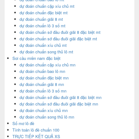
dự đoán chuẩn cặp xíu chủ mt
dự đoán chuẩn đặc biệt mt
dự đoán chuẩn giải 8 mt
dự đoán chuẩn lô 3 số mt
dự đoán chuẩn sớ đầu đuôi giải 8 đặc biệt mt
dự đoán chuẩn sớ đầu đuôi giải đặc biệt mt
dự đoán chuẩn xíu chủ mt
dự đoán chuẩn song thủ lô mt
Soi cầu miền nam đặc biệt
dự đoán chuẩn cặp xíu chủ mn
dự đoán chuẩn bao lô mn
dự đoán chuẩn đặc biệt mn
dự đoán chuẩn giải 8 mn
dự đoán chuẩn lô 3 số mn
dự đoán chuẩn sớ đầu đuôi giải 8 đặc biệt mn
dự đoán chuẩn sớ đầu đuôi giải đặc biệt mn
dự đoán chuẩn xíu chủ mn
dự đoán chuẩn song thủ lô mn
Sổ mơ lô đề
Tính toán lô đề chuẩn 100
TRỰC TIẾP KẾT QUẢ XS