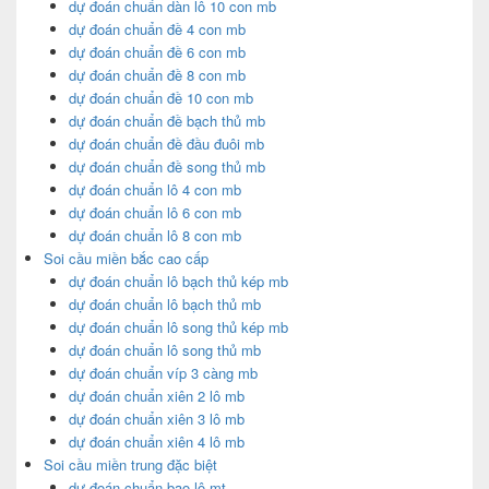
dự đoán chuẩn dàn lô 10 con mb
dự đoán chuẩn đề 4 con mb
dự đoán chuẩn đề 6 con mb
dự đoán chuẩn đề 8 con mb
dự đoán chuẩn đề 10 con mb
dự đoán chuẩn đề bạch thủ mb
dự đoán chuẩn đề đầu đuôi mb
dự đoán chuẩn đề song thủ mb
dự đoán chuẩn lô 4 con mb
dự đoán chuẩn lô 6 con mb
dự đoán chuẩn lô 8 con mb
Soi cầu miền bắc cao cấp
dự đoán chuẩn lô bạch thủ kép mb
dự đoán chuẩn lô bạch thủ mb
dự đoán chuẩn lô song thủ kép mb
dự đoán chuẩn lô song thủ mb
dự đoán chuẩn víp 3 càng mb
dự đoán chuẩn xiên 2 lô mb
dự đoán chuẩn xiên 3 lô mb
dự đoán chuẩn xiên 4 lô mb
Soi cầu miền trung đặc biệt
dự đoán chuẩn bao lô mt