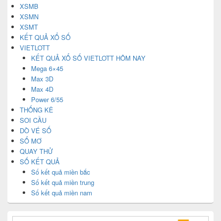
XSMB
XSMN
XSMT
KẾT QUẢ XỔ SỐ
VIETLOTT
KẾT QUẢ XỔ SỐ VIETLOTT HÔM NAY
Mega 6×45
Max 3D
Max 4D
Power 6/55
THỐNG KÊ
SOI CẦU
DÒ VÉ SỐ
SỔ MƠ
QUAY THỬ
SỐ KẾT QUẢ
Số kết quả miền bắc
Số kết quả miền trung
Số kết quả miền nam