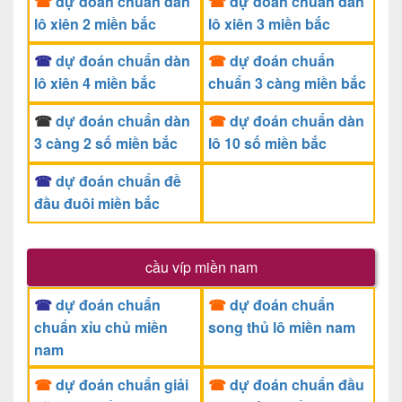
☎
dự đoán chuẩn dàn
☎
dự đoán chuẩn dàn
lô xiên 2 miền bắc
lô xiên 3 miền bắc
☎
dự đoán chuẩn dàn
☎
dự đoán chuẩn
lô xiên 4 miền bắc
chuẩn 3 càng miền bắc
☎
dự đoán chuẩn dàn
☎
dự đoán chuẩn dàn
3 càng 2 số miền bắc
lô 10 số miền bắc
☎
dự đoán chuẩn đề
đầu đuôi miền bắc
cầu víp miền nam
☎
dự đoán chuẩn
☎
dự đoán chuẩn
chuẩn xỉu chủ miền
song thủ lô miền nam
nam
☎
dự đoán chuẩn giải
☎
dự đoán chuẩn đầu