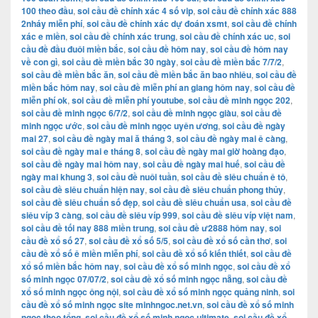
100 theo đầu
,
soi cầu đề chính xác 4 số vip
,
soi cầu đề chính xác 888
2nháy miễn phí
,
soi cầu đề chính xác dự đoán xsmt
,
soi cầu đề chính
xác e miền
,
soi cầu đề chính xác trung
,
soi cầu đề chính xác uc
,
soi
cầu đề đầu đuôi miền bắc
,
soi cầu đề hôm nay
,
soi cầu đề hôm nay
về con gì
,
soi cầu đề miền bắc 30 ngày
,
soi cầu đề miền bắc 7/7/2
,
soi cầu đề miền bắc ăn
,
soi cầu đề miền bắc ăn bao nhiêu
,
soi cầu đề
miền bắc hôm nay
,
soi cầu đề miễn phí an giang hôm nay
,
soi cầu đề
miễn phí ok
,
soi cầu đề miễn phí youtube
,
soi cầu đề minh ngọc 202
,
soi cầu đề minh ngọc 6/7/2
,
soi cầu đề minh ngọc giàu
,
soi cầu đề
minh ngọc ước
,
soi cầu đề minh ngọc uyên ương
,
soi cầu đề ngày
mai 27
,
soi cầu đề ngày mai ă tháng 3
,
soi cầu đề ngày mai ê càng
,
soi cầu đề ngày mai e tháng 8
,
soi cầu đề ngày mai giờ hoàng đạo
,
soi cầu đề ngày mai hôm nay
,
soi cầu đề ngày mai huế
,
soi cầu đề
ngày mai khung 3
,
soi cầu đề nuôi tuần
,
soi cầu đề siêu chuẩn ê tô
,
soi cầu đề siêu chuẩn hiện nay
,
soi cầu đề siêu chuẩn phong thủy
,
soi cầu đề siêu chuẩn số đẹp
,
soi cầu đề siêu chuẩn usa
,
soi cầu đề
siêu víp 3 càng
,
soi cầu đề siêu víp 999
,
soi cầu đề siêu víp việt nam
,
soi cầu đề tối nay 888 miền trung
,
soi cầu đề ư2888 hôm nay
,
soi
cầu đề xổ số 27
,
soi cầu đề xổ số 5/5
,
soi cầu đề xổ số cần thơ
,
soi
cầu đề xổ số ê miền miễn phí
,
soi cầu đề xổ số kiến thiết
,
soi cầu đề
xổ số miền bắc hôm nay
,
soi cầu đề xổ số minh ngọc
,
soi cầu đề xổ
số minh ngọc 07/07/2
,
soi cầu đề xổ số minh ngọc nẵng
,
soi cầu đề
xổ số minh ngọc ông nội
,
soi cầu đề xổ số minh ngọc quảng ninh
,
soi
cầu đề xổ số minh ngọc site minhngoc.net.vn
,
soi cầu đề xổ số minh
ngọc theo tổng
,
soi cầu đề xổ số minh ngọc ultimate
,
soi cầu đề xổ