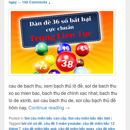
ngay
—
108 Comments ↓
cau de bach thu, xem bạch thủ lô đề, soi de bach thu
xo so mien bac, bach thu de chinh xac nhat, bach thu
lo de xsmb, soi cau bach thu de, soi cầu bạch thủ đề
dự đoán chuẩn đề song thủ mb
hôm nay,
Continue reading
→
Posted in
Soi cầu miền bắc cao cấp
,
Soi cầu miền bắc đặc biệt
|
Tagged
bói xin số đề
,
cầu đề 3 miền youtube
,
cầu đề miền bắc 12
tháng 7
,
cầu đề miền bắc quả
,
cầu đề miền bắc quay
,
cầu đề siêu