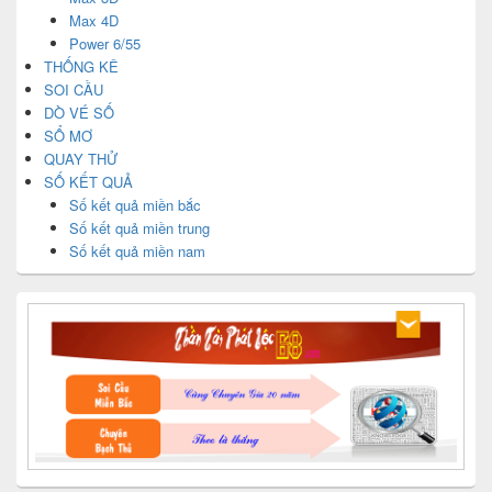
Max 4D
Power 6/55
THỐNG KÊ
SOI CẦU
DÒ VÉ SỐ
SỔ MƠ
QUAY THỬ
SỐ KẾT QUẢ
Số kết quả miền bắc
Số kết quả miền trung
Số kết quả miền nam