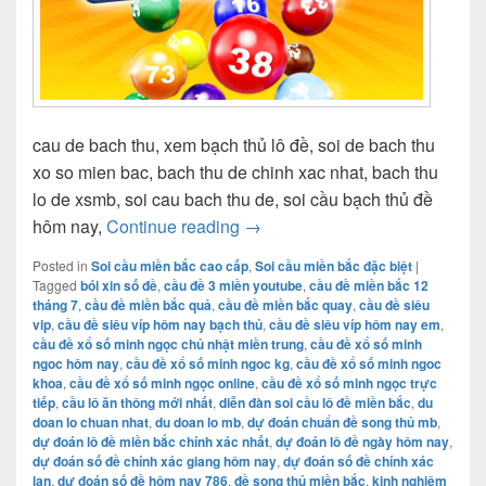
cau de bach thu, xem bạch thủ lô đề, soi de bach thu
xo so mien bac, bach thu de chinh xac nhat, bach thu
lo de xsmb, soi cau bach thu de, soi cầu bạch thủ đề
dự đoán chuẩn đề song thủ mb
hôm nay,
Continue reading
→
Posted in
Soi cầu miền bắc cao cấp
,
Soi cầu miền bắc đặc biệt
|
Tagged
bói xin số đề
,
cầu đề 3 miền youtube
,
cầu đề miền bắc 12
tháng 7
,
cầu đề miền bắc quả
,
cầu đề miền bắc quay
,
cầu đề siêu
vip
,
cầu đề siêu víp hôm nay bạch thủ
,
cầu đề siêu víp hôm nay em
,
cầu đề xổ số minh ngọc chủ nhật miền trung
,
cầu đề xổ số minh
ngoc hôm nay
,
cầu đề xổ số minh ngoc kg
,
cầu đề xổ số minh ngoc
khoa
,
cầu đề xổ số minh ngọc online
,
cầu đề xổ số minh ngọc trực
tiếp
,
cầu lô ăn thông mới nhất
,
diễn đàn soi cầu lô đề miền bắc
,
du
doan lo chuan nhat
,
du doan lo mb
,
dự đoán chuẩn đề song thủ mb
,
dự đoán lô đề miền bắc chính xác nhất
,
dự đoán lô đề ngày hôm nay
,
dự đoán số đề chính xác giang hôm nay
,
dự đoán số đề chính xác
lan
,
dự đoán số đề hôm nay 786
,
đề song thủ miền bắc
,
kinh nghiệm