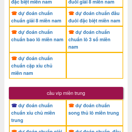
đặc biệt miền nam
đuôi giải 8 miền nam
☎
dự đoán chuẩn
☎
dự đoán chuẩn đầu
chuẩn giải 8 miền nam
đuôi đặc biệt miền nam
☎
dự đoán chuẩn
☎
dự đoán chuẩn
chuẩn bao lô miền nam
chuẩn lô 3 số miền
nam
☎
dự đoán chuẩn
chuẩn cặp xỉu chủ
miền nam
cầu vip miền trung
☎
dự đoán chuẩn
☎
dự đoán chuẩn
chuẩn xỉu chủ miền
song thủ lô miền trung
trung
☎
dự đoán chuẩn giải
☎
dự đoán chuẩn đầu