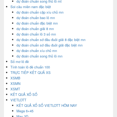
dự đoán chuẩn song thủ lô mt
Soi cầu miền nam đặc biệt
dự đoán chuẩn cặp xíu chủ mn
dự đoán chuẩn bao lô mn
dự đoán chuẩn đặc biệt mn
dự đoán chuẩn giải 8 mn
dự đoán chuẩn lô 3 số mn
dự đoán chuẩn sớ đầu đuôi giải 8 đặc biệt mn
dự đoán chuẩn sớ đầu đuôi giải đặc biệt mn
dự đoán chuẩn xíu chủ mn
dự đoán chuẩn song thủ lô mn
Sổ mơ lô đề
Tính toán lô đề chuẩn 100
TRỰC TIẾP KẾT QUẢ XS
XSMB
XSMN
XSMT
KẾT QUẢ XỔ SỐ
VIETLOTT
KẾT QUẢ XỔ SỐ VIETLOTT HÔM NAY
Mega 6×45
Max 3D