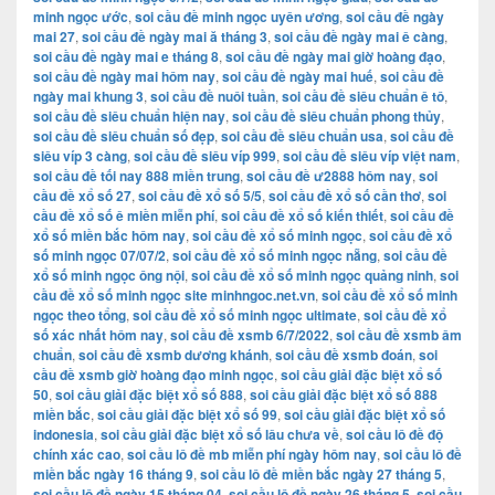
minh ngọc ước
,
soi cầu đề minh ngọc uyên ương
,
soi cầu đề ngày
mai 27
,
soi cầu đề ngày mai ă tháng 3
,
soi cầu đề ngày mai ê càng
,
soi cầu đề ngày mai e tháng 8
,
soi cầu đề ngày mai giờ hoàng đạo
,
soi cầu đề ngày mai hôm nay
,
soi cầu đề ngày mai huế
,
soi cầu đề
ngày mai khung 3
,
soi cầu đề nuôi tuần
,
soi cầu đề siêu chuẩn ê tô
,
soi cầu đề siêu chuẩn hiện nay
,
soi cầu đề siêu chuẩn phong thủy
,
soi cầu đề siêu chuẩn số đẹp
,
soi cầu đề siêu chuẩn usa
,
soi cầu đề
siêu víp 3 càng
,
soi cầu đề siêu víp 999
,
soi cầu đề siêu víp việt nam
,
soi cầu đề tối nay 888 miền trung
,
soi cầu đề ư2888 hôm nay
,
soi
cầu đề xổ số 27
,
soi cầu đề xổ số 5/5
,
soi cầu đề xổ số cần thơ
,
soi
cầu đề xổ số ê miền miễn phí
,
soi cầu đề xổ số kiến thiết
,
soi cầu đề
xổ số miền bắc hôm nay
,
soi cầu đề xổ số minh ngọc
,
soi cầu đề xổ
số minh ngọc 07/07/2
,
soi cầu đề xổ số minh ngọc nẵng
,
soi cầu đề
xổ số minh ngọc ông nội
,
soi cầu đề xổ số minh ngọc quảng ninh
,
soi
cầu đề xổ số minh ngọc site minhngoc.net.vn
,
soi cầu đề xổ số minh
ngọc theo tổng
,
soi cầu đề xổ số minh ngọc ultimate
,
soi cầu đề xổ
số xác nhất hôm nay
,
soi cầu đề xsmb 6/7/2022
,
soi cầu đề xsmb âm
chuẩn
,
soi cầu đề xsmb dương khánh
,
soi cầu đề xsmb đoán
,
soi
cầu đề xsmb giờ hoàng đạo minh ngọc
,
soi cầu giải đặc biệt xổ số
50
,
soi cầu giải đặc biệt xổ số 888
,
soi cầu giải đặc biệt xổ số 888
miền bắc
,
soi cầu giải đặc biệt xổ số 99
,
soi cầu giải đặc biệt xổ số
indonesia
,
soi cầu giải đặc biệt xổ số lâu chưa về
,
soi cầu lô đề độ
chính xác cao
,
soi cầu lô đề mb miễn phí ngày hôm nay
,
soi cầu lô đề
miền bắc ngày 16 tháng 9
,
soi cầu lô đề miền bắc ngày 27 tháng 5
,
soi cầu lô đề ngày 15 tháng 04
,
soi cầu lô đề ngày 26 tháng 5
,
soi cầu