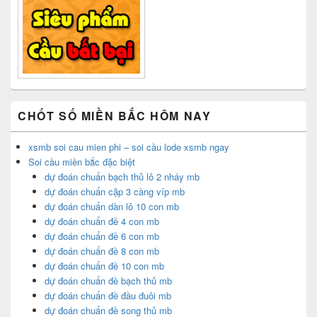
CHỐT SỐ MIỀN BẮC HÔM NAY
xsmb soi cau mien phi – soi cầu lode xsmb ngay
Soi cầu miền bắc đặc biệt
dự đoán chuẩn bạch thủ lô 2 nháy mb
dự đoán chuẩn cặp 3 càng víp mb
dự đoán chuẩn dàn lô 10 con mb
dự đoán chuẩn đề 4 con mb
dự đoán chuẩn đề 6 con mb
dự đoán chuẩn đề 8 con mb
dự đoán chuẩn đề 10 con mb
dự đoán chuẩn đề bạch thủ mb
dự đoán chuẩn đề đầu đuôi mb
dự đoán chuẩn đề song thủ mb