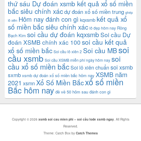
thứ sáu Dự đoán xsmb kết quả xổ số miền
bắc siêu chính xác
dự đoán xổ số miền trung
ghép
kết quả xổ
Hôm nay đánh con gì
kqxsmb
lô xiên
số miền bắc siêu chính xác
Rồng
lô đẹp hôm nay
soi cầu dự đoán kqxsmb
Soi cầu Dự
Bạch Kim
soi cầu kết quả
đoán XSMB chính xác 100
soi
xổ số miền bắc
Soi cầu MB
Soi cầu lô xiên 2
cầu xsmb
soi
Soi cầu XSMB miễn phí ngày hôm nay
cầu xổ số miền bắc
soi xsmb
Soi lô xiên chuẩn
XSMB năm
sxmb
xsmb dự đoán xổ số miền bắc hôm nay
xổ số miền
Xổ Số Miền Bắc
2021
xsmn
Bắc hôm nay
đề về 50 hôm sau đánh con gì
Copyright © 2026
xsmb soi cau mien phi – soi cầu lode xsmb ngay
. All Rights
Reserved.
Theme: Catch Box by
Catch Themes