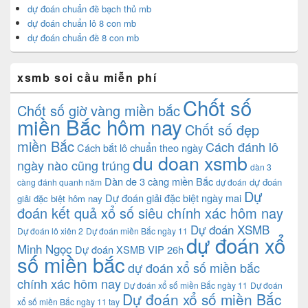
dự đoán chuẩn đề bạch thủ mb
dự đoán chuẩn lô 8 con mb
dự đoán chuẩn đề 8 con mb
xsmb soi cầu miễn phí
Chốt số
Chốt số giờ vàng miền bắc
miền Bắc hôm nay
Chốt số đẹp
miền Bắc
Cách đánh lô
Cách bắt lô chuẩn theo ngày
du doan xsmb
ngày nào cũng trúng
dàn 3
Dàn de 3 càng miền Bắc
dự đoán
càng đánh quanh năm
dự đoán
Dự
Dự đoán giải đặc biệt ngày mai
giải đặc biệt hôm nay
đoán kết quả xổ số siêu chính xác hôm nay
Dự đoán XSMB
Dự đoán lô xiên 2
Dự đoán miền Bắc ngày 11
dự đoán xổ
Minh Ngọc
Dự đoán XSMB VIP 26h
số miền bắc
dự đoán xổ số miền bắc
chính xác hôm nay
Dự đoán xổ số miền Bắc ngày 11
Dự đoán
Dự đoán xổ số miền Bắc
xổ số miền Bắc ngày 11 tay