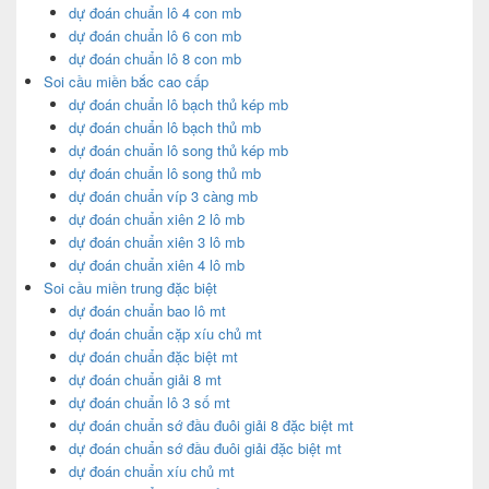
dự đoán chuẩn lô 4 con mb
dự đoán chuẩn lô 6 con mb
dự đoán chuẩn lô 8 con mb
Soi cầu miền bắc cao cấp
dự đoán chuẩn lô bạch thủ kép mb
dự đoán chuẩn lô bạch thủ mb
dự đoán chuẩn lô song thủ kép mb
dự đoán chuẩn lô song thủ mb
dự đoán chuẩn víp 3 càng mb
dự đoán chuẩn xiên 2 lô mb
dự đoán chuẩn xiên 3 lô mb
dự đoán chuẩn xiên 4 lô mb
Soi cầu miền trung đặc biệt
dự đoán chuẩn bao lô mt
dự đoán chuẩn cặp xíu chủ mt
dự đoán chuẩn đặc biệt mt
dự đoán chuẩn giải 8 mt
dự đoán chuẩn lô 3 số mt
dự đoán chuẩn sớ đầu đuôi giải 8 đặc biệt mt
dự đoán chuẩn sớ đầu đuôi giải đặc biệt mt
dự đoán chuẩn xíu chủ mt