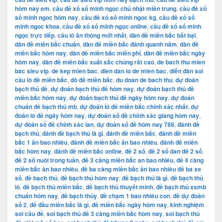
hôm nay em
,
cầu đề xổ số minh ngọc chủ nhật miền trung
,
cầu đề xổ
số minh ngoc hôm nay
,
cầu đề xổ số minh ngoc kg
,
cầu đề xổ số
minh ngoc khoa
,
cầu đề xổ số minh ngọc online
,
cầu đề xổ số minh
ngọc trực tiếp
,
cầu lô ăn thông mới nhất
,
dàn đề miền bắc bất bại
,
dàn đề miền bắc chuẩn
,
dàn đề miền bắc đánh quanh năm
,
dàn đề
miền bắc hôm nay
,
dàn đề miền bắc miễn phí
,
dàn đề miền bắc ngày
hôm nay
,
dàn đề miền bắc xuất sắc chúng rất cao
,
de bach thu mien
bac sieu vip
,
de kep mien bac
,
dien dan lo de mien bac
,
diễn đàn soi
cầu lô đề miền bắc
,
dò đề miền bắc
,
du doan de bach thu
,
dự đoán
bạch thủ đề
,
dự đoán bạch thủ đề hôm nay
,
dự đoán bạch thủ đề
miền bắc hôm nay
,
dự đoán bạch thủ đề ngày hôm nay
,
dự đoán
chuẩn đề bạch thủ mb
,
dự đoán lô đề miền bắc chính xác nhất
,
dự
đoán lô đề ngày hôm nay
,
dự đoán số đề chính xác giang hôm nay
,
dự đoán số đề chính xác lan
,
dự đoán số đề hôm nay 786
,
đánh đề
bạch thủ
,
đánh đề bạch thủ là gì
,
đánh đề miền bắc
,
đánh đề miền
bắc 1 ăn bao nhiêu
,
đánh đề miền bắc ăn bao nhiêu
,
đánh đề miền
bắc hôm nay
,
đánh đề miền bắc online
,
đề 2 số
,
đề 2 số dan đề 2 số
,
đề 2 số nuôi trong tuần
,
đề 3 càng miền bắc an bao nhiêu
,
đề 4 càng
miền bắc ăn bao nhiêu
,
đề ba càng miền bắc ăn bao nhiêu đề ba xe
số
,
đề bạch thủ
,
đề bạch thủ hôm nay
,
đề bạch thủ là gì
,
đề bạch thủ
lô
,
đề bạch thủ miền bắc
,
đề bạch thủ thuyết minh
,
đề bạch thủ xsmb
chuẩn hôm nay
,
đề bạch thủy
,
đề chạm 1 bao nhiêu con
,
đề dự đoán
số 2
,
đề đầu miền bắc là gì
,
đề miền bắc ngày hôm nay
,
kinh nghiệm
soi cầu đề
,
soi bạch thủ đề 3 càng miền bắc hôm nay
,
soi bạch thủ