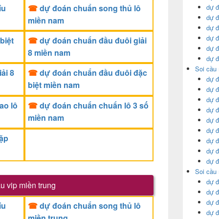
dự đ
ỉu
☎
dự đoán chuẩn song thủ lô
dự đ
miền nam
dự đ
dự đ
biệt
☎
dự đoán chuẩn đầu đuôi giải
dự đ
8 miền nam
dự đ
Soi cầu 
ải 8
☎
dự đoán chuẩn đầu đuôi đặc
dự đ
biệt miền nam
dự đ
dự đ
ao lô
☎
dự đoán chuẩn chuẩn lô 3 số
dự đ
miền nam
dự đ
dự đ
ặp
dự đ
dự đ
dự đ
Soi cầu
dự đ
u vip miền trung
dự đ
dự đ
ỉu
☎
dự đoán chuẩn song thủ lô
dự đ
miền trung