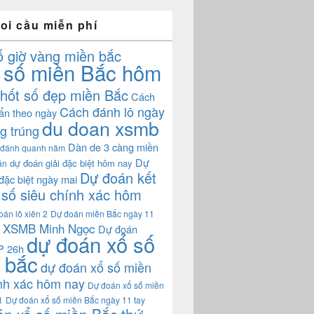
oi cầu miễn phí
ố giờ vàng miền bắc
 số miền Bắc hôm
hốt số đẹp miền Bắc
Cách
Cách đánh lô ngày
uẩn theo ngày
du doan xsmb
g trúng
Dàn de 3 càng miền
 đánh quanh năm
Dự
dự đoán giải đặc biệt hôm nay
án
Dự đoán kết
 đặc biệt ngày mai
 số siêu chính xác hôm
oán lô xiên 2
Dự đoán miền Bắc ngày 11
 XSMB Minh Ngọc
Dự đoán
dự đoán xổ số
P 26h
 bắc
dự đoán xổ số miền
nh xác hôm nay
Dự đoán xổ số miền
1
Dự đoán xổ số miền Bắc ngày 11 tay
n xổ số miền Bắc thứ