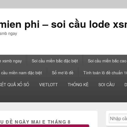
mien phi – soi cầu lode x
 xsmb ngay
de xsmb ngay
Soi cầu miền bắc đặc biệt
Soi cầu miền bắc cao
i cầu miền nam đặc biệt
Sổ mơ lô đề
Tính toán lô đề chuẩn 1
KẾT QUẢ XỔ SỐ
VIETLOTT
THỐNG KÊ
SOI CẦU
D
Primary
Sidebar
ẦU ĐỀ NGÀY MAI E THÁNG 8
Widget