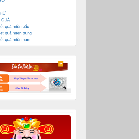
SỐ
THỬ
 QUẢ
ết quả miền bắc
ết quả miền trung
ết quả miền nam