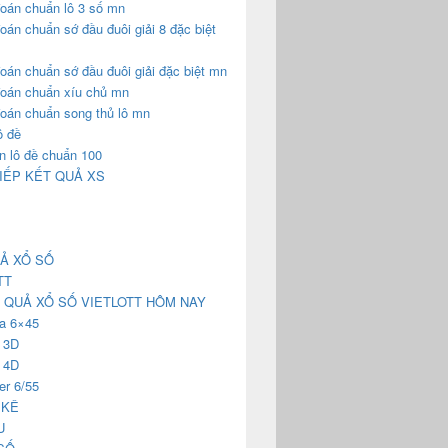
oán chuẩn lô 3 số mn
oán chuẩn sớ đầu đuôi giải 8 đặc biệt
oán chuẩn sớ đầu đuôi giải đặc biệt mn
oán chuẩn xíu chủ mn
oán chuẩn song thủ lô mn
ô đề
n lô đề chuẩn 100
IẾP KẾT QUẢ XS
Ả XỔ SỐ
TT
 QUẢ XỔ SỐ VIETLOTT HÔM NAY
a 6×45
 3D
 4D
r 6/55
 KÊ
U