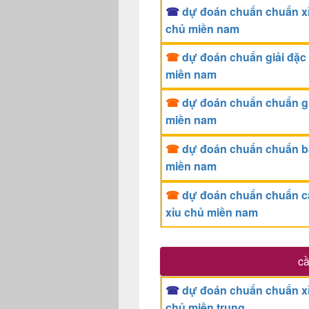
☎
dự đoán chuẩn chuẩn x
chủ miền nam
☎
dự đoán chuẩn giải đặc 
miền nam
☎
dự đoán chuẩn chuẩn gi
miền nam
☎
dự đoán chuẩn chuẩn b
miền nam
☎
dự đoán chuẩn chuẩn c
xỉu chủ miền nam
cầ
☎
dự đoán chuẩn chuẩn x
chủ miền trung