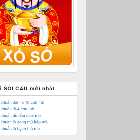
ả SOI CẦU mới nhất
 chuẩn dàn lô 10 con mb
 chuẩn lô 4 con mb
 chuẩn đề đầu đuôi mb
 chuẩn lô song thủ kép mb
 chuẩn lô bạch thủ mb