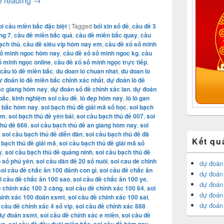
e reading
→
oi cầu miền bắc đặc biệt
|
Tagged
bói xin số đề
,
cầu đề 3
ng 7
,
cầu đề miền bắc quả
,
cầu đề miền bắc quay
,
cầu
ạch thủ
,
cầu đề siêu víp hôm nay em
,
cầu đề xổ số minh
số minh ngoc hôm nay
,
cầu đề xổ số minh ngoc kg
,
cầu
ố minh ngọc online
,
cầu đề xổ số minh ngọc trực tiếp
,
 cầu lô đề miền bắc
,
du doan lo chuan nhat
,
du doan lo
ự đoán lô đề miền bắc chính xác nhất
,
dự đoán lô đề
ác giang hôm nay
,
dự đoán số đề chính xác lan
,
dự đoán
bắc
,
kinh nghiệm soi cầu đề
,
lô đẹp hôm nay
,
lô lô gan
n bắc hôm nay
,
soi bạch thủ đề giải mã số học
,
soi bạch
om
,
soi bạch thủ đề yên bái
,
soi cầu bạch thủ đề 007
,
soi
thủ đề 666
,
soi cầu bạch thủ đề an giang hôm nay
,
soi
,
soi cầu bạch thủ đề diễn đàn
,
soi cầu bạch thủ đề đà
Kết qu
 bạch thủ đề giải mã
,
soi cầu bạch thủ đề giải mã số
y
,
soi cầu bạch thủ đề quảng ninh
,
soi cầu bạch thủ đề
 số phú yên
,
soi cầu dàn đề 20 số nuôi
,
soi cau de chinh
dự đoán
soi cầu đề chắc ăn 100 đánh con gì
,
soi cầu đề chắc ăn
dự đoán
i cầu đề chắc ăn 100 sao
,
soi cầu đề chắc ăn 100 ye
,
dự đoán
ề chính xác 100 3 càng
,
soi cầu đề chính xác 100 64
,
soi
dự đoán
hính xác 100 đoán xsmt
,
soi cầu đề chính xác 100 sai
,
dự đoán
 cầu đề chính xác 4 số vip
,
soi cầu đề chính xác 888
 dự đoán xsmt
,
soi cầu đề chính xác e miền
,
soi cầu đề
uc
,
soi cầu đề đầu đuôi miền bắc
,
soi cầu đề hôm nay
,