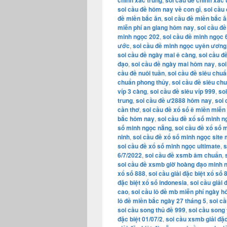
soi cầu đề hôm nay về con gì
,
soi cầu
đề miền bắc ăn
,
soi cầu đề miền bắc ă
miễn phí an giang hôm nay
,
soi cầu đề
minh ngọc 202
,
soi cầu đề minh ngọc 6
ước
,
soi cầu đề minh ngọc uyên ương
soi cầu đề ngày mai ê càng
,
soi cầu đ
đạo
,
soi cầu đề ngày mai hôm nay
,
soi
cầu đề nuôi tuần
,
soi cầu đề siêu chuẩ
chuẩn phong thủy
,
soi cầu đề siêu ch
víp 3 càng
,
soi cầu đề siêu víp 999
,
soi
trung
,
soi cầu đề ư2888 hôm nay
,
soi 
cần thơ
,
soi cầu đề xổ số ê miền miễn 
bắc hôm nay
,
soi cầu đề xổ số minh n
số minh ngọc nẵng
,
soi cầu đề xổ số 
ninh
,
soi cầu đề xổ số minh ngọc site
soi cầu đề xổ số minh ngọc ultimate
,
s
6/7/2022
,
soi cầu đề xsmb âm chuẩn
,
soi cầu đề xsmb giờ hoàng đạo minh 
xổ số 888
,
soi cầu giải đặc biệt xổ số
đặc biệt xổ số indonesia
,
soi cầu giải 
cao
,
soi cầu lô đề mb miễn phí ngày 
lô đề miền bắc ngày 27 tháng 5
,
soi cầ
soi cầu song thủ đề 999
,
soi cầu song 
đặc biệt 01/07/2
,
soi cầu xsmb giải đặc