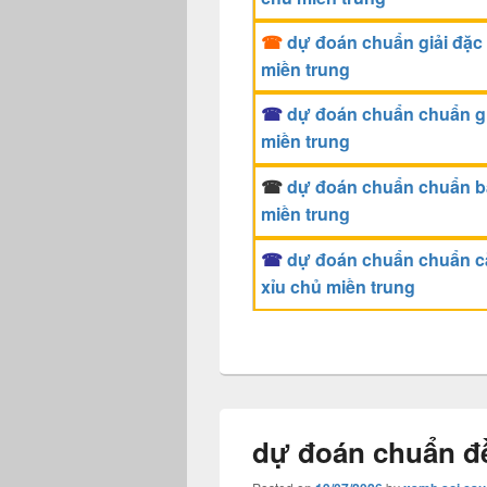
☎
dự đoán chuẩn giải đặc 
miền trung
☎
dự đoán chuẩn chuẩn gi
miền trung
☎
dự đoán chuẩn chuẩn b
miền trung
☎
dự đoán chuẩn chuẩn c
xỉu chủ miền trung
dự đoán chuẩn đ