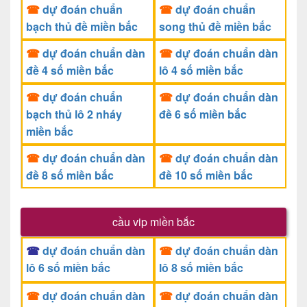
☎
dự đoán chuẩn
☎
dự đoán chuẩn
bạch thủ đề miền bắc
song thủ đề miền bắc
☎
dự đoán chuẩn dàn
☎
dự đoán chuẩn dàn
đề 4 số miền bắc
lô 4 số miền bắc
☎
dự đoán chuẩn
☎
dự đoán chuẩn dàn
bạch thủ lô 2 nháy
đề 6 số miền bắc
miền bắc
☎
dự đoán chuẩn dàn
☎
dự đoán chuẩn dàn
đề 8 số miền bắc
đề 10 số miền bắc
cầu vip miền bắc
☎
dự đoán chuẩn dàn
☎
dự đoán chuẩn dàn
lô 6 số miền bắc
lô 8 số miền bắc
☎
dự đoán chuẩn dàn
☎
dự đoán chuẩn dàn