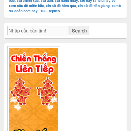
bắc
,
stđ chính xác
,
stđ gan
,
stđ hàng ngày
,
stđ hay ra
,
stđ hay về
,
xem cầu đề miền bắc
,
xin số đề hôm qua
,
xin số đề tiền giang
,
xsmb
dự đoán hôm nay
|
108
Replies
Primary
Search
Sidebar
Widget
Area