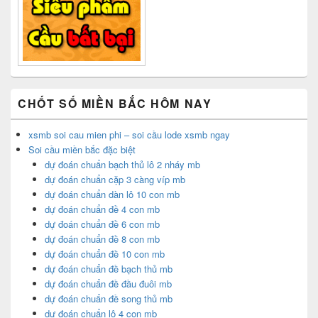
CHỐT SỐ MIỀN BẮC HÔM NAY
xsmb soi cau mien phi – soi cầu lode xsmb ngay
Soi cầu miền bắc đặc biệt
dự đoán chuẩn bạch thủ lô 2 nháy mb
dự đoán chuẩn cặp 3 càng víp mb
dự đoán chuẩn dàn lô 10 con mb
dự đoán chuẩn đề 4 con mb
dự đoán chuẩn đề 6 con mb
dự đoán chuẩn đề 8 con mb
dự đoán chuẩn đề 10 con mb
dự đoán chuẩn đề bạch thủ mb
dự đoán chuẩn đề đầu đuôi mb
dự đoán chuẩn đề song thủ mb
dự đoán chuẩn lô 4 con mb