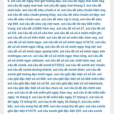
8
,
soi cầu đề ngày mai giờ hoàng đạo
,
soi cầu đề ngày mai hôm nay
,
soi cầu đề ngày mai huế
,
soi cầu đề ngày mai khung 3
,
soi cầu đề
nuôi tuần
,
soi cầu đề siêu chuẩn ê tô
,
soi cầu đề siêu chuẩn hiện nay
,
soi cầu đề siêu chuẩn phong thủy
,
soi cầu đề siêu chuẩn số đẹp
,
soi
cầu đề siêu chuẩn usa
,
soi cầu đề siêu víp 3 càng
,
soi cầu đề siêu
víp 999
,
soi cầu đề siêu víp việt nam
,
soi cầu đề tối nay 888 miền
trung
,
soi cầu đề ư2888 hôm nay
,
soi cầu đề xổ số 27
,
soi cầu đề xổ
số 5/5
,
soi cầu đề xổ số cần thơ
,
soi cầu đề xổ số ê miền miễn phí
,
soi cầu đề xổ số kiến thiết
,
soi cầu đề xổ số miền bắc hôm nay
,
soi
cầu đề xổ số minh ngọc
,
soi cầu đề xổ số minh ngọc 07/07/2
,
soi cầu
đề xổ số minh ngọc nẵng
,
soi cầu đề xổ số minh ngọc ông nội
,
soi
cầu đề xổ số minh ngọc quảng ninh
,
soi cầu đề xổ số minh ngọc site
minhngoc.net.vn
,
soi cầu đề xổ số minh ngọc theo tổng
,
soi cầu đề
xổ số minh ngọc ultimate
,
soi cầu đề xổ số xác nhất hôm nay
,
soi
cầu đề xsmb
,
soi cầu đề xsmb 6/7/2022
,
soi cầu đề xsmb âm chuẩn
,
soi cầu đề xsmb dương khánh
,
soi cầu đề xsmb đoán
,
soi cầu đề
xsmb giờ hoàng đạo minh ngọc
,
soi cầu giải đặc biệt xổ số 50
,
soi
cầu giải đặc biệt xổ số 888
,
soi cầu giải đặc biệt xổ số 888 miền bắc
,
soi cầu giải đặc biệt xổ số 99
,
soi cầu giải đặc biệt xổ số indonesia
,
soi cầu giải đặc biệt xổ số lâu chưa về
,
soi cầu lô đề độ chính xác
cao
,
soi cầu lô đề mb miễn phí ngày hôm nay
,
soi cầu lô đề miền bắc
ngày 16 tháng 9
,
soi cầu lô đề miền bắc ngày 27 tháng 5
,
soi cầu lô
đề ngày 15 tháng 04
,
soi cầu lô đề ngày 26 tháng 5
,
soi cầu miền
bắc
,
soi cầu song thủ đề 999
,
soi cầu song thủ đề gan
,
soi cầu xsmb
giải đặc biệt 01/07/2
,
soi cầu xsmb giải đặc biệt 555
,
soi cầu xsmb