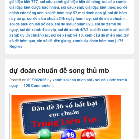
giải đặc biệt 777
,
soi cầu xsmb giải đặc biệt đà nẵng
,
soi cầu xsmb
giải đặc biệt được bao nhiêu
,
soi cầu xsmb giải đặc biệt theo
,
soi đề
chính xác tiếng anh
,
soi đề hôm nay 57 mai đánh con gì
,
soi đề hôm
nay ăn gì
,
soi đề siêu chuẩn 24h ngày hôm nay
,
soi đề siêu chuẩn it
,
soi đề siêu chuẩn số đẹp
,
soi đề siêu chuẩn u23
,
soi đề xsmb 30
ngay
,
soi đề xsmb 4 so vip
,
soi đề xsmb 4/7/2
,
soi đề xsmb url
,
soi đề
xsmb uy tín chuẩn xác
,
soi đề xsmb về 10
,
xem cầu đề miền bắc
,
xin
số đề hôm qua
,
xin số đề tiền giang
,
xsmb dự đoán hôm nay
|
175
Replies
dự đoán chuẩn đề song thủ mb
Posted on
09/08/2026
by
xsmb soi cau mien phi - soi cầu lode xsmb
ngay
—
108 Comments ↓