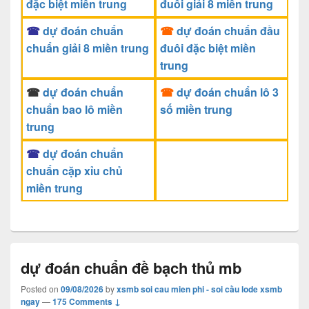
đặc biệt miền trung
đuôi giải 8 miền trung
☎
dự đoán chuẩn
☎
dự đoán chuẩn đầu
chuẩn giải 8 miền trung
đuôi đặc biệt miền
trung
☎
dự đoán chuẩn
☎
dự đoán chuẩn lô 3
chuẩn bao lô miền
số miền trung
trung
☎
dự đoán chuẩn
chuẩn cặp xỉu chủ
miền trung
dự đoán chuẩn đề bạch thủ mb
Posted on
09/08/2026
by
xsmb soi cau mien phi - soi cầu lode xsmb
ngay
—
175 Comments ↓