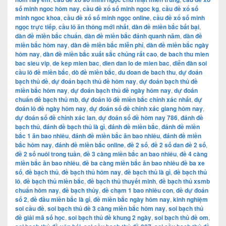
số minh ngoc hôm nay
,
cầu đề xổ số minh ngoc kg
,
cầu đề xổ số
minh ngoc khoa
,
cầu đề xổ số minh ngọc online
,
cầu đề xổ số minh
ngọc trực tiếp
,
cầu lô ăn thông mới nhất
,
dàn đề miền bắc bất bại
,
dàn đề miền bắc chuẩn
,
dàn đề miền bắc đánh quanh năm
,
dàn đề
miền bắc hôm nay
,
dàn đề miền bắc miễn phí
,
dàn đề miền bắc ngày
hôm nay
,
dàn đề miền bắc xuất sắc chúng rất cao
,
de bach thu mien
bac sieu vip
,
de kep mien bac
,
dien dan lo de mien bac
,
diễn đàn soi
cầu lô đề miền bắc
,
dò đề miền bắc
,
du doan de bach thu
,
dự đoán
bạch thủ đề
,
dự đoán bạch thủ đề hôm nay
,
dự đoán bạch thủ đề
miền bắc hôm nay
,
dự đoán bạch thủ đề ngày hôm nay
,
dự đoán
chuẩn đề bạch thủ mb
,
dự đoán lô đề miền bắc chính xác nhất
,
dự
đoán lô đề ngày hôm nay
,
dự đoán số đề chính xác giang hôm nay
,
dự đoán số đề chính xác lan
,
dự đoán số đề hôm nay 786
,
đánh đề
bạch thủ
,
đánh đề bạch thủ là gì
,
đánh đề miền bắc
,
đánh đề miền
bắc 1 ăn bao nhiêu
,
đánh đề miền bắc ăn bao nhiêu
,
đánh đề miền
bắc hôm nay
,
đánh đề miền bắc online
,
đề 2 số
,
đề 2 số dan đề 2 số
,
đề 2 số nuôi trong tuần
,
đề 3 càng miền bắc an bao nhiêu
,
đề 4 càng
miền bắc ăn bao nhiêu
,
đề ba càng miền bắc ăn bao nhiêu đề ba xe
số
,
đề bạch thủ
,
đề bạch thủ hôm nay
,
đề bạch thủ là gì
,
đề bạch thủ
lô
,
đề bạch thủ miền bắc
,
đề bạch thủ thuyết minh
,
đề bạch thủ xsmb
chuẩn hôm nay
,
đề bạch thủy
,
đề chạm 1 bao nhiêu con
,
đề dự đoán
số 2
,
đề đầu miền bắc là gì
,
đề miền bắc ngày hôm nay
,
kinh nghiệm
soi cầu đề
,
soi bạch thủ đề 3 càng miền bắc hôm nay
,
soi bạch thủ
đề giải mã số học
,
soi bạch thủ đề khung 2 ngày
,
soi bạch thủ đề om
,