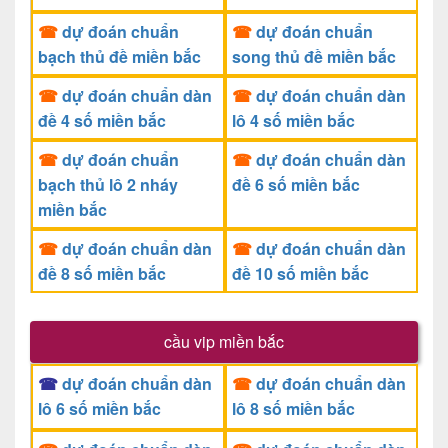
☎
dự đoán chuẩn
☎
dự đoán chuẩn
bạch thủ đề miền bắc
song thủ đề miền bắc
☎
dự đoán chuẩn dàn
☎
dự đoán chuẩn dàn
đề 4 số miền bắc
lô 4 số miền bắc
☎
dự đoán chuẩn
☎
dự đoán chuẩn dàn
bạch thủ lô 2 nháy
đề 6 số miền bắc
miền bắc
☎
dự đoán chuẩn dàn
☎
dự đoán chuẩn dàn
đề 8 số miền bắc
đề 10 số miền bắc
cầu vip miền bắc
☎
dự đoán chuẩn dàn
☎
dự đoán chuẩn dàn
lô 6 số miền bắc
lô 8 số miền bắc