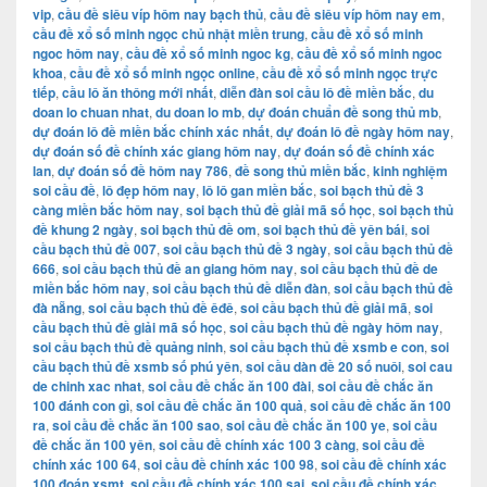
vip
,
cầu đề siêu víp hôm nay bạch thủ
,
cầu đề siêu víp hôm nay em
,
cầu đề xổ số minh ngọc chủ nhật miền trung
,
cầu đề xổ số minh
ngoc hôm nay
,
cầu đề xổ số minh ngoc kg
,
cầu đề xổ số minh ngoc
khoa
,
cầu đề xổ số minh ngọc online
,
cầu đề xổ số minh ngọc trực
tiếp
,
cầu lô ăn thông mới nhất
,
diễn đàn soi cầu lô đề miền bắc
,
du
doan lo chuan nhat
,
du doan lo mb
,
dự đoán chuẩn đề song thủ mb
,
dự đoán lô đề miền bắc chính xác nhất
,
dự đoán lô đề ngày hôm nay
,
dự đoán số đề chính xác giang hôm nay
,
dự đoán số đề chính xác
lan
,
dự đoán số đề hôm nay 786
,
đề song thủ miền bắc
,
kinh nghiệm
soi cầu đề
,
lô đẹp hôm nay
,
lô lô gan miền bắc
,
soi bạch thủ đề 3
càng miền bắc hôm nay
,
soi bạch thủ đề giải mã số học
,
soi bạch thủ
đề khung 2 ngày
,
soi bạch thủ đề om
,
soi bạch thủ đề yên bái
,
soi
cầu bạch thủ đề 007
,
soi cầu bạch thủ đề 3 ngày
,
soi cầu bạch thủ đề
666
,
soi cầu bạch thủ đề an giang hôm nay
,
soi cầu bạch thủ đề de
miền bắc hôm nay
,
soi cầu bạch thủ đề diễn đàn
,
soi cầu bạch thủ đề
đà nẵng
,
soi cầu bạch thủ đề êđê
,
soi cầu bạch thủ đề giải mã
,
soi
cầu bạch thủ đề giải mã số học
,
soi cầu bạch thủ đề ngày hôm nay
,
soi cầu bạch thủ đề quảng ninh
,
soi cầu bạch thủ đề xsmb e con
,
soi
cầu bạch thủ đề xsmb số phú yên
,
soi cầu dàn đề 20 số nuôi
,
soi cau
de chinh xac nhat
,
soi cầu đề chắc ăn 100 đài
,
soi cầu đề chắc ăn
100 đánh con gì
,
soi cầu đề chắc ăn 100 quả
,
soi cầu đề chắc ăn 100
ra
,
soi cầu đề chắc ăn 100 sao
,
soi cầu đề chắc ăn 100 ye
,
soi cầu
đề chắc ăn 100 yên
,
soi cầu đề chính xác 100 3 càng
,
soi cầu đề
chính xác 100 64
,
soi cầu đề chính xác 100 98
,
soi cầu đề chính xác
100 đoán xsmt
,
soi cầu đề chính xác 100 sai
,
soi cầu đề chính xác