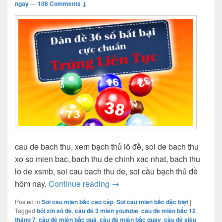
ngay
—
108 Comments ↓
cau de bach thu, xem bạch thủ lô đề, soi de bach thu
xo so mien bac, bach thu de chinh xac nhat, bach thu
lo de xsmb, soi cau bach thu de, soi cầu bạch thủ đề
dự đoán chuẩn đề song thủ mb
hôm nay,
Continue reading
→
Posted in
Soi cầu miền bắc cao cấp
,
Soi cầu miền bắc đặc biệt
|
Tagged
bói xin số đề
,
cầu đề 3 miền youtube
,
cầu đề miền bắc 12
tháng 7
,
cầu đề miền bắc quả
,
cầu đề miền bắc quay
,
cầu đề siêu