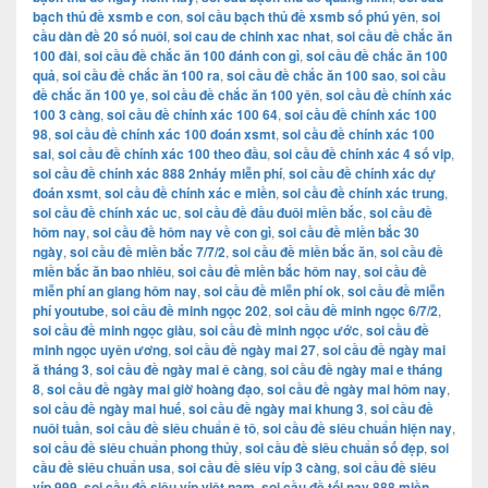
bạch thủ đề xsmb e con
,
soi cầu bạch thủ đề xsmb số phú yên
,
soi
cầu dàn đề 20 số nuôi
,
soi cau de chinh xac nhat
,
soi cầu đề chắc ăn
100 đài
,
soi cầu đề chắc ăn 100 đánh con gì
,
soi cầu đề chắc ăn 100
quả
,
soi cầu đề chắc ăn 100 ra
,
soi cầu đề chắc ăn 100 sao
,
soi cầu
đề chắc ăn 100 ye
,
soi cầu đề chắc ăn 100 yên
,
soi cầu đề chính xác
100 3 càng
,
soi cầu đề chính xác 100 64
,
soi cầu đề chính xác 100
98
,
soi cầu đề chính xác 100 đoán xsmt
,
soi cầu đề chính xác 100
sai
,
soi cầu đề chính xác 100 theo đầu
,
soi cầu đề chính xác 4 số vip
,
soi cầu đề chính xác 888 2nháy miễn phí
,
soi cầu đề chính xác dự
đoán xsmt
,
soi cầu đề chính xác e miền
,
soi cầu đề chính xác trung
,
soi cầu đề chính xác uc
,
soi cầu đề đầu đuôi miền bắc
,
soi cầu đề
hôm nay
,
soi cầu đề hôm nay về con gì
,
soi cầu đề miền bắc 30
ngày
,
soi cầu đề miền bắc 7/7/2
,
soi cầu đề miền bắc ăn
,
soi cầu đề
miền bắc ăn bao nhiêu
,
soi cầu đề miền bắc hôm nay
,
soi cầu đề
miễn phí an giang hôm nay
,
soi cầu đề miễn phí ok
,
soi cầu đề miễn
phí youtube
,
soi cầu đề minh ngọc 202
,
soi cầu đề minh ngọc 6/7/2
,
soi cầu đề minh ngọc giàu
,
soi cầu đề minh ngọc ước
,
soi cầu đề
minh ngọc uyên ương
,
soi cầu đề ngày mai 27
,
soi cầu đề ngày mai
ă tháng 3
,
soi cầu đề ngày mai ê càng
,
soi cầu đề ngày mai e tháng
8
,
soi cầu đề ngày mai giờ hoàng đạo
,
soi cầu đề ngày mai hôm nay
,
soi cầu đề ngày mai huế
,
soi cầu đề ngày mai khung 3
,
soi cầu đề
nuôi tuần
,
soi cầu đề siêu chuẩn ê tô
,
soi cầu đề siêu chuẩn hiện nay
,
soi cầu đề siêu chuẩn phong thủy
,
soi cầu đề siêu chuẩn số đẹp
,
soi
cầu đề siêu chuẩn usa
,
soi cầu đề siêu víp 3 càng
,
soi cầu đề siêu
víp 999
,
soi cầu đề siêu víp việt nam
,
soi cầu đề tối nay 888 miền