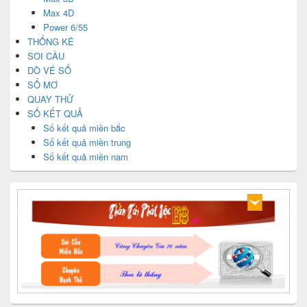
Max 4D
Power 6/55
THỐNG KÊ
SOI CẦU
DÒ VÉ SỐ
SỔ MƠ
QUAY THỬ
SỐ KẾT QUẢ
Số kết quả miền bắc
Số kết quả miền trung
Số kết quả miền nam