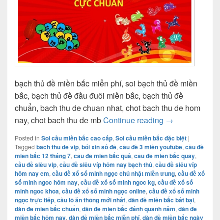
bạch thủ đề miền bắc miễn phí, soi bạch thủ đề miền
bắc, bạch thủ đề đầu đuôi miền bắc, bạch thủ đề
chuẩn, bach thu de chuan nhat, chot bach thu de hom
dự đoán chuẩn 
nay, chot bach thu de mb
Continue reading
→
Posted in
Soi cầu miền bắc cao cấp
,
Soi cầu miền bắc đặc biệt
|
Tagged
bach thu de vip
,
bói xin số đề
,
cầu đề 3 miền youtube
,
cầu đề
miền bắc 12 tháng 7
,
cầu đề miền bắc quả
,
cầu đề miền bắc quay
,
cầu đề siêu vip
,
cầu đề siêu víp hôm nay bạch thủ
,
cầu đề siêu víp
hôm nay em
,
cầu đề xổ số minh ngọc chủ nhật miền trung
,
cầu đề xổ
số minh ngoc hôm nay
,
cầu đề xổ số minh ngoc kg
,
cầu đề xổ số
minh ngoc khoa
,
cầu đề xổ số minh ngọc online
,
cầu đề xổ số minh
ngọc trực tiếp
,
cầu lô ăn thông mới nhất
,
dàn đề miền bắc bất bại
,
dàn đề miền bắc chuẩn
,
dàn đề miền bắc đánh quanh năm
,
dàn đề
miền bắc hôm nay
,
dàn đề miền bắc miễn phí
,
dàn đề miền bắc ngày