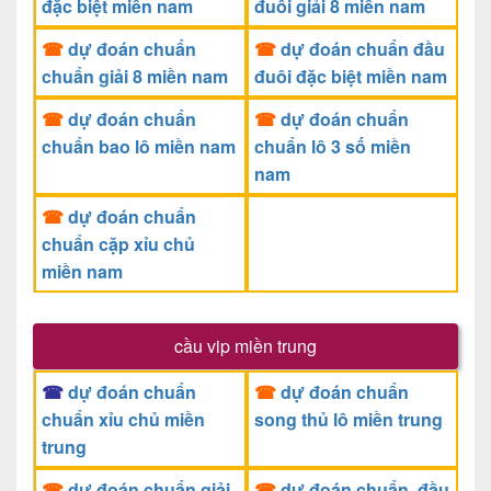
đặc biệt miền nam
đuôi giải 8 miền nam
☎
dự đoán chuẩn
☎
dự đoán chuẩn đầu
chuẩn giải 8 miền nam
đuôi đặc biệt miền nam
☎
dự đoán chuẩn
☎
dự đoán chuẩn
chuẩn bao lô miền nam
chuẩn lô 3 số miền
nam
☎
dự đoán chuẩn
chuẩn cặp xỉu chủ
miền nam
cầu vip miền trung
☎
dự đoán chuẩn
☎
dự đoán chuẩn
chuẩn xỉu chủ miền
song thủ lô miền trung
trung
☎
dự đoán chuẩn giải
☎
dự đoán chuẩn đầu