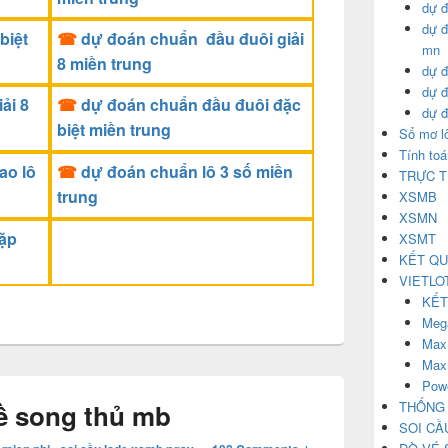
dự đ
dự đ
biệt
☎
dự đoán chuẩn đầu đuôi giải
mn
8 miền trung
dự đ
dự đ
ải 8
☎
dự đoán chuẩn đầu đuôi đặc
dự đ
biệt miền trung
Sổ mơ l
Tính toá
ao lô
☎
dự đoán chuẩn lô 3 số miền
TRỰC T
trung
XSMB
XSMN
ặp
XSMT
KẾT QU
VIETLO
KẾT
Meg
Max
Max
Powe
THỐNG
ề song thủ mb
SOI CẦ