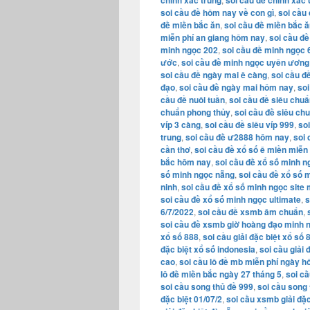
soi cầu đề hôm nay về con gì
,
soi cầu
đề miền bắc ăn
,
soi cầu đề miền bắc ă
miễn phí an giang hôm nay
,
soi cầu đề
minh ngọc 202
,
soi cầu đề minh ngọc 6
ước
,
soi cầu đề minh ngọc uyên ương
soi cầu đề ngày mai ê càng
,
soi cầu đ
đạo
,
soi cầu đề ngày mai hôm nay
,
soi
cầu đề nuôi tuần
,
soi cầu đề siêu chuẩ
chuẩn phong thủy
,
soi cầu đề siêu ch
víp 3 càng
,
soi cầu đề siêu víp 999
,
soi
trung
,
soi cầu đề ư2888 hôm nay
,
soi 
cần thơ
,
soi cầu đề xổ số ê miền miễn 
bắc hôm nay
,
soi cầu đề xổ số minh n
số minh ngọc nẵng
,
soi cầu đề xổ số 
ninh
,
soi cầu đề xổ số minh ngọc site
soi cầu đề xổ số minh ngọc ultimate
,
s
6/7/2022
,
soi cầu đề xsmb âm chuẩn
,
soi cầu đề xsmb giờ hoàng đạo minh 
xổ số 888
,
soi cầu giải đặc biệt xổ số
đặc biệt xổ số indonesia
,
soi cầu giải 
cao
,
soi cầu lô đề mb miễn phí ngày 
lô đề miền bắc ngày 27 tháng 5
,
soi cầ
soi cầu song thủ đề 999
,
soi cầu song 
đặc biệt 01/07/2
,
soi cầu xsmb giải đặc