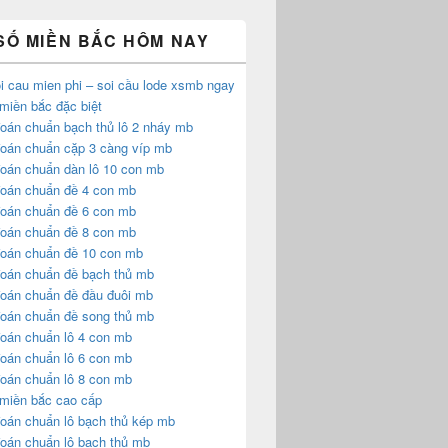
SỐ MIỀN BẮC HÔM NAY
i cau mien phi – soi cầu lode xsmb ngay
miền bắc đặc biệt
oán chuẩn bạch thủ lô 2 nháy mb
oán chuẩn cặp 3 càng víp mb
oán chuẩn dàn lô 10 con mb
oán chuẩn đề 4 con mb
oán chuẩn đề 6 con mb
oán chuẩn đề 8 con mb
oán chuẩn đề 10 con mb
oán chuẩn đề bạch thủ mb
oán chuẩn đề đầu đuôi mb
oán chuẩn đề song thủ mb
oán chuẩn lô 4 con mb
oán chuẩn lô 6 con mb
oán chuẩn lô 8 con mb
 miền bắc cao cấp
oán chuẩn lô bạch thủ kép mb
oán chuẩn lô bạch thủ mb