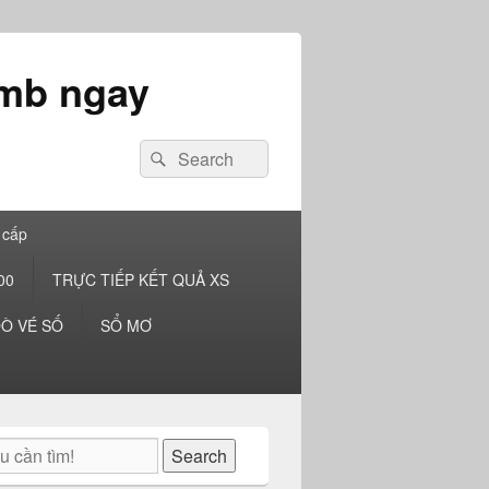
smb ngay
Search
Search
for:
 cấp
00
TRỰC TIẾP KẾT QUẢ XS
Ò VÉ SỐ
SỔ MƠ
Search