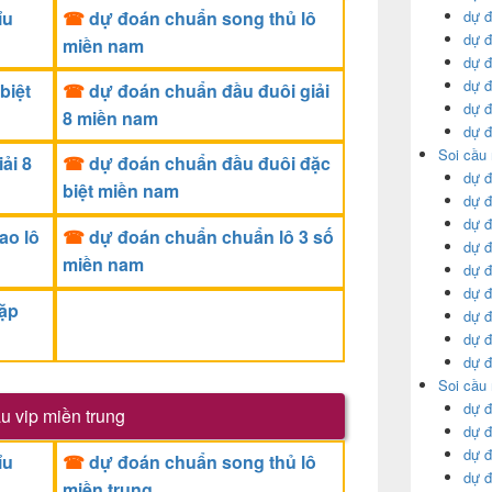
dự đ
ỉu
☎
dự đoán chuẩn song thủ lô
dự đ
miền nam
dự đ
dự đ
biệt
☎
dự đoán chuẩn đầu đuôi giải
dự đ
8 miền nam
dự đ
Soi cầu 
ải 8
☎
dự đoán chuẩn đầu đuôi đặc
dự đ
biệt miền nam
dự đ
dự đ
ao lô
☎
dự đoán chuẩn chuẩn lô 3 số
dự đ
miền nam
dự đ
dự đ
ặp
dự đ
dự đ
dự đ
Soi cầu
dự đ
u vip miền trung
dự đ
dự đ
ỉu
☎
dự đoán chuẩn song thủ lô
dự đ
miền trung