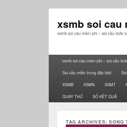
xsmb soi cau 
xsmb soi cau mien phi – soi cầu lode
Primary
xsmb soi cau mien phi – soi cầu lo
menu
Soi cầu miền trung đặc biệt
So
XSMB
XSMN
XSMT
QUAY THỬ
SỐ KẾT QUẢ
TAG ARCHIVES:
SONG 