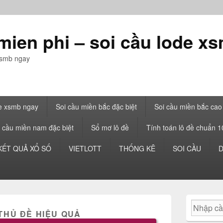
mien phi – soi cầu lode x
 xsmb ngay
de xsmb ngay
Soi cầu miền bắc đặc biệt
Soi cầu miền bắc cao
i cầu miền nam đặc biệt
Sổ mơ lô đề
Tính toán lô đề chuẩn 1
KẾT QUẢ XỔ SỐ
VIETLOTT
THỐNG KÊ
SOI CẦU
D
Primary
Sidebar
THỦ ĐỀ HIỆU QUẢ
Widget