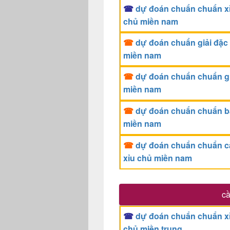
☎
dự đoán chuẩn chuẩn x
chủ miền nam
☎
dự đoán chuẩn giải đặc 
miền nam
☎
dự đoán chuẩn chuẩn gi
miền nam
☎
dự đoán chuẩn chuẩn b
miền nam
☎
dự đoán chuẩn chuẩn c
xỉu chủ miền nam
cầ
☎
dự đoán chuẩn chuẩn x
chủ miền trung