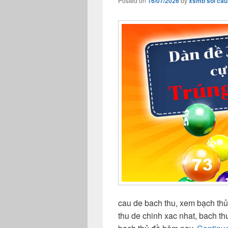
Posted on
16/07/2026
by
xsmb soi cau 
cau de bach thu, xem bạch thủ 
thu de chinh xac nhat, bach th