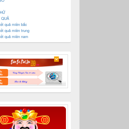
SỐ
THỬ
 QUẢ
ết quả miền bắc
ết quả miền trung
ết quả miền nam