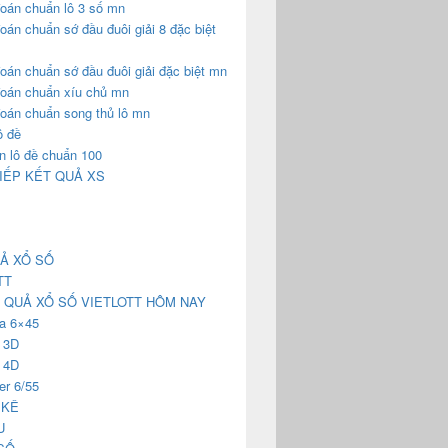
oán chuẩn lô 3 số mn
oán chuẩn sớ đầu đuôi giải 8 đặc biệt
oán chuẩn sớ đầu đuôi giải đặc biệt mn
oán chuẩn xíu chủ mn
oán chuẩn song thủ lô mn
ô đề
n lô đề chuẩn 100
IẾP KẾT QUẢ XS
Ả XỔ SỐ
TT
 QUẢ XỔ SỐ VIETLOTT HÔM NAY
a 6×45
 3D
 4D
r 6/55
 KÊ
U