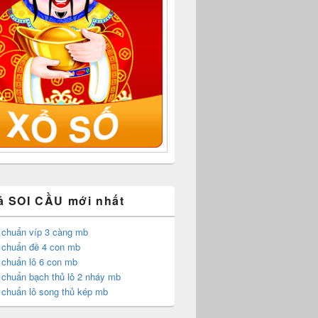
ả SOI CẦU mới nhất
 chuẩn víp 3 càng mb
 chuẩn đề 4 con mb
 chuẩn lô 6 con mb
 chuẩn bạch thủ lô 2 nháy mb
 chuẩn lô song thủ kép mb