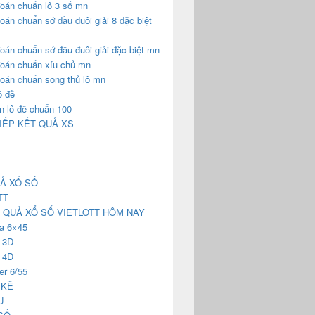
oán chuẩn lô 3 số mn
oán chuẩn sớ đầu đuôi giải 8 đặc biệt
oán chuẩn sớ đầu đuôi giải đặc biệt mn
oán chuẩn xíu chủ mn
oán chuẩn song thủ lô mn
ô đề
n lô đề chuẩn 100
IẾP KẾT QUẢ XS
Ả XỔ SỐ
TT
 QUẢ XỔ SỐ VIETLOTT HÔM NAY
a 6×45
 3D
 4D
r 6/55
 KÊ
U