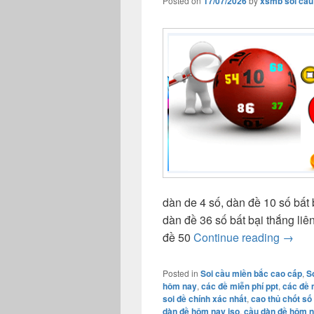
Posted on
17/07/2026
by
xsmb soi cau 
dàn de 4 số, dàn đề 10 số bất
dàn đề 36 số bất bại thắng liê
dự đo
đề 50
Continue reading
→
Posted in
Soi cầu miền bắc cao cấp
,
S
hôm nay
,
các đề miễn phí ppt
,
các đề 
soi đề chính xác nhất
,
cao thủ chốt s
dàn đề hôm nay iso
,
cầu dàn đề hôm 