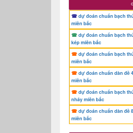
☎
dự đoán chuẩn bạch thủ
miền bắc
☎
dự đoán chuẩn bạch thủ
kép miền bắc
☎
dự đoán chuẩn bạch th
miền bắc
☎
dự đoán chuẩn dàn đề 4
miền bắc
☎
dự đoán chuẩn bạch thủ
nháy miền bắc
☎
dự đoán chuẩn dàn đề 8
miền bắc