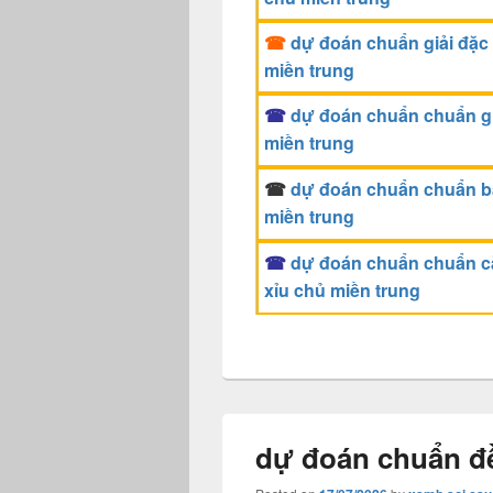
☎
dự đoán chuẩn giải đặc 
miền trung
☎
dự đoán chuẩn chuẩn gi
miền trung
☎
dự đoán chuẩn chuẩn b
miền trung
☎
dự đoán chuẩn chuẩn c
xỉu chủ miền trung
dự đoán chuẩn đ