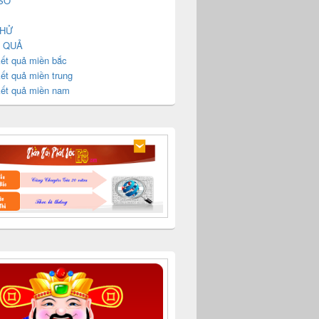
SỐ
THỬ
 QUẢ
ết quả miền bắc
ết quả miền trung
ết quả miền nam