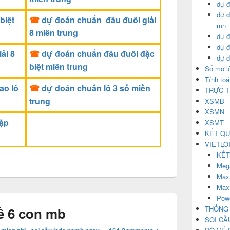
dự đ
dự đ
biệt
☎
dự đoán chuẩn đầu đuôi giải
mn
8 miền trung
dự đ
dự đ
ải 8
☎
dự đoán chuẩn đầu đuôi đặc
dự đ
biệt miền trung
Sổ mơ l
Tính toá
ao lô
☎
dự đoán chuẩn lô 3 số miền
TRỰC T
trung
XSMB
XSMN
ặp
XSMT
KẾT QU
VIETLO
KẾT
Meg
Max
Max
Powe
THỐNG
ề 6 con mb
SOI CẦ