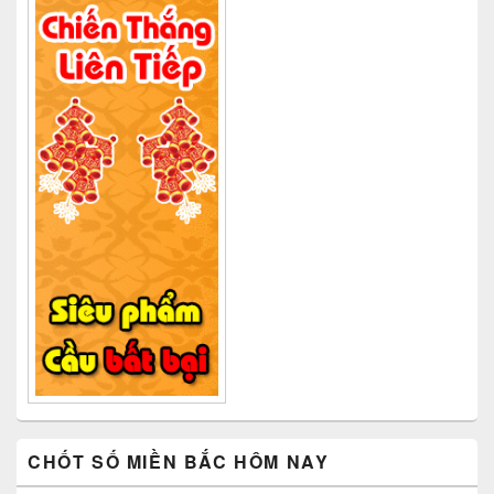
CHỐT SỐ MIỀN BẮC HÔM NAY