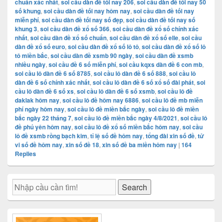
chuẩn xác nhất
,
soi cầu dàn đề tối nay 206
,
soi cầu dàn đề tối nay 50
số khung
,
soi cầu dàn đề tối nay hôm nay
,
soi cầu dàn đề tối nay
miễn phí
,
soi cầu dàn đề tối nay số đẹp
,
soi cầu dàn đề tối nay số
khung 3
,
soi cầu dàn đề xổ số 366
,
soi cầu dàn đề xổ số chính xác
nhất
,
soi cầu dàn đề xổ số chuẩn
,
soi cầu dàn đề xổ số elle
,
soi cầu
dàn đề xổ số euro
,
soi cầu dàn đề xổ số lô tô
,
soi cầu dàn đề xổ số lô
tô miền bắc
,
soi cầu dàn đề xsmb 90 ngày
,
soi cầu dàn đề xsmb
nhiều ngày
,
soi cầu đề 6 số miễn phí
,
soi cầu kqxs dàn đề 6 con mb
,
soi cầu lô dàn đề 6 số 8785
,
soi cầu lô dàn đề 6 số 888
,
soi cầu lô
dàn đề 6 số chính xác nhất
,
soi cầu lô dàn đề 6 số xổ số đài phát
,
soi
cầu lô dàn đề 6 số xs
,
soi cầu lô dàn đề 6 số xsmb
,
soi cầu lô đề
daklak hôm nay
,
soi cầu lô đề hôm nay 6886
,
soi cầu lô đề mb miễn
phí ngày hôm nay
,
soi cầu lô đề miền bắc ngày
,
soi cầu lô đề miền
bắc ngày 22 tháng 7
,
soi cầu lô đề miền bắc ngày 4/8/2021
,
soi cầu lô
đề phú yên hôm nay
,
soi cầu lô đề xổ số miền bắc hôm nay
,
soi cầu
lô đề xsmb rồng bạch kim
,
tỉ lệ số đề hôm nay
,
tổng đài xin số đề
,
tử
vi số đề hôm nay
,
xin số đề 18
,
xin số đề ba miền hôm nay
|
164
Replies
Primary
Search
Sidebar
Widget
Area