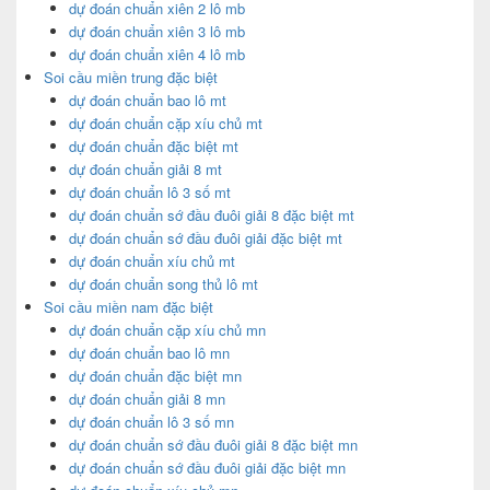
dự đoán chuẩn xiên 2 lô mb
dự đoán chuẩn xiên 3 lô mb
dự đoán chuẩn xiên 4 lô mb
Soi cầu miền trung đặc biệt
dự đoán chuẩn bao lô mt
dự đoán chuẩn cặp xíu chủ mt
dự đoán chuẩn đặc biệt mt
dự đoán chuẩn giải 8 mt
dự đoán chuẩn lô 3 số mt
dự đoán chuẩn sớ đầu đuôi giải 8 đặc biệt mt
dự đoán chuẩn sớ đầu đuôi giải đặc biệt mt
dự đoán chuẩn xíu chủ mt
dự đoán chuẩn song thủ lô mt
Soi cầu miền nam đặc biệt
dự đoán chuẩn cặp xíu chủ mn
dự đoán chuẩn bao lô mn
dự đoán chuẩn đặc biệt mn
dự đoán chuẩn giải 8 mn
dự đoán chuẩn lô 3 số mn
dự đoán chuẩn sớ đầu đuôi giải 8 đặc biệt mn
dự đoán chuẩn sớ đầu đuôi giải đặc biệt mn