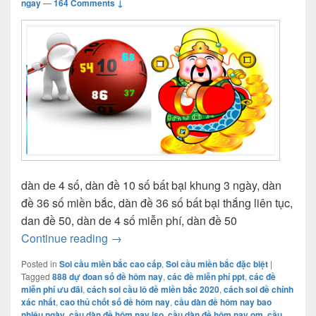
ngay
—
164 Comments ↓
dàn de 4 số, dàn đề 10 số bất bại khung 3 ngày, dàn
đề 36 số miền bắc, dàn đề 36 số bất bại thắng liên tục,
dan đề 50, dàn de 4 số miễn phí, dàn đề 50
dự đoán chuẩn đề 6 con mb
Continue reading
→
Posted in
Soi cầu miền bắc cao cấp
,
Soi cầu miền bắc đặc biệt
|
Tagged
888 dự đoan số đề hôm nay
,
các đề miễn phí ppt
,
các đề
miễn phí ưu đãi
,
cách soi cầu lô đề miền bắc 2020
,
cách soi đề chính
xác nhất
,
cao thủ chốt số đề hôm nay
,
cầu dàn đề hôm nay bao
nhiêu ngày
,
cầu dàn đề hôm nay iso
,
cầu dàn đề hôm nay om
,
cầu