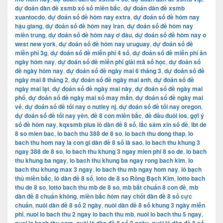
dự đoán dàn đề xsmb xổ số miền bắc
,
dự đoán dàn đề xsmb
xuantocdo
,
dự đoán số đề hôm nay extra
,
dự đoán số đề hôm nay
hậu giang
,
dự đoán số đề hôm nay iran
,
dự đoán số đề hôm nay
miền trung
,
dự đoán số đề hôm nay ơ đâu
,
dự đoán số đề hôm nay o
west new york
,
dự đoán số đề hôm nay uruguay
,
dự đoán số đề
miễn phí 3g
,
dự đoán số đề miễn phí 4 số
,
dự đoán số đề miễn phí ăn
ngày hôm nay
,
dự đoán số đề miễn phí giải mã số học
,
dự đoán số
đề ngày hôm nay
,
dự đoán số đề ngày mai 6 tháng 3
,
dự đoán số đề
ngày mai 8 tháng 2
,
dự đoán số đề ngày mai anh
,
dự đoán số đề
ngày mai lạt
,
dự đoán số đề ngày mai này
,
dự đoán số đề ngày mai
phố
,
dự đoán số đề ngày mai số may mắn
,
dự đoán số đề ngày mai
vé
,
dự đoán số đề tối nay o nutley nj
,
dự đoán số đề tối nay oregon
,
dự đoán số đề tối nay yên
,
đề 8 con miền bắc
,
đề đầu đuôi ios
,
gợi ý
số đề hôm nay
,
kqxsmb plus lô dàn đề 8 số
,
lắc sâm xin số đề
,
lbt de
8 so mien bac
,
lo bach thu 388 de 8 so
,
lo bach thu dong thap
,
lo
bach thu hom nay la con gi dàn đề 8 số là sao
,
lo bach thu khung 3
ngay 388 de 8 so
,
lo bach thu khung 3 ngay mien phi 8 so de
,
lo bach
thu khung ba ngay
,
lo bach thu khung ba ngay rong bach kim
,
lo
bach thu khung max 3 ngay
,
lo bach thu mb ngay hom nay
,
lô bạch
thủ miền bắc
,
lô dàn đề 8 số
,
loto de 8 so Rồng Bạch Kim
,
lotto bach
thu de 8 so
,
lotto bach thu mb de 8 so
,
mb bắt chuẩn 8 con đề
,
mb
dàn đề 8 chuẩn không
,
miền bắc hôm nay chốt đàn đề 8 số cực
chuẩn
,
nuôi dàn đề 8 số 2 ngày
,
nuôi dàn đề 8 số khung 3 ngày miễn
phí
,
nuoi lo bach thu 2 ngay lo bach thu mb
,
nuoi lo bach thu 5 ngay
,
nuoi lo bach thu.com
,
nuôi lô dàn đề 8 số 2 ngày
,
nuôi lô dàn đề 8 số