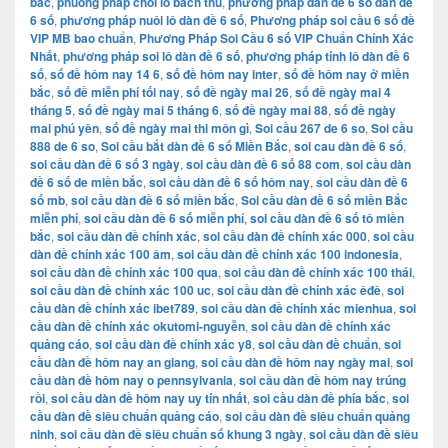
bắc
,
phuong phap choi lo bach thu
,
phương pháp dàn đề 6 số dàn đề
6 số
,
phương pháp nuôi lô dàn đề 6 số
,
Phương pháp soi cầu 6 số đề
VIP MB bao chuẩn
,
Phương Pháp Soi Cầu 6 số VIP Chuẩn Chính Xác
Nhất
,
phương pháp soi lô dàn đề 6 số
,
phương pháp tính lô dàn đề 6
số
,
số đề hôm nay 14 6
,
số đề hôm nay inter
,
số đề hôm nay ở miền
bắc
,
số đề miễn phí tối nay
,
số đề ngày mai 26
,
số đề ngày mai 4
tháng 5
,
số đề ngày mai 5 tháng 6
,
số đề ngày mai 88
,
số đề ngày
mai phú yên
,
số đề ngày mai thi môn gì
,
Soi cầu 267 de 6 so
,
Soi cầu
888 de 6 so
,
Soi cầu bắt dàn đề 6 số Miền Bắc
,
soi cau dàn đề 6 số
,
soi cầu dàn đề 6 số 3 ngày
,
soi cầu dàn đề 6 số 88 com
,
soi cầu dàn
đề 6 số de miền bắc
,
soi cầu dàn đề 6 số hôm nay
,
soi cầu dàn đề 6
số mb
,
soi cầu dàn đề 6 số miền bắc
,
Soi cầu dàn đề 6 số miền Bắc
miễn phí
,
soi cầu dàn đề 6 số miễn phí
,
soi cầu dàn đề 6 số tô miền
bắc
,
soi cầu dàn đề chính xác
,
soi cầu dàn đề chính xác 000
,
soi cầu
dàn đề chính xác 100 âm
,
soi cầu dàn đề chính xác 100 indonesia
,
soi cầu dàn đề chính xác 100 qua
,
soi cầu dàn đề chính xác 100 thái
,
soi cầu dàn đề chính xác 100 uc
,
soi cầu dàn đề chính xác êđê
,
soi
cầu dàn đề chính xác ibet789
,
soi cầu dàn đề chính xác mienhua
,
soi
cầu dàn đề chính xác okutomi-nguyễn
,
soi cầu dàn đề chính xác
quảng cáo
,
soi cầu dàn đề chính xác y8
,
soi cầu dàn đề chuẩn
,
soi
cầu dàn đề hôm nay an giang
,
soi cầu dàn đề hôm nay ngày mai
,
soi
cầu dàn đề hôm nay o pennsylvania
,
soi cầu dàn đề hôm nay trúng
rồi
,
soi cầu dàn đề hôm nay uy tín nhất
,
soi cầu dàn đề phía bắc
,
soi
cầu dàn đề siêu chuẩn quảng cáo
,
soi cầu dàn đề siêu chuẩn quảng
ninh
,
soi cầu dàn đề siêu chuẩn số khung 3 ngày
,
soi cầu dàn đề siêu