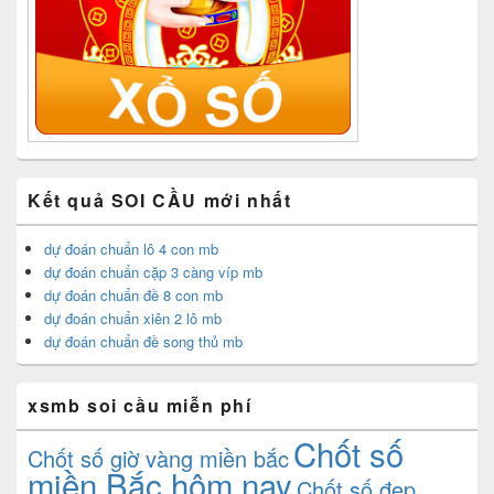
Kết quả SOI CẦU mới nhất
dự đoán chuẩn lô 4 con mb
dự đoán chuẩn cặp 3 càng víp mb
dự đoán chuẩn đề 8 con mb
dự đoán chuẩn xiên 2 lô mb
dự đoán chuẩn đề song thủ mb
xsmb soi cầu miễn phí
Chốt số
Chốt số giờ vàng miền bắc
miền Bắc hôm nay
Chốt số đẹp