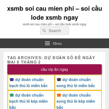
xsmb soi cau mien phi – soi cầu
lode xsmb ngay
xsmb soi cau mien phi – soi cầu lode xsmb ngay
Search
Search
for:
Menu
TAG ARCHIVES:
DỰ ĐOÁN SỐ ĐỀ NGÀY
MAI 8 THÁNG 2
cầu vip ăn ngay
☎
dự đoán chuẩn
☎
dự đoán chuẩn
bạch thủ lô miền bắc
song thủ lô miền bắc
☎
dự đoán chuẩn
☎
dự đoán chuẩn
bạch thủ lô kép miền
song thủ lô kép miền
bắc
bắc