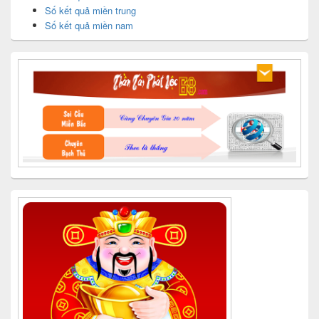
Số kết quả miền trung
Số kết quả miền nam