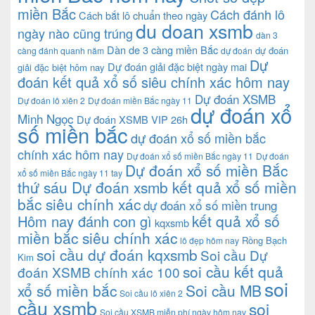
miền Bắc
Cách đánh lô
Cách bắt lô chuẩn theo ngày
du doan xsmb
ngày nào cũng trúng
dàn 3
Dàn de 3 càng miền Bắc
dự đoán
càng đánh quanh năm
dự đoán
Dự
Dự đoán giải đặc biệt ngày mai
giải đặc biệt hôm nay
đoán kết quả xổ số siêu chính xác hôm nay
Dự đoán XSMB
Dự đoán lô xiên 2
Dự đoán miền Bắc ngày 11
dự đoán xổ
Minh Ngọc
Dự đoán XSMB VIP 26h
số miền bắc
dự đoán xổ số miền bắc
chính xác hôm nay
Dự đoán xổ số miền Bắc ngày 11
Dự đoán
Dự đoán xổ số miền Bắc
xổ số miền Bắc ngày 11 tay
thứ sáu Dự đoán xsmb kết quả xổ số miền
bắc siêu chính xác
dự đoán xổ số miền trung
kết quả xổ số
Hôm nay đánh con gì
kqxsmb
miền bắc siêu chính xác
Rồng Bạch
lô đẹp hôm nay
soi cầu dự đoán kqxsmb
Soi cầu Dự
Kim
soi cầu kết quả
đoán XSMB chính xác 100
soi
xổ số miền bắc
Soi cầu MB
Soi cầu lô xiên 2
cầu xsmb
soi
Soi cầu XSMB miễn phí ngày hôm nay