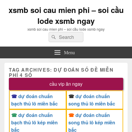
xsmb soi cau mien phi – soi cầu
lode xsmb ngay
xsmb soi cau mien phi – soi cầu lode xsmb ngay
Search
Search
for:
Menu
TAG ARCHIVES:
DỰ ĐOÁN SỐ ĐỀ MIỄN
PHÍ 4 SỐ
cầu vip ăn ngay
☎
dự đoán chuẩn
☎
dự đoán chuẩn
bạch thủ lô miền bắc
song thủ lô miền bắc
☎
dự đoán chuẩn
☎
dự đoán chuẩn
bạch thủ lô kép miền
song thủ lô kép miền
bắc
bắc