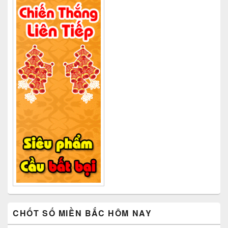
CHỐT SỐ MIỀN BẮC HÔM NAY