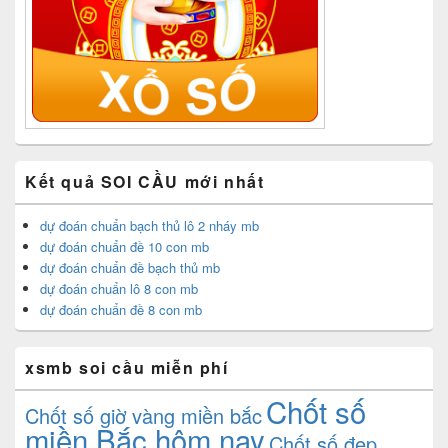
Kết quả SOI CẦU mới nhất
dự đoán chuẩn bạch thủ lô 2 nháy mb
dự đoán chuẩn đề 10 con mb
dự đoán chuẩn đề bạch thủ mb
dự đoán chuẩn lô 8 con mb
dự đoán chuẩn đề 8 con mb
xsmb soi cầu miễn phí
Chốt số
Chốt số giờ vàng miền bắc
miền Bắc hôm nay
Chốt số đẹp