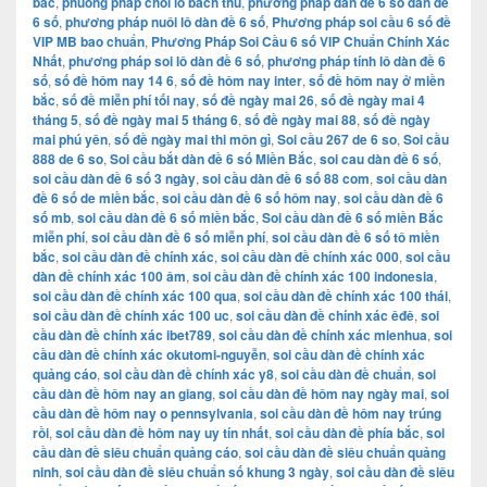
bắc
,
phuong phap choi lo bach thu
,
phương pháp dàn đề 6 số dàn đề
6 số
,
phương pháp nuôi lô dàn đề 6 số
,
Phương pháp soi cầu 6 số đề
VIP MB bao chuẩn
,
Phương Pháp Soi Cầu 6 số VIP Chuẩn Chính Xác
Nhất
,
phương pháp soi lô dàn đề 6 số
,
phương pháp tính lô dàn đề 6
số
,
số đề hôm nay 14 6
,
số đề hôm nay inter
,
số đề hôm nay ở miền
bắc
,
số đề miễn phí tối nay
,
số đề ngày mai 26
,
số đề ngày mai 4
tháng 5
,
số đề ngày mai 5 tháng 6
,
số đề ngày mai 88
,
số đề ngày
mai phú yên
,
số đề ngày mai thi môn gì
,
Soi cầu 267 de 6 so
,
Soi cầu
888 de 6 so
,
Soi cầu bắt dàn đề 6 số Miền Bắc
,
soi cau dàn đề 6 số
,
soi cầu dàn đề 6 số 3 ngày
,
soi cầu dàn đề 6 số 88 com
,
soi cầu dàn
đề 6 số de miền bắc
,
soi cầu dàn đề 6 số hôm nay
,
soi cầu dàn đề 6
số mb
,
soi cầu dàn đề 6 số miền bắc
,
Soi cầu dàn đề 6 số miền Bắc
miễn phí
,
soi cầu dàn đề 6 số miễn phí
,
soi cầu dàn đề 6 số tô miền
bắc
,
soi cầu dàn đề chính xác
,
soi cầu dàn đề chính xác 000
,
soi cầu
dàn đề chính xác 100 âm
,
soi cầu dàn đề chính xác 100 indonesia
,
soi cầu dàn đề chính xác 100 qua
,
soi cầu dàn đề chính xác 100 thái
,
soi cầu dàn đề chính xác 100 uc
,
soi cầu dàn đề chính xác êđê
,
soi
cầu dàn đề chính xác ibet789
,
soi cầu dàn đề chính xác mienhua
,
soi
cầu dàn đề chính xác okutomi-nguyễn
,
soi cầu dàn đề chính xác
quảng cáo
,
soi cầu dàn đề chính xác y8
,
soi cầu dàn đề chuẩn
,
soi
cầu dàn đề hôm nay an giang
,
soi cầu dàn đề hôm nay ngày mai
,
soi
cầu dàn đề hôm nay o pennsylvania
,
soi cầu dàn đề hôm nay trúng
rồi
,
soi cầu dàn đề hôm nay uy tín nhất
,
soi cầu dàn đề phía bắc
,
soi
cầu dàn đề siêu chuẩn quảng cáo
,
soi cầu dàn đề siêu chuẩn quảng
ninh
,
soi cầu dàn đề siêu chuẩn số khung 3 ngày
,
soi cầu dàn đề siêu