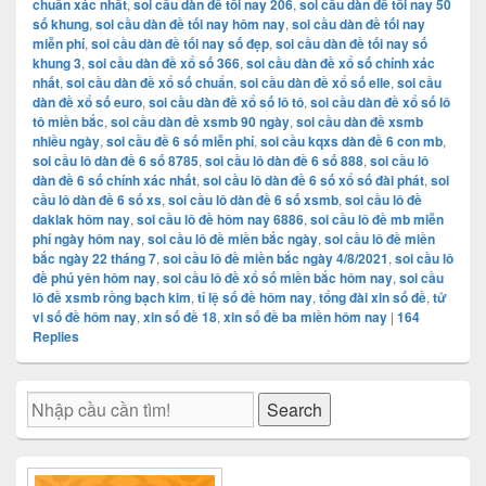
chuẩn xác nhất
,
soi cầu dàn đề tối nay 206
,
soi cầu dàn đề tối nay 50
số khung
,
soi cầu dàn đề tối nay hôm nay
,
soi cầu dàn đề tối nay
miễn phí
,
soi cầu dàn đề tối nay số đẹp
,
soi cầu dàn đề tối nay số
khung 3
,
soi cầu dàn đề xổ số 366
,
soi cầu dàn đề xổ số chính xác
nhất
,
soi cầu dàn đề xổ số chuẩn
,
soi cầu dàn đề xổ số elle
,
soi cầu
dàn đề xổ số euro
,
soi cầu dàn đề xổ số lô tô
,
soi cầu dàn đề xổ số lô
tô miền bắc
,
soi cầu dàn đề xsmb 90 ngày
,
soi cầu dàn đề xsmb
nhiều ngày
,
soi cầu đề 6 số miễn phí
,
soi cầu kqxs dàn đề 6 con mb
,
soi cầu lô dàn đề 6 số 8785
,
soi cầu lô dàn đề 6 số 888
,
soi cầu lô
dàn đề 6 số chính xác nhất
,
soi cầu lô dàn đề 6 số xổ số đài phát
,
soi
cầu lô dàn đề 6 số xs
,
soi cầu lô dàn đề 6 số xsmb
,
soi cầu lô đề
daklak hôm nay
,
soi cầu lô đề hôm nay 6886
,
soi cầu lô đề mb miễn
phí ngày hôm nay
,
soi cầu lô đề miền bắc ngày
,
soi cầu lô đề miền
bắc ngày 22 tháng 7
,
soi cầu lô đề miền bắc ngày 4/8/2021
,
soi cầu lô
đề phú yên hôm nay
,
soi cầu lô đề xổ số miền bắc hôm nay
,
soi cầu
lô đề xsmb rồng bạch kim
,
tỉ lệ số đề hôm nay
,
tổng đài xin số đề
,
tử
vi số đề hôm nay
,
xin số đề 18
,
xin số đề ba miền hôm nay
|
164
Replies
Primary
Search
Sidebar
Widget
Area