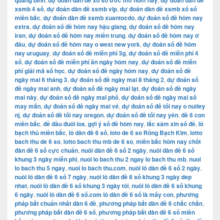
xsmb 4 số
,
dự đoán dàn đề xsmb vip
,
dự đoán dàn đề xsmb xổ số
miền bắc
,
dự đoán dàn đề xsmb xuantocdo
,
dự đoán số đề hôm nay
extra
,
dự đoán số đề hôm nay hậu giang
,
dự đoán số đề hôm nay
iran
,
dự đoán số đề hôm nay miền trung
,
dự đoán số đề hôm nay ơ
đâu
,
dự đoán số đề hôm nay o west new york
,
dự đoán số đề hôm
nay uruguay
,
dự đoán số đề miễn phí 3g
,
dự đoán số đề miễn phí 4
số
,
dự đoán số đề miễn phí ăn ngày hôm nay
,
dự đoán số đề miễn
phí giải mã số học
,
dự đoán số đề ngày hôm nay
,
dự đoán số đề
ngày mai 6 tháng 3
,
dự đoán số đề ngày mai 8 tháng 2
,
dự đoán số
đề ngày mai anh
,
dự đoán số đề ngày mai lạt
,
dự đoán số đề ngày
mai này
,
dự đoán số đề ngày mai phố
,
dự đoán số đề ngày mai số
may mắn
,
dự đoán số đề ngày mai vé
,
dự đoán số đề tối nay o nutley
nj
,
dự đoán số đề tối nay oregon
,
dự đoán số đề tối nay yên
,
đề 6 con
miền bắc
,
đề đầu đuôi ios
,
gợi ý số đề hôm nay
,
lắc sâm xin số đề
,
lô
bạch thủ miền bắc
,
lô dàn đề 6 số
,
loto de 6 so Rồng Bạch Kim
,
lotto
bach thu de 6 so
,
lotto bach thu mb de 6 so
,
miền bắc hôm nay chốt
đàn đề 6 số cực chuẩn
,
nuôi dàn đề 6 số 2 ngày
,
nuôi dàn đề 6 số
khung 3 ngày miễn phí
,
nuoi lo bach thu 2 ngay lo bach thu mb
,
nuoi
lo bach thu 5 ngay
,
nuoi lo bach thu.com
,
nuôi lô dàn đề 6 số 2 ngày
,
nuôi lô dàn đề 6 số 7 ngày
,
nuôi lô dàn đề 6 số khung 3 ngày dep
nhat
,
nuôi lô dàn đề 6 số khung 3 ngày tôi
,
nuôi lô dàn đề 6 số khung
6 ngày
,
nuôi lô dàn đề 6 số.com lô dàn đề 6 số là mấy con
,
phương
pháp bắt chuẩn nhất dàn 6 đề
,
phương pháp bắt dàn đề 6 chắc chắn
,
phương pháp bắt dàn đề 6 số
,
phương pháp bắt dàn đề 6 số miền