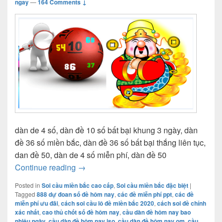
ngay
—
164 Comments ↓
dàn de 4 số, dàn đề 10 số bất bại khung 3 ngày, dàn
đề 36 số miền bắc, dàn đề 36 số bất bại thắng liên tục,
dan đề 50, dàn de 4 số miễn phí, dàn đề 50
dự đoán chuẩn đề 6 con mb
Continue reading
→
Posted in
Soi cầu miền bắc cao cấp
,
Soi cầu miền bắc đặc biệt
|
Tagged
888 dự đoan số đề hôm nay
,
các đề miễn phí ppt
,
các đề
miễn phí ưu đãi
,
cách soi cầu lô đề miền bắc 2020
,
cách soi đề chính
xác nhất
,
cao thủ chốt số đề hôm nay
,
cầu dàn đề hôm nay bao
nhiêu ngày
,
cầu dàn đề hôm nay iso
,
cầu dàn đề hôm nay om
,
cầu