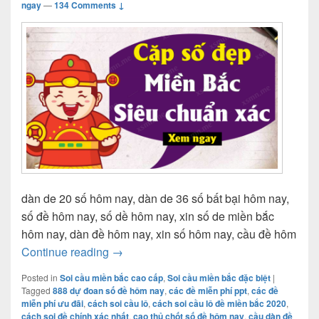
ngay
—
134 Comments ↓
dàn de 20 số hôm nay, dàn de 36 số bất bại hôm nay,
số đề hôm nay, số dề hôm nay, xin số de miền bắc
hôm nay, dàn đề hôm nay, xin số hôm nay, cầu đề hôm
dự đoán chuẩn đề 8 con mb
Continue reading
→
Posted in
Soi cầu miền bắc cao cấp
,
Soi cầu miền bắc đặc biệt
|
Tagged
888 dự đoan số đề hôm nay
,
các đề miễn phí ppt
,
các đề
miễn phí ưu đãi
,
cách soi cầu lô
,
cách soi cầu lô đề miền bắc 2020
,
cách soi đề chính xác nhất
,
cao thủ chốt số đề hôm nay
,
cầu dàn đề