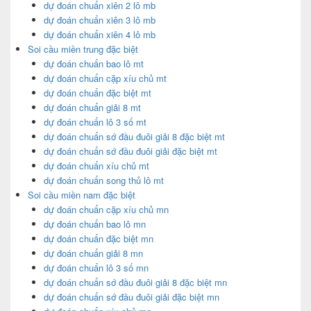
dự đoán chuẩn xiên 2 lô mb
dự đoán chuẩn xiên 3 lô mb
dự đoán chuẩn xiên 4 lô mb
Soi cầu miền trung đặc biệt
dự đoán chuẩn bao lô mt
dự đoán chuẩn cặp xíu chủ mt
dự đoán chuẩn đặc biệt mt
dự đoán chuẩn giải 8 mt
dự đoán chuẩn lô 3 số mt
dự đoán chuẩn sớ đầu đuôi giải 8 đặc biệt mt
dự đoán chuẩn sớ đầu đuôi giải đặc biệt mt
dự đoán chuẩn xíu chủ mt
dự đoán chuẩn song thủ lô mt
Soi cầu miền nam đặc biệt
dự đoán chuẩn cặp xíu chủ mn
dự đoán chuẩn bao lô mn
dự đoán chuẩn đặc biệt mn
dự đoán chuẩn giải 8 mn
dự đoán chuẩn lô 3 số mn
dự đoán chuẩn sớ đầu đuôi giải 8 đặc biệt mn
dự đoán chuẩn sớ đầu đuôi giải đặc biệt mn