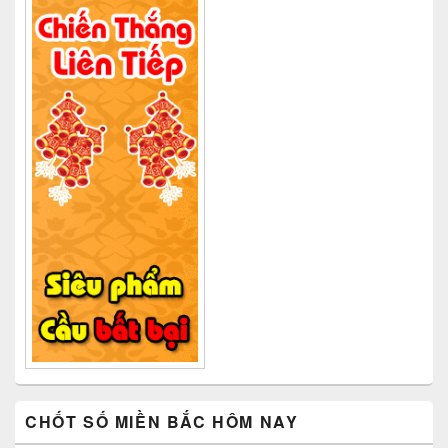
CHỐT SỐ MIỀN BẮC HÔM NAY