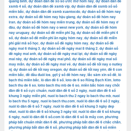
quảng bình
,
dự đoán dàn đề xổ số ước mơ hôm nay
,
dự đoán dàn đề
xsmb 4 số
,
dự đoán dàn đề xsmb vip
,
dự đoán dàn đề xsmb xổ số
miền bắc
,
dự đoán dàn đề xsmb xuantocdo
,
dự đoán số đề hôm nay
extra
,
dự đoán số đề hôm nay hậu giang
,
dự đoán số đề hôm nay
iran
,
dự đoán số đề hôm nay miền trung
,
dự đoán số đề hôm nay ơ
đâu
,
dự đoán số đề hôm nay o west new york
,
dự đoán số đề hôm
nay uruguay
,
dự đoán số đề miễn phí 3g
,
dự đoán số đề miễn phí 4
số
,
dự đoán số đề miễn phí ăn ngày hôm nay
,
dự đoán số đề miễn
phí giải mã số học
,
dự đoán số đề ngày hôm nay
,
dự đoán số đề
ngày mai 6 tháng 3
,
dự đoán số đề ngày mai 8 tháng 2
,
dự đoán số
đề ngày mai anh
,
dự đoán số đề ngày mai lạt
,
dự đoán số đề ngày
mai này
,
dự đoán số đề ngày mai phố
,
dự đoán số đề ngày mai số
may mắn
,
dự đoán số đề ngày mai vé
,
dự đoán số đề tối nay o nutley
nj
,
dự đoán số đề tối nay oregon
,
dự đoán số đề tối nay yên
,
đề 6 con
miền bắc
,
đề đầu đuôi ios
,
gợi ý số đề hôm nay
,
lắc sâm xin số đề
,
lô
bạch thủ miền bắc
,
lô dàn đề 6 số
,
loto de 6 so Rồng Bạch Kim
,
lotto
bach thu de 6 so
,
lotto bach thu mb de 6 so
,
miền bắc hôm nay chốt
đàn đề 6 số cực chuẩn
,
nuôi dàn đề 6 số 2 ngày
,
nuôi dàn đề 6 số
khung 3 ngày miễn phí
,
nuoi lo bach thu 2 ngay lo bach thu mb
,
nuoi
lo bach thu 5 ngay
,
nuoi lo bach thu.com
,
nuôi lô dàn đề 6 số 2 ngày
,
nuôi lô dàn đề 6 số 7 ngày
,
nuôi lô dàn đề 6 số khung 3 ngày dep
nhat
,
nuôi lô dàn đề 6 số khung 3 ngày tôi
,
nuôi lô dàn đề 6 số khung
6 ngày
,
nuôi lô dàn đề 6 số.com lô dàn đề 6 số là mấy con
,
phương
pháp bắt chuẩn nhất dàn 6 đề
,
phương pháp bắt dàn đề 6 chắc chắn
,
phương pháp bắt dàn đề 6 số
,
phương pháp bắt dàn đề 6 số miền