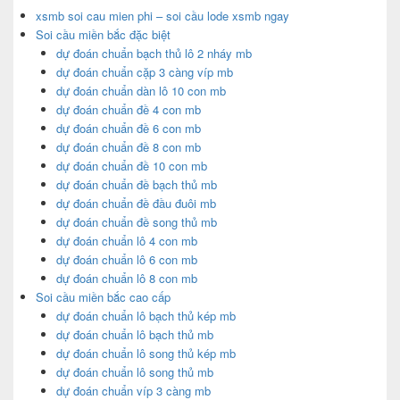
xsmb soi cau mien phi – soi cầu lode xsmb ngay
Soi cầu miền bắc đặc biệt
dự đoán chuẩn bạch thủ lô 2 nháy mb
dự đoán chuẩn cặp 3 càng víp mb
dự đoán chuẩn dàn lô 10 con mb
dự đoán chuẩn đề 4 con mb
dự đoán chuẩn đề 6 con mb
dự đoán chuẩn đề 8 con mb
dự đoán chuẩn đề 10 con mb
dự đoán chuẩn đề bạch thủ mb
dự đoán chuẩn đề đầu đuôi mb
dự đoán chuẩn đề song thủ mb
dự đoán chuẩn lô 4 con mb
dự đoán chuẩn lô 6 con mb
dự đoán chuẩn lô 8 con mb
Soi cầu miền bắc cao cấp
dự đoán chuẩn lô bạch thủ kép mb
dự đoán chuẩn lô bạch thủ mb
dự đoán chuẩn lô song thủ kép mb
dự đoán chuẩn lô song thủ mb
dự đoán chuẩn víp 3 càng mb