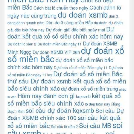
miền Bắc
Cách đánh lô
Cách bắt lô chuẩn theo ngày
du doan xsmb
ngày nào cũng trúng
dàn 3
Dàn de 3 càng miền Bắc
dự đoán
càng đánh quanh năm
dự đoán
Dự
Dự đoán giải đặc biệt ngày mai
giải đặc biệt hôm nay
đoán kết quả xổ số siêu chính xác hôm nay
Dự đoán XSMB
Dự đoán lô xiên 2
Dự đoán miền Bắc ngày 11
dự đoán xổ
Minh Ngọc
Dự đoán XSMB VIP 26h
số miền bắc
dự đoán xổ số miền bắc
chính xác hôm nay
Dự đoán xổ số miền Bắc ngày 11
Dự đoán
Dự đoán xổ số miền Bắc
xổ số miền Bắc ngày 11 tay
thứ sáu Dự đoán xsmb kết quả xổ số miền
bắc siêu chính xác
dự đoán xổ số miền trung
ghép
kết quả xổ
Hôm nay đánh con gì
kqxsmb
lô xiên
số miền bắc siêu chính xác
Rồng
lô đẹp hôm nay
soi cầu dự đoán kqxsmb
Soi cầu Dự
Bạch Kim
soi cầu kết quả
đoán XSMB chính xác 100
soi
xổ số miền bắc
Soi cầu MB
Soi cầu lô xiên 2
cầu xsmb
soi