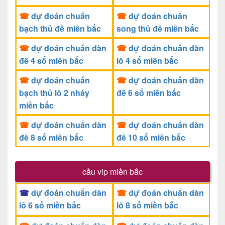
☎
dự đoán chuẩn
☎
dự đoán chuẩn
bạch thủ đề miền bắc
song thủ đề miền bắc
☎
dự đoán chuẩn dàn
☎
dự đoán chuẩn dàn
đề 4 số miền bắc
lô 4 số miền bắc
☎
dự đoán chuẩn
☎
dự đoán chuẩn dàn
bạch thủ lô 2 nháy
đề 6 số miền bắc
miền bắc
☎
dự đoán chuẩn dàn
☎
dự đoán chuẩn dàn
đề 8 số miền bắc
đề 10 số miền bắc
cầu vip miền bắc
☎
dự đoán chuẩn dàn
☎
dự đoán chuẩn dàn
lô 6 số miền bắc
lô 8 số miền bắc