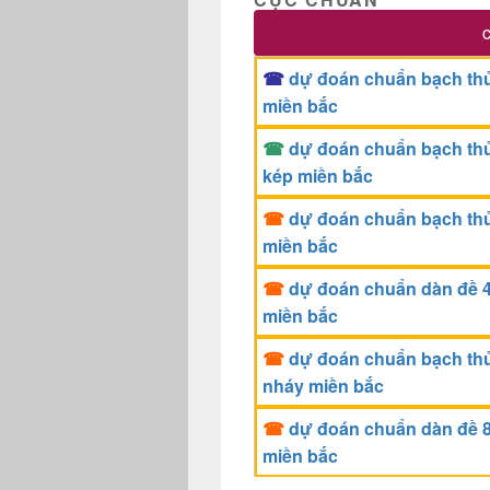
☎
dự đoán chuẩn bạch thủ
miền bắc
☎
dự đoán chuẩn bạch thủ
kép miền bắc
☎
dự đoán chuẩn bạch th
miền bắc
☎
dự đoán chuẩn dàn đề 4
miền bắc
☎
dự đoán chuẩn bạch thủ
nháy miền bắc
☎
dự đoán chuẩn dàn đề 8
miền bắc