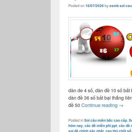
Posted on
16/07/2026
by
xsmb soi cau 
dàn de 4 số, dàn đề 10 số bất
dàn đề 36 số bất bại thắng liê
dự đo
đề 50
Continue reading
→
Posted in
Soi cầu miền bắc cao cấp
,
S
hôm nay
,
các đề miễn phí ppt
,
các đề 
soi đề chính xác nhất
,
cao thủ chốt s