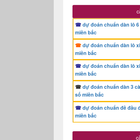
c
☎
dự đoán chuẩn dàn lô 6
miền bắc
☎
dự đoán chuẩn dàn lô x
miền bắc
☎
dự đoán chuẩn dàn lô x
miền bắc
☎
dự đoán chuẩn dàn 3 c
số miền bắc
☎
dự đoán chuẩn đề đầu 
miền bắc
c