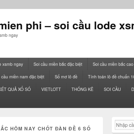
mien phi – soi cầu lode x
 xsmb ngay
de xsmb ngay
Soi cầu miền bắc đặc biệt
Soi cầu miền bắc cao
i cầu miền nam đặc biệt
Sổ mơ lô đề
Tính toán lô đề chuẩn 1
KẾT QUẢ XỔ SỐ
VIETLOTT
THỐNG KÊ
SOI CẦU
D
Primary
Sidebar
BẮC HÔM NAY CHỐT ĐÀN ĐỀ 6 SỐ
Widget