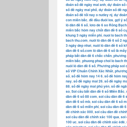
đoán số đề ngày mai anh
,
dự đoán số 
số đề ngày mai phố
,
dự đoán số đề n
đoán số đề tối nay o nutley nj
,
dự đoán
con miền bắc
,
đề đầu đuôi ios
,
gợi ý s
lô dàn đề 6 số
,
loto de 6 so Rồng Bạc
miền bắc hôm nay chốt đàn đề 6 số c
khung 3 ngày miễn phí
,
nuoi lo bach t
bach thu.com
,
nuôi lô dàn đề 6 số 2 n
3 ngày dep nhat
,
nuôi lô dàn đề 6 số k
dàn đề 6 số.com lô dàn đề 6 số là mấy
pháp bắt dàn đề 6 chắc chắn
,
phương 
miền bắc
,
phuong phap choi lo bach t
nuôi lô dàn đề 6 số
,
Phương pháp soi c
số VIP Chuẩn Chính Xác Nhất
,
phương 
số
,
số đề hôm nay 14 6
,
số đề hôm nay
nay
,
số đề ngày mai 26
,
số đề ngày ma
88
,
số đề ngày mai phú yên
,
số đề ngà
so
,
Soi cầu bắt dàn đề 6 số Miền Bắc
,
dàn đề 6 số 88 com
,
soi cầu dàn đề 6 
dàn đề 6 số mb
,
soi cầu dàn đề 6 số m
dàn đề 6 số miễn phí
,
soi cầu dàn đề 6
đề chính xác 000
,
soi cầu dàn đề chín
soi cầu dàn đề chính xác 100 qua
,
soi
100 uc
,
soi cầu dàn đề chính xác êđê
,
xác mienhua
,
soi cầu dàn đề chính x