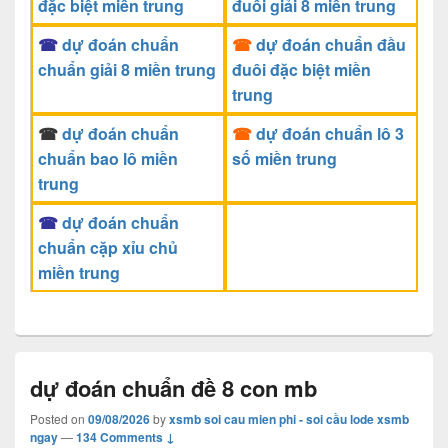
đặc biệt miền trung
đuôi giải 8 miền trung
☎
dự đoán chuẩn
☎
dự đoán chuẩn đầu
chuẩn giải 8 miền trung
đuôi đặc biệt miền
trung
☎
dự đoán chuẩn
☎
dự đoán chuẩn lô 3
chuẩn bao lô miền
số miền trung
trung
☎
dự đoán chuẩn
chuẩn cặp xỉu chủ
miền trung
dự đoán chuẩn đề 8 con mb
Posted on
09/08/2026
by
xsmb soi cau mien phi - soi cầu lode xsmb
ngay
—
134 Comments ↓