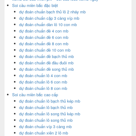
Soi cầu miền bắc đặc biệt
dự đoán chuẩn bạch thủ lô 2 nháy mb
dự đoán chuẩn cặp 3 càng víp mb
dự đoán chuẩn dàn lô 10 con mb
dự đoán chuẩn đề 4 con mb
dự đoán chuẩn đề 6 con mb
dự đoán chuẩn đề 8 con mb
dự đoán chuẩn đề 10 con mb
dự đoán chuẩn đề bạch thủ mb
dự đoán chuẩn đề đầu đuôi mb
dự đoán chuẩn đề song thủ mb
dự đoán chuẩn lô 4 con mb
dự đoán chuẩn lô 6 con mb
dự đoán chuẩn lô 8 con mb
Soi cầu miền bắc cao cấp
dự đoán chuẩn lô bạch thủ kép mb
dự đoán chuẩn lô bạch thủ mb
dự đoán chuẩn lô song thủ kép mb
dự đoán chuẩn lô song thủ mb
dự đoán chuẩn víp 3 càng mb
dự đoán chuẩn xiên 2 lô mb