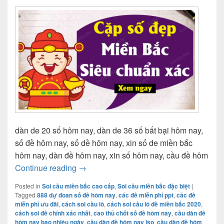
dàn de 20 số hôm nay, dàn de 36 số bất bại hôm nay,
số đề hôm nay, số dề hôm nay, xin số de miền bắc
hôm nay, dàn đề hôm nay, xin số hôm nay, cầu đề hôm
dự đoán chuẩn đề 8 con mb
Continue reading
→
Posted in
Soi cầu miền bắc cao cấp
,
Soi cầu miền bắc đặc biệt
|
Tagged
888 dự đoan số đề hôm nay
,
các đề miễn phí ppt
,
các đề
miễn phí ưu đãi
,
cách soi cầu lô
,
cách soi cầu lô đề miền bắc 2020
,
cách soi đề chính xác nhất
,
cao thủ chốt số đề hôm nay
,
cầu dàn đề
hôm nay bao nhiêu ngày
,
cầu dàn đề hôm nay iso
,
cầu dàn đề hôm