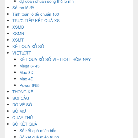
dự đoán chuẩn song thủ lô mn
Sổ mơ lô đề
Tính toán lô đề chuẩn 100
TRỰC TIẾP KẾT QUẢ XS
XSMB
XSMN
XSMT
KẾT QUẢ XỔ SỐ
VIETLOTT
KẾT QUẢ XỔ SỐ VIETLOTT HÔM NAY
Mega 6×45
Max 3D
Max 4D
Power 6/55
THỐNG KÊ
SOI CẦU
DÒ VÉ SỐ
SỔ MƠ
QUAY THỬ
SỐ KẾT QUẢ
Số kết quả miền bắc
Số kết quả miền trung