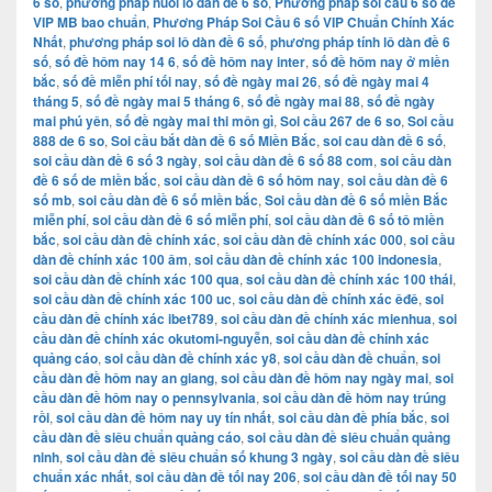
6 số
,
phương pháp nuôi lô dàn đề 6 số
,
Phương pháp soi cầu 6 số đề
VIP MB bao chuẩn
,
Phương Pháp Soi Cầu 6 số VIP Chuẩn Chính Xác
Nhất
,
phương pháp soi lô dàn đề 6 số
,
phương pháp tính lô dàn đề 6
số
,
số đề hôm nay 14 6
,
số đề hôm nay inter
,
số đề hôm nay ở miền
bắc
,
số đề miễn phí tối nay
,
số đề ngày mai 26
,
số đề ngày mai 4
tháng 5
,
số đề ngày mai 5 tháng 6
,
số đề ngày mai 88
,
số đề ngày
mai phú yên
,
số đề ngày mai thi môn gì
,
Soi cầu 267 de 6 so
,
Soi cầu
888 de 6 so
,
Soi cầu bắt dàn đề 6 số Miền Bắc
,
soi cau dàn đề 6 số
,
soi cầu dàn đề 6 số 3 ngày
,
soi cầu dàn đề 6 số 88 com
,
soi cầu dàn
đề 6 số de miền bắc
,
soi cầu dàn đề 6 số hôm nay
,
soi cầu dàn đề 6
số mb
,
soi cầu dàn đề 6 số miền bắc
,
Soi cầu dàn đề 6 số miền Bắc
miễn phí
,
soi cầu dàn đề 6 số miễn phí
,
soi cầu dàn đề 6 số tô miền
bắc
,
soi cầu dàn đề chính xác
,
soi cầu dàn đề chính xác 000
,
soi cầu
dàn đề chính xác 100 âm
,
soi cầu dàn đề chính xác 100 indonesia
,
soi cầu dàn đề chính xác 100 qua
,
soi cầu dàn đề chính xác 100 thái
,
soi cầu dàn đề chính xác 100 uc
,
soi cầu dàn đề chính xác êđê
,
soi
cầu dàn đề chính xác ibet789
,
soi cầu dàn đề chính xác mienhua
,
soi
cầu dàn đề chính xác okutomi-nguyễn
,
soi cầu dàn đề chính xác
quảng cáo
,
soi cầu dàn đề chính xác y8
,
soi cầu dàn đề chuẩn
,
soi
cầu dàn đề hôm nay an giang
,
soi cầu dàn đề hôm nay ngày mai
,
soi
cầu dàn đề hôm nay o pennsylvania
,
soi cầu dàn đề hôm nay trúng
rồi
,
soi cầu dàn đề hôm nay uy tín nhất
,
soi cầu dàn đề phía bắc
,
soi
cầu dàn đề siêu chuẩn quảng cáo
,
soi cầu dàn đề siêu chuẩn quảng
ninh
,
soi cầu dàn đề siêu chuẩn số khung 3 ngày
,
soi cầu dàn đề siêu
chuẩn xác nhất
,
soi cầu dàn đề tối nay 206
,
soi cầu dàn đề tối nay 50