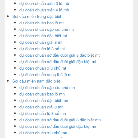
dự đoán chuẩn xiên 3 lô mb
dự đoán chuẩn xiên 4 lô mb
Soi cầu miền trung đặc biệt
dự đoán chuẩn bao lô mt
dự đoán chuẩn cặp xíu chủ mt
dự đoán chuẩn đặc biệt mt
dự đoán chuẩn giải 8 mt
dự đoán chuẩn lô 3 số mt
dự đoán chuẩn sớ đầu đuôi giải 8 đặc biệt mt
dự đoán chuẩn sớ đầu đuôi giải đặc biệt mt
dự đoán chuẩn xíu chủ mt
dự đoán chuẩn song thủ lô mt
Soi cầu miền nam đặc biệt
dự đoán chuẩn cặp xíu chủ mn
dự đoán chuẩn bao lô mn
dự đoán chuẩn đặc biệt mn
dự đoán chuẩn giải 8 mn
dự đoán chuẩn lô 3 số mn
dự đoán chuẩn sớ đầu đuôi giải 8 đặc biệt mn
dự đoán chuẩn sớ đầu đuôi giải đặc biệt mn
dự đoán chuẩn xíu chủ mn