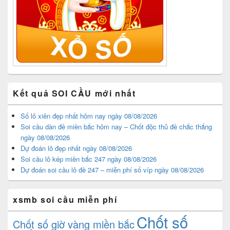
Kết quả SOI CẦU mới nhất
Số lô xiên đẹp nhất hôm nay ngày 08/08/2026
Soi cầu dàn đề miền bắc hôm nay – Chốt độc thủ đề chắc thắng
ngày 08/08/2026
Dự đoán lô đẹp nhất ngày 08/08/2026
Soi cầu lô kép miền bắc 247 ngày 08/08/2026
Dự đoán soi cầu lô đề 247 – miễn phí số víp ngày 08/08/2026
xsmb soi cầu miễn phí
Chốt số
Chốt số giờ vàng miền bắc