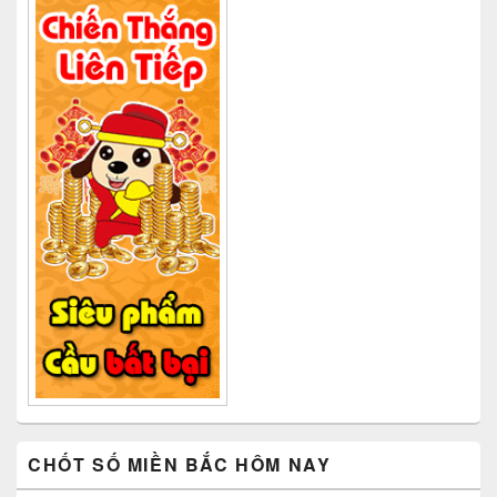
CHỐT SỐ MIỀN BẮC HÔM NAY