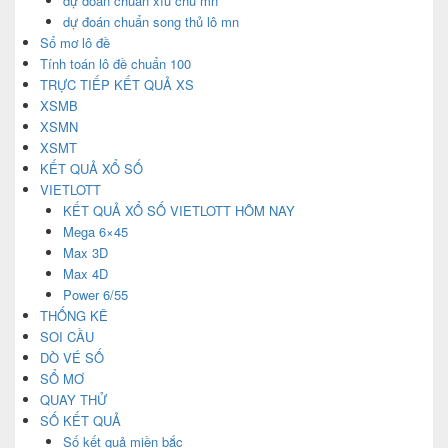
dự đoán chuẩn xíu chủ mn
dự đoán chuẩn song thủ lô mn
Sổ mơ lô đề
Tính toán lô đề chuẩn 100
TRỰC TIẾP KẾT QUẢ XS
XSMB
XSMN
XSMT
KẾT QUẢ XỔ SỐ
VIETLOTT
KẾT QUẢ XỔ SỐ VIETLOTT HÔM NAY
Mega 6×45
Max 3D
Max 4D
Power 6/55
THỐNG KÊ
SOI CẦU
DÒ VÉ SỐ
SỔ MƠ
QUAY THỬ
SỐ KẾT QUẢ
Số kết quả miền bắc