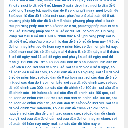
7 ngày
,
nuôi lô dàn đề 8 số khung 3 ngày dep nhat
,
nuôi lô dàn đề 8
số khung 3 ngày tôi
,
nuôi lô dàn đề 8 số khung 8 ngày
,
nuôi lô dàn đề
8 số.com lô dàn đề 8 số là mấy con
,
phương pháp bắt dàn đề 8 số
,
phương pháp bắt dàn đề 8 số miền bắc
,
phuong phap choi lo bach
thu
,
phương pháp dàn đề 8 số dàn đề 8 số
,
phương pháp nuôi lô dàn
đề 8 số
,
Phương pháp soi cầu 8 số đề VIP MB bao chuẩn
,
Phương
Pháp Soi Cầu 8 số VIP Chuẩn Chính Xác Nhất
,
phương pháp soi lô
dàn đề 8 số
,
phương pháp tính lô dàn đề 8 số
,
số đề hôm nay 14 6
,
số
đề hôm nay inter
,
số đề hôm nay ở miền bắc
,
số đề miễn phí tối nay
,
số đề ngày mai 26
,
số đề ngày mai 4 tháng 5
,
số đề ngày mai 5 tháng
6
,
số đề ngày mai 88
,
số đề ngày mai phú yên
,
số đề ngày mai thi
môn gì
,
Soi cầu 287 de 8 so
,
Soi cầu 888 de 8 so
,
Soi cầu bắt dàn đề
8 số Miền Bắc
,
soi cau dàn đề 8 số
,
soi cầu dàn đề 8 số 3 ngày
,
soi
cầu dàn đề 8 số 88 com
,
soi cầu dàn đề 8 số an giang
,
soi cầu dàn đề
8 số de miền bắc
,
soi cầu dàn đề 8 số hôm nay
,
soi cầu dàn đề 8 số
mb
,
soi cầu dàn đề 8 số miền bắc
,
soi cầu dàn đề chính xác
,
soi cầu
dàn đề chính xác 000
,
soi cầu dàn đề chính xác 100 âm
,
soi cầu dàn
đề chính xác 100 indonesia
,
soi cầu dàn đề chính xác 100 qua
,
soi
cầu dàn đề chính xác 100 thái
,
soi cầu dàn đề chính xác 100 uc
,
soi
cầu dàn đề chính xác êđê
,
soi cầu dàn đề chính xác ibet789
,
soi cầu
dàn đề chính xác mienhua
,
soi cầu dàn đề chính xác okutomi-
nguyễn
,
soi cầu dàn đề chính xác quảng cáo
,
soi cầu dàn đề chính
xác y8
,
soi cầu dàn đề chuẩn
,
soi cầu dàn đề hôm nay an giang
,
soi
cầu dàn đề hôm nay ngày mai
,
soi cầu dàn đề hôm nay o