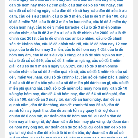
dàn đề hôm nay theo 12 con giáp
,
cầu dàn đề xổ số 100 ngày
,
cầu
dàn đề xổ số hàng ngày
,
cầu dàn đề xổ số hay
,
cầu dàn đề xổ số ưu
đàm
,
cầu đề siêu chuẩn
,
cầu lô đề 3 miền
,
cầu lô đề 3 miền 100
,
cầu
lô đề 3 miền 786
,
cầu lô đề 3 miền ăn bao nhiêu
,
cầu lô đề 3 miền dự
đoán hôm nay
,
cầu lô đề 3 miền karaoke
,
cầu lô đề 3 miền online
chuẩn nhất
,
cầu lô đề 3 miền ưi
,
cầu lô đề chính xác 2000
,
cầu lô đề
chính xác 2018
,
cầu lô đề chính xác ăn bao nhiêu
,
cầu lô đề chính
xác de khánh hòa
,
cầu lô đề chính xác rồi
,
cầu lô đề hôm nay 12 con
giáp
,
cầu lô đề hôm nay 3 miền
,
cầu lô đề hôm nay 4 đài
,
cầu lô đề
hôm nay êm
,
cầu lô đề siêu vip 3 càng
,
cầu lô đề siêu vip kon tum
,
cầu lô đề xổ số 999
,
cầu số đề 3 miền an giang
,
cầu số đề 3 miền
giải
,
cầu số đề 3 miền n ngày 3/8/2021
,
cầu số đề 3 miền online
chuẩn nhất
,
cầu số đề 3 miền quả xổ số
,
cầu số đề 3 miền tô
,
cầu số
đề 3 miền việt nam
,
cầu số đề chính xác
,
cầu số đề miền bắc ă tháng
3
,
cầu số đề miền bắc yêu
,
cầu số đề miễn phí đánh con gì
,
cầu số đề
miễn phí quang hải
,
chốt số lô đề miền bắc ngày hôm nay
,
dàn đề 10
số ngày hôm nay
,
dàn đề 4 số hôm nay
,
dàn đề 64 số miễn phí
,
dàn
đề ăn 100
,
dàn đề ăn 3 ngày tới
,
dàn đề ăn hàng ngày
,
dàn đề ăn
quanh năm
,
dàn đề ăn thông
,
dàn đề xsmb tối nay 25 số
,
dàn đề
xsmb tối nay bạch thủ
,
dàn đề xsmb tối nay quay thử
,
dự đoán
chuẩn đề 6 con mb
,
dự đoán dàn đề hôm nay 96
,
dự đoán dàn đề
hôm nay ai trúng rồi
,
dự đoán dàn đề hôm nay giá vàng
,
dự đoán dàn
đề hôm nay ông nội
,
dự đoán dàn đề xổ số gì
,
dự đoán dàn đề xổ số
gia lai
,
dự đoán dàn đề xổ số lô tô miền bắc
,
dự đoán dàn đề xổ số
quảng bình
,
dự đoán dàn đề xổ số ước mơ hôm nay
,
dự đoán dàn đề