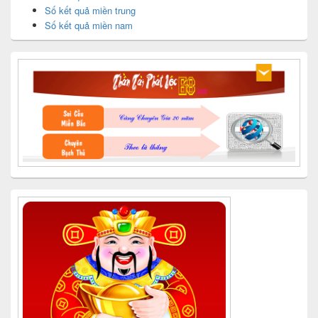
Số kết quả miền trung
Số kết quả miền nam