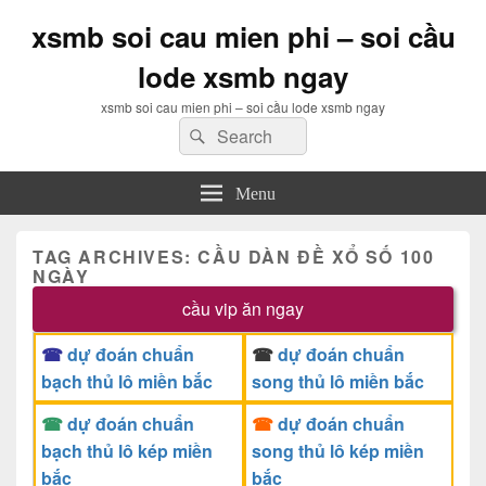
xsmb soi cau mien phi – soi cầu
lode xsmb ngay
xsmb soi cau mien phi – soi cầu lode xsmb ngay
Search
Search
for:
Menu
TAG ARCHIVES:
CẦU DÀN ĐỀ XỔ SỐ 100
NGÀY
cầu vip ăn ngay
☎
dự đoán chuẩn
☎
dự đoán chuẩn
bạch thủ lô miền bắc
song thủ lô miền bắc
☎
dự đoán chuẩn
☎
dự đoán chuẩn
bạch thủ lô kép miền
song thủ lô kép miền
bắc
bắc