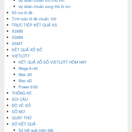
dự đoán chuẩn xíu chủ mn
dự đoán chuẩn song thủ lô mn
Sổ mơ lô đề
Tính toán lô đề chuẩn 100
TRỰC TIẾP KẾT QUẢ XS
XSMB
XSMN
XSMT
KẾT QUẢ XỔ SỐ
VIETLOTT
KẾT QUẢ XỔ SỐ VIETLOTT HÔM NAY
Mega 6×45
Max 3D
Max 4D
Power 6/55
THỐNG KÊ
SOI CẦU
DÒ VÉ SỐ
SỔ MƠ
QUAY THỬ
SỐ KẾT QUẢ
Số kết quả miền bắc