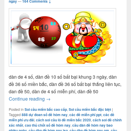
ngay
—
164 Comments ↓
dàn de 4 số, dàn đề 10 số bất bại khung 3 ngày, dàn
đề 36 số miền bắc, dàn đề 36 số bất bại thắng liên tục,
dan đề 50, dàn de 4 số miễn phí, dàn đề 50
dự đoán chuẩn đề 6 con mb
Continue reading
→
Posted in
Soi cầu miền bắc cao cấp
,
Soi cầu miền bắc đặc biệt
|
Tagged
888 dự đoan số đề hôm nay
,
các đề miễn phí ppt
,
các đề
miễn phí ưu đãi
,
cách soi cầu lô đề miền bắc 2020
,
cách soi đề chính
xác nhất
,
cao thủ chốt số đề hôm nay
,
cầu dàn đề hôm nay bao
nhiêu ngày
,
cầu dàn đề hôm nay iso
,
cầu dàn đề hôm nay om
,
cầu