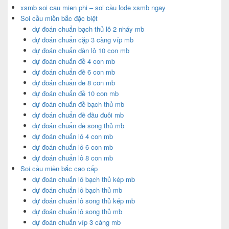
xsmb soi cau mien phi – soi cầu lode xsmb ngay
Soi cầu miền bắc đặc biệt
dự đoán chuẩn bạch thủ lô 2 nháy mb
dự đoán chuẩn cặp 3 càng víp mb
dự đoán chuẩn dàn lô 10 con mb
dự đoán chuẩn đề 4 con mb
dự đoán chuẩn đề 6 con mb
dự đoán chuẩn đề 8 con mb
dự đoán chuẩn đề 10 con mb
dự đoán chuẩn đề bạch thủ mb
dự đoán chuẩn đề đầu đuôi mb
dự đoán chuẩn đề song thủ mb
dự đoán chuẩn lô 4 con mb
dự đoán chuẩn lô 6 con mb
dự đoán chuẩn lô 8 con mb
Soi cầu miền bắc cao cấp
dự đoán chuẩn lô bạch thủ kép mb
dự đoán chuẩn lô bạch thủ mb
dự đoán chuẩn lô song thủ kép mb
dự đoán chuẩn lô song thủ mb
dự đoán chuẩn víp 3 càng mb