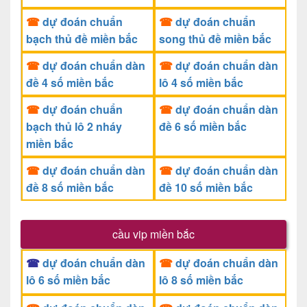
☎
dự đoán chuẩn
☎
dự đoán chuẩn
bạch thủ đề miền bắc
song thủ đề miền bắc
☎
dự đoán chuẩn dàn
☎
dự đoán chuẩn dàn
đề 4 số miền bắc
lô 4 số miền bắc
☎
dự đoán chuẩn
☎
dự đoán chuẩn dàn
bạch thủ lô 2 nháy
đề 6 số miền bắc
miền bắc
☎
dự đoán chuẩn dàn
☎
dự đoán chuẩn dàn
đề 8 số miền bắc
đề 10 số miền bắc
cầu vip miền bắc
☎
dự đoán chuẩn dàn
☎
dự đoán chuẩn dàn
lô 6 số miền bắc
lô 8 số miền bắc