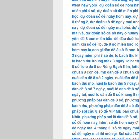
west new york
,
dự đoán số đề hôm na
miễn phí 4 số
,
dự đoán số đề miễn phí
học
,
dự đoán số đề ngày hôm nay
,
dự 
8 tháng 2
,
dự đoán số đề ngày mai an
này
,
dự đoán số đề ngày mai phố
,
dự 
mai vé
,
dự đoán số đề tối nay o nutley 
yên
,
đề 8 con miền bắc
,
đề đầu đuôi io
sâm xin số đề
,
lbt de 8 so mien bac
,
lo
hom nay la con gi dàn đề 8 số là sao
,
l
3 ngay mien phi 8 so de
,
lo bach thu k
lo bach thu khung max 3 ngay
,
lo bac
8 số
,
loto de 8 so Rồng Bạch Kim
,
lott
chuẩn 8 con đề
,
mb dàn đề 8 chuẩn k
nuôi dàn đề 8 số 2 ngày
,
nuôi dàn đề 8
bach thu mb
,
nuoi lo bach thu 5 ngay
,
dàn đề 8 số 7 ngày
,
nuôi lô dàn đề 8 s
ngày tôi
,
nuôi lô dàn đề 8 số khung 8 
phương pháp bắt dàn đề 8 số
,
phương 
bach thu
,
phương pháp dàn đề 8 số dà
pháp soi cầu 8 số đề VIP MB bao chuẩ
Nhất
,
phương pháp soi lô dàn đề 8 số
,
số đề hôm nay inter
,
số đề hôm nay ở
đề ngày mai 4 tháng 5
,
số đề ngày mai
số đề ngày mai thi môn gì
,
Soi cầu 287
,
,