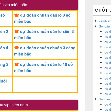
ầu vip miền bắc
CHỐT 
 số
☎
dự đoán chuẩn dàn lô 8 số
miền bắc
xsmb so
Soi cầu 
iên 2
☎
dự đoán chuẩn dàn lô xiên 3
dự đ
dự đ
miền bắc
dự đ
dự đ
iên 4
☎
dự đoán chuẩn chuẩn 3 càng
dự đ
miền bắc
dự đ
dự đ
àng 2
☎
dự đoán chuẩn dàn lô 10 số
dự đ
miền bắc
dự đ
dự đ
đuôi
dự đ
dự đ
dự đ
Soi cầu
dự đ
ầu víp miền nam
dự đ