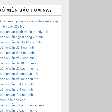
SỐ MIỀN BẮC HÔM NAY
i cau mien phi – soi cầu lode xsmb ngay
miền bắc đặc biệt
oán chuẩn bạch thủ lô 2 nháy mb
oán chuẩn cặp 3 càng víp mb
oán chuẩn dàn lô 10 con mb
oán chuẩn đề 4 con mb
oán chuẩn đề 6 con mb
oán chuẩn đề 8 con mb
oán chuẩn đề 10 con mb
oán chuẩn đề bạch thủ mb
oán chuẩn đề đầu đuôi mb
oán chuẩn đề song thủ mb
oán chuẩn lô 4 con mb
oán chuẩn lô 6 con mb
oán chuẩn lô 8 con mb
 miền bắc cao cấp
oán chuẩn lô bạch thủ kép mb
oán chuẩn lô bạch thủ mb