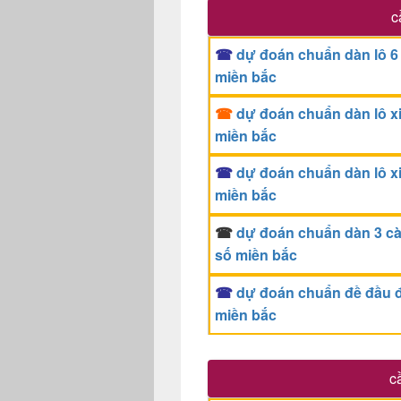
c
☎
dự đoán chuẩn dàn lô 6
miền bắc
☎
dự đoán chuẩn dàn lô x
miền bắc
☎
dự đoán chuẩn dàn lô x
miền bắc
☎
dự đoán chuẩn dàn 3 c
số miền bắc
☎
dự đoán chuẩn đề đầu 
miền bắc
c