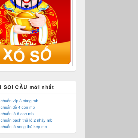
ả SOI CẦU mới nhất
 chuẩn víp 3 càng mb
 chuẩn đề 4 con mb
 chuẩn lô 6 con mb
 chuẩn bạch thủ lô 2 nháy mb
 chuẩn lô song thủ kép mb