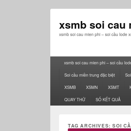
xsmb soi cau 
xsmb soi cau mien phi – soi cầu lode
Primary
xsmb soi cau mien phi – soi cầu lo
menu
Soi cầu miền trung đặc biệt
So
XSMB
XSMN
XSMT
QUAY THỬ
SỐ KẾT QUẢ
TAG ARCHIVES:
SOI C