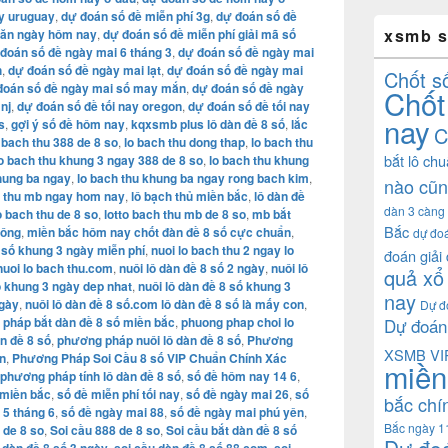
y uruguay
,
dự đoán số đề miễn phí 3g
,
dự đoán số đề
xsmb s
 ăn ngày hôm nay
,
dự đoán số đề miễn phí giải mã số
đoán số đề ngày mai 6 tháng 3
,
dự đoán số đề ngày mai
h
,
dự đoán số đề ngày mai lạt
,
dự đoán số đề ngày mai
Chốt s
đoán số đề ngày mai số may mắn
,
dự đoán số đề ngày
Chốt
nj
,
dự đoán số đề tối nay oregon
,
dự đoán số đề tối nay
nay
s
,
gợi ý số đề hôm nay
,
kqxsmb plus lô dàn đề 8 số
,
lắc
C
 bach thu 388 de 8 so
,
lo bach thu dong thap
,
lo bach thu
bắt lô ch
o bach thu khung 3 ngay 388 de 8 so
,
lo bach thu khung
hung ba ngay
,
lo bach thu khung ba ngay rong bach kim
,
nào cũn
h thu mb ngay hom nay
,
lô bạch thủ miền bắc
,
lô dàn đề
dàn 3 càng
o bach thu de 8 so
,
lotto bach thu mb de 8 so
,
mb bắt
Bắc
hông
,
miền bắc hôm nay chốt đàn đề 8 số cực chuẩn
,
dự đo
 số khung 3 ngày miễn phí
,
nuoi lo bach thu 2 ngay lo
đoán giải
nuoi lo bach thu.com
,
nuôi lô dàn đề 8 số 2 ngày
,
nuôi lô
quả xổ
ố khung 3 ngày dep nhat
,
nuôi lô dàn đề 8 số khung 3
nay
ngày
,
nuôi lô dàn đề 8 số.com lô dàn đề 8 số là mấy con
,
Dự đ
Dự đoán
pháp bắt dàn đề 8 số miền bắc
,
phuong phap choi lo
n đề 8 số
,
phương pháp nuôi lô dàn đề 8 số
,
Phương
XSMB VI
n
,
Phương Pháp Soi Cầu 8 số VIP Chuẩn Chính Xác
miền
phương pháp tính lô dàn đề 8 số
,
số đề hôm nay 14 6
,
 miền bắc
,
số đề miễn phí tối nay
,
số đề ngày mai 26
,
số
bắc chí
 5 tháng 6
,
số đề ngày mai 88
,
số đề ngày mai phú yên
,
Bắc ngày 1
 de 8 so
,
Soi cầu 888 de 8 so
,
Soi cầu bắt dàn đề 8 số
Dự đoá
,
,