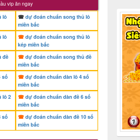
Area
cầu vip ăn ngay
 lô
☎
dự đoán chuẩn song thủ lô
miền bắc
 lô
☎
dự đoán chuẩn song thủ lô
kép miền bắc
ủ đề
☎
dự đoán chuẩn song thủ đề
miền bắc
 số
☎
dự đoán chuẩn dàn lô 4 số
miền bắc
 lô 2
☎
dự đoán chuẩn dàn đề 6 số
miền bắc
 số
☎
dự đoán chuẩn dàn đề 10 số
miền bắc