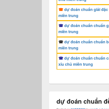
☎
dự đoán chuẩn giải đặc 
miền trung
☎
dự đoán chuẩn chuẩn gi
miền trung
☎
dự đoán chuẩn chuẩn b
miền trung
☎
dự đoán chuẩn chuẩn c
xỉu chủ miền trung
dự đoán chuẩn đ