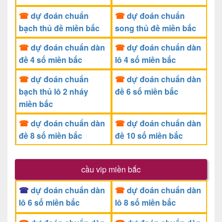
☎
dự đoán chuẩn
☎
dự đoán chuẩn
bạch thủ đề miền bắc
song thủ đề miền bắc
☎
dự đoán chuẩn dàn
☎
dự đoán chuẩn dàn
đề 4 số miền bắc
lô 4 số miền bắc
☎
dự đoán chuẩn
☎
dự đoán chuẩn dàn
bạch thủ lô 2 nháy
đề 6 số miền bắc
miền bắc
☎
dự đoán chuẩn dàn
☎
dự đoán chuẩn dàn
đề 8 số miền bắc
đề 10 số miền bắc
cầu vip miền bắc
☎
dự đoán chuẩn dàn
☎
dự đoán chuẩn dàn
lô 6 số miền bắc
lô 8 số miền bắc