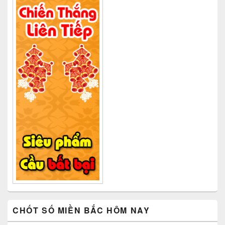
CHỐT SỐ MIỀN BẮC HÔM NAY