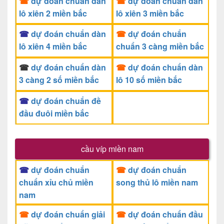
☎
dự đoán chuẩn dàn
☎
dự đoán chuẩn dàn
lô xiên 2 miền bắc
lô xiên 3 miền bắc
☎
dự đoán chuẩn dàn
☎
dự đoán chuẩn
lô xiên 4 miền bắc
chuẩn 3 càng miền bắc
☎
dự đoán chuẩn dàn
☎
dự đoán chuẩn dàn
3 càng 2 số miền bắc
lô 10 số miền bắc
☎
dự đoán chuẩn đề
đầu đuôi miền bắc
cầu víp miền nam
☎
dự đoán chuẩn
☎
dự đoán chuẩn
chuẩn xỉu chủ miền
song thủ lô miền nam
nam
☎
dự đoán chuẩn giải
☎
dự đoán chuẩn đầu