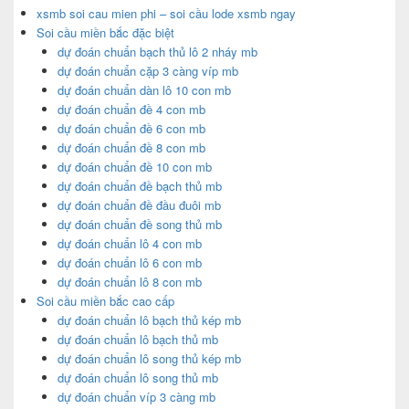
xsmb soi cau mien phi – soi cầu lode xsmb ngay
Soi cầu miền bắc đặc biệt
dự đoán chuẩn bạch thủ lô 2 nháy mb
dự đoán chuẩn cặp 3 càng víp mb
dự đoán chuẩn dàn lô 10 con mb
dự đoán chuẩn đề 4 con mb
dự đoán chuẩn đề 6 con mb
dự đoán chuẩn đề 8 con mb
dự đoán chuẩn đề 10 con mb
dự đoán chuẩn đề bạch thủ mb
dự đoán chuẩn đề đầu đuôi mb
dự đoán chuẩn đề song thủ mb
dự đoán chuẩn lô 4 con mb
dự đoán chuẩn lô 6 con mb
dự đoán chuẩn lô 8 con mb
Soi cầu miền bắc cao cấp
dự đoán chuẩn lô bạch thủ kép mb
dự đoán chuẩn lô bạch thủ mb
dự đoán chuẩn lô song thủ kép mb
dự đoán chuẩn lô song thủ mb
dự đoán chuẩn víp 3 càng mb