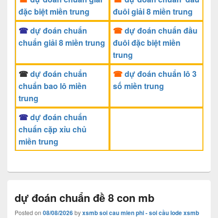
đặc biệt miền trung
đuôi giải 8 miền trung
☎
dự đoán chuẩn
☎
dự đoán chuẩn đầu
chuẩn giải 8 miền trung
đuôi đặc biệt miền
trung
☎
dự đoán chuẩn
☎
dự đoán chuẩn lô 3
chuẩn bao lô miền
số miền trung
trung
☎
dự đoán chuẩn
chuẩn cặp xỉu chủ
miền trung
dự đoán chuẩn đề 8 con mb
Posted on
08/08/2026
by
xsmb soi cau mien phi - soi cầu lode xsmb