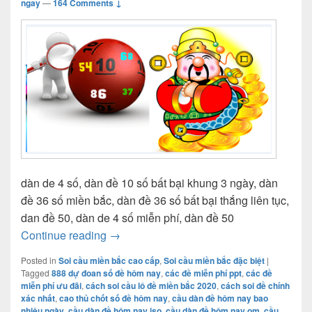
ngay
—
164 Comments ↓
dàn de 4 số, dàn đề 10 số bất bại khung 3 ngày, dàn
đề 36 số miền bắc, dàn đề 36 số bất bại thắng liên tục,
dan đề 50, dàn de 4 số miễn phí, dàn đề 50
dự đoán chuẩn đề 6 con mb
Continue reading
→
Posted in
Soi cầu miền bắc cao cấp
,
Soi cầu miền bắc đặc biệt
|
Tagged
888 dự đoan số đề hôm nay
,
các đề miễn phí ppt
,
các đề
miễn phí ưu đãi
,
cách soi cầu lô đề miền bắc 2020
,
cách soi đề chính
xác nhất
,
cao thủ chốt số đề hôm nay
,
cầu dàn đề hôm nay bao
nhiêu ngày
,
cầu dàn đề hôm nay iso
,
cầu dàn đề hôm nay om
,
cầu