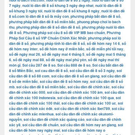
7 ngày
,
nuôi lô dàn đề 8 số khung 3 ngày dep nhat
,
nuôi lô dàn đề 8
số khung 3 ngày tôi
,
nuôi lô dàn đề 8 số khung 8 ngày
,
nuôi lô dàn đề
8 số.com lô dàn đề 8 số là mấy con
,
phương pháp bắt dàn đề 8 số
,
phương pháp bắt dàn đề 8 số miền bắc
,
phuong phap choi lo bach
thu
,
phương pháp dàn đề 8 số dàn đề 8 số
,
phương pháp nuôi lô dàn
đề 8 số
,
Phương pháp soi cầu 8 số đề VIP MB bao chuẩn
,
Phương
Pháp Soi Cầu 8 số VIP Chuẩn Chính Xác Nhất
,
phương pháp soi lô
dàn đề 8 số
,
phương pháp tính lô dàn đề 8 số
,
số đề hôm nay 14 6
,
số
đề hôm nay inter
,
số đề hôm nay ở miền bắc
,
số đề miễn phí tối nay
,
số đề ngày mai 26
,
số đề ngày mai 4 tháng 5
,
số đề ngày mai 5 tháng
6
,
số đề ngày mai 88
,
số đề ngày mai phú yên
,
số đề ngày mai thi
môn gì
,
Soi cầu 287 de 8 so
,
Soi cầu 888 de 8 so
,
Soi cầu bắt dàn đề
8 số Miền Bắc
,
soi cau dàn đề 8 số
,
soi cầu dàn đề 8 số 3 ngày
,
soi
cầu dàn đề 8 số 88 com
,
soi cầu dàn đề 8 số an giang
,
soi cầu dàn đề
8 số de miền bắc
,
soi cầu dàn đề 8 số hôm nay
,
soi cầu dàn đề 8 số
mb
,
soi cầu dàn đề 8 số miền bắc
,
soi cầu dàn đề chính xác
,
soi cầu
dàn đề chính xác 000
,
soi cầu dàn đề chính xác 100 âm
,
soi cầu dàn
đề chính xác 100 indonesia
,
soi cầu dàn đề chính xác 100 qua
,
soi
cầu dàn đề chính xác 100 thái
,
soi cầu dàn đề chính xác 100 uc
,
soi
cầu dàn đề chính xác êđê
,
soi cầu dàn đề chính xác ibet789
,
soi cầu
dàn đề chính xác mienhua
,
soi cầu dàn đề chính xác okutomi-
nguyễn
,
soi cầu dàn đề chính xác quảng cáo
,
soi cầu dàn đề chính
xác y8
,
soi cầu dàn đề chuẩn
,
soi cầu dàn đề hôm nay an giang
,
soi
cầu dàn đề hôm nay ngày mai
,
soi cầu dàn đề hôm nay o