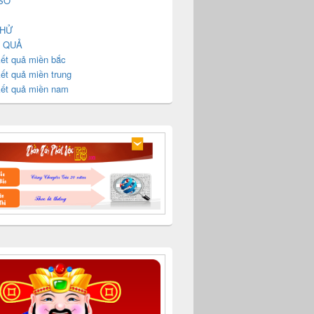
SỐ
THỬ
 QUẢ
ết quả miền bắc
ết quả miền trung
ết quả miền nam