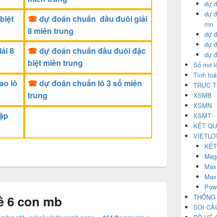
dự đ
dự đ
biệt
☎
dự đoán chuẩn đầu đuôi giải
mn
8 miền trung
dự đ
dự đ
ải 8
☎
dự đoán chuẩn đầu đuôi đặc
dự đ
biệt miền trung
Sổ mơ l
Tính toá
ao lô
☎
dự đoán chuẩn lô 3 số miền
TRỰC T
trung
XSMB
XSMN
ặp
XSMT
KẾT QU
VIETLO
KẾT
Meg
Max
Max
Powe
THỐNG
ề 6 con mb
SOI CẦ