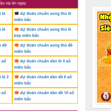
Area
cầu vip ăn ngay
 lô
☎
dự đoán chuẩn song thủ lô
miền bắc
 lô
☎
dự đoán chuẩn song thủ lô
kép miền bắc
ủ đề
☎
dự đoán chuẩn song thủ đề
miền bắc
 số
☎
dự đoán chuẩn dàn lô 4 số
miền bắc
 lô 2
☎
dự đoán chuẩn dàn đề 6 số
miền bắc
 số
☎
dự đoán chuẩn dàn đề 10 số
miền bắc