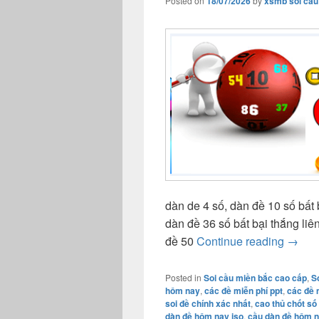
Posted on
18/07/2026
by
xsmb soi cau 
dàn de 4 số, dàn đề 10 số bất
dàn đề 36 số bất bại thắng liê
dự đo
đề 50
Continue reading
→
Posted in
Soi cầu miền bắc cao cấp
,
S
hôm nay
,
các đề miễn phí ppt
,
các đề 
soi đề chính xác nhất
,
cao thủ chốt s
dàn đề hôm nay iso
,
cầu dàn đề hôm 