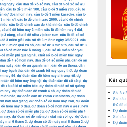
hàng ngày
,
cầu dàn đề xổ số hay
,
cầu dàn đề xổ số ưu
iền
,
cầu lô đề 3 miền 100
,
cầu lô đề 3 miền 786
,
cầu lô
iền dự đoán hôm nay
,
cầu lô đề 3 miền karaoke
,
cầu lô
 3 miền ưi
,
cầu lô đề chính xác 2000
,
cầu lô đề chính
nhiêu
,
cầu lô đề chính xác de khánh hòa
,
cầu lô đề chính
,
cầu lô đề hôm nay 3 miền
,
cầu lô đề hôm nay 4 đài
,
vip 3 càng
,
cầu lô đề siêu vip kon tum
,
cầu lô đề xổ số
 đề 3 miền giải
,
cầu số đề 3 miền n ngày 3/8/2021
,
cầu
ố đề 3 miền quả xổ số
,
cầu số đề 3 miền tô
,
cầu số đề 3
ầu số đề miền bắc ă tháng 3
,
cầu số đề miền bắc yêu
,
 đề miễn phí quang hải
,
chốt số lô đề miền bắc ngày
dàn đề 4 số hôm nay
,
dàn đề 64 số miễn phí
,
dàn đề ăn
àng ngày
,
dàn đề ăn quanh năm
,
dàn đề ăn thông
,
dàn
i nay bạch thủ
,
dàn đề xsmb tối nay quay thử
,
dự đoán
ôm nay 96
,
dự đoán dàn đề hôm nay ai trúng rồi
,
dự
Kết qu
n dàn đề hôm nay ông nội
,
dự đoán dàn đề xổ số gì
,
dự
đề xổ số lô tô miền bắc
,
dự đoán dàn đề xổ số quảng
ôm nay
,
dự đoán dàn đề xsmb 4 số
,
dự đoán dàn đề
Số lô x
 miền bắc
,
dự đoán dàn đề xsmb xuantocdo
,
dự đoán
Soi cầu
ôm nay hậu giang
,
dự đoán số đề hôm nay iran
,
dự đoán
thủ đề 
 đề hôm nay ơ đâu
,
dự đoán số đề hôm nay o west new
Dự đoán
,
dự đoán số đề miễn phí 3g
,
dự đoán số đề miễn phí 4
ôm nay
,
dự đoán số đề miễn phí giải mã số học
,
dự đoán
Soi cầu
ày mai 6 tháng 3
,
dự đoán số đề ngày mai 8 tháng 2
,
dự
Dự đoán 
đề ngày mai lạt
,
dự đoán số đề ngày mai này
,
dự đoán