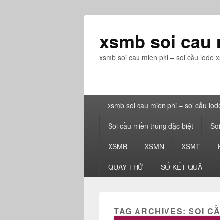
xsmb soi cau 
xsmb soi cau mien phi – soi cầu lode
Primary
xsmb soi cau mien phi – soi cầu lo
menu
Soi cầu miền trung đặc biệt
So
XSMB
XSMN
XSMT
QUAY THỬ
SỐ KẾT QUẢ
TAG ARCHIVES:
SOI C