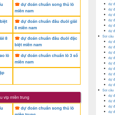
dự đ
ỉu
☎
dự đoán chuẩn song thủ lô
dự đ
miền nam
dự đ
dự đ
biệt
☎
dự đoán chuẩn đầu đuôi giải
dự đ
8 miền nam
dự đ
Soi cầu 
ải 8
☎
dự đoán chuẩn đầu đuôi đặc
dự đ
biệt miền nam
dự đ
dự đ
ao lô
☎
dự đoán chuẩn chuẩn lô 3 số
dự đ
miền nam
dự đ
dự đ
ặp
dự đ
dự đ
dự đ
Soi cầu
dự đ
u vip miền trung
dự đ
dự đ
ỉu
☎
dự đoán chuẩn song thủ lô
dự đ
miền trung