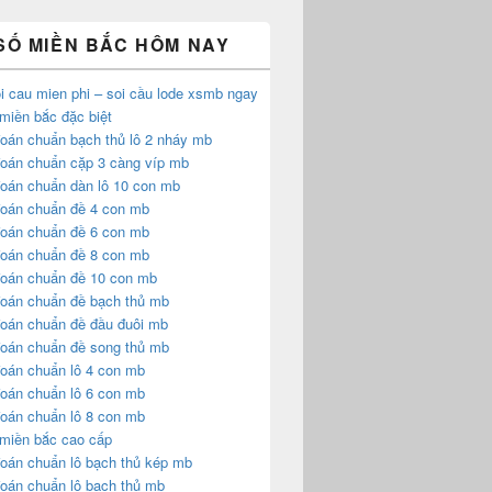
SỐ MIỀN BẮC HÔM NAY
i cau mien phi – soi cầu lode xsmb ngay
miền bắc đặc biệt
oán chuẩn bạch thủ lô 2 nháy mb
oán chuẩn cặp 3 càng víp mb
oán chuẩn dàn lô 10 con mb
oán chuẩn đề 4 con mb
oán chuẩn đề 6 con mb
oán chuẩn đề 8 con mb
oán chuẩn đề 10 con mb
oán chuẩn đề bạch thủ mb
oán chuẩn đề đầu đuôi mb
oán chuẩn đề song thủ mb
oán chuẩn lô 4 con mb
oán chuẩn lô 6 con mb
oán chuẩn lô 8 con mb
 miền bắc cao cấp
oán chuẩn lô bạch thủ kép mb
oán chuẩn lô bạch thủ mb