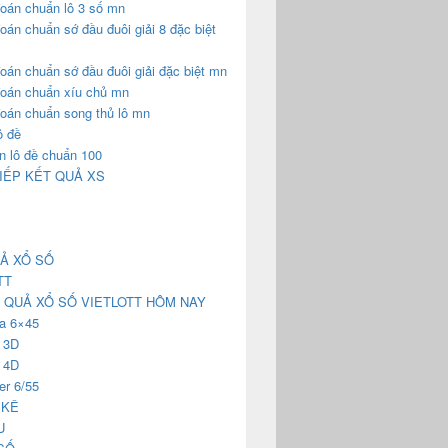
oán chuẩn lô 3 số mn
oán chuẩn sớ đầu đuôi giải 8 đặc biệt
oán chuẩn sớ đầu đuôi giải đặc biệt mn
oán chuẩn xíu chủ mn
oán chuẩn song thủ lô mn
ô đề
n lô đề chuẩn 100
IẾP KẾT QUẢ XS
Ả XỔ SỐ
TT
 QUẢ XỔ SỐ VIETLOTT HÔM NAY
a 6×45
 3D
 4D
r 6/55
 KÊ
U