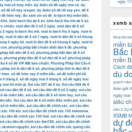
ngày 17
gày mai số may mắn
,
dự đoán số đề ngày mai vé
,
dự
 số đề tối nay oregon
,
dự đoán số đề tối nay yên
,
đề 6
ố đề hôm nay
,
lắc sâm xin số đề
,
lô bạch thủ miền bắc
,
h Kim
,
lotto bach thu de 6 so
,
lotto bach thu mb de 6 so
,
xsmb s
ực chuẩn
,
nuôi dàn đề 6 số 2 ngày
,
nuôi dàn đề 6 số
hu 2 ngay lo bach thu mb
,
nuoi lo bach thu 5 ngay
,
nuoi lo
gày
,
nuôi lô dàn đề 6 số 7 ngày
,
nuôi lô dàn đề 6 số khung
Bảng đặc biệ
hung 3 ngày tôi
,
nuôi lô dàn đề 6 số khung 6 ngày
,
nuôi lô
miền b
 con
,
phương pháp bắt chuẩn nhất dàn 6 đề
,
phương
Bắc 
pháp bắt dàn đề 6 số
,
phương pháp bắt dàn đề 6 số
hu
,
phương pháp dàn đề 6 số dàn đề 6 số
,
phương pháp
miền B
ầu 6 số đề VIP MB bao chuẩn
,
Phương Pháp Soi Cầu 6
Cách đá
pháp soi lô dàn đề 6 số
,
phương pháp tính lô dàn đề 6
du d
 inter
,
số đề hôm nay ở miền bắc
,
số đề miễn phí tối
i 4 tháng 5
,
số đề ngày mai 5 tháng 6
,
số đề ngày mai
quanh năm
y mai thi môn gì
,
Soi cầu 267 de 6 so
,
Soi cầu 888 de 6
đoán giải 
soi cau dàn đề 6 số
,
soi cầu dàn đề 6 số 3 ngày
,
soi cầu
ngày mai
số de miền bắc
,
soi cầu dàn đề 6 số hôm nay
,
soi cầu
siêu c
iền bắc
,
Soi cầu dàn đề 6 số miền Bắc miễn phí
,
soi cầu
 số tô miền bắc
,
soi cầu dàn đề chính xác
,
soi cầu dàn
xiên 2
Dự đ
h xác 100 âm
,
soi cầu dàn đề chính xác 100 indonesia
,
XSMB M
 cầu dàn đề chính xác 100 thái
,
soi cầu dàn đề chính xác
dự đ
soi cầu dàn đề chính xác ibet789
,
soi cầu dàn đề chính
ác okutomi-nguyễn
,
soi cầu dàn đề chính xác quảng cáo
,
bắc
d
dàn đề chuẩn
,
soi cầu dàn đề hôm nay an giang
,
soi cầu