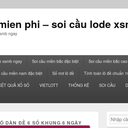
mien phi – soi cầu lode x
 xsmb ngay
de xsmb ngay
Soi cầu miền bắc đặc biệt
Soi cầu miền bắc cao
i cầu miền nam đặc biệt
Sổ mơ lô đề
Tính toán lô đề chuẩn 1
KẾT QUẢ XỔ SỐ
VIETLOTT
THỐNG KÊ
SOI CẦU
D
Primary
Sidebar
LÔ DÀN ĐỀ 6 SỐ KHUNG 6 NGÀY
Widget