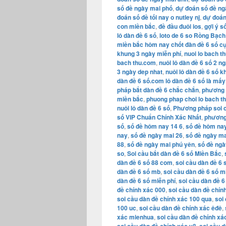
số đề ngày mai phố
,
dự đoán số đề n
đoán số đề tối nay o nutley nj
,
dự đoán
con miền bắc
,
đề đầu đuôi ios
,
gợi ý s
lô dàn đề 6 số
,
loto de 6 so Rồng Bạc
miền bắc hôm nay chốt đàn đề 6 số c
khung 3 ngày miễn phí
,
nuoi lo bach t
bach thu.com
,
nuôi lô dàn đề 6 số 2 n
3 ngày dep nhat
,
nuôi lô dàn đề 6 số k
dàn đề 6 số.com lô dàn đề 6 số là mấy
pháp bắt dàn đề 6 chắc chắn
,
phương 
miền bắc
,
phuong phap choi lo bach t
nuôi lô dàn đề 6 số
,
Phương pháp soi c
số VIP Chuẩn Chính Xác Nhất
,
phương 
số
,
số đề hôm nay 14 6
,
số đề hôm nay
nay
,
số đề ngày mai 26
,
số đề ngày ma
88
,
số đề ngày mai phú yên
,
số đề ngà
so
,
Soi cầu bắt dàn đề 6 số Miền Bắc
,
dàn đề 6 số 88 com
,
soi cầu dàn đề 6 
dàn đề 6 số mb
,
soi cầu dàn đề 6 số m
dàn đề 6 số miễn phí
,
soi cầu dàn đề 6
đề chính xác 000
,
soi cầu dàn đề chín
soi cầu dàn đề chính xác 100 qua
,
soi
100 uc
,
soi cầu dàn đề chính xác êđê
,
xác mienhua
,
soi cầu dàn đề chính x
soi cầu dàn đề chính xác y8
,
soi cầu 