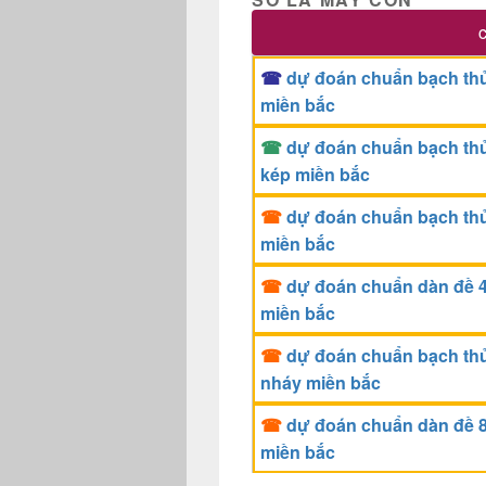
☎
dự đoán chuẩn bạch thủ
miền bắc
☎
dự đoán chuẩn bạch thủ
kép miền bắc
☎
dự đoán chuẩn bạch th
miền bắc
☎
dự đoán chuẩn dàn đề 4
miền bắc
☎
dự đoán chuẩn bạch thủ
nháy miền bắc
☎
dự đoán chuẩn dàn đề 8
miền bắc