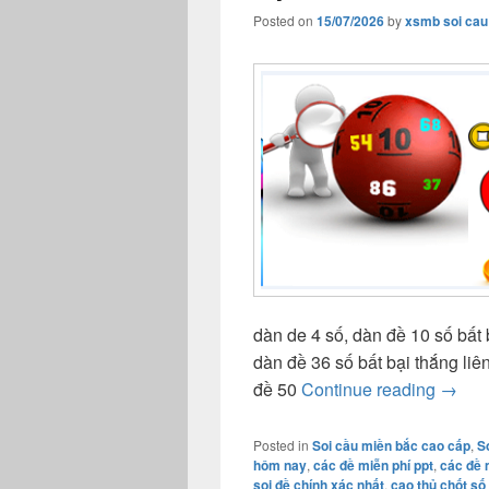
Posted on
15/07/2026
by
xsmb soi cau 
dàn de 4 số, dàn đề 10 số bất
dàn đề 36 số bất bại thắng liê
dự đo
đề 50
Continue reading
→
Posted in
Soi cầu miền bắc cao cấp
,
S
hôm nay
,
các đề miễn phí ppt
,
các đề 
soi đề chính xác nhất
,
cao thủ chốt s