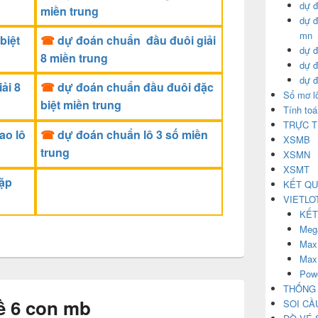
dự đ
miền trung
dự đ
mn
biệt
☎
dự đoán chuẩn đầu đuôi giải
dự đ
8 miền trung
dự đ
dự đ
ải 8
☎
dự đoán chuẩn đầu đuôi đặc
Sổ mơ l
biệt miền trung
Tính toá
TRỰC T
ao lô
☎
dự đoán chuẩn lô 3 số miền
XSMB
trung
XSMN
XSMT
ặp
KẾT QU
VIETLO
KẾT
Meg
Max
Max
Powe
THỐNG
ề 6 con mb
SOI CẦ