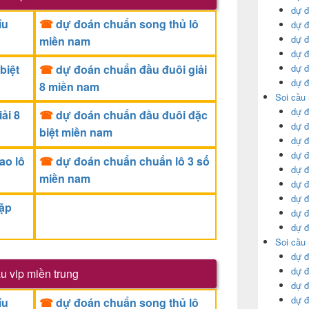
dự đ
ỉu
☎
dự đoán chuẩn song thủ lô
dự đ
dự đ
miền nam
dự đ
dự đ
biệt
☎
dự đoán chuẩn đầu đuôi giải
dự đ
8 miền nam
Soi cầu 
dự đ
ải 8
☎
dự đoán chuẩn đầu đuôi đặc
dự đ
biệt miền nam
dự đ
dự đ
ao lô
☎
dự đoán chuẩn chuẩn lô 3 số
dự đ
miền nam
dự đ
dự đ
ặp
dự đ
dự đ
Soi cầu
dự đ
dự đ
u vip miền trung
dự đ
dự đ
ỉu
☎
dự đoán chuẩn song thủ lô