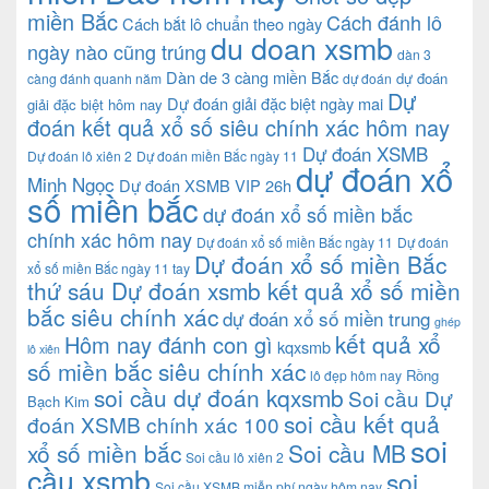
miền Bắc
Cách đánh lô
Cách bắt lô chuẩn theo ngày
du doan xsmb
ngày nào cũng trúng
dàn 3
Dàn de 3 càng miền Bắc
dự đoán
càng đánh quanh năm
dự đoán
Dự
Dự đoán giải đặc biệt ngày mai
giải đặc biệt hôm nay
đoán kết quả xổ số siêu chính xác hôm nay
Dự đoán XSMB
Dự đoán lô xiên 2
Dự đoán miền Bắc ngày 11
dự đoán xổ
Minh Ngọc
Dự đoán XSMB VIP 26h
số miền bắc
dự đoán xổ số miền bắc
chính xác hôm nay
Dự đoán xổ số miền Bắc ngày 11
Dự đoán
Dự đoán xổ số miền Bắc
xổ số miền Bắc ngày 11 tay
thứ sáu Dự đoán xsmb kết quả xổ số miền
bắc siêu chính xác
dự đoán xổ số miền trung
ghép
kết quả xổ
Hôm nay đánh con gì
kqxsmb
lô xiên
số miền bắc siêu chính xác
Rồng
lô đẹp hôm nay
soi cầu dự đoán kqxsmb
Soi cầu Dự
Bạch Kim
soi cầu kết quả
đoán XSMB chính xác 100
soi
xổ số miền bắc
Soi cầu MB
Soi cầu lô xiên 2
cầu xsmb
soi
Soi cầu XSMB miễn phí ngày hôm nay