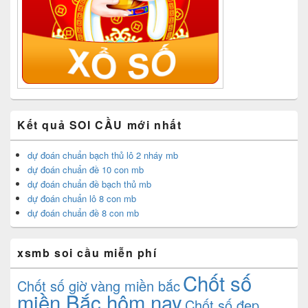
Kết quả SOI CẦU mới nhất
dự đoán chuẩn bạch thủ lô 2 nháy mb
dự đoán chuẩn đề 10 con mb
dự đoán chuẩn đề bạch thủ mb
dự đoán chuẩn lô 8 con mb
dự đoán chuẩn đề 8 con mb
xsmb soi cầu miễn phí
Chốt số
Chốt số giờ vàng miền bắc
miền Bắc hôm nay
Chốt số đẹp