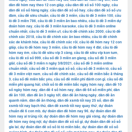
dàn đề hôm nay theo 12 con giáp
,
cầu dàn đề xổ số 100 ngày
,
cầu
dàn đề xổ số hàng ngày
,
cầu dàn đề xổ số hay
,
cầu dàn đề xổ số ưu
đàm
,
cầu đề siêu chuẩn
,
cầu lô đề 3 miền
,
cầu lô đề 3 miền 100
,
cầu
lô đề 3 miền 786
,
cầu lô đề 3 miền ăn bao nhiêu
,
cầu lô đề 3 miền dự
đoán hôm nay
,
cầu lô đề 3 miền karaoke
,
cầu lô đề 3 miền online
chuẩn nhất
,
cầu lô đề 3 miền ưi
,
cầu lô đề chính xác 2000
,
cầu lô đề
chính xác 2018
,
cầu lô đề chính xác ăn bao nhiêu
,
cầu lô đề chính
xác de khánh hòa
,
cầu lô đề chính xác rồi
,
cầu lô đề hôm nay 12 con
giáp
,
cầu lô đề hôm nay 3 miền
,
cầu lô đề hôm nay 4 đài
,
cầu lô đề
hôm nay êm
,
cầu lô đề siêu vip 3 càng
,
cầu lô đề siêu vip kon tum
,
cầu lô đề xổ số 999
,
cầu số đề 3 miền an giang
,
cầu số đề 3 miền
giải
,
cầu số đề 3 miền n ngày 3/8/2021
,
cầu số đề 3 miền online
chuẩn nhất
,
cầu số đề 3 miền quả xổ số
,
cầu số đề 3 miền tô
,
cầu số
đề 3 miền việt nam
,
cầu số đề chính xác
,
cầu số đề miền bắc ă tháng
3
,
cầu số đề miền bắc yêu
,
cầu số đề miễn phí đánh con gì
,
cầu số đề
miễn phí quang hải
,
chốt số lô đề miền bắc ngày hôm nay
,
dàn đề 10
số ngày hôm nay
,
dàn đề 4 số hôm nay
,
dàn đề 64 số miễn phí
,
dàn
đề ăn 100
,
dàn đề ăn 3 ngày tới
,
dàn đề ăn hàng ngày
,
dàn đề ăn
quanh năm
,
dàn đề ăn thông
,
dàn đề xsmb tối nay 25 số
,
dàn đề
xsmb tối nay bạch thủ
,
dàn đề xsmb tối nay quay thử
,
dự đoán
chuẩn đề 6 con mb
,
dự đoán dàn đề hôm nay 96
,
dự đoán dàn đề
hôm nay ai trúng rồi
,
dự đoán dàn đề hôm nay giá vàng
,
dự đoán dàn
đề hôm nay ông nội
,
dự đoán dàn đề xổ số gì
,
dự đoán dàn đề xổ số
gia lai
,
dự đoán dàn đề xổ số lô tô miền bắc
,
dự đoán dàn đề xổ số
quảng bình
,
dự đoán dàn đề xổ số ước mơ hôm nay
,
dự đoán dàn đề