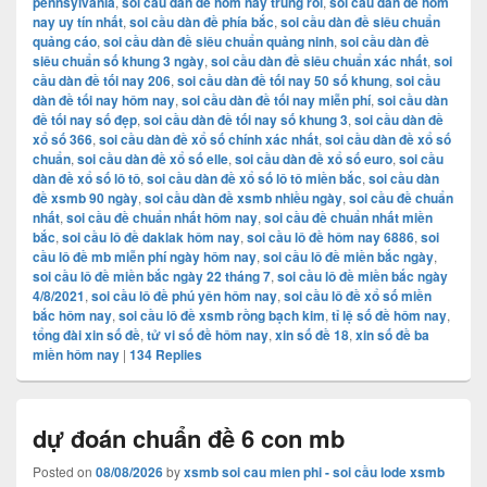
pennsylvania
,
soi cầu dàn đề hôm nay trúng rồi
,
soi cầu dàn đề hôm
nay uy tín nhất
,
soi cầu dàn đề phía bắc
,
soi cầu dàn đề siêu chuẩn
quảng cáo
,
soi cầu dàn đề siêu chuẩn quảng ninh
,
soi cầu dàn đề
siêu chuẩn số khung 3 ngày
,
soi cầu dàn đề siêu chuẩn xác nhất
,
soi
cầu dàn đề tối nay 206
,
soi cầu dàn đề tối nay 50 số khung
,
soi cầu
dàn đề tối nay hôm nay
,
soi cầu dàn đề tối nay miễn phí
,
soi cầu dàn
đề tối nay số đẹp
,
soi cầu dàn đề tối nay số khung 3
,
soi cầu dàn đề
xổ số 366
,
soi cầu dàn đề xổ số chính xác nhất
,
soi cầu dàn đề xổ số
chuẩn
,
soi cầu dàn đề xổ số elle
,
soi cầu dàn đề xổ số euro
,
soi cầu
dàn đề xổ số lô tô
,
soi cầu dàn đề xổ số lô tô miền bắc
,
soi cầu dàn
đề xsmb 90 ngày
,
soi cầu dàn đề xsmb nhiều ngày
,
soi cầu đề chuẩn
nhất
,
soi cầu đề chuẩn nhất hôm nay
,
soi cầu đề chuẩn nhất miền
bắc
,
soi cầu lô đề daklak hôm nay
,
soi cầu lô đề hôm nay 6886
,
soi
cầu lô đề mb miễn phí ngày hôm nay
,
soi cầu lô đề miền bắc ngày
,
soi cầu lô đề miền bắc ngày 22 tháng 7
,
soi cầu lô đề miền bắc ngày
4/8/2021
,
soi cầu lô đề phú yên hôm nay
,
soi cầu lô đề xổ số miền
bắc hôm nay
,
soi cầu lô đề xsmb rồng bạch kim
,
tỉ lệ số đề hôm nay
,
tổng đài xin số đề
,
tử vi số đề hôm nay
,
xin số đề 18
,
xin số đề ba
miền hôm nay
|
134
Replies
dự đoán chuẩn đề 6 con mb
Posted on
08/08/2026
by
xsmb soi cau mien phi - soi cầu lode xsmb