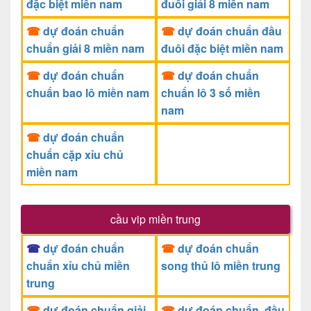
đặc biệt miền nam
đuôi giải 8 miền nam
☎
dự đoán chuẩn
☎
dự đoán chuẩn đầu
chuẩn giải 8 miền nam
đuôi đặc biệt miền nam
☎
dự đoán chuẩn
☎
dự đoán chuẩn
chuẩn bao lô miền nam
chuẩn lô 3 số miền
nam
☎
dự đoán chuẩn
chuẩn cặp xỉu chủ
miền nam
cầu vip miền trung
☎
dự đoán chuẩn
☎
dự đoán chuẩn
chuẩn xỉu chủ miền
song thủ lô miền trung
trung
☎
dự đoán chuẩn giải
☎
dự đoán chuẩn đầu