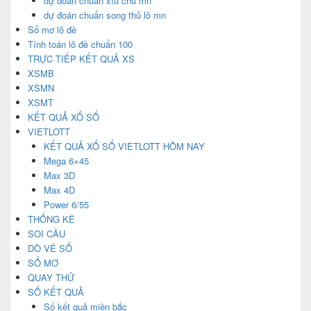
dự đoán chuẩn xíu chủ mn
dự đoán chuẩn song thủ lô mn
Sổ mơ lô đề
Tính toán lô đề chuẩn 100
TRỰC TIẾP KẾT QUẢ XS
XSMB
XSMN
XSMT
KẾT QUẢ XỔ SỐ
VIETLOTT
KẾT QUẢ XỔ SỐ VIETLOTT HÔM NAY
Mega 6×45
Max 3D
Max 4D
Power 6/55
THỐNG KÊ
SOI CẦU
DÒ VÉ SỐ
SỔ MƠ
QUAY THỬ
SỐ KẾT QUẢ
Số kết quả miền bắc