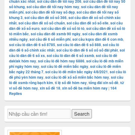
chuẩn xác nhất
,
soi cầu dàn đề tối nay 206
,
soi cầu dàn đề tối nay 50
số khung
,
soi cầu dàn đề tối nay hôm nay
,
soi cầu dàn đề tối nay
miễn phí
,
soi cầu dàn đề tối nay số đẹp
,
soi cầu dàn đề tối nay số
khung 3
,
soi cầu dàn đề xổ số 366
,
soi cầu dàn đề xổ số chính xác
nhất
,
soi cầu dàn đề xổ số chuẩn
,
soi cầu dàn đề xổ số elle
,
soi cầu
dàn đề xổ số euro
,
soi cầu dàn đề xổ số lô tô
,
soi cầu dàn đề xổ số lô
tô miền bắc
,
soi cầu dàn đề xsmb 90 ngày
,
soi cầu dàn đề xsmb
nhiều ngày
,
soi cầu đề 6 số miễn phí
,
soi cầu kqxs dàn đề 6 con mb
,
soi cầu lô dàn đề 6 số 8785
,
soi cầu lô dàn đề 6 số 888
,
soi cầu lô
dàn đề 6 số chính xác nhất
,
soi cầu lô dàn đề 6 số xổ số đài phát
,
soi
cầu lô dàn đề 6 số xs
,
soi cầu lô dàn đề 6 số xsmb
,
soi cầu lô đề
daklak hôm nay
,
soi cầu lô đề hôm nay 6886
,
soi cầu lô đề mb miễn
phí ngày hôm nay
,
soi cầu lô đề miền bắc ngày
,
soi cầu lô đề miền
bắc ngày 22 tháng 7
,
soi cầu lô đề miền bắc ngày 4/8/2021
,
soi cầu lô
đề phú yên hôm nay
,
soi cầu lô đề xổ số miền bắc hôm nay
,
soi cầu
lô đề xsmb rồng bạch kim
,
tỉ lệ số đề hôm nay
,
tổng đài xin số đề
,
tử
vi số đề hôm nay
,
xin số đề 18
,
xin số đề ba miền hôm nay
|
164
Replies
Primary
Search
Sidebar
Widget
Area