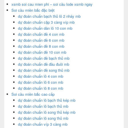
xsmb soi cau mien phi – soi cầu lode xsmb ngay
Soi cầu miền bắc đặc biệt
dự đoán chuẩn bạch thủ lô 2 nháy mb
dự đoán chuẩn cặp 3 càng víp mb
dự đoán chuẩn dàn lô 10 con mb
dự đoán chuẩn đề 4 con mb
dự đoán chuẩn đề 6 con mb
dự đoán chuẩn đề 8 con mb
dự đoán chuẩn đề 10 con mb
dự đoán chuẩn đề bạch thủ mb
dự đoán chuẩn đề đầu đuôi mb
dự đoán chuẩn đề song thủ mb
dự đoán chuẩn lô 4 con mb
dự đoán chuẩn lô 6 con mb
dự đoán chuẩn lô 8 con mb
Soi cầu miền bắc cao cấp
dự đoán chuẩn lô bạch thủ kép mb
dự đoán chuẩn lô bạch thủ mb
dự đoán chuẩn lô song thủ kép mb
dự đoán chuẩn lô song thủ mb
dự đoán chuẩn víp 3 càng mb