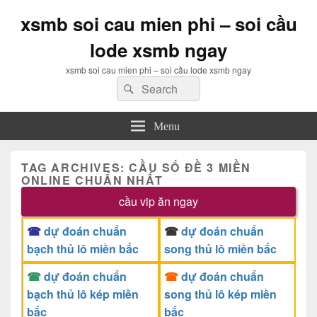
xsmb soi cau mien phi – soi cầu
lode xsmb ngay
xsmb soi cau mien phi – soi cầu lode xsmb ngay
Search
Search
for:
Menu
TAG ARCHIVES:
CẦU SỐ ĐỀ 3 MIỀN
ONLINE CHUẨN NHẤT
cầu vip ăn ngay
☎
dự đoán chuẩn
☎
dự đoán chuẩn
bạch thủ lô miền bắc
song thủ lô miền bắc
☎
dự đoán chuẩn
☎
dự đoán chuẩn
bạch thủ lô kép miền
song thủ lô kép miền
bắc
bắc