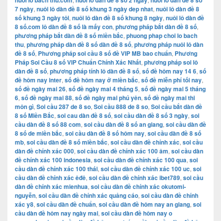
7 ngày
,
nuôi lô dàn đề 8 số khung 3 ngày dep nhat
,
nuôi lô dàn đề 8
số khung 3 ngày tôi
,
nuôi lô dàn đề 8 số khung 8 ngày
,
nuôi lô dàn đề
8 số.com lô dàn đề 8 số là mấy con
,
phương pháp bắt dàn đề 8 số
,
phương pháp bắt dàn đề 8 số miền bắc
,
phuong phap choi lo bach
thu
,
phương pháp dàn đề 8 số dàn đề 8 số
,
phương pháp nuôi lô dàn
đề 8 số
,
Phương pháp soi cầu 8 số đề VIP MB bao chuẩn
,
Phương
Pháp Soi Cầu 8 số VIP Chuẩn Chính Xác Nhất
,
phương pháp soi lô
dàn đề 8 số
,
phương pháp tính lô dàn đề 8 số
,
số đề hôm nay 14 6
,
số
đề hôm nay inter
,
số đề hôm nay ở miền bắc
,
số đề miễn phí tối nay
,
số đề ngày mai 26
,
số đề ngày mai 4 tháng 5
,
số đề ngày mai 5 tháng
6
,
số đề ngày mai 88
,
số đề ngày mai phú yên
,
số đề ngày mai thi
môn gì
,
Soi cầu 287 de 8 so
,
Soi cầu 888 de 8 so
,
Soi cầu bắt dàn đề
8 số Miền Bắc
,
soi cau dàn đề 8 số
,
soi cầu dàn đề 8 số 3 ngày
,
soi
cầu dàn đề 8 số 88 com
,
soi cầu dàn đề 8 số an giang
,
soi cầu dàn đề
8 số de miền bắc
,
soi cầu dàn đề 8 số hôm nay
,
soi cầu dàn đề 8 số
mb
,
soi cầu dàn đề 8 số miền bắc
,
soi cầu dàn đề chính xác
,
soi cầu
dàn đề chính xác 000
,
soi cầu dàn đề chính xác 100 âm
,
soi cầu dàn
đề chính xác 100 indonesia
,
soi cầu dàn đề chính xác 100 qua
,
soi
cầu dàn đề chính xác 100 thái
,
soi cầu dàn đề chính xác 100 uc
,
soi
cầu dàn đề chính xác êđê
,
soi cầu dàn đề chính xác ibet789
,
soi cầu
dàn đề chính xác mienhua
,
soi cầu dàn đề chính xác okutomi-
nguyễn
,
soi cầu dàn đề chính xác quảng cáo
,
soi cầu dàn đề chính
xác y8
,
soi cầu dàn đề chuẩn
,
soi cầu dàn đề hôm nay an giang
,
soi
cầu dàn đề hôm nay ngày mai
,
soi cầu dàn đề hôm nay o