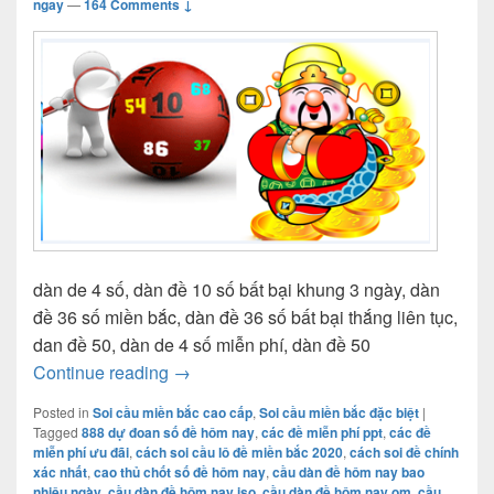
ngay
—
164 Comments ↓
dàn de 4 số, dàn đề 10 số bất bại khung 3 ngày, dàn
đề 36 số miền bắc, dàn đề 36 số bất bại thắng liên tục,
dan đề 50, dàn de 4 số miễn phí, dàn đề 50
dự đoán chuẩn đề 6 con mb
Continue reading
→
Posted in
Soi cầu miền bắc cao cấp
,
Soi cầu miền bắc đặc biệt
|
Tagged
888 dự đoan số đề hôm nay
,
các đề miễn phí ppt
,
các đề
miễn phí ưu đãi
,
cách soi cầu lô đề miền bắc 2020
,
cách soi đề chính
xác nhất
,
cao thủ chốt số đề hôm nay
,
cầu dàn đề hôm nay bao
nhiêu ngày
,
cầu dàn đề hôm nay iso
,
cầu dàn đề hôm nay om
,
cầu