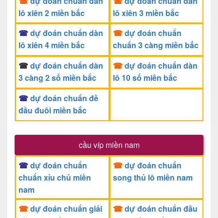
☎
dự đoán chuẩn dàn
☎
dự đoán chuẩn dàn
lô xiên 2 miền bắc
lô xiên 3 miền bắc
☎
dự đoán chuẩn dàn
☎
dự đoán chuẩn
lô xiên 4 miền bắc
chuẩn 3 càng miền bắc
☎
dự đoán chuẩn dàn
☎
dự đoán chuẩn dàn
3 càng 2 số miền bắc
lô 10 số miền bắc
☎
dự đoán chuẩn đề
đầu đuôi miền bắc
cầu víp miền nam
☎
dự đoán chuẩn
☎
dự đoán chuẩn
chuẩn xỉu chủ miền
song thủ lô miền nam
nam
☎
dự đoán chuẩn giải
☎
dự đoán chuẩn đầu