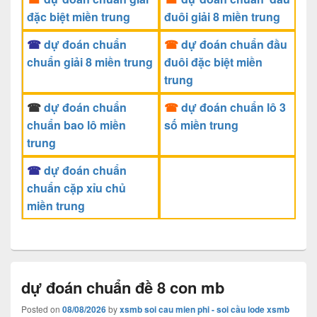
đặc biệt miền trung
đuôi giải 8 miền trung
☎
dự đoán chuẩn
☎
dự đoán chuẩn đầu
chuẩn giải 8 miền trung
đuôi đặc biệt miền
trung
☎
dự đoán chuẩn
☎
dự đoán chuẩn lô 3
chuẩn bao lô miền
số miền trung
trung
☎
dự đoán chuẩn
chuẩn cặp xỉu chủ
miền trung
dự đoán chuẩn đề 8 con mb
Posted on
08/08/2026
by
xsmb soi cau mien phi - soi cầu lode xsmb