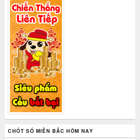
CHỐT SỐ MIỀN BẮC HÔM NAY