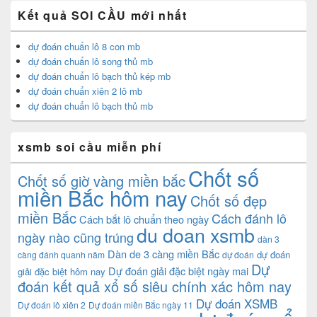
Kết quả SOI CẦU mới nhất
dự đoán chuẩn lô 8 con mb
dự đoán chuẩn lô song thủ mb
dự đoán chuẩn lô bạch thủ kép mb
dự đoán chuẩn xiên 2 lô mb
dự đoán chuẩn lô bạch thủ mb
xsmb soi cầu miễn phí
Chốt số
Chốt số giờ vàng miền bắc
miền Bắc hôm nay
Chốt số đẹp
miền Bắc
Cách đánh lô
Cách bắt lô chuẩn theo ngày
du doan xsmb
ngày nào cũng trúng
dàn 3
Dàn de 3 càng miền Bắc
dự đoán
càng đánh quanh năm
dự đoán
Dự
Dự đoán giải đặc biệt ngày mai
giải đặc biệt hôm nay
đoán kết quả xổ số siêu chính xác hôm nay
Dự đoán XSMB
Dự đoán lô xiên 2
Dự đoán miền Bắc ngày 11