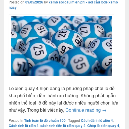
Posted on
09/05/2026
by
xsmb soi cau mien phi - soi cầu lode xsmb
ngay
Lô xiên quay 4 hiện đang là phương pháp chơi lô đề
khá phổ biến, dần thành xu hướng. Không phải ngẫu
nhiên thể loại lô đề này lại được nhiều người chọn lựa
Giới thiệu ch
như vậy. Trong bài viết này,
Continue reading
→
Posted in
Tính toán lô đề chuẩn 100
|
Tagged
Cách đánh lô xiên 4
,
Cách tính lô xiên 4
,
cách tính tiền lô xiên quay 4
,
Ghép lô xiên quay 4
,