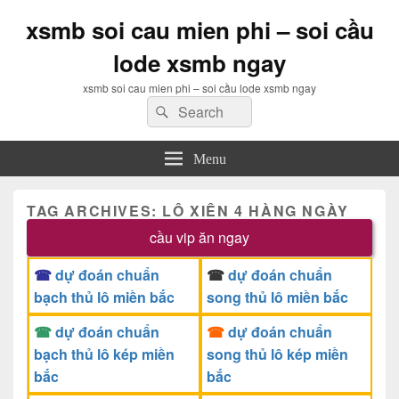
xsmb soi cau mien phi – soi cầu
lode xsmb ngay
xsmb soi cau mien phi – soi cầu lode xsmb ngay
Search
Search
for:
Menu
TAG ARCHIVES:
LÔ XIÊN 4 HÀNG NGÀY
cầu vip ăn ngay
☎
dự đoán chuẩn
☎
dự đoán chuẩn
bạch thủ lô miền bắc
song thủ lô miền bắc
☎
dự đoán chuẩn
☎
dự đoán chuẩn
bạch thủ lô kép miền
song thủ lô kép miền
bắc
bắc