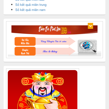
Số kết quả miền trung
Số kết quả miền nam