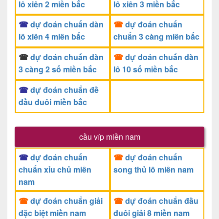
lô xiên 2 miền bắc
lô xiên 3 miền bắc
☎
dự đoán chuẩn dàn
☎
dự đoán chuẩn
lô xiên 4 miền bắc
chuẩn 3 càng miền bắc
☎
dự đoán chuẩn dàn
☎
dự đoán chuẩn dàn
3 càng 2 số miền bắc
lô 10 số miền bắc
☎
dự đoán chuẩn đề
đầu đuôi miền bắc
cầu víp miền nam
☎
dự đoán chuẩn
☎
dự đoán chuẩn
chuẩn xỉu chủ miền
song thủ lô miền nam
nam
☎
dự đoán chuẩn giải
☎
dự đoán chuẩn đầu
đặc biệt miền nam
đuôi giải 8 miền nam