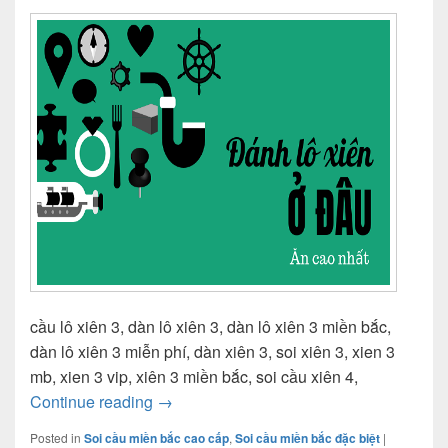
cầu lô xiên 3, dàn lô xiên 3, dàn lô xiên 3 miền bắc,
dàn lô xiên 3 miễn phí, dàn xiên 3, soi xiên 3, xien 3
mb, xien 3 vip, xiên 3 miền bắc, soi cầu xiên 4,
dự đoán chuẩn xiên 4 lô mb
Continue reading
→
Posted in
Soi cầu miền bắc cao cấp
,
Soi cầu miền bắc đặc biệt
|