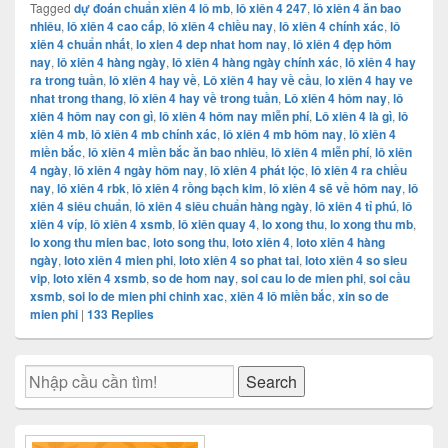
Tagged
dự đoán chuẩn xiên 4 lô mb
,
lô xiên 4 247
,
lô xiên 4 ăn bao
nhiêu
,
lô xiên 4 cao cấp
,
lô xiên 4 chiều nay
,
lô xiên 4 chính xác
,
lô
xiên 4 chuẩn nhất
,
lo xien 4 dep nhat hom nay
,
lô xiên 4 đẹp hôm
nay
,
lô xiên 4 hàng ngày
,
lô xiên 4 hàng ngày chính xác
,
lô xiên 4 hay
ra trong tuần
,
lô xiên 4 hay về
,
Lô xiên 4 hay về cầu
,
lo xiên 4 hay ve
nhat trong thang
,
lô xiên 4 hay về trong tuần
,
Lô xiên 4 hôm nay
,
lô
xiên 4 hôm nay con gì
,
lô xiên 4 hôm nay miễn phí
,
Lô xiên 4 là gì
,
lô
xiên 4 mb
,
lô xiên 4 mb chính xác
,
lô xiên 4 mb hôm nay
,
lô xiên 4
miền bắc
,
lô xiên 4 miền bắc ăn bao nhiêu
,
lô xiên 4 miễn phí
,
lô xiên
4 ngày
,
lô xiên 4 ngày hôm nay
,
lô xiên 4 phát lộc
,
lô xiên 4 ra chiều
nay
,
lô xiên 4 rbk
,
lô xiên 4 rồng bạch kim
,
lô xiên 4 sẽ về hôm nay
,
lô
xiên 4 siêu chuẩn
,
lô xiên 4 siêu chuẩn hàng ngày
,
lô xiên 4 tỉ phú
,
lô
xiên 4 víp
,
lô xiên 4 xsmb
,
lô xiên quay 4
,
lo xong thu
,
lo xong thu mb
,
lo xong thu mien bac
,
loto song thu
,
loto xiên 4
,
loto xiên 4 hàng
ngày
,
loto xiên 4 mien phi
,
loto xiên 4 so phat tai
,
loto xiên 4 so sieu
vip
,
loto xiên 4 xsmb
,
so de hom nay
,
soi cau lo de mien phi
,
soi cầu
xsmb
,
soi lo de mien phi chinh xac
,
xiên 4 lô miền bắc
,
xin so de
mien phi
|
133
Replies
Primary
Search
Sidebar
Widget
Area