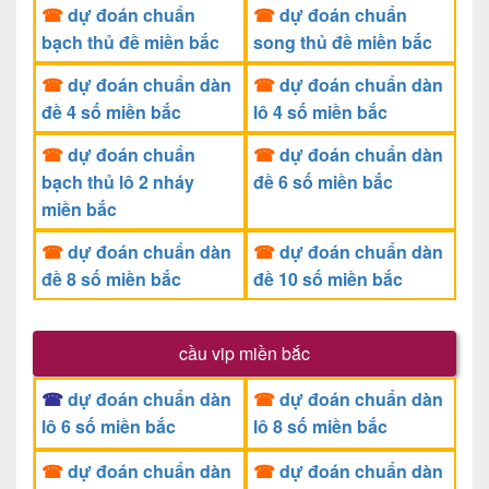
☎
dự đoán chuẩn
☎
dự đoán chuẩn
bạch thủ đề miền bắc
song thủ đề miền bắc
☎
dự đoán chuẩn dàn
☎
dự đoán chuẩn dàn
đề 4 số miền bắc
lô 4 số miền bắc
☎
dự đoán chuẩn
☎
dự đoán chuẩn dàn
bạch thủ lô 2 nháy
đề 6 số miền bắc
miền bắc
☎
dự đoán chuẩn dàn
☎
dự đoán chuẩn dàn
đề 8 số miền bắc
đề 10 số miền bắc
cầu vip miền bắc
☎
dự đoán chuẩn dàn
☎
dự đoán chuẩn dàn
lô 6 số miền bắc
lô 8 số miền bắc
☎
dự đoán chuẩn dàn
☎
dự đoán chuẩn dàn