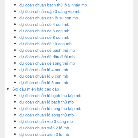
dự đoán chuẩn bạch thủ lô 2 nháy mb
dự đoán chuẩn cặp 3 càng víp mb
dự đoán chuẩn dàn lô 10 con mb
dự đoán chuẩn đề 4 con mb
dự đoán chuẩn đề 6 con mb
dự đoán chuẩn đề 8 con mb
dự đoán chuẩn đề 10 con mb
dự đoán chuẩn đề bạch thủ mb
dự đoán chuẩn đề đầu đuôi mb
dự đoán chuẩn đề song thủ mb
dự đoán chuẩn lô 4 con mb
dự đoán chuẩn lô 6 con mb
dự đoán chuẩn lô 8 con mb
Soi cầu miền bắc cao cấp
dự đoán chuẩn lô bạch thủ kép mb
dự đoán chuẩn lô bạch thủ mb
dự đoán chuẩn lô song thủ kép mb
dự đoán chuẩn lô song thủ mb
dự đoán chuẩn víp 3 càng mb
dự đoán chuẩn xiên 2 lô mb
dự đoán chuẩn xiên 3 lô mb