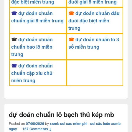
đặc biệt miền trung
đuôi giải 8 miền trung
☎
dự đoán chuẩn
☎
dự đoán chuẩn đầu
chuẩn giải 8 miền trung
đuôi đặc biệt miền
trung
☎
dự đoán chuẩn
☎
dự đoán chuẩn lô 3
chuẩn bao lô miền
số miền trung
trung
☎
dự đoán chuẩn
chuẩn cặp xỉu chủ
miền trung
dự đoán chuẩn lô bạch thủ kép mb
Posted on
07/08/2026
by
xsmb soi cau mien phi - soi cầu lode xsmb
ngay
—
167 Comments ↓