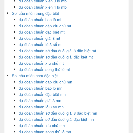
dự đoán chuẩn xiên 3 lô mb
dự đoán chuẩn xiên 4 lô mb
Soi cầu miền trung đặc biệt
dự đoán chuẩn bao lô mt
dự đoán chuẩn cặp xíu chủ mt
dự đoán chuẩn đặc biệt mt
dự đoán chuẩn giải 8 mt
dự đoán chuẩn lô 3 số mt
dự đoán chuẩn sớ đầu đuôi giải 8 đặc biệt mt
dự đoán chuẩn sớ đầu đuôi giải đặc biệt mt
dự đoán chuẩn xíu chủ mt
dự đoán chuẩn song thủ lô mt
Soi cầu miền nam đặc biệt
dự đoán chuẩn cặp xíu chủ mn
dự đoán chuẩn bao lô mn
dự đoán chuẩn đặc biệt mn
dự đoán chuẩn giải 8 mn
dự đoán chuẩn lô 3 số mn
dự đoán chuẩn sớ đầu đuôi giải 8 đặc biệt mn
dự đoán chuẩn sớ đầu đuôi giải đặc biệt mn
dự đoán chuẩn xíu chủ mn
dự đoán chuẩn song thủ lô mn