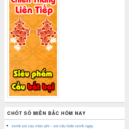
CHỐT SỐ MIỀN BẮC HÔM NAY
xsmb soi cau mien phi – soi cầu lode xsmb ngay