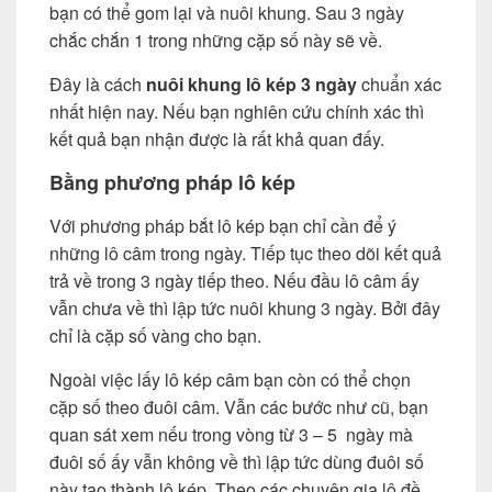
bạn có thể gom lại và nuôi khung. Sau 3 ngày
chắc chắn 1 trong những cặp số này sẽ về.
Đây là cách
nuôi khung lô kép 3 ngày
chuẩn xác
nhất hiện nay. Nếu bạn nghiên cứu chính xác thì
kết quả bạn nhận được là rất khả quan đấy.
Bằng phương pháp lô kép
Với phương pháp bắt lô kép bạn chỉ cần để ý
những lô câm trong ngày. Tiếp tục theo dõi kết quả
trả về trong 3 ngày tiếp theo. Nếu đầu lô câm ấy
vẫn chưa về thì lập tức nuôi khung 3 ngày. Bởi đây
chỉ là cặp số vàng cho bạn.
Ngoài việc lấy lô kép câm bạn còn có thể chọn
cặp số theo đuôi câm. Vẫn các bước như cũ, bạn
quan sát xem nếu trong vòng từ 3 – 5 ngày mà
đuôi số ấy vẫn không về thì lập tức dùng đuôi số
này tạo thành lô kép. Theo các chuyên gia lô đề,