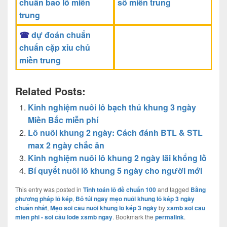
chuẩn bao lô miền
số miền trung
trung
☎
dự đoán chuẩn
chuẩn cặp xỉu chủ
miền trung
Related Posts:
Kinh nghiệm nuôi lô bạch thủ khung 3 ngày
Miền Bắc miễn phí
Lô nuôi khung 2 ngày: Cách đánh BTL & STL
max 2 ngày chắc ăn
Kinh nghiệm nuôi lô khung 2 ngày lãi khổng lồ
Bí quyết nuôi lô khung 5 ngày cho người mới
This entry was posted in
Tính toán lô đề chuẩn 100
and tagged
Bằng
phương pháp lô kép
,
Bỏ túi ngay mẹo nuôi khung lô kép 3 ngày
chuẩn nhất
,
Mẹo soi cầu nuôi khung lô kép 3 ngày
by
xsmb soi cau
mien phi - soi cầu lode xsmb ngay
. Bookmark the
permalink
.