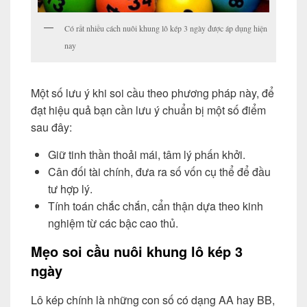
Có rất nhiều cách nuôi khung lô kép 3 ngày được áp dụng hiện
nay
Một số lưu ý khi soi cầu theo phương pháp này, để
đạt hiệu quả bạn cần lưu ý chuẩn bị một số điểm
sau đây:
Giữ tinh thần thoải mái, tâm lý phấn khởi.
Cân đối tài chính, đưa ra số vốn cụ thể để đầu
tư hợp lý.
Tính toán chắc chắn, cẩn thận dựa theo kinh
nghiệm từ các bậc cao thủ.
Mẹo soi cầu nuôi khung lô kép 3
ngày
Lô kép chính là những con số có dạng AA hay BB,