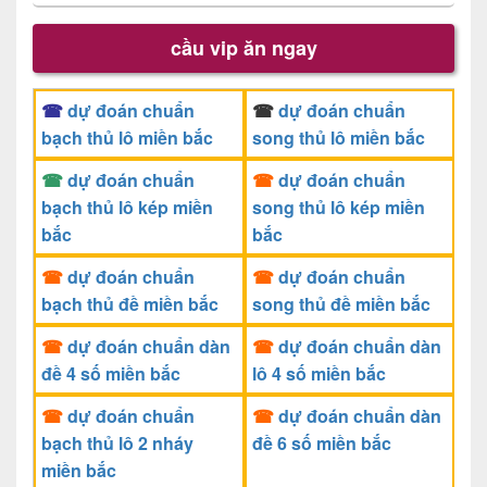
cầu vip ăn ngay
☎
dự đoán chuẩn
☎
dự đoán chuẩn
bạch thủ lô miền bắc
song thủ lô miền bắc
☎
dự đoán chuẩn
☎
dự đoán chuẩn
bạch thủ lô kép miền
song thủ lô kép miền
bắc
bắc
☎
dự đoán chuẩn
☎
dự đoán chuẩn
bạch thủ đề miền bắc
song thủ đề miền bắc
☎
dự đoán chuẩn dàn
☎
dự đoán chuẩn dàn
đề 4 số miền bắc
lô 4 số miền bắc
☎
dự đoán chuẩn
☎
dự đoán chuẩn dàn
bạch thủ lô 2 nháy
đề 6 số miền bắc
miền bắc