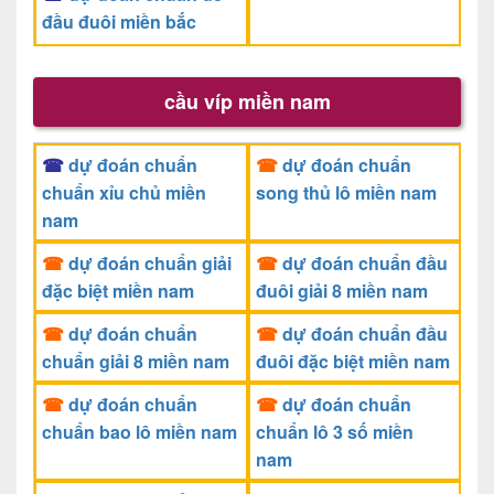
đầu đuôi miền bắc
cầu víp miền nam
☎
dự đoán chuẩn
☎
dự đoán chuẩn
chuẩn xỉu chủ miền
song thủ lô miền nam
nam
☎
dự đoán chuẩn giải
☎
dự đoán chuẩn đầu
đặc biệt miền nam
đuôi giải 8 miền nam
☎
dự đoán chuẩn
☎
dự đoán chuẩn đầu
chuẩn giải 8 miền nam
đuôi đặc biệt miền nam
☎
dự đoán chuẩn
☎
dự đoán chuẩn
chuẩn bao lô miền nam
chuẩn lô 3 số miền
nam