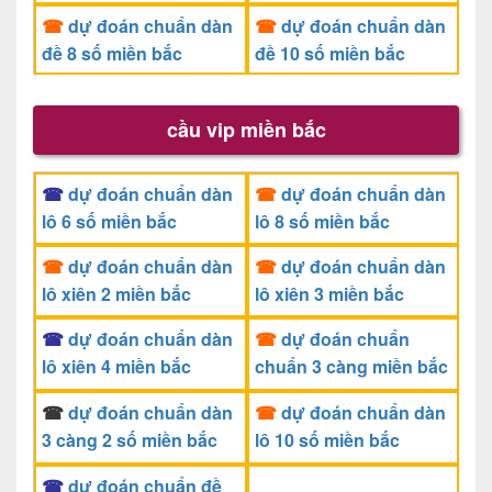
☎
dự đoán chuẩn dàn
☎
dự đoán chuẩn dàn
đề 8 số miền bắc
đề 10 số miền bắc
cầu vip miền bắc
☎
dự đoán chuẩn dàn
☎
dự đoán chuẩn dàn
lô 6 số miền bắc
lô 8 số miền bắc
☎
dự đoán chuẩn dàn
☎
dự đoán chuẩn dàn
lô xiên 2 miền bắc
lô xiên 3 miền bắc
☎
dự đoán chuẩn dàn
☎
dự đoán chuẩn
lô xiên 4 miền bắc
chuẩn 3 càng miền bắc
☎
dự đoán chuẩn dàn
☎
dự đoán chuẩn dàn
3 càng 2 số miền bắc
lô 10 số miền bắc
☎
dự đoán chuẩn đề