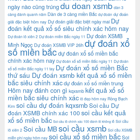
du doan xsmb
ngày nào cũng trúng
dàn 3
Dàn de 3 càng miền Bắc
dự đoán
càng đánh quanh năm
dự đoán
Dự
Dự đoán giải đặc biệt ngày mai
giải đặc biệt hôm nay
đoán kết quả xổ số siêu chính xác hôm nay
Dự đoán XSMB
Dự đoán lô xiên 2
Dự đoán miền Bắc ngày 11
dự đoán xổ
Minh Ngọc
Dự đoán XSMB VIP 26h
số miền bắc
dự đoán xổ số miền bắc
chính xác hôm nay
Dự đoán xổ số miền Bắc ngày 11
Dự đoán
Dự đoán xổ số miền Bắc
xổ số miền Bắc ngày 11 tay
thứ sáu Dự đoán xsmb kết quả xổ số miền
bắc siêu chính xác
dự đoán xổ số miền trung
kết quả xổ số
Hôm nay đánh con gì
kqxsmb
miền bắc siêu chính xác
Rồng Bạch
lô đẹp hôm nay
soi cầu dự đoán kqxsmb
Soi cầu Dự
Kim
soi cầu kết quả
đoán XSMB chính xác 100
xổ số miền bắc
Soi cầu
Soi cầu lô chính xác 100 đánh lô không lỗ
soi cầu xsmb
Soi cầu MB
lô xiên 2
Soi cầu XSMB
soi cầu xổ số miền bắc
Soi
miễn phí ngày hôm nay